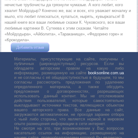
нечистые трубочисты да грязнули чумазые. А кого любит, кого
хвалит Мойдодыр? Конечно же, вас и всех, кто уважает мочалку и
мыло, кто любит плескаться, купаться, нырять, кувыркаться! В
нашей книге все ваши любимые сказки К. Чуковского, все ваши
любимые картинки В. Сутеева к этим сказкам. Читайте
«Мойдодыра», «Айболита», «Тараканище», «Федорино горе» и
«Крокодила».
Добавить отзыв
Жушман Дмитрий
Материалы, присутствующие на сайте, получены с
публичных (широкодоступных) ресурсов. Если вы
обладаете авторским правом на какую либо
информацию, размещенную на сайте
booksonline.com.ua
и не согласны с её общедоступностью в будущем, то мы
согласны рассмотреть предложения по удалению
определенного материала, а также обсудить
предложения о договоренностях, разрешающих
использовать данный контент. Мы не отслеживаем
действия пользователей, которые самостоятельно
выкладывают источники текстов, являющиеся объектом
вашего авторского права. Все данные на сайт,
загружаются автоматически, не проходя заранее отбора
с чьей либо стороны, что является нормой в мировом
опыте размещения информации в сети интернет.
Не смотря на это, при возникновении у Вас вопросов
касательно ссылок на информацию, размещенную на
нашем сайте, правообладателями которой Вы являетесь,