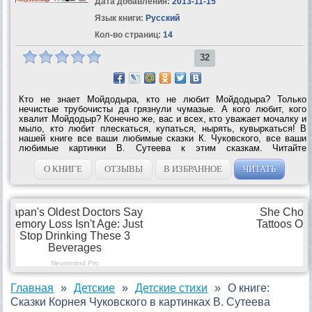
Дата добавления:
2013-11-15
Язык книги:
Русский
Кол-во страниц:
14
32
Кто не знает Мойдодыра, кто не любит Мойдодыра? Только
нечистые трубочисты да грязнули чумазые. А кого любит, кого
хвалит Мойдодыр? Конечно же, вас и всех, кто уважает мочалку и
мыло, кто любит плескаться, купаться, нырять, кувыркаться! В
нашей книге все ваши любимые сказки К. Чуковского, все ваши
любимые картинки В. Сутеева к этим сказкам. Читайте
«Мойдодыра», «Айболита», «Тараканище», «Федорино горе» и
«Крокодила». ...
О КНИГЕ
ОТЗЫВЫ
В ИЗБРАННОЕ
ЧИТАТЬ
Главная
Детские
Детские стихи
О книге:
Сказки Корнея Чуковского в картинках В. Сутеева