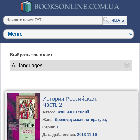
Выбрать язык книг:
История Российская.
Часть 2
Автор:
Татищев Василий
Жанр:
Древнерусская литература
;
Серия:
3
Дата добавления:
2013-11-16