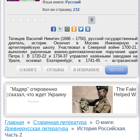
Язык книги:
Русский
Кол-во страниц:
232
0
Татищев Василий Никитич (1686 – 1750), русский государственный
деятель, историк. Окончил в Москве Инженерную и
артиллерийскую школу. Участвовал в Северной войне 1700-21,
выполнял различные военно-дипломатические поручения царя
Петра I. В 1720-22 и 1734-37 управлял казёнными заводами на
Урале, основал Екатеринбург; в 1741-45 – астраханский
губернатор. В 1730 активно выступал против верховников
(Верховный тайный совет). Татищев подготовил первую русскую...
О КНИГЕ
ОТЗЫВЫ
В ИЗБРАННОЕ
ЧИТАТЬ
Главная
Старинная литература
О книге:
Древнерусская литература
История Российская.
Часть 2