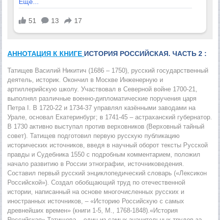
АННОТАЦИЯ К КНИГЕ
ИСТОРИЯ РОССИЙСКАЯ. ЧАСТЬ 2 :
Татищев Василий Никитич (1686 – 1750), русский государственный
деятель, историк. Окончил в Москве Инженерную и
артиллерийскую школу. Участвовал в Северной войне 1700-21,
выполнял различные военно-дипломатические поручения царя
Петра I. В 1720-22 и 1734-37 управлял казёнными заводами на
Урале, основал Екатеринбург; в 1741-45 – астраханский губернатор.
В 1730 активно выступал против верховников (Верховный тайный
совет). Татищев подготовил первую русскую публикацию
исторических источников, введя в научный оборот тексты Русской
правды и Судебника 1550 с подробным комментарием, положил
начало развитию в России этнографии, источниковедения.
Составил первый русский энциклопедический словарь («Лексикон
Российской»). Создал обобщающий труд по отечественной
истории, написанный на основе многочисленных русских и
иностранных источников, – «Историю Российскую с самых
древнейших времен» (книги 1-5, М., 1768-1848).«История
Российская» Татищева – один из самых значительных трудов за