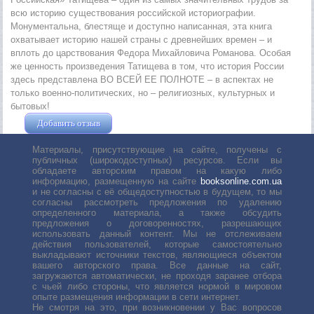
всю историю существования российской историографии.
Монументальна, блестяще и доступно написанная, эта книга
охватывает историю нашей страны с древнейших времен – и
вплоть до царствования Федора Михайловича Романова. Особая
же ценность произведения Татищева в том, что история России
здесь представлена ВО ВСЕЙ ЕЕ ПОЛНОТЕ – в аспектах не
только военно-политических, но – религиозных, культурных и
бытовых!
Добавить отзыв
Жушман Дмитрий
Материалы, присутствующие на сайте, получены с
публичных (широкодоступных) ресурсов. Если вы
обладаете авторским правом на какую либо
информацию, размещенную на сайте
booksonline.com.ua
и не согласны с её общедоступностью в будущем, то мы
согласны рассмотреть предложения по удалению
определенного материала, а также обсудить
предложения о договоренностях, разрешающих
использовать данный контент. Мы не отслеживаем
действия пользователей, которые самостоятельно
выкладывают источники текстов, являющиеся объектом
вашего авторского права. Все данные на сайт,
загружаются автоматически, не проходя заранее отбора
с чьей либо стороны, что является нормой в мировом
опыте размещения информации в сети интернет.
Не смотря на это, при возникновении у Вас вопросов