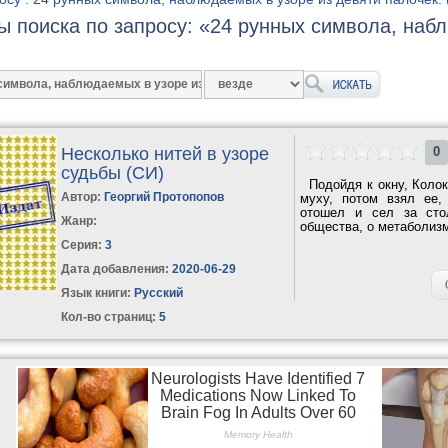
ы поиска по запросу: «24 рунных символа, наб
Несколько нитей в узоре
0
судьбы (СИ)
Подойдя к окну, Колок
Автор:
Георгий Протопопов
муху, потом взял ее,
отошел и сел за сто
Жанр:
общества, о метаболизм
Серия:
3
Дата добавления:
2020-06-29
Язык книги:
Русский
Кол-во страниц:
5