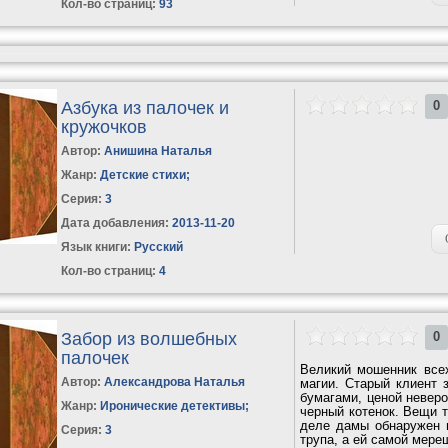
Кол-во страниц:
93
Азбука из палочек и
0
кружочков
Автор:
Анишина Наталья
Жанр:
Детские стихи
;
Серия:
3
Дата добавления:
2013-11-20
Язык книги:
Русский
Кол-во страниц:
4
Забор из волшебных
0
палочек
Великий мошенник все
Автор:
Александрова Наталья
магии. Старый клиент 
бумагами, ценой невер
Жанр:
Иронические детективы
;
черный котенок. Вещи 
деле дамы обнаружен 
Серия:
3
трупа, а ей самой мере