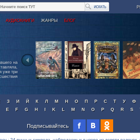
Р
АУДИОКНИГИ
ЖАНРЫ
БЛОГ
авшего на
ставляла,
я уже три
сшествия
Ж
З
И
Й
К
Л
М
Н
О
П
Р
С
Т
У
Ф
E
F
G
H
I
K
L
M
N
O
P
Q
R
S
Подписывайтесь
осу : 24 рунных символа, наблюдаемых в узоре из девяти палочек.