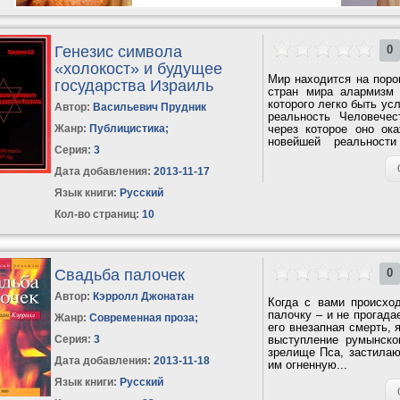
Генезис символа
0
«холокост» и будущее
Мир находится на поро
государства Израиль
стран мира алармизм
которого легко быть у
Автор:
Васильевич Прудник
реальность Человечес
Жанр:
Публицистика
;
через которое оно ок
новейшей реальност
Серия:
3
глобальная...
Дата добавления:
2013-11-17
Язык книги:
Русский
Кол-во страниц:
10
Свадьба палочек
0
Автор:
Кэрролл Джонатан
Когда с вами происхо
палочку – и не прогад
Жанр:
Современная проза
;
его внезапная смерть, 
Серия:
3
выступление румынск
зрелище Пса, застилаю
Дата добавления:
2013-11-18
им огненную...
Язык книги:
Русский