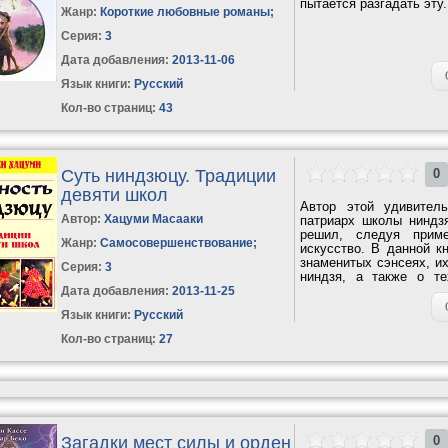
пытается разгадать эту.
Жанр:
Короткие любовные романы
;
Серия:
3
Дата добавления:
2013-11-06
Язык книги:
Русский
Кол-во страниц:
43
Суть ниндзюцу. Традиции
0
девяти школ
Автор этой удивител
Автор:
Хацуми Масааки
патриарх школы ниндз
решил, следуя приме
Жанр:
Самосовершенствование
;
искусство. В данной к
знаменитых сэнсеях, и
Серия:
3
ниндзя, а также о те
человек,...
Дата добавления:
2013-11-25
Язык книги:
Русский
Кол-во страниц:
27
Загадки мест силы и орден
0