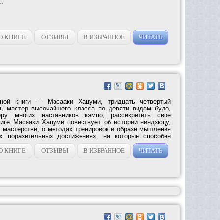
..
О КНИГЕ
ОТЗЫВЫ
В ИЗБРАННОЕ
ЧИТАТЬ
ьной книги — Масааки Хацуми, тридцать четвертый
я, мастер высочайшего класса по девяти видам будо,
ру многих наставников кэмпо, рассекретить свое
ниге Масааки Хацуми повествует об истории ниндзюцу,
х мастерстве, о методах тренировок и образе мышления
х поразительных достижениях, на которые способен
О КНИГЕ
ОТЗЫВЫ
В ИЗБРАННОЕ
ЧИТАТЬ