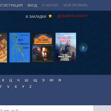
ЕГИСТРАЦИЯ
ВХОД
Я ЧИТАЮ!
МОЙ ПРОФИЛЬ
ДОБАВИТЬ КНИГУ
В ЗАКЛАДКИ
Х
Ц
Ч
Ш
Щ
Э
Ю
Я
T
V
X
Y
Z
(1 стр. из 1)