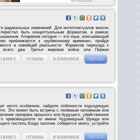
ге радикальных изменений. Для интеллектуалов многих
 перестал быть концептуальным форматом, в рамках
слышанным. Алармизм сегодня — это язык, описывающий
тво приближается к «рубиконному времени», пройдя
ажется в новейшей реальности. Форматов перехода к
и всего два: Третья мировая война или Первая
О КНИГЕ
ОТЗЫВЫ
В ИЗБРАННОЕ
ЧИТАТЬ
дит нечто особенное, найдите поблизости подходящую
аете. Это может быть встреча с любимым человеком или
явление призрака прошлого или будущего, убийственное
ого чревовещателя по имени Чудовищный Шумда или
щего постель.Когда палочек соберется много, устройте
О КНИГЕ
ОТЗЫВЫ
В ИЗБРАННОЕ
ЧИТАТЬ