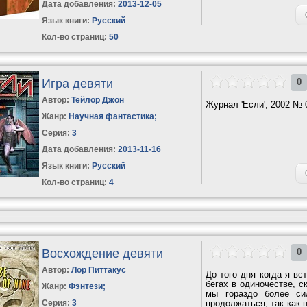
Дата добавления:
2013-12-05
Язык книги:
Русский
Кол-во страниц:
50
Игра девяти
0
Автор:
Тейлор Джон
Журнал 'Если', 2002 № 
Жанр:
Научная фантастика
;
Серия:
3
Дата добавления:
2013-11-16
Язык книги:
Русский
Кол-во страниц:
4
Восхождение девяти
0
Автор:
Лор Питтакус
До того дня когда я в
бегах в одиночестве, с
Жанр:
Фэнтези
;
мы гораздо более си
Серия:
3
продолжаться, так как 