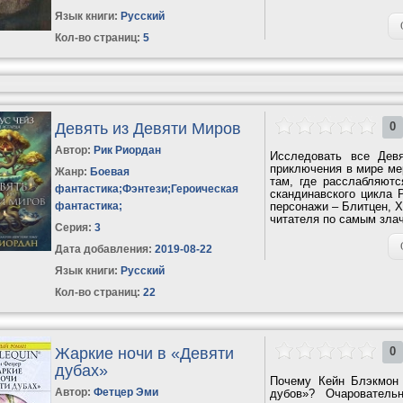
Язык книги:
Русский
Кол-во страниц:
5
Девять из Девяти Миров
0
Автор:
Рик Риордан
Исследовать все Дев
приключения в мире ме
Жанр:
Боевая
там, где расслабляютс
фантастика
;
Фэнтези
;
Героическая
скандинавского цикла
фантастика
;
персонажи – Блитцен, Х
читателя по самым злач
Серия:
3
Дата добавления:
2019-08-22
Язык книги:
Русский
Кол-во страниц:
22
Жаркие ночи в «Девяти
0
дубах»
Почему Кейн Блэкмон 
Автор:
Фетцер Эми
дубов»? Очарователь