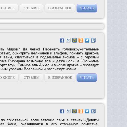
О КНИГЕ
ОТЗЫВЫ
В ИЗБРАННОЕ
ЧИТАТЬ
ять Миров? Да легко! Пережить головокружительные
ртвых, обхитрить великанов и эльфов, поймать дракона
я ваны, спуститься в подземелье гномов – с героями
 Рика Риордана возможно все и даже больше! Любимые
эртстоун, Самира аль Аббас и многие другие – проведут
ным уголкам Вселенной и расскажут новые...
О КНИГЕ
ОТЗЫВЫ
В ИЗБРАННОЕ
ЧИТАТЬ
по собственной воле заточил себя в стенах «Девяти
ная Феба, оказавшаяся в его старинном поместье,