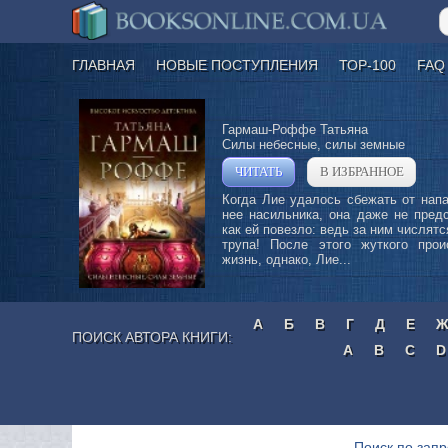
ГЛАВНАЯ
НОВЫЕ ПОСТУПЛЕНИЯ
ТОР-100
FAQ
Гармаш-Роффе Татьяна
Силы небесные, силы земные
ЧИТАТЬ
В ИЗБРАННОЕ
»
Когда Лие удалось сбежать от нап
нее насильника, она даже не пред
как ей повезло: ведь за ним числятс
трупа! После этого жуткого прои
жизнь, однако, Лие...
А
Б
В
Г
Д
Е
ПОИСК АВТОРА КНИГИ:
A
B
C
D
Поиск по запр