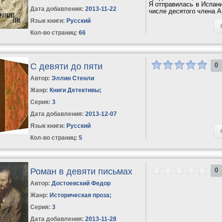
Я отправилась в Испани
Дата добавления:
2013-11-22
числе десятого члена А
Язык книги:
Русский
Кол-во страниц:
66
С девяти до пяти
0
Автор:
Эллин Стенли
Жанр:
Книги Детективы
;
Серия:
3
Дата добавления:
2013-12-07
Язык книги:
Русский
Кол-во страниц:
5
Роман в девяти письмах
0
Автор:
Достоевский Федор
Жанр:
Историческая проза
;
Серия:
3
Дата добавления:
2013-11-28