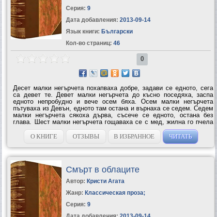
Серия:
9
Дата добавления:
2013-09-14
Язык книги:
Български
Кол-во страниц:
46
0
Десет малки негърчета похапваха добре, задави се едното, сега
са девет те. Девет малки негърчета до късно поседяха, заспа
едното непробудно и вече осем бяха. Осем малки негърчета
пътуваха из Девън, едното там остана и върнаха се седем. Седем
малки негърчета сякоха дърва, съсече се едното, остана без
глава. Шест малки негърчета гощаваха се с мед, жилна го пчела
едното — ето ти ги пет. Пет малки негърчета правото увлече,
едното стана съдия...
О КНИГЕ
ОТЗЫВЫ
В ИЗБРАННОЕ
ЧИТАТЬ
Смърт в облаците
Автор:
Кристи Агата
Жанр:
Классическая проза
;
Серия:
9
Дата добавления:
2013-09-14