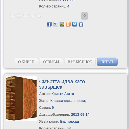
Кол-во страниц:
4
0
О КНИГЕ
ОТЗЫВЫ
В ИЗБРАННОЕ
ЧИТАТЬ
Смъртта идва като
завършек
Автор:
Кристи Агата
Жанр:
Классическая проза
;
Серия:
9
Дата добавления:
2013-09-14
Язык книги:
Български
Кол-во страниц:
50