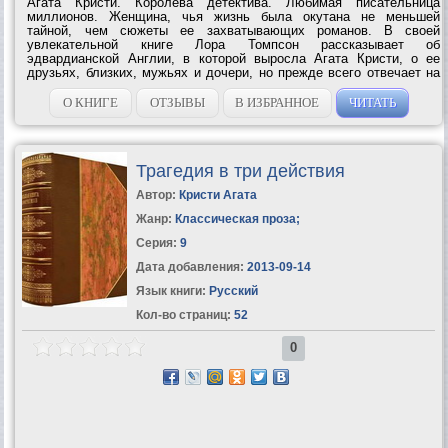
Агата Кристи. Королева детектива. Любимая писательница
миллионов. Женщина, чья жизнь была окутана не меньшей
тайной, чем сюжеты ее захватывающих романов. В своей
увлекательной книге Лора Томпсон рассказывает об
эдвардианской Англии, в которой выросла Агата Кристи, о ее
друзьях, близких, мужьях и дочери, но прежде всего отвечает на
многие вопросы, которые по сей день мучают биографов и
поклонников...
О КНИГЕ
ОТЗЫВЫ
В ИЗБРАННОЕ
ЧИТАТЬ
Трагедия в три действия
Автор:
Кристи Агата
Жанр:
Классическая проза
;
Серия:
9
Дата добавления:
2013-09-14
Язык книги:
Русский
Кол-во страниц:
52
0