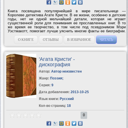
Книга посвящена популярнейшей в мире писательнице —
Королеве детектива Агате Кристи. В ее жизни, особенно в детские
годы, нет ни одной мельчайшей детали, которая не играет
существенной роли для понимания ее прославленных книг. В то
же время ее творчество, в том числе под псевдонимом Мэри
Уэстмакотт, помогает лучше уяснить многие факты ее биографии.
Читатели смогут погрузиться в приятную атмосферу
викторианской Англии, лучше понять...
О КНИГЕ
ОТЗЫВЫ
В ИЗБРАННОЕ
ЧИТАТЬ
'Агата Кристи' -
дискография
Автор:
Автор неизвестен
Жанр:
Поэзия
;
Серия:
9
Дата добавления:
2013-10-25
Язык книги:
Русский
Кол-во страниц:
18
0