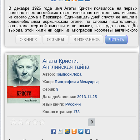
В декабре 1926 года имя Агаты Кристи появилось на первых
полосах всех английских газет: известная писательница исчезла
из своего дома в Беркшире. Одиннадцать дней спустя ее нашли в
фешенебельном йоркширском отеле: по словам писательницы,
она стала жертвой амнезии и не помнит, как туда попала. До
выхода этой книги ни один из биографов королевы английского
детектива не смог предложить жизнеспособную версию того,
почему она исчезла....
О КНИГЕ
ОТЗЫВЫ
В ИЗБРАННОЕ
ЧИТАТЬ
Агата Кристи.
Английская тайна
Автор:
Томпсон Лора
Жанр:
Биографии и Мемуары
;
Серия:
9
Дата добавления:
2013-11-25
Язык книги:
Русский
Кол-во страниц:
178
0