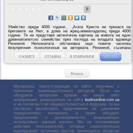
0
Убийство преди 4000 години… „Агата Кристи ни пренася на
бреговете на Нил, в дома на жрец-земевладелец преди 4000
години. Тя ни представя автентична картина за живота на едно
древноегипетско семейство през погледа на младата вдовица
Ренизенб. Непознатата обстановка още повече засилва
безупречния психологизъм на авторката. Ренизенб, съсипана
емоционално след смъртта на съпруга си, се завръща сред
непокътнатото спокойствие в бащината...
О КНИГЕ
ОТЗЫВЫ
В ИЗБРАННОЕ
ЧИТАТЬ
Вперед
Материалы, присутствующие на сайте, получены с
публичных (широкодоступных) ресурсов. Если вы
обладаете авторским правом на какую либо
информацию, размещенную на сайте
booksonline.com.ua
и не согласны с её общедоступностью в будущем, то мы
согласны рассмотреть предложения по удалению
определенного материала, а также обсудить
предложения о договоренностях, разрешающих
использовать данный контент. Мы не отслеживаем
действия пользователей, которые самостоятельно
выкладывают источники текстов, являющиеся объектом