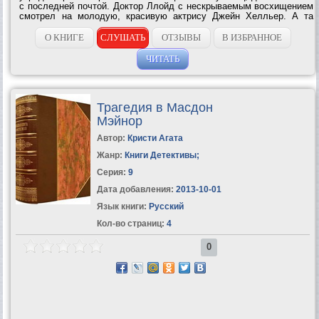
с последней почтой. Доктор Ллойд с нескрываемым восхищением
смотрел на молодую, красивую актрису Джейн Хелльер. А та
сосредоточенно разглядывала свои покрытые розовым лаком
ногти. Только мисс Марпл,...
О КНИГЕ
СЛУШАТЬ
ОТЗЫВЫ
В ИЗБРАННОЕ
ЧИТАТЬ
Трагедия в Масдон
Мэйнор
Автор:
Кристи Агата
Жанр:
Книги Детективы
;
Серия:
9
Дата добавления:
2013-10-01
Язык книги:
Русский
Кол-во страниц:
4
0