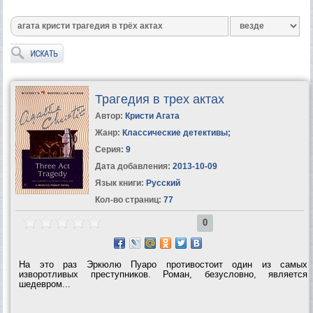
Трагедия в трех актах
Автор:
Кристи Агата
Жанр:
Классические детективы
;
Серия:
9
Дата добавления:
2013-10-09
Язык книги:
Русский
Кол-во страниц:
77
0
На это раз Эркюлю Пуаро противостоит один из самых
изворотливых преступников. Роман, безусловно, является
шедевром...