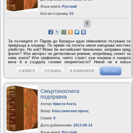
Язык книги:
Русский
Кол-во страниц:
53
0
За пътниците от Париж до Кроидън едно обикновено пътуване се
превръща в кошмар. По време на полета някои извършва жестоко
убийство. Но кой? Може би английският бизнесмен, изправен пред
фалит? Или авторът на детективски романи, изпробващ сюжет за
нова книга? Или графинята, чиято страст към кокаина и хазарта
вече й е създала големи неприятности? Никой не е извън
подозрение. Дори и Поаро. Това го амбицира да разкрие
престъпника и да...
О КНИГЕ
ОТЗЫВЫ
В ИЗБРАННОЕ
ЧИТАТЬ
Смъртоносната
подправка
Автор:
Кристи Агата
Жанр:
Классическая проза
;
Серия:
9
Дата добавления:
2013-09-14
Язык книги:
Русский