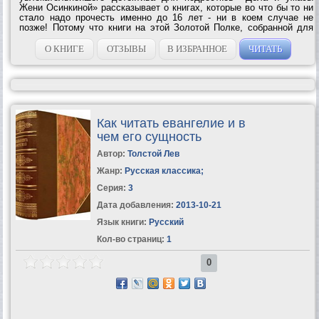
Жени Осинкиной» рассказывает о книгах, которые во что бы то ни
стало надо прочесть именно до 16 лет - ни в коем случае не
позже! Потому что книги на этой Золотой Полке, собранной для
вас Мариэттой Чудаковой, так хитро написаны, что если вы
опоздаете и...
О КНИГЕ
ОТЗЫВЫ
В ИЗБРАННОЕ
ЧИТАТЬ
Как читать евангелие и в
чем его сущность
Автор:
Толстой Лев
Жанр:
Русская классика
;
Серия:
3
Дата добавления:
2013-10-21
Язык книги:
Русский
Кол-во страниц:
1
0