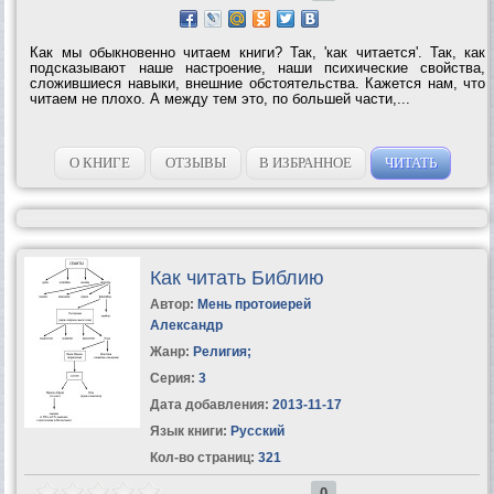
Как мы обыкновенно читаем книги? Так, 'как читается'. Так, как
подсказывают наше настроение, наши психические свойства,
сложившиеся навыки, внешние обстоятельства. Кажется нам, что
читаем не плохо. А между тем это, по большей части,...
О КНИГЕ
ОТЗЫВЫ
В ИЗБРАННОЕ
ЧИТАТЬ
Как читать Библию
Автор:
Мень протоиерей
Александр
Жанр:
Религия
;
Серия:
3
Дата добавления:
2013-11-17
Язык книги:
Русский
Кол-во страниц:
321
0