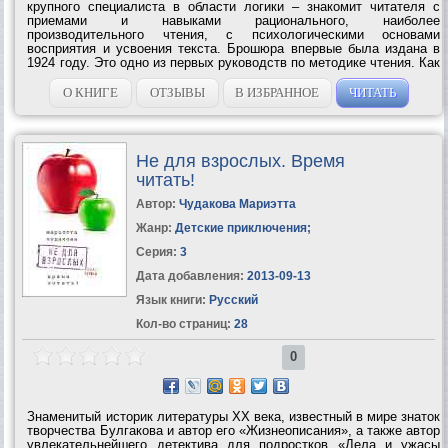
крупного специалиста в области логики – знакомит читателя с
приемами и навыками рационального, наиболее
производительного чтения, с психологическими основами
восприятия и усвоения текста. Брошюра впервые была издана в
1924 году. Это одно из первых руководств по методике чтения. Как
писал C. И. Пoварнин в предисловии к изданию 1924 года, – это
«краткое введение в искусство чтения»....
О КНИГЕ
ОТЗЫВЫ
В ИЗБРАННОЕ
ЧИТАТЬ
Не для взрослых. Время
читать!
Автор:
Чудакова Мариэтта
Жанр:
Детские приключения
;
Серия:
3
Дата добавления:
2013-09-13
Язык книги:
Русский
Кол-во страниц:
28
0
Знаменитый историк литературы ХХ века, известный в мире знаток
творчества Булгакова и автор его «Жизнеописания», а также автор
увлекательнейшего детектива для подростков «Дела и ужасы