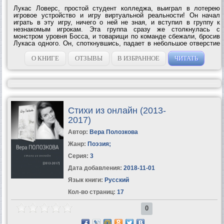
Лукас Ловерс, простой студент колледжа, выиграл в лотерею
игровое устройство и игру виртуальной реальности! Он начал
играть в эту игру, ничего о ней не зная, и вступил в группу к
незнакомым игрокам. Эта группа сразу же столкнулась с
монстром уровня Босса, и товарищи по команде сбежали, бросив
Лукаса одного. Он, споткнувшись, падает в небольшое отверстие
и спасается от Босса, однако, умудряется застрять в этой
пещере! Да еще и не...
О КНИГЕ
ОТЗЫВЫ
В ИЗБРАННОЕ
ЧИТАТЬ
Стихи из онлайн (2013-
2017)
Автор:
Вера Полозкова
Жанр:
Поэзия
;
Серия:
3
Дата добавления:
2018-11-01
Язык книги:
Русский
Кол-во страниц:
17
0