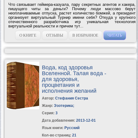
Что связывает геймера-казуала, пару секретных агентов и хакера,
пишущего читы за деньги? Почему люди массово берут
неоплачиваемые отпуска, растет количество бомжей, а президент
организует виртуальный Турнир имени себя? Откуда у крупного
отечественного разработчика игр уникальная технология
виртуальной реальности и причем тут...
О КНИГЕ
ОТЗЫВЫ
В ИЗБРАННОЕ
ЧИТАТЬ
Вода, код здоровья
Вселенной. Талая вода -
для здоровья,
процветания и
исполнения желаний
Автор:
Стефания Сестра
Жанр:
Эзотерика
;
Серия:
3
Дата добавления:
2013-12-01
Язык книги:
Русский
Кол-во страниц:
21