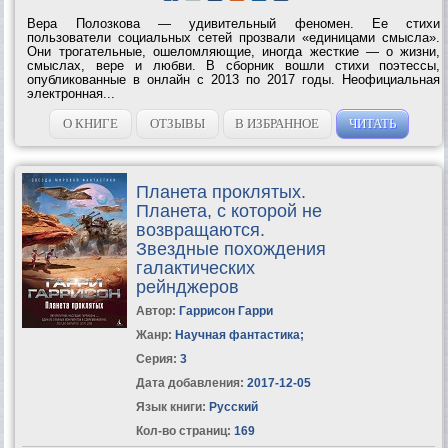
Вера Полозкова — удивительный феномен. Ее стихи
пользователи социальных сетей прозвали «единицами смысла».
Они трогательные, ошеломляющие, иногда жесткие — о жизни,
смыслах, вере и любви. В сборник вошли стихи поэтессы,
опубликованные в онлайн с 2013 по 2017 годы. Неофициальная
электронная...
О КНИГЕ
ОТЗЫВЫ
В ИЗБРАННОЕ
ЧИТАТЬ
Планета проклятых.
Планета, с которой не
возвращаются.
Звездные похождения
галактических
рейнджеров
Автор:
Гаррисон Гарри
Жанр:
Научная фантастика
;
Серия:
3
Дата добавления:
2017-12-05
Язык книги:
Русский
Кол-во страниц:
169