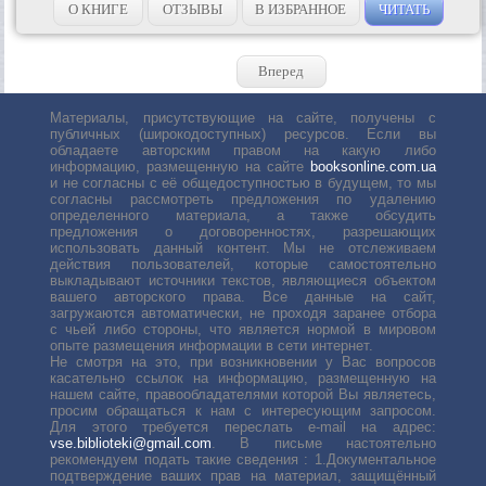
ступень обучения в Школе Олега...
О КНИГЕ
ОТЗЫВЫ
В ИЗБРАННОЕ
ЧИТАТЬ
Вперед
Материалы, присутствующие на сайте, получены с
публичных (широкодоступных) ресурсов. Если вы
обладаете авторским правом на какую либо
информацию, размещенную на сайте
booksonline.com.ua
и не согласны с её общедоступностью в будущем, то мы
согласны рассмотреть предложения по удалению
определенного материала, а также обсудить
предложения о договоренностях, разрешающих
использовать данный контент. Мы не отслеживаем
действия пользователей, которые самостоятельно
выкладывают источники текстов, являющиеся объектом
вашего авторского права. Все данные на сайт,
загружаются автоматически, не проходя заранее отбора
с чьей либо стороны, что является нормой в мировом
опыте размещения информации в сети интернет.
Не смотря на это, при возникновении у Вас вопросов
касательно ссылок на информацию, размещенную на
нашем сайте, правообладателями которой Вы являетесь,
просим обращаться к нам с интересующим запросом.
Для этого требуется переслать е-mail на адрес:
vse.biblioteki@gmail.com
. В письме настоятельно
рекомендуем подать такие сведения : 1.Документальное
подтверждение ваших прав на материал, защищённый