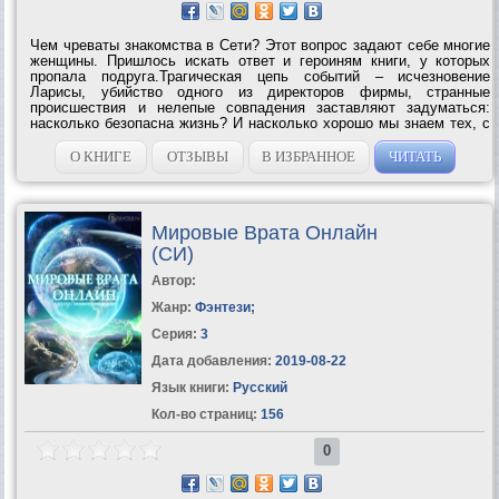
Чем чреваты знакомства в Сети? Этот вопрос задают себе многие
женщины. Пришлось искать ответ и героиням книги, у которых
пропала подруга.Трагическая цепь событий – исчезновение
Ларисы, убийство одного из директоров фирмы, странные
происшествия и нелепые совпадения заставляют задуматься:
насколько безопасна жизнь? И насколько хорошо мы знаем тех, с
кем проводим все рабочее время на сжатом пространстве
обычного офиса? Жизнь резко...
О КНИГЕ
ОТЗЫВЫ
В ИЗБРАННОЕ
ЧИТАТЬ
Мировые Врата Онлайн
(СИ)
Автор:
Жанр:
Фэнтези
;
Серия:
3
Дата добавления:
2019-08-22
Язык книги:
Русский
Кол-во страниц:
156
0