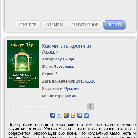
О КНИГЕ
ОТЗЫВЫ
В ИЗБРАННОЕ
ЧИТАТЬ
Как читать хроники
Акаши
Автор:
Хау Линда
Жанр:
Эзотерика
;
Серия:
3
Дата добавления:
2013-11-20
Язык книги:
Русский
Кол-во страниц:
40
0
Перед вами первая в мире книга о том, как самостоятельно
научиться чтению Хроник Акаши — гигантских архивов, в которых
содержится информация обо всем, что когда-либо было, есть и
может быть во Вселенной. Эта практика избавит вас от всех