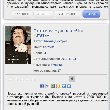
прежних заблуждений относительно нашего мира, от всех страхов
и оправданий, мешавших вам двигаться вперед в духовном
развитии. Поскольку Хроники Акаши — это не физическое место,
а один из уровней...
О КНИГЕ
ОТЗЫВЫ
В ИЗБРАННОЕ
ЧИТАТЬ
Статьи из журнала «Что
читать»
Автор:
Быков Дмитрий
Жанр:
Критика
;
Серия:
3
Дата добавления:
2013-11-24
Язык книги:
Русский
Кол-во страниц:
17
0
Несколько критических статей о свежей русской и переводной
литературе из журнала Дм. Быкова «Что читать» 2008–2009 гг.,
тематические обзоры и нелицеприятные рассуждения о состоянии
современной русской...