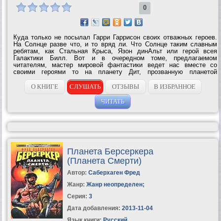
0
Куда только не посылал Гарри Гаррисон своих отважных героев.
На Солнце разве что, и то вряд ли. Что Солнце таким славным
ребятам, как Стальная Крыса, Язон динАльт или герой всея
Галактики Билл. Вот и в очередном томе, предлагаемом
читателям, мастер мировой фантастики ведет нас вместе со
своими героями то на планету Дит, прозванную планетой
проклятых и угрожающую жизни Вселенной, то на ощерившуюся
оружием и не менее смертоносную...
О КНИГЕ
СЛУШАТЬ
ОТЗЫВЫ
В ИЗБРАННОЕ
ЧИТАТЬ
Планета Берсеркера
(Планета Смерти)
Автор:
Саберхаген Фред
Жанр:
Жанр неопределен
;
Серия:
3
Дата добавления:
2013-11-04
Язык книги:
Русский