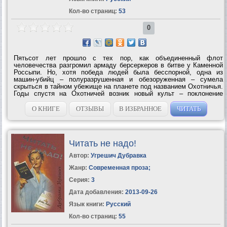
Кол-во страниц:
53
0
Пятьсот лет прошло с тех пор, как объединенный флот
человечества разгромил армаду берсеркеров в битве у Каменной
Россыпи. Но, хотя победа людей была бесспорной, одна из
машин-убийц – полуразрушенная и обезоруженная – сумела
скрыться в тайном убежище на планете под названием Охотничья.
Годы спустя на Охотничей возник новый культ – поклонение
Смерти как единственному и главному Богу. Так Охотничья
превратилась в Планету...
О КНИГЕ
ОТЗЫВЫ
В ИЗБРАННОЕ
ЧИТАТЬ
Читать не надо!
Автор:
Угрешич Дубравка
Жанр:
Современная проза
;
Серия:
3
Дата добавления:
2013-09-26
Язык книги:
Русский
Кол-во страниц:
55