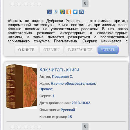
0
«Читать не надо!» Дубравки Угрешич — это смелая критика
современной литературы. Книга состоит из критических эссе,
больше похожих на увлекательные рассказы. В них автор
блистательно разбивает литературные и околокультурные
штампы, а также пытается разобраться с последствиями
глобального триумфа Прагматизма. Сборник начинается с
остроумной критики книгоиздательского дела, от которой Угрешич
переходит к гораздо более серьезным...
О КНИГЕ
ОТЗЫВЫ
В ИЗБРАННОЕ
ЧИТАТЬ
Как читать книги
Автор:
Поварнин С.
Жанр:
Научно-образовательная:
Прочее
;
Серия:
3
Дата добавления:
2013-10-02
Язык книги:
Русский
Кол-во страниц:
15
0