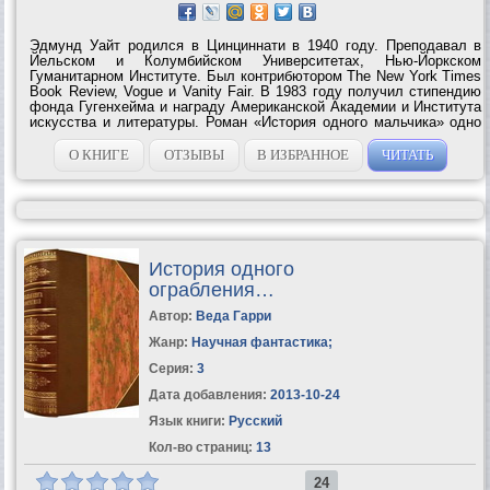
Эдмунд Уайт родился в Цинциннати в 1940 году. Преподавал в
Йельском и Колумбийском Университетах, Нью-Йоркском
Гуманитарном Институте. Был контрибютором The New York Times
Book Review, Vogue и Vanity Fair. В 1983 году получил стипендию
фонда Гугенхейма и награду Американской Академии и Института
искусства и литературы. Роман «История одного мальчика» одно
из наиболее известных произведений писателя. Это откровенный
текст, раскрывающий психологию...
О КНИГЕ
ОТЗЫВЫ
В ИЗБРАННОЕ
ЧИТАТЬ
История одного
ограбления…
Автор:
Веда Гарри
Жанр:
Научная фантастика
;
Серия:
3
Дата добавления:
2013-10-24
Язык книги:
Русский
Кол-во страниц:
13
24