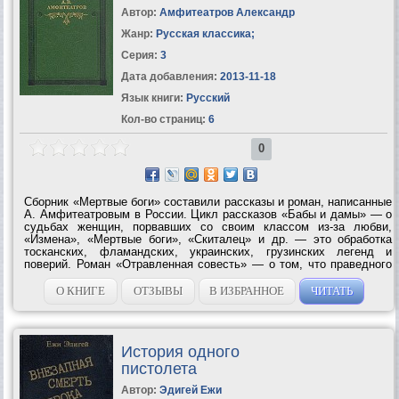
Автор:
Амфитеатров Александр
Жанр:
Русская классика
;
Серия:
3
Дата добавления:
2013-11-18
Язык книги:
Русский
Кол-во страниц:
6
0
Сборник «Мертвые боги» составили рассказы и роман, написанные
А. Амфитеатровым в России. Цикл рассказов «Бабы и дамы» — о
судьбах женщин, порвавших со своим классом из-за любви,
«Измена», «Мертвые боги», «Скиталец» и др. — это обработка
тосканских, фламандских, украинских, грузинских легенд и
поверий. Роман «Отравленная совесть» — о том, что праведного
убийства быть не может, даже если внешне оно оправдано. Из
раздела...
О КНИГЕ
ОТЗЫВЫ
В ИЗБРАННОЕ
ЧИТАТЬ
История одного
пистолета
Автор:
Эдигей Ежи