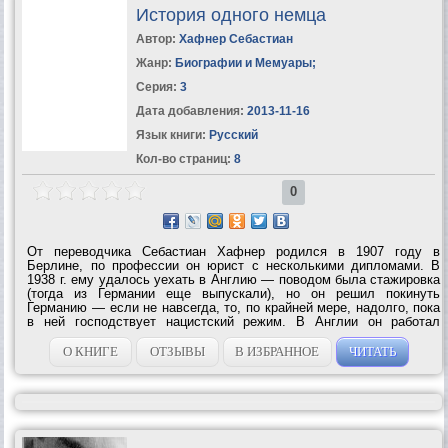
История одного немца
Автор:
Хафнер Себастиан
Жанр:
Биографии и Мемуары
;
Серия:
3
Дата добавления:
2013-11-16
Язык книги:
Русский
Кол-во страниц:
8
0
От переводчика Себастиан Хафнер родился в 1907 году в
Берлине, по профессии он юрист с несколькими дипломами. В
1938 г. ему удалось уехать в Англию — поводом была стажировка
(тогда из Германии еще выпускали), но он решил покинуть
Германию — если не навсегда, то, по крайней мере, надолго, пока
в ней господствует нацистский режим. В Англии он работал
журналистом, печатался в еженедельнике “Обсервер”. В
Германию вернулся в 1954 году; писал...
О КНИГЕ
ОТЗЫВЫ
В ИЗБРАННОЕ
ЧИТАТЬ