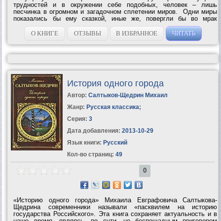
трудностей и в окружении себе подобных, человек – лишь
песчинка в огромном и загадочном сплетении миров. Одни миры
показались бы ему сказкой, иные же, повергли бы во мрак
сумасшествия. Словно из позабытого детского кошмара, они
возникли бы перед ним, поглотили,...
О КНИГЕ
ОТЗЫВЫ
В ИЗБРАННОЕ
ЧИТАТЬ
История одного города
Автор:
Салтыков-Щедрин Михаил
Жанр:
Русская классика
;
Серия:
3
Дата добавления:
2013-10-29
Язык книги:
Русский
Кол-во страниц:
49
0
«Историю одного города» Михаила Евграфовича Салтыкова-
Щедрина современники называли «пасквилем на историю
государства Российского». Эта книга сохраняет актуальность и в
наше время, являясь, по сути, не беспощадным приговором