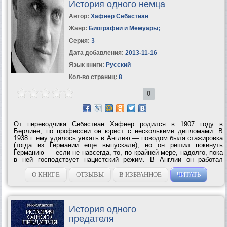
История одного немца
Автор:
Хафнер Себастиан
Жанр:
Биографии и Мемуары
;
Серия:
3
Дата добавления:
2013-11-16
Язык книги:
Русский
Кол-во страниц:
8
0
От переводчика Себастиан Хафнер родился в 1907 году в
Берлине, по профессии он юрист с несколькими дипломами. В
1938 г. ему удалось уехать в Англию — поводом была стажировка
(тогда из Германии еще выпускали), но он решил покинуть
Германию — если не навсегда, то, по крайней мере, надолго, пока
в ней господствует нацистский режим. В Англии он работал
журналистом, печатался в еженедельнике “Обсервер”. В
Германию вернулся в 1954 году; писал...
О КНИГЕ
ОТЗЫВЫ
В ИЗБРАННОЕ
ЧИТАТЬ
История одного
предателя