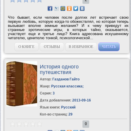
Что бывает, если человек после долгих лет встречает свою
первую любовь, которую когда-то обожествлял, но которая теперь
вызывает вполне земные желания? И к чему приведут их
странные эротические игры, в которых тайно, оказывается,
участвует еще и третье лицо? Книга адресована искушенному
читателю, ценителю тонкой, психологической...
О КНИГЕ
ОТЗЫВЫ
В ИЗБРАННОЕ
ЧИТАТЬ
История одного
путешествия
Автор:
Газданов Гайто
Жанр:
Русская классика
;
Серия:
3
Дата добавления:
2013-09-16
Язык книги:
Русский
Кол-во страниц:
29
0