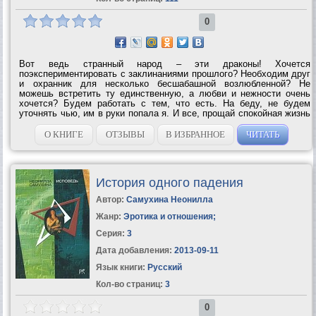
0
Вот ведь странный народ – эти драконы! Хочется
поэкспериментировать с заклинаниями прошлого? Необходим друг
и охранник для несколько бесшабашной возлюбленной? Не
можешь встретить ту единственную, а любви и нежности очень
хочется? Будем работать с тем, что есть. На беду, не будем
уточнять чью, им в руки попала я. И все, прощай спокойная жизнь
клана драконов-оборотней Алауэн. Думать ведь надо, кого
подбираешь. Я в драконы бы пошла,...
О КНИГЕ
ОТЗЫВЫ
В ИЗБРАННОЕ
ЧИТАТЬ
История одного падения
Автор:
Самухина Неонилла
Жанр:
Эротика и отношения
;
Серия:
3
Дата добавления:
2013-09-11
Язык книги:
Русский
Кол-во страниц:
3
0