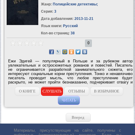
Жанр:
Полицейские детективы
;
Серия:
3
Дата добавления:
2013-11-21
Язык книги:
Русский
Кол-во страниц:
38
0
Ежи Эдигей — популярный в Польше и за рубежом автор
увлекательных и остросюжетных романов и повестей. Писатель
не ограничивается разработкой занимательного сюжета, его
интересуют социальные корни преступления. Тонко и ненавязчиво
писатель проводит мысль, что любое преступление будет
раскрыто, не может пройти безнаказанно, подчеркивает отвагу и
мужество сотрудников народной милиции, самоотверженно
защищающих...
О КНИГЕ
СЛУШАТЬ
ОТЗЫВЫ
В ИЗБРАННОЕ
ЧИТАТЬ
Вперед
Материалы, присутствующие на сайте, получены с
публичных (широкодоступных) ресурсов. Если вы