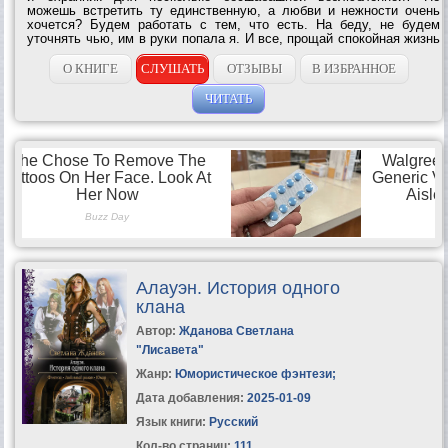
можешь встретить ту единственную, а любви и нежности очень
хочется? Будем работать с тем, что есть. На беду, не будем
уточнять чью, им в руки попала я. И все, прощай спокойная жизнь
клана драконов-оборотней Алауэн. Думать ведь надо, кого
подбираешь. Я в драконы бы...
О КНИГЕ
СЛУШАТЬ
ОТЗЫВЫ
В ИЗБРАННОЕ
ЧИТАТЬ
Алауэн. История одного
клана
Автор:
Жданова Светлана
"Лисавета"
Жанр:
Юмористическое фэнтези
;
Дата добавления:
2025-01-09
Язык книги:
Русский
Кол-во страниц:
111