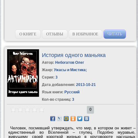
О КНИГЕ
ОТЗЫВЫ
В ИЗБРАННОЕ
ЧИТАТЬ
История одного маньяка
Автор:
Небогатов Олег
Жанр:
Ужасы и Мистика
;
Серия:
3
Дата добавления:
2013-10-21
Язык книги:
Русский
Кол-во страниц:
3
0
Человек, посмевший утверждать, что мир, в котором он живет –
единственный во Вселенной – глупец. Подобно муравью,
живущему своей короткой жизнью в круговороте насущных