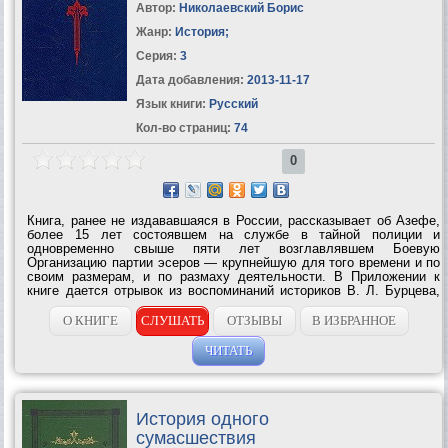
Автор:
Николаевский Борис
Жанр:
История
;
Серия:
3
Дата добавления:
2013-11-17
Язык книги:
Русский
Кол-во страниц:
74
0
Книга, ранее не издававшаяся в России, рассказывает об Азефе,
более 15 лет состоявшем на службе в тайной полиции и
одновременно свыше пяти лет возглавлявшем Боевую
Организацию партии эсеров — крупнейшую для того времени и по
своим размерам, и по размаху деятельности. В Приложении к
книге дается отрывок из воспоминаний историков В. Л. Бурцева,
ставшего инициатором расследования по разоблачению...
О КНИГЕ
СЛУШАТЬ
ОТЗЫВЫ
В ИЗБРАННОЕ
ЧИТАТЬ
История одного
сумасшествия