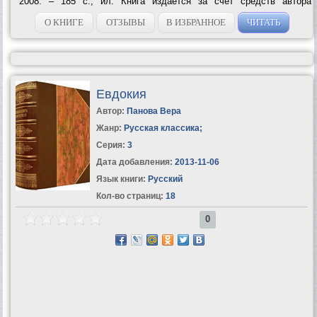
2008. – 185 с., ил. Книга издаётся за счет средств автора
Отпечатано в ООО «Типография «Полиграф-сервис». г.
Сыктывкар, ул. Ленина, 4. © Иванова...
О КНИГЕ
ОТЗЫВЫ
В ИЗБРАННОЕ
ЧИТАТЬ
Евдокия
Автор:
Панова Вера
Жанр:
Русская классика
;
Серия:
3
Дата добавления:
2013-11-06
Язык книги:
Русский
Кол-во страниц:
18
0