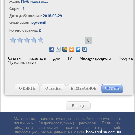
Жанр:
Публицистика
;
Серия:
3
Дата добавления:
2016-08-29
Язык книги:
Русский
Кол-во страниц:
2
0
Статья писалась для IV Международного Форума
"Гуманитарные...
О КНИГЕ
ОТЗЫВЫ
В ИЗБРАННОЕ
ЧИТАТЬ
Вперед
Материалы, присутствующие на сайте, получены с
публичных (широкодоступных) ресурсов. Если вы
обладаете авторским правом на какую либо
информацию, размещенную на сайте
booksonline.com.ua