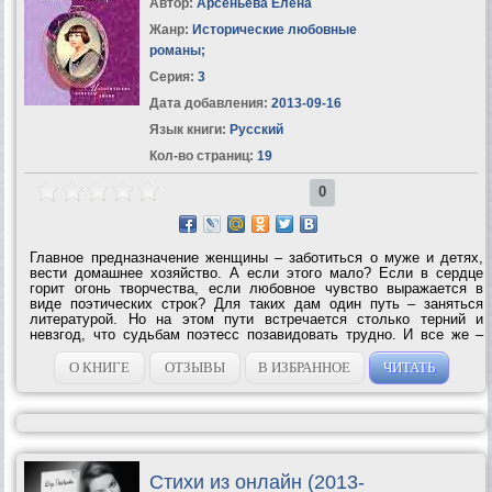
Автор:
Арсеньева Елена
Жанр:
Исторические любовные
романы
;
Серия:
3
Дата добавления:
2013-09-16
Язык книги:
Русский
Кол-во страниц:
19
0
Главное предназначение женщины – заботиться о муже и детях,
вести домашнее хозяйство. А если этого мало? Если в сердце
горит огонь творчества, если любовное чувство выражается в
виде поэтических строк? Для таких дам один путь – заняться
литературой. Но на этом пути встречается столько терний и
невзгод, что судьбам поэтесс позавидовать трудно. И все же –
они прекрасны! О том, как жили и творили Зинаида Гиппиус,
Каролина Павлова, Марина...
О КНИГЕ
ОТЗЫВЫ
В ИЗБРАННОЕ
ЧИТАТЬ
Стихи из онлайн (2013-