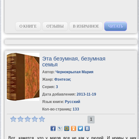
О КНИГЕ
ОТЗЫВЫ
В ИЗБРАННОЕ
ЧИТАТЬ
Эта безумная, безумная
семья
Автор:
Чернокрылая Мария
Жанр:
Фэнтези
;
Серия:
3
Дата добавления:
2013-11-19
Язык книги:
Русский
Кол-во страниц:
133
1
Вот, кажется, что у магов все не как у людей. И нравы у них