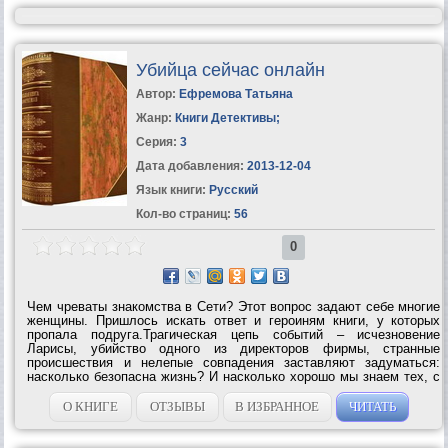
Убийца сейчас онлайн
Автор:
Ефремова Татьяна
Жанр:
Книги Детективы
;
Серия:
3
Дата добавления:
2013-12-04
Язык книги:
Русский
Кол-во страниц:
56
0
Чем чреваты знакомства в Сети? Этот вопрос задают себе многие
женщины. Пришлось искать ответ и героиням книги, у которых
пропала подруга.Трагическая цепь событий – исчезновение
Ларисы, убийство одного из директоров фирмы, странные
происшествия и нелепые совпадения заставляют задуматься:
насколько безопасна жизнь? И насколько хорошо мы знаем тех, с
кем проводим все рабочее время на сжатом пространстве
обычного офиса? Жизнь резко...
О КНИГЕ
ОТЗЫВЫ
В ИЗБРАННОЕ
ЧИТАТЬ