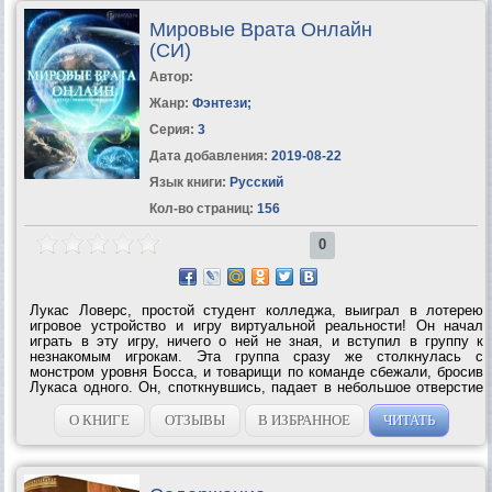
Мировые Врата Онлайн
(СИ)
Автор:
Жанр:
Фэнтези
;
Серия:
3
Дата добавления:
2019-08-22
Язык книги:
Русский
Кол-во страниц:
156
0
Лукас Ловерс, простой студент колледжа, выиграл в лотерею
игровое устройство и игру виртуальной реальности! Он начал
играть в эту игру, ничего о ней не зная, и вступил в группу к
незнакомым игрокам. Эта группа сразу же столкнулась с
монстром уровня Босса, и товарищи по команде сбежали, бросив
Лукаса одного. Он, споткнувшись, падает в небольшое отверстие
и спасается от Босса, однако, умудряется застрять в этой
пещере! Да еще и не...
О КНИГЕ
ОТЗЫВЫ
В ИЗБРАННОЕ
ЧИТАТЬ