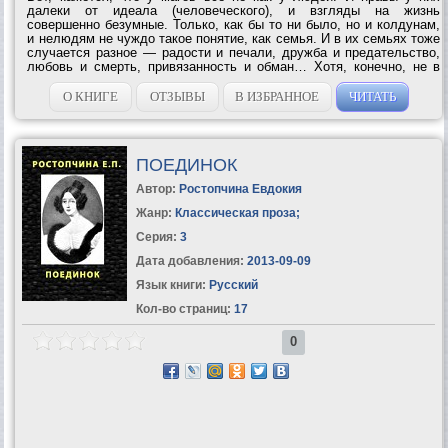
далеки от идеала (человеческого), и взгляды на жизнь
совершенно безумные. Только, как бы то ни было, но и колдунам,
и нелюдям не чуждо такое понятие, как семья. И в их семьях тоже
случается разное — радости и печали, дружба и предательство,
любовь и смерть, привязанность и обман… Хотя, конечно, не в
каждой семье есть безумный алхимик, криминальный маг,
говорящая кошка и всякие…...
О КНИГЕ
ОТЗЫВЫ
В ИЗБРАННОЕ
ЧИТАТЬ
ПОЕДИНОК
Автор:
Ростопчина Евдокия
Жанр:
Классическая проза
;
Серия:
3
Дата добавления:
2013-09-09
Язык книги:
Русский
Кол-во страниц:
17
0