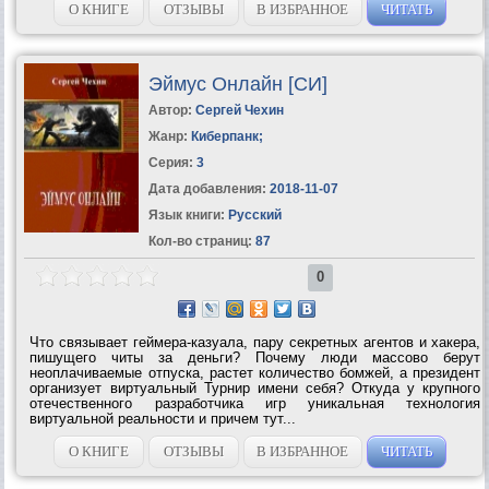
О КНИГЕ
ОТЗЫВЫ
В ИЗБРАННОЕ
ЧИТАТЬ
Эймус Онлайн [СИ]
Автор:
Сергей Чехин
Жанр:
Киберпанк
;
Серия:
3
Дата добавления:
2018-11-07
Язык книги:
Русский
Кол-во страниц:
87
0
Что связывает геймера-казуала, пару секретных агентов и хакера,
пишущего читы за деньги? Почему люди массово берут
неоплачиваемые отпуска, растет количество бомжей, а президент
организует виртуальный Турнир имени себя? Откуда у крупного
отечественного разработчика игр уникальная технология
виртуальной реальности и причем тут...
О КНИГЕ
ОТЗЫВЫ
В ИЗБРАННОЕ
ЧИТАТЬ