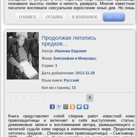
познавали высоты любви и низость разврата. Многие известные
писатели воспевали сексуальное взросление юных дев. Но лишь
отдельные из этих романов публиковались без купюр. Вам
впервые предлагается серия книг, где...
О КНИГЕ
ОТЗЫВЫ
В ИЗБРАННОЕ
ЧИТАТЬ
Продолжая летопись
предков…
Автор:
Иванова Евдокия
Жанр:
Биографии и Мемуары
;
Серия:
3
Дата добавления:
2013-11-29
Язык книги:
Русский
Кол-во страниц:
33
0
Книга представляет собой сборник работ известной коми
правозащитницы и включает в себя выступления, статьи,
дневниковые записи и воспоминания автора, размышляющего о
нелегкой судьбе коми народа в изменяющемся мире. Продолжая
летопись предков… (Записки коми правозащитницы). – Сыктывкар,