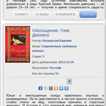
В сентябре 1941 года 16-летняя комсомолка вступила
добровольно в ряды Красной Армии. Маленькая девчушка — ей
давали 13—14 лет, — получив в армии специальность радиста,
выбрасывалась в тыл врага. Она помогала разведчикам,
подпольщикам и партизанам. О...
О КНИГЕ
ОТЗЫВЫ
В ИЗБРАННОЕ
ЧИТАТЬ
Обольщение. Гнев
Диониса
Автор:
Нагродская Евдокия
Жанр:
Современные любовные
романы
;
Серия:
3
Дата добавления:
2013-10-19
Язык книги:
Русский
Кол-во страниц:
51
0
Юные и неискушенные всегда привлекали опытных и
развращенных. На их девственность и чистую красоту слетались,
словно пчелы на мед, похотливые мужчины и страстные
женщины. И вступая в этот порочный мир, невинные красавицы