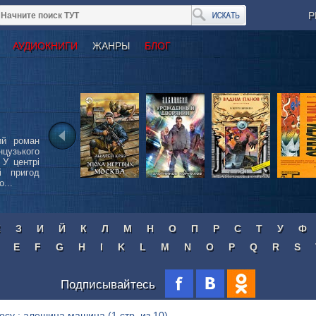
Р
АУДИОКНИГИ
ЖАНРЫ
БЛОГ
ий роман
нцузького
 У центрі
і пригод
...
Ж
З
И
Й
К
Л
М
Н
О
П
Р
С
Т
У
Ф
E
F
G
H
I
K
L
M
N
O
P
Q
R
S
Подписывайтесь
росу : алешина машина
(1 стр. из 10)