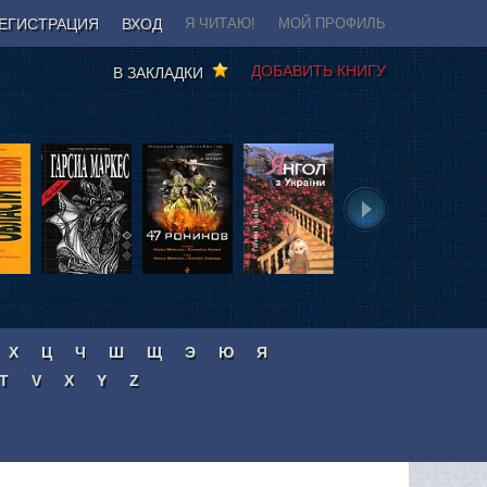
ЕГИСТРАЦИЯ
ВХОД
Я ЧИТАЮ!
МОЙ ПРОФИЛЬ
ДОБАВИТЬ КНИГУ
В ЗАКЛАДКИ
Х
Ц
Ч
Ш
Щ
Э
Ю
Я
T
V
X
Y
Z