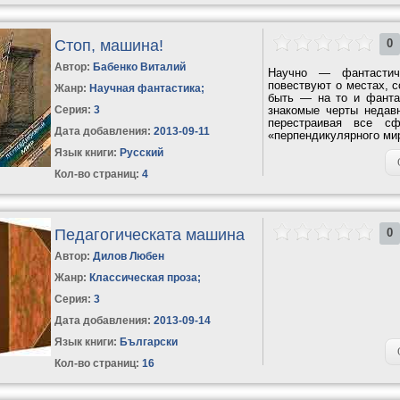
Стоп, машина!
0
Автор:
Бабенко Виталий
Научно — фантастиче
повествуют о местах, с
Жанр:
Научная фантастика
;
быть — на то и фантас
Серия:
3
знакомые черты недавн
перестраивая все с
Дата добавления:
2013-09-11
«перпендикулярного мир
Язык книги:
Русский
Кол-во страниц:
4
Педагогическата машина
0
Автор:
Дилов Любен
Жанр:
Классическая проза
;
Серия:
3
Дата добавления:
2013-09-14
Язык книги:
Български
Кол-во страниц:
16