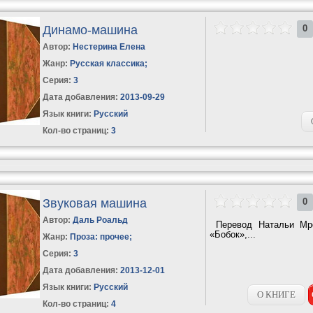
Динамо-машина
0
Автор:
Нестерина Елена
Жанр:
Русская классика
;
Серия:
3
Дата добавления:
2013-09-29
Язык книги:
Русский
Кол-во страниц:
3
Звуковая машина
0
Автор:
Даль Роальд
Перевод Натальи Мро
«Бобок»,...
Жанр:
Проза: прочее
;
Серия:
3
Дата добавления:
2013-12-01
Язык книги:
Русский
О КНИГЕ
Кол-во страниц:
4