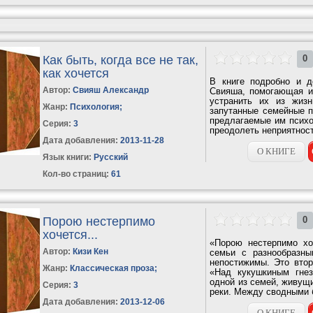
Как быть, когда все не так,
0
как хочется
В книге подробно и д
Автор:
Свияш Александр
Свияша, помогающая и
устранить их из жиз
Жанр:
Психология
;
запутанные семейные п
предлагаемые им псих
Серия:
3
преодолеть неприятности
Дата добавления:
2013-11-28
О КНИГЕ
Язык книги:
Русский
Кол-во страниц:
61
Порою нестерпимо
0
хочется...
«Порою нестерпимо хо
Автор:
Кизи Кен
семьи с разнообразны
непостижимы. Это втор
Жанр:
Классическая проза
;
«Над кукушкиным гнез
одной из семей, живущ
Серия:
3
реки. Между сводными б
Дата добавления:
2013-12-06
О КНИГЕ