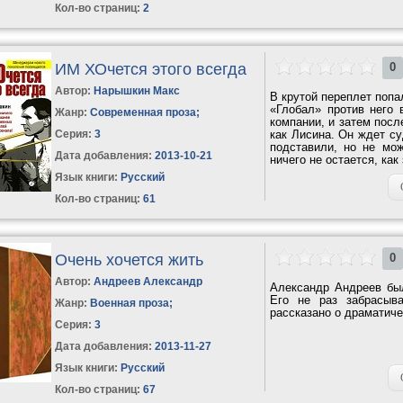
Кол-во страниц:
2
ИМ ХОчется этого всегда
0
Автор:
Нарышкин Макс
В крутой переплет попа
«Глобал» против него 
Жанр:
Современная проза
;
компании, и затем посл
Серия:
3
как Лисина. Он ждет су
подставили, но не мож
Дата добавления:
2013-10-21
ничего не остается, как
Язык книги:
Русский
Кол-во страниц:
61
Очень хочется жить
0
Автор:
Андреев Александр
Александр Андреев бы
Его не раз забрасыв
Жанр:
Военная проза
;
рассказано о драматиче
Серия:
3
Дата добавления:
2013-11-27
Язык книги:
Русский
Кол-во страниц:
67