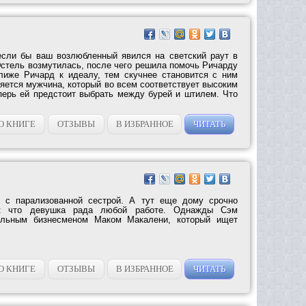
если бы ваш возлюбленный явился на светский раут в
Эстель возмутилась, после чего решила помочь Ричарду
лиже Ричард к идеалу, тем скучнее становится с ним
яется мужчина, который во всем соответствует высоким
перь ей предстоит выбрать между бурей и штилем. Что
О КНИГЕ
ОТЗЫВЫ
В ИЗБРАННОЕ
ЧИТАТЬ
 с парализованной сестрой. А тут еще дому срочно
ак что девушка рада любой работе. Однажды Сэм
тельным бизнесменом Маком Макалени, который ищет
О КНИГЕ
ОТЗЫВЫ
В ИЗБРАННОЕ
ЧИТАТЬ