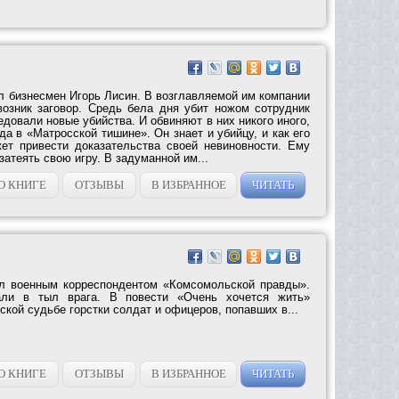
л бизнесмен Игорь Лисин. В возглавляемой им компании
возник заговор. Средь бела дня убит ножом сотрудник
едовали новые убийства. И обвиняют в них никого иного,
да в «Матросской тишине». Он знает и убийцу, и как его
ет привести доказательства своей невиновности. Ему
 затеять свою игру. В задуманной им...
О КНИГЕ
ОТЗЫВЫ
В ИЗБРАННОЕ
ЧИТАТЬ
л военным корреспондентом «Комсомольской правды».
али в тыл врага. В повести «Очень хочется жить»
ской судьбе горстки солдат и офицеров, попавших в...
О КНИГЕ
ОТЗЫВЫ
В ИЗБРАННОЕ
ЧИТАТЬ