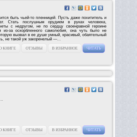
ится быть чьей-то пленницей. Пусть даже похититель и
рат. Стать послушным орудием в руках человека,
четы с недругом, не по сердцу своенравной героине
я из-за оскорбленного самолюбия, она чуть было не
оторую вызвал в ее душе умный, красивый, обаятельный
ь, не такой уж закоренелый —...
О КНИГЕ
ОТЗЫВЫ
В ИЗБРАННОЕ
ЧИТАТЬ
..
О КНИГЕ
ОТЗЫВЫ
В ИЗБРАННОЕ
ЧИТАТЬ