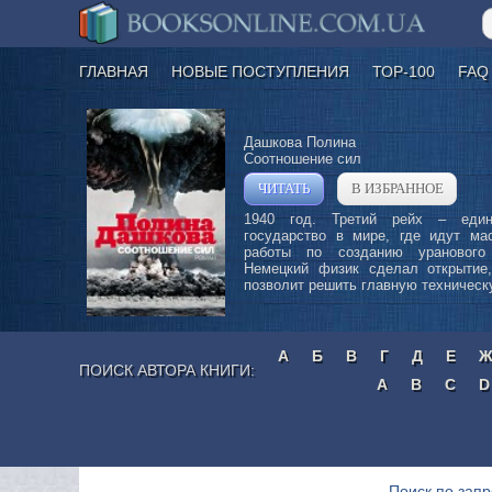
ГЛАВНАЯ
НОВЫЕ ПОСТУПЛЕНИЯ
ТОР-100
FAQ
Дашкова Полина
Соотношение сил
ЧИТАТЬ
В ИЗБРАННОЕ
»
1940 год. Третий рейх – един
государство в мире, где идут ма
работы по созданию уранового
Немецкий физик сделал открытие,
позволит решить главную техническу
А
Б
В
Г
Д
Е
ПОИСК АВТОРА КНИГИ:
A
B
C
D
Поиск по запр