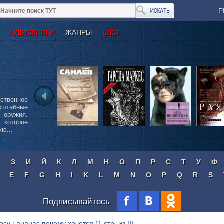
Р
АУДИОКНИГИ
ЖАНРЫ
БЛОГ
ственное
сштабные
 оружия.
 которое
ю...
Ж
З
И
Й
К
Л
М
Н
О
П
Р
С
Т
У
Ф
E
F
G
H
I
K
L
M
N
O
P
Q
R
S
Подписывайтесь
осу : ананас почему хочется
(1 стр. из 8)