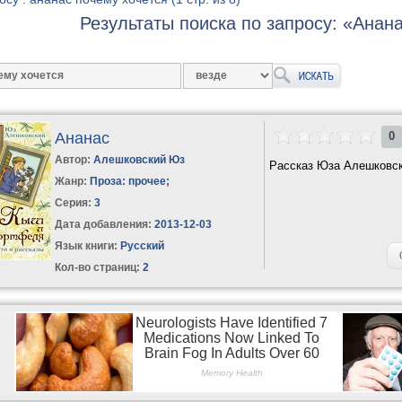
Результаты поиска по запросу: «Анан
Ананас
0
Автор:
Алешковский Юз
Рассказ Юза Алешковско
Жанр:
Проза: прочее
;
Серия:
3
Дата добавления:
2013-12-03
Язык книги:
Русский
Кол-во страниц:
2