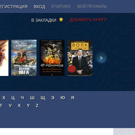
ЕГИСТРАЦИЯ
ВХОД
Я ЧИТАЮ!
МОЙ ПРОФИЛЬ
ДОБАВИТЬ КНИГУ
В ЗАКЛАДКИ
Х
Ц
Ч
Ш
Щ
Э
Ю
Я
T
V
X
Y
Z