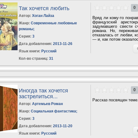
Так хочется любить
0
Автор:
Хоган Лайза
Вряд ли кому-то понрав
французский аристок
Жанр:
Современные любовные
задумавшего свести с
романы
;
романа. Но, пережива
отказалась от любви, к
Серия:
3
— и, как потом оказалос
Дата добавления:
2013-11-26
Язык книги:
Русский
Кол-во страниц:
31
Иногда так хочется
0
застрелиться...
Рассказ посвящен теме.
Автор:
Артемьев Роман
Жанр:
Социальная фантастика
;
Серия:
3
Дата добавления:
2013-11-20
Язык книги:
Русский