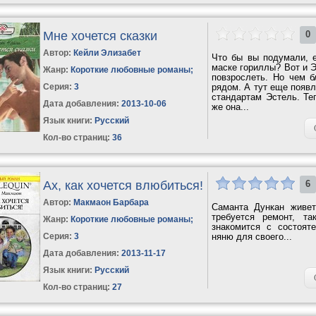
Мне хочется сказки
0
Автор:
Кейли Элизабет
Что бы вы подумали, 
маске гориллы? Вот и 
Жанр:
Короткие любовные романы
;
повзрослеть. Но чем б
Серия:
3
рядом. А тут еще появл
стандартам Эстель. Те
Дата добавления:
2013-10-06
же она...
Язык книги:
Русский
Кол-во страниц:
36
Ах, как хочется влюбиться!
6
Автор:
Макмаон Барбара
Саманта Дункан живет
требуется ремонт, т
Жанр:
Короткие любовные романы
;
знакомится с состоя
Серия:
3
няню для своего...
Дата добавления:
2013-11-17
Язык книги:
Русский
Кол-во страниц:
27