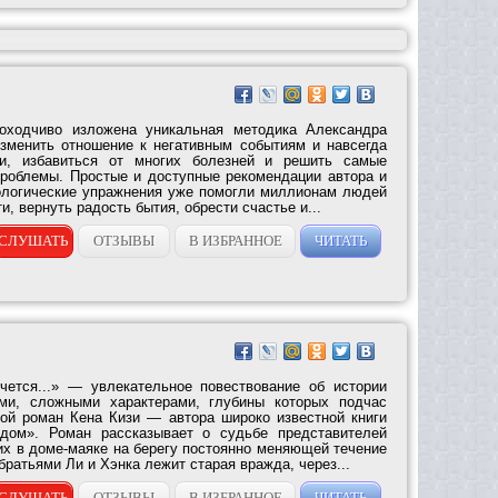
оходчиво изложена уникальная методика Александра
зменить отношение к негативным событиям и навсегда
ни, избавиться от многих болезней и решить самые
роблемы. Простые и доступные рекомендации автора и
ологические упражнения уже помогли миллионам людей
, вернуть радость бытия, обрести счастье и...
СЛУШАТЬ
ОТЗЫВЫ
В ИЗБРАННОЕ
ЧИТАТЬ
чется...» — увлекательное повествование об истории
ми, сложными характерами, глубины которых подчас
ой роман Кена Кизи — автора широко известной книги
дом». Роман рассказывает о судьбе представителей
их в доме-маяке на берегу постоянно меняющей течение
ратьями Ли и Хэнка лежит старая вражда, через...
СЛУШАТЬ
ОТЗЫВЫ
В ИЗБРАННОЕ
ЧИТАТЬ