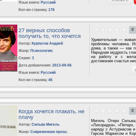
Язык книги:
Русский
Кол-во страниц:
176
27 верных способов
0
получить то, что хочется
Удивительная — живая 
Автор:
Курпатов Андрей
проблемы человека. Из
дома, а также — как п
Жанр:
Психология
;
Народная мудрость глас
на работу и с жела
Серия:
3
достижения счастья нео
Дата добавления:
2013-09-06
Язык книги:
Русский
Кол-во страниц:
46
Когда хочется плакать, не
0
плачу
Мигель Отеро Сильва,
Автор:
Сильва Мигель
«Лихорадка», «Пятеро, 
наряду с Астуриасом и
Жанр:
Современная проза
;
Гарсиа Маркесом и Кор