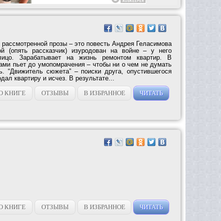
 рассмотренной прозы – это повесть Андрея Геласимова
ой (опять рассказчик) изуродован на войне – у него
лицо. Зарабатывает на жизнь ремонтом квартир. В
ами пьет до умопомрачения – чтобы ни о чем не думать
ь. “Движитель сюжета” – поиски друга, опустившегося
дал квартиру и исчез. В результате...
О КНИГЕ
ОТЗЫВЫ
В ИЗБРАННОЕ
ЧИТАТЬ
О КНИГЕ
ОТЗЫВЫ
В ИЗБРАННОЕ
ЧИТАТЬ