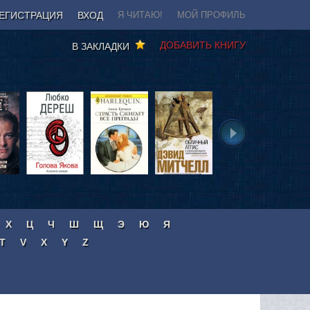
ЕГИСТРАЦИЯ
ВХОД
Я ЧИТАЮ!
МОЙ ПРОФИЛЬ
ДОБАВИТЬ КНИГУ
В ЗАКЛАДКИ
Х
Ц
Ч
Ш
Щ
Э
Ю
Я
T
V
X
Y
Z