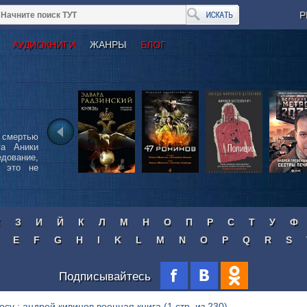
Р
АУДИОКНИГИ
ЖАНРЫ
БЛОГ
 смертью
га Аники
едование,
о это не
Ж
З
И
Й
К
Л
М
Н
О
П
Р
С
Т
У
Ф
E
F
G
H
I
K
L
M
N
O
P
Q
R
S
Подписывайтесь
осу : андрей кивинов военная книга
(1 стр. из 230)