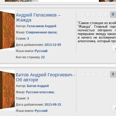
Андрей Геласимов –
0
Жажда
“Самое стоящее из всей
Автор:
Геласимов Андрей
“Жажда”. Главный гер
полностью обгорело 
Жанр:
Современная проза
;
перерывах между заказ
и ничего не вспоминат
Серия:
3
алкоголика, который про
Дата добавления:
2013-12-05
Язык книги:
Русский
Кол-во страниц:
22
Битов Андрей Георгиевич -
0
Об авторе
Автор:
Битов Андрей
Жанр:
Русская классика
;
Серия:
3
Дата добавления:
2013-09-15
Язык книги:
Русский