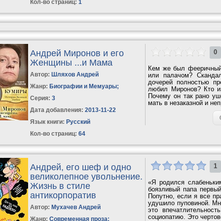
Кол-во страниц:
1
Андрей Миронов и его
0
Женщины ...и Мама
Кем же был фееричный
Автор:
Шляхов Андрей
или палачом? Сканда
дочерей полностью про
Жанр:
Биографии и Мемуары
;
любил Миронов? Кто и
Почему он так рано уш
Серия:
3
мать в незаказной и не
Дата добавления:
2013-11-22
Язык книги:
Русский
Кол-во страниц:
64
Андрей, его шеф и одно
1
великолепное увольнение.
«Я родился слабеньки
Жизнь в стиле
боязливый папа первый
антикорпоратив
Попутно, если я все пр
удушило пуповиной. Мн
Автор:
Мухачев Андрей
это впечатлительност
социопатию. Это чертов
Жанр:
Современная проза
;