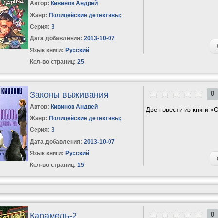
Автор:
Кивинов Андрей
Жанр:
Полицейские детективы
;
Серия:
3
Дата добавления:
2013-10-07
Язык книги:
Русский
Кол-во страниц:
25
Законы выживания
0
Автор:
Кивинов Андрей
Две повести из книги «
Жанр:
Полицейские детективы
;
Серия:
3
Дата добавления:
2013-10-07
Язык книги:
Русский
Кол-во страниц:
15
Карамель-2
0