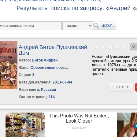
Результаты поиска по запросу: «Андрей к
Андрей Битов Пушкинский
0
Дом
Роман «Пушкинский до
Автор:
Битов Андрей
русской литературы XX
лишь в 1978-м — да и 
Жанр:
Современная проза
;
читателю впервые приш
целого...
Серия:
3
Дата добавления:
2013-09-04
О КНИГЕ
Язык книги:
Русский
Кол-во страниц:
114