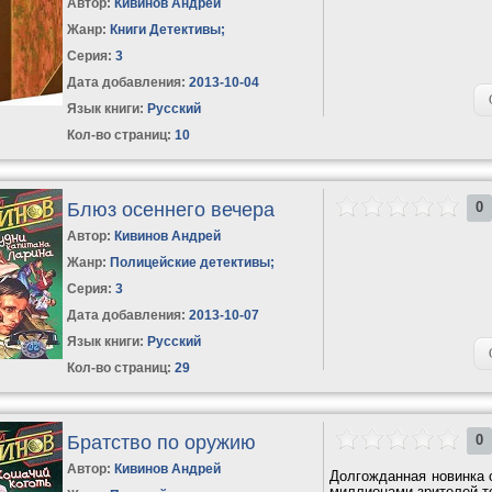
Автор:
Кивинов Андрей
Жанр:
Книги Детективы
;
Серия:
3
Дата добавления:
2013-10-04
Язык книги:
Русский
Кол-во страниц:
10
Блюз осеннего вечера
0
Автор:
Кивинов Андрей
Жанр:
Полицейские детективы
;
Серия:
3
Дата добавления:
2013-10-07
Язык книги:
Русский
Кол-во страниц:
29
Братство по оружию
0
Автор:
Кивинов Андрей
Долгожданная новинка 
миллионами зрителей т