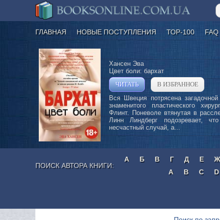
ГЛАВНАЯ
НОВЫЕ ПОСТУПЛЕНИЯ
ТОР-100
FAQ
Хансен Эва
Цвет боли: бархат
ЧИТАТЬ
В ИЗБРАННОЕ
»
Вся Швеция потрясена загадочной
знаменитого пластического хирур
Флинт. Поневоле втянутая в рассл
Линн Линдберг подозревает, чт
несчастный случай, а...
А
Б
В
Г
Д
Е
ПОИСК АВТОРА КНИГИ:
A
B
C
D
Поиск по запр