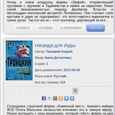
Хитер и ловок владелец фирмы «Орфей», отправляющий
грузовики с оружием в Таджикистан в обмен на наркотики. Упоен
своей безнаказанностью людоед Джабилов. Властен и
беспощаден московский авторитет Литвиненко. Они считают себя
крутыми и даже не подозревают, что всего-навсего марионетки в
чужих руках. Так кто же он – этот кукловод, дергающий за все...
О КНИГЕ
ОТЗЫВЫ
В ИЗБРАННОЕ
ЧИТАТЬ
Награда для Иуды
Автор:
Троицкий Андрей
Жанр:
Книги Детективы
;
Серия:
3
Дата добавления:
2013-09-29
Язык книги:
Русский
Кол-во страниц:
119
0
Сотрудника страховой фирмы «Каменный мост», бывшего майора
ФСБ Олега Мальгина начальство втягивает его в темную аферу.
Нужно вытащить с зоны мошенника, который «обул» фирму на два