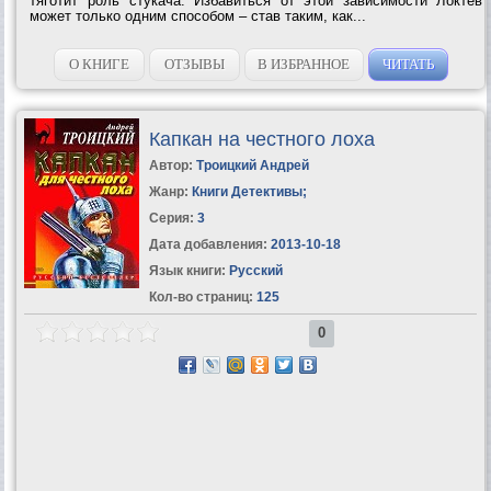
тяготит роль стукача. Избавиться от этой зависимости Локтев
может только одним способом – став таким, как...
О КНИГЕ
ОТЗЫВЫ
В ИЗБРАННОЕ
ЧИТАТЬ
Капкан на честного лоха
Автор:
Троицкий Андрей
Жанр:
Книги Детективы
;
Серия:
3
Дата добавления:
2013-10-18
Язык книги:
Русский
Кол-во страниц:
125
0