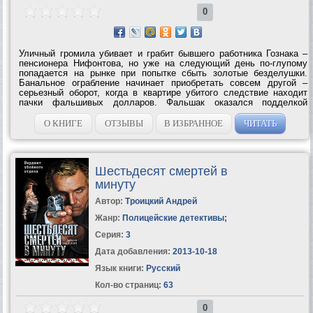
0
Уличный громила убивает и грабит бывшего работника Гознака –
пенсионера Нифонтова, но уже на следующий день по-глупому
попадается на рынке при попытке сбыть золотые безделушки.
Банальное ограбление начинает приобретать совсем другой –
серьезный оборот, когда в квартире убитого следствие находит
пачки фальшивых долларов. Фальшак оказался подделкой
высочайшего класса. В запутанную историю по воле случая
оказался втянутым ни в...
О КНИГЕ
ОТЗЫВЫ
В ИЗБРАННОЕ
ЧИТАТЬ
Шестьдесят смертей в
минуту
Автор:
Троицкий Андрей
Жанр:
Полицейские детективы
;
Серия:
3
Дата добавления:
2013-10-18
Язык книги:
Русский
Кол-во страниц:
63
0