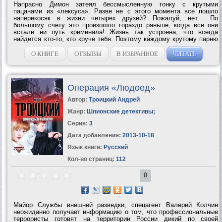
Напрасно Димон затеял бессмысленную гонку с крутыми
пацанами из «лексуса». Разве не с этого момента все пошло
наперекосяк в жизни четырех друзей? Пожалуй, нет… По
большому счету это произошло гораздо раньше, когда все они
встали ни путь криминала! Жизнь так устроена, что всегда
найдется кто-то, кто круче тебя. Поэтому каждому крутому парню
время от времени приходится доказывать, что ему еще не пришло
время умирать… Вот только...
О КНИГЕ
ОТЗЫВЫ
В ИЗБРАННОЕ
ЧИТАТЬ
Операция «Людоед»
Автор:
Троицкий Андрей
Жанр:
Шпионские детективы
;
Серия:
3
Дата добавления:
2013-10-18
Язык книги:
Русский
Кол-во страниц:
112
0
Майор Службы внешней разведки, спецагент Валерий Колчин
неожиданно получает информацию о том, что профессиональные
террористы готовят на территории России дикий по своей