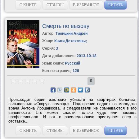
О КНИГЕ
ОТЗЫВЫ
В ИЗБРАННОЕ
ЧИТАТЬ
Смерть по вызову
Автор:
Троицкий Андрей
Жанр:
Книги Детективы
;
Серия:
3
Дата добавления:
2013-10-18
Язык книги:
Русский
Кол-во страниц:
126
0
Происходит серия жестоких убийств на квартирах больных,
вызывавших «Скорую помощь». Подозрение падает на молодого
врача Антона Ирошникова, и следователи не сомневаются в его
виновности. Его может спасти только чудо или помощь
профессионала. И вот к расследованию приступает опер в
отставке...
О КНИГЕ
ОТЗЫВЫ
В ИЗБРАННОЕ
ЧИТАТЬ