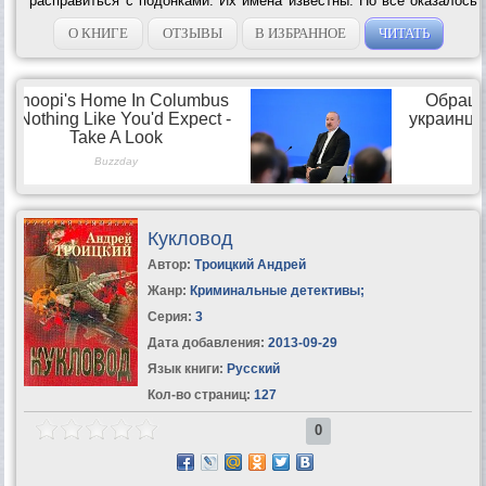
расправиться с подонками. Их имена известны. Но все оказалось
не так просто, как хотелось...
О КНИГЕ
ОТЗЫВЫ
В ИЗБРАННОЕ
ЧИТАТЬ
Кукловод
Автор:
Троицкий Андрей
Жанр:
Криминальные детективы
;
Серия:
3
Дата добавления:
2013-09-29
Язык книги:
Русский
Кол-во страниц:
127
0