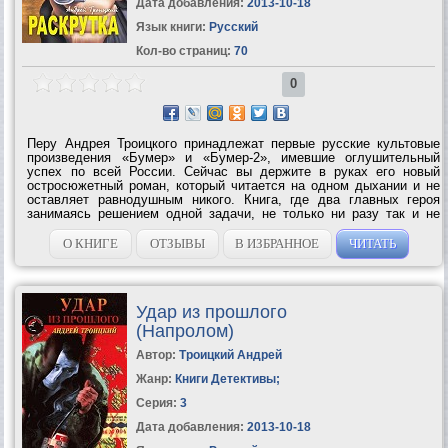
Дата добавления:
2013-10-18
Язык книги:
Русский
Кол-во страниц:
70
0
Перу Андрея Троицкого принадлежат первые русские культовые
произведения «Бумер» и «Бумер-2», имевшие оглушительный
успех по всей России. Сейчас вы держите в руках его новый
остросюжетный роман, который читается на одном дыхании и не
оставляет равнодушным никого. Книга, где два главных героя
занимаясь решением одной задачи, не только ни разу так и не
встретились, но даже не подозревали о существовании друг
друга. Каждая страница –...
О КНИГЕ
ОТЗЫВЫ
В ИЗБРАННОЕ
ЧИТАТЬ
Удар из прошлого
(Напролом)
Автор:
Троицкий Андрей
Жанр:
Книги Детективы
;
Серия:
3
Дата добавления:
2013-10-18