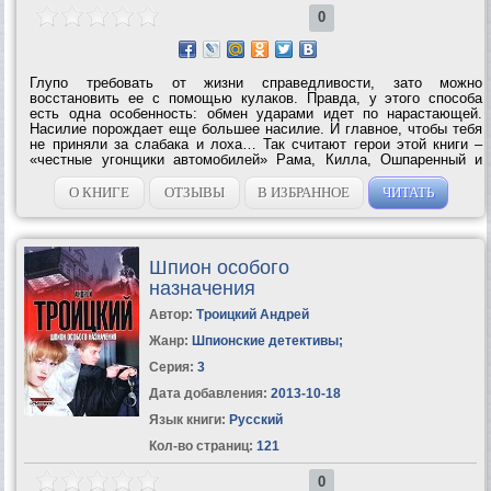
0
Глупо требовать от жизни справедливости, зато можно
восстановить ее с помощью кулаков. Правда, у этого способа
есть одна особенность: обмен ударами идет по нарастающей.
Насилие порождает еще большее насилие. И главное, чтобы тебя
не приняли за слабака и лоха… Так считают герои этой книги –
«честные угонщики автомобилей» Рама, Килла, Ошпаренный и
Кот. Роковое стечение обстоятельств ставит их вне закона, но они
живут не по закону, а по...
О КНИГЕ
ОТЗЫВЫ
В ИЗБРАННОЕ
ЧИТАТЬ
Шпион особого
назначения
Автор:
Троицкий Андрей
Жанр:
Шпионские детективы
;
Серия:
3
Дата добавления:
2013-10-18
Язык книги:
Русский
Кол-во страниц:
121
0