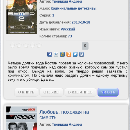
Автор:
Троицкий Андрей
Жанр:
Криминальные детективы
;
Серия:
3
Дата добавления:
2013-10-18
Язык книги:
Русский
Кол-во страниц:
73
0
Четыре долгих года Костян провел за колючей проволокой. У него
было время подумать над своей жизнью, которую сам же пустил
под откос. Выйдя на волю, он твердо решил завязать с
криминалом. Но сначала надо раздать долги – одному мертвому
зеку и его убийце. Два в...
О КНИГЕ
ОТЗЫВЫ
В ИЗБРАННОЕ
ЧИТАТЬ
Любовь, похожая на
смерть
Автор:
Троицкий Андрей