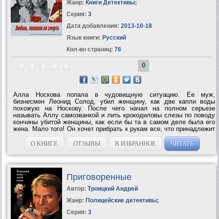
Жанр:
Книги Детективы
;
Серия:
3
Дата добавления:
2013-10-18
Язык книги:
Русский
Кол-во страниц:
76
0
Алла Носкова попала в чудовищную ситуацию. Ее муж,
бизнесмен Леонид Солод, убил женщину, как две капли воды
похожую на Носкову. После чего начал на полном серьезе
называть Аллу самозванкой и лить крокодиловы слезы по поводу
кончины убитой женщины, как если бы та в самом деле была его
жена. Мало того! Он хочет прибрать к рукам все, что принадлежит
Алле. Знакомые Аллы из страха перед Солодом отказываются ее
признавать, а те, кто готов это...
О КНИГЕ
ОТЗЫВЫ
В ИЗБРАННОЕ
ЧИТАТЬ
Приговоренные
Автор:
Троицкий Андрей
Жанр:
Полицейские детективы
;
Серия:
3