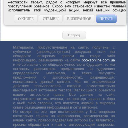
жестокости теракт, рядом с которым меркнут все прошлые
преступления боевиков. Скоро ему становится известен главный
исполнитель этой чудовищной акции, некий бывший офицер
Российской армии, а ныне преступный авторитет по кличке Стерн.
Руководство ФСБ понимает,...
О КНИГЕ
ОТЗЫВЫ
В ИЗБРАННОЕ
ЧИТАТЬ
Вперед
Материалы, присутствующие на сайте, получены с
публичных (широкодоступных) ресурсов. Если вы
обладаете авторским правом на какую либо
информацию, размещенную на сайте
booksonline.com.ua
и не согласны с её общедоступностью в будущем, то мы
согласны рассмотреть предложения по удалению
определенного материала, а также обсудить
предложения о договоренностях, разрешающих
использовать данный контент. Мы не отслеживаем
действия пользователей, которые самостоятельно
выкладывают источники текстов, являющиеся объектом
вашего авторского права. Все данные на сайт,
загружаются автоматически, не проходя заранее отбора
с чьей либо стороны, что является нормой в мировом
опыте размещения информации в сети интернет.
Не смотря на это, при возникновении у Вас вопросов
касательно ссылок на информацию, размещенную на
нашем сайте, правообладателями которой Вы являетесь,
просим обращаться к нам с интересующим запросом.