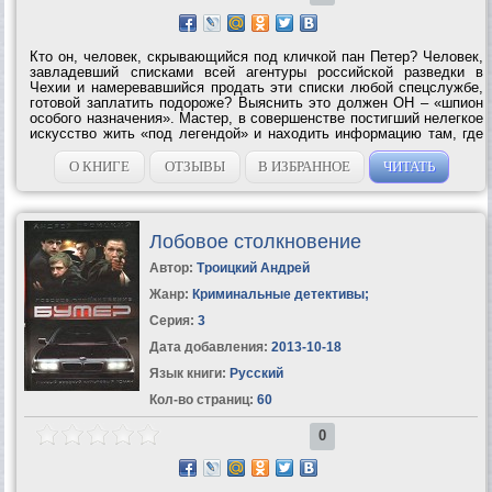
Кто он, человек, скрывающийся под кличкой пан Петер? Человек,
завладевший списками всей агентуры российской разведки в
Чехии и намеревавшийся продать эти списки любой спецслужбе,
готовой заплатить подороже? Выяснить это должен ОН – «шпион
особого назначения». Мастер, в совершенстве постигший нелегкое
искусство жить «под легендой» и находить информацию там, где
найти ее невозможно. Однако расследование, которое начинает
«шпион...
О КНИГЕ
ОТЗЫВЫ
В ИЗБРАННОЕ
ЧИТАТЬ
Лобовое столкновение
Автор:
Троицкий Андрей
Жанр:
Криминальные детективы
;
Серия:
3
Дата добавления:
2013-10-18
Язык книги:
Русский
Кол-во страниц:
60
0