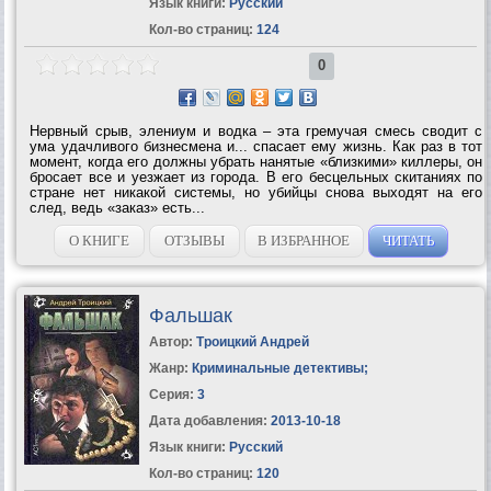
Язык книги:
Русский
Кол-во страниц:
124
0
Нервный срыв, элениум и водка – эта гремучая смесь сводит с
ума удачливого бизнесмена и... спасает ему жизнь. Как раз в тот
момент, когда его должны убрать нанятые «близкими» киллеры, он
бросает все и уезжает из города. В его бесцельных скитаниях по
стране нет никакой системы, но убийцы снова выходят на его
след, ведь «заказ» есть...
О КНИГЕ
ОТЗЫВЫ
В ИЗБРАННОЕ
ЧИТАТЬ
Фальшак
Автор:
Троицкий Андрей
Жанр:
Криминальные детективы
;
Серия:
3
Дата добавления:
2013-10-18
Язык книги:
Русский
Кол-во страниц:
120