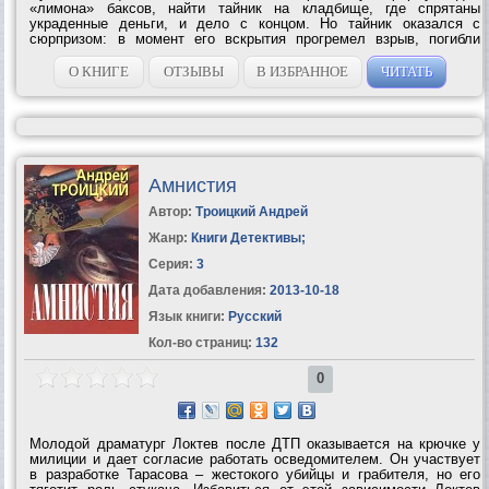
«лимона» баксов, найти тайник на кладбище, где спрятаны
украденные деньги, и дело с концом. Но тайник оказался с
сюрпризом: в момент его вскрытия прогремел взрыв, погибли
люди. А сам Мальгин оказался на крючке у прокуратуры. Чудом
оставшись в живых, он ищет...
О КНИГЕ
ОТЗЫВЫ
В ИЗБРАННОЕ
ЧИТАТЬ
Амнистия
Автор:
Троицкий Андрей
Жанр:
Книги Детективы
;
Серия:
3
Дата добавления:
2013-10-18
Язык книги:
Русский
Кол-во страниц:
132
0
Молодой драматург Локтев после ДТП оказывается на крючке у
милиции и дает согласие работать осведомителем. Он участвует
в разработке Тарасова – жестокого убийцы и грабителя, но его