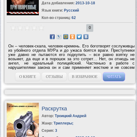
Дата добавления:
2013-10-18
Язык книги:
Русский
Кол-во страниц:
62
0
Он – человек-скала, человек-кремень. Его боготворят сослуживцы
из убойного отдела МУРа и до ужаса боятся враги. Преступники
уже давно не пытаются его подкупить – все равно взятку не
возьмет, да еще и в порошок за это сотрет… Нет, он отнюдь не
ангел, не идеальный полицейский. Частенько в работе с
нарушителями закона он и сам применяет жесткие и не совсем
законные меры. Но при этом он не ищет личной выгоды. В болоте
коррупции и лжи он...
О КНИГЕ
ОТЗЫВЫ
В ИЗБРАННОЕ
ЧИТАТЬ
Раскрутка
Автор:
Троицкий Андрей
Жанр:
Триллеры
;
Серия:
3