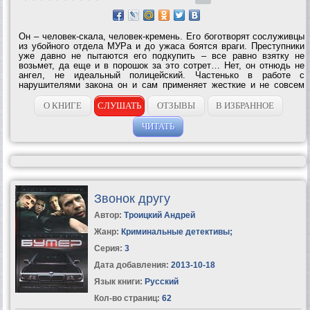
Он – человек-скала, человек-кремень. Его боготворят сослуживцы
из убойного отдела МУРа и до ужаса боятся враги. Преступники
уже давно не пытаются его подкупить – все равно взятку не
возьмет, да еще и в порошок за это сотрет… Нет, он отнюдь не
ангел, не идеальный полицейский. Частенько в работе с
нарушителями закона он и сам применяет жесткие и не совсем
законные меры. Но при этом он не ищет личной выгоды. В болоте
коррупции и лжи он...
О КНИГЕ
СЛУШАТЬ
ОТЗЫВЫ
В ИЗБРАННОЕ
ЧИТАТЬ
Звонок другу
Автор:
Троицкий Андрей
Жанр:
Криминальные детективы
;
Серия:
3
Дата добавления:
2013-10-18
Язык книги:
Русский
Кол-во страниц:
62