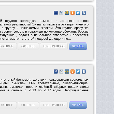
ой студент колледжа, выиграл в лотерею игровое
альной реальности! Он начал играть в эту игру, ничего о
л в группу к незнакомым игрокам. Эта группа сразу же
 уровня Босса, и товарищи по команде сбежали, бросив
откнувшись, падает в небольшое отверстие и спасается
яется застрять в этой пещере! Да еще и не...
О КНИГЕ
ОТЗЫВЫ
В ИЗБРАННОЕ
ЧИТАТЬ
ительный феномен. Ее стихи пользователи социальных
ницами смысла». Они трогательные, ошеломляющие,
изни, смыслах, вере и любви.В сборник вошли стихи
нные в онлайн с 2013 по 2017 годы. Неофициальная
О КНИГЕ
ОТЗЫВЫ
В ИЗБРАННОЕ
ЧИТАТЬ