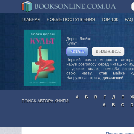
ГЛАВНАЯ
НОВЫЕ ПОСТУПЛЕНИЯ
ТОР-100
FAQ
Дереш Любко
Культ
ЧИТАТЬ
В ИЗБРАННОЕ
»
Перший роман молодого автора
набув розголосу серед читацької ауд
в деяких колах, немовби випра
свою назву, став майже кул
Напружена інтрига, динамічний...
А
Б
В
Г
Д
Е
ПОИСК АВТОРА КНИГИ:
A
B
C
D
Поиск по запр