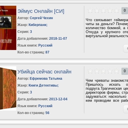
Эймус Онлайн [СИ]
0
Автор:
Сергей Чехин
Что связывает геймера
читы за деньги? Почем
Жанр:
Киберпанк
;
количество бомжей, а 
Серия:
3
Откуда у крупного оте
виртуальной реальности 
Дата добавления:
2018-11-07
Язык книги:
Русский
Кол-во страниц:
87
Убийца сейчас онлайн
0
Автор:
Ефремова Татьяна
Чем чреваты знакомст
Пришлось искать 
Жанр:
Книги Детективы
;
подруга.Трагическая це
Серия:
3
директоров фирмы, стр
задуматься: насколько
Дата добавления:
2013-12-04
кем проводим все раб
Жизнь резко...
Язык книги:
Русский
Кол-во страниц:
56