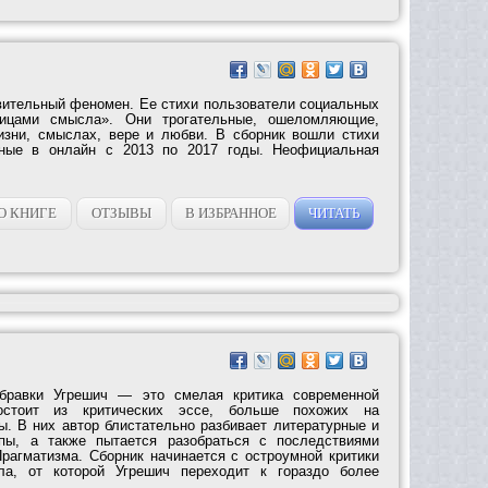
ительный феномен. Ее стихи пользователи социальных
ницами смысла». Они трогательные, ошеломляющие,
изни, смыслах, вере и любви. В сборник вошли стихи
нные в онлайн с 2013 по 2017 годы. Неофициальная
О КНИГЕ
ОТЗЫВЫ
В ИЗБРАННОЕ
ЧИТАТЬ
убравки Угрешич — это смелая критика современной
остоит из критических эссе, больше похожих на
ы. В них автор блистательно разбивает литературные и
пы, а также пытается разобраться с последствиями
рагматизма. Сборник начинается с остроумной критики
ела, от которой Угрешич переходит к гораздо более