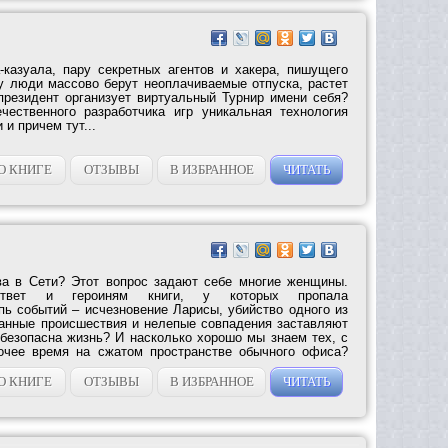
-казуала, пару секретных агентов и хакера, пишущего
у люди массово берут неоплачиваемые отпуска, растет
президент организует виртуальный Турнир имени себя?
чественного разработчика игр уникальная технология
и причем тут...
О КНИГЕ
ОТЗЫВЫ
В ИЗБРАННОЕ
ЧИТАТЬ
ва в Сети? Этот вопрос задают себе многие женщины.
ответ и героиням книги, у которых пропала
пь событий – исчезновение Ларисы, убийство одного из
анные происшествия и нелепые совпадения заставляют
 безопасна жизнь? И насколько хорошо мы знаем тех, с
очее время на сжатом пространстве обычного офиса?
О КНИГЕ
ОТЗЫВЫ
В ИЗБРАННОЕ
ЧИТАТЬ