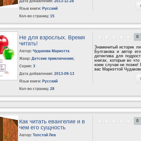
искусство чтения»....
Дата добавления:
2013-11-28
Язык книги:
Русский
Кол-во страниц:
15
Не для взрослых. Время
0
читать!
Знаменитый историк ли
Автор:
Чудакова Мариэтта
Булгакова и автор ег
детектива для подрос
Жанр:
Детские приключения
;
книгах, которые во что
коем случае не позже! 
Серия:
3
вас Мариэттой Чудаковой
Дата добавления:
2013-09-13
Язык книги:
Русский
Кол-во страниц:
28
Как читать евангелие и в
0
чем его сущность
Автор:
Толстой Лев