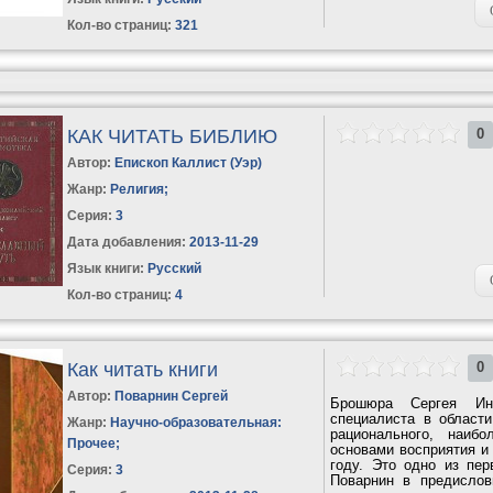
Кол-во страниц:
321
КАК ЧИТАТЬ БИБЛИЮ
0
Автор:
Епископ Каллист (Уэр)
Жанр:
Религия
;
Серия:
3
Дата добавления:
2013-11-29
Язык книги:
Русский
Кол-во страниц:
4
Как читать книги
0
Автор:
Поварнин Сергей
Брошюра Сергея Инн
специалиста в област
Жанр:
Научно-образовательная:
рационального, наибо
Прочее
;
основами восприятия и
году. Это одно из пер
Серия:
3
Пoварнин в предислов