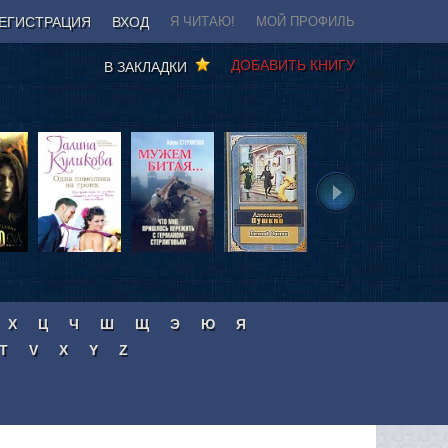
ЕГИСТРАЦИЯ
ВХОД
Я ЧИТАЮ!
МОЙ ПРОФИЛЬ
ДОБАВИТЬ КНИГУ
В ЗАКЛАДКИ
Х
Ц
Ч
Ш
Щ
Э
Ю
Я
T
V
X
Y
Z