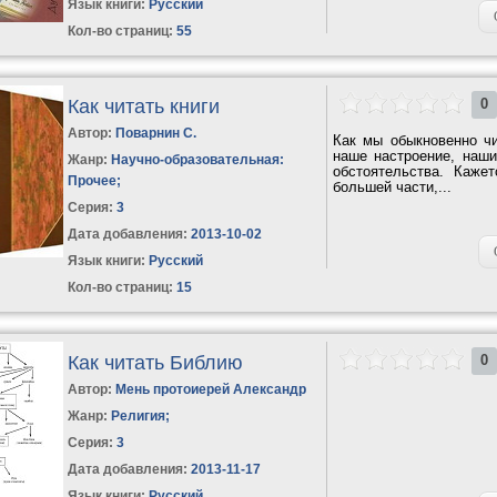
Язык книги:
Русский
Кол-во страниц:
55
Как читать книги
0
Автор:
Поварнин С.
Как мы обыкновенно чит
наше настроение, наши
Жанр:
Научно-образовательная:
обстоятельства. Каже
Прочее
;
большей части,...
Серия:
3
Дата добавления:
2013-10-02
Язык книги:
Русский
Кол-во страниц:
15
Как читать Библию
0
Автор:
Мень протоиерей Александр
Жанр:
Религия
;
Серия:
3
Дата добавления:
2013-11-17
Язык книги:
Русский