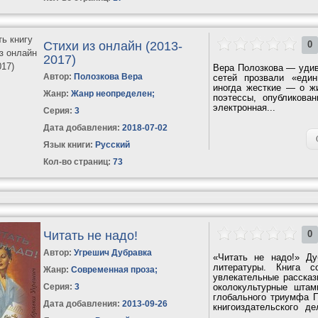
Стихи из онлайн (2013-
0
2017)
Вера Полозкова — удив
Автор:
Полозкова Вера
сетей прозвали «еди
иногда жесткие — о ж
Жанр:
Жанр неопределен
;
поэтессы, опубликова
электронная...
Серия:
3
Дата добавления:
2018-07-02
Язык книги:
Русский
Кол-во страниц:
73
Читать не надо!
0
Автор:
Угрешич Дубравка
«Читать не надо!» Д
литературы. Книга с
Жанр:
Современная проза
;
увлекательные рассказ
Серия:
3
околокультурные штам
глобального триумфа П
Дата добавления:
2013-09-26
книгоиздательского д
серьезным...