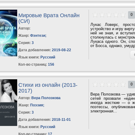
Мировые Врата Онлайн
0
(СИ)
Лукас Ловерс, прост
Автор:
устройство и игру вирту
ней не зная, и вступи
Жанр:
Фэнтези
;
столкнулась с монстром
Лукаса одного. Он, сп
Серия:
3
от Босса, однако, умудр
Дата добавления:
2019-08-22
Язык книги:
Русский
Кол-во страниц:
156
Стихи из онлайн (2013-
0
2017)
Вера Полозкова — удив
Автор:
Вера Полозкова
сетей прозвали «еди
иногда жесткие — о ж
Жанр:
Поэзия
;
поэтессы, опубликова
электронная...
Серия:
3
Дата добавления:
2018-11-01
Язык книги:
Русский
Кол-во страниц:
17