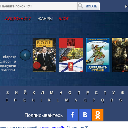
Р
АУДИОКНИГИ
ЖАНРЫ
БЛОГ
 відразу
иторії, а
вдовуючи
ьтовим.
Ж
З
И
Й
К
Л
М
Н
О
П
Р
С
Т
У
Ф
E
F
G
H
I
K
L
M
N
O
P
Q
R
S
Подписывайтесь
осу : аны нетесовой
читать онлайн
(1 стр. из 2)