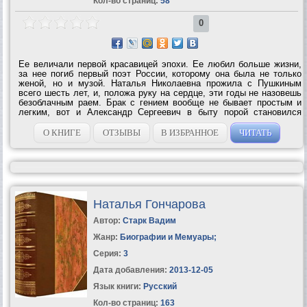
Кол-во страниц:
58
0
Ее величали первой красавицей эпохи. Ее любил больше жизни,
за нее погиб первый поэт России, которому она была не только
женой, но и музой. Наталья Николаевна прожила с Пушкиным
всего шесть лет, и, положа руку на сердце, эти годы не назовешь
безоблачным раем. Брак с гением вообще не бывает простым и
легким, вот и Александр Сергеевич в быту порой становился
невыносим: тут и «африканская» ревность, и тяжелый характер, и
денежные проблемы,...
О КНИГЕ
ОТЗЫВЫ
В ИЗБРАННОЕ
ЧИТАТЬ
Наталья Гончарова
Автор:
Старк Вадим
Жанр:
Биографии и Мемуары
;
Серия:
3
Дата добавления:
2013-12-05
Язык книги:
Русский
Кол-во страниц:
163