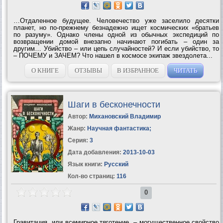
…Отдаленное будущее. Человечество уже заселило десятки
планет, но по-прежнему безнадежно ищет космических «братьев
по разуму». Однако члены одной из обычных экспедиций по
возвращении домой внезапно начинают погибать – один за
другим… Убийство – или цепь случайностей? И если убийство, то
– ПОЧЕМУ и ЗАЧЕМ? Что нашел в космосе экипаж звездолета...
О КНИГЕ
ОТЗЫВЫ
В ИЗБРАННОЕ
ЧИТАТЬ
Шаги в бесконечности
Автор:
Михановский Владимир
Жанр:
Научная фантастика
;
Серия:
3
Дата добавления:
2013-10-03
Язык книги:
Русский
Кол-во страниц:
116
0
Гравитация, или всемирное тяготение, – могущественное свойство