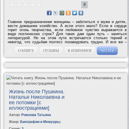
0
Главное предназначение женщины – заботиться о муже и детях,
вести домашнее хозяйство. А если этого мало? Если в сердце
горит огонь творчества, если любовное чувство выражается в
виде поэтических строк? Для таких дам один путь – заняться
литературой. Но на этом пути встречается столько терний и
невзгод, что судьбам поэтесс позавидовать трудно. И все же –
они прекрасны! О том, как жили и творили Зинаида Гиппиус,
Каролина Павлова, Марина...
О КНИГЕ
ОТЗЫВЫ
В ИЗБРАННОЕ
ЧИТАТЬ
Жизнь после Пушкина.
Наталья Николаевна и
ее потомки [с
иллюстрациями]
Автор:
Рожнова Татьяна
Жанр:
Биографии и Мемуары
;
Серия:
3