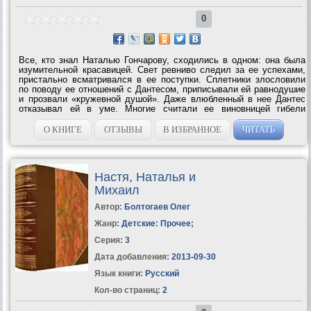
0
Все, кто знал Наталью Гончарову, сходились в одном: она была
изумительной красавицей. Свет ревниво следил за ее успехами,
пристально всматривался в ее поступки. Сплетники злословили
по поводу ее отношений с Дантесом, приписывали ей равнодушие
и прозвали «кружевной душой». Даже влюбленный в нее Дантес
отказывал ей в уме. Многие считали ее виновницей гибели
Пушкина. Сам же он называл Натали не только своей Мадонной,
но также «женкой» и...
О КНИГЕ
ОТЗЫВЫ
В ИЗБРАННОЕ
ЧИТАТЬ
Настя, Наталья и
Михаил
Автор:
Болтогаев Олег
Жанр:
Детские: Прочее
;
Серия:
3
Дата добавления:
2013-09-30
Язык книги:
Русский
Кол-во страниц:
2