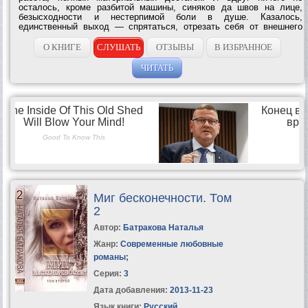
осталось, кроме разбитой машины, синяков да швов на лице,
безысходности и нестерпимой боли в душе. Казалось,
единственный выход — спрятаться, отрезать себя от внешнего
мира. Но Вадиму удается убедить Катю в обратном, вернуть к
счастливой жизни и заставить снова...
О КНИГЕ
СЛУШАТЬ
ОТЗЫВЫ
В ИЗБРАННОЕ
ЧИТАТЬ
Миг бесконечности. Том
2
Автор:
Батракова Наталья
Жанр:
Современные любовные
романы
;
Серия:
3
Дата добавления:
2013-11-23
Язык книги:
Русский