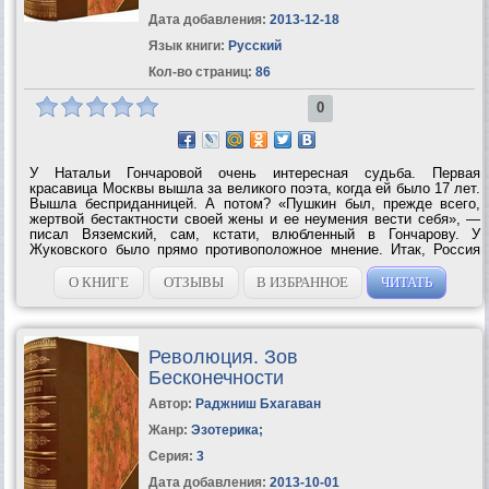
Дата добавления:
2013-12-18
Язык книги:
Русский
Кол-во страниц:
86
0
У Натальи Гончаровой очень интересная судьба. Первая
красавица Москвы вышла за великого поэта, когда ей было 17 лет.
Вышла бесприданницей. А потом? «Пушкин был, прежде всего,
жертвой бестактности своей жены и ее неумения вести себя», —
писал Вяземский, сам, кстати, влюбленный в Гончарову. У
Жуковского было прямо противоположное мнение. Итак, Россия
раскололась: одни обвиняли Гончарову в гибели «солнца русской
поэзии», другие —...
О КНИГЕ
ОТЗЫВЫ
В ИЗБРАННОЕ
ЧИТАТЬ
Революция. Зов
Бесконечности
Автор:
Раджниш Бхагаван
Жанр:
Эзотерика
;
Серия:
3
Дата добавления:
2013-10-01