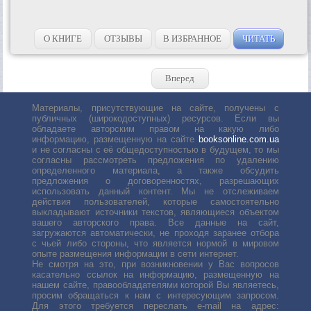
О КНИГЕ
ОТЗЫВЫ
В ИЗБРАННОЕ
ЧИТАТЬ
Вперед
Материалы, присутствующие на сайте, получены с
публичных (широкодоступных) ресурсов. Если вы
обладаете авторским правом на какую либо
информацию, размещенную на сайте
booksonline.com.ua
и не согласны с её общедоступностью в будущем, то мы
согласны рассмотреть предложения по удалению
определенного материала, а также обсудить
предложения о договоренностях, разрешающих
использовать данный контент. Мы не отслеживаем
действия пользователей, которые самостоятельно
выкладывают источники текстов, являющиеся объектом
вашего авторского права. Все данные на сайт,
загружаются автоматически, не проходя заранее отбора
с чьей либо стороны, что является нормой в мировом
опыте размещения информации в сети интернет.
Не смотря на это, при возникновении у Вас вопросов
касательно ссылок на информацию, размещенную на
нашем сайте, правообладателями которой Вы являетесь,
просим обращаться к нам с интересующим запросом.
Для этого требуется переслать е-mail на адрес: