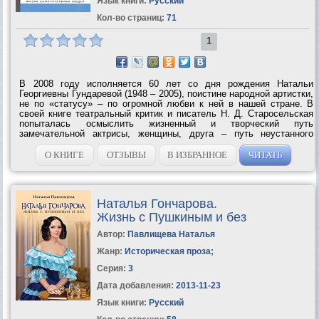
Язык книги:
Русский
Кол-во страниц:
71
1
В 2008 году исполняется 60 лет со дня рождения Натальи
Георгиевны Гундаревой (1948 – 2005), поистине народной артистки,
не по «статусу» – по огромной любви к ней в нашей стране. В
своей книге театральный критик и писатель Н. Д. Старосельская
попыталась осмыслить жизненный и творческий путь
замечательной актрисы, женщины, друга – путь неустанного
поиска, путь напряженного познания собственного духовного...
О КНИГЕ
ОТЗЫВЫ
В ИЗБРАННОЕ
ЧИТАТЬ
Наталья Гончарова.
Жизнь с Пушкиным и без
Автор:
Павлищева Наталья
Жанр:
Историческая проза
;
Серия:
3
Дата добавления:
2013-11-23
Язык книги:
Русский