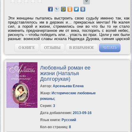
0
Эти женщины пытались выстроить свою судьбу именно так, как
представлялось им в дерзких и… прекрасных мечтах! Не жалея
сил, а порой и жизни, стремились они во что бы то ни стало
изменить предначертанное им от века, поспорить с волей небес,
рискнуть – чтобы победить или… упасть во прах. Цели у них были
разные: воинской славы искала Надежда Дурова, сияния царской
власти Марина Мнишек, сказочной любви Ольга Жеребцова… Что
еще двигало...
О КНИГЕ
ОТЗЫВЫ
В ИЗБРАННОЕ
ЧИТАТЬ
Любовный роман ее
жизни (Наталья
Долгорукая)
Автор:
Арсеньева Елена
Жанр:
Исторические любовные
романы
;
Серия:
3
Дата добавления:
2013-09-16
Язык книги:
Русский
Кол-во страниц:
8