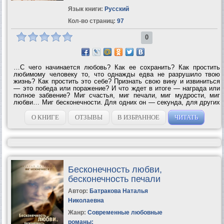
Язык книги:
Русский
Кол-во страниц:
97
0
…С чего начинается любовь? Как ее сохранить? Как простить
любимому человеку то, что однажды едва не разрушило твою
жизнь? Как простить это себе? Признать свою вину и извиниться
— это победа или поражение? И что ждет в итоге — награда или
полное забвение? Миг счастья, миг печали, миг мудрости, миг
любви… Миг бесконечности. Для одних он — секунда, для других
— вся оставшаяся...
О КНИГЕ
ОТЗЫВЫ
В ИЗБРАННОЕ
ЧИТАТЬ
Бесконечность любви,
бесконечность печали
Автор:
Батракова Наталья
Николаевна
Жанр:
Современные любовные
романы
;