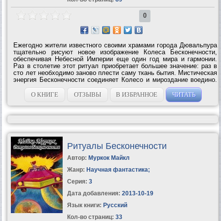
0
Ежегодно жители известного своими храмами города Дювальпура
тщательно рисуют новое изображение Колеса Бесконечности,
обеспечивая Небесной Империи еще один год мира и гармонии.
Раз в столетие этот ритуал приобретает большее значение: раз в
сто лет необходимо заново плести саму ткань бытия. Мистическая
энергия Бесконечности соединяет Колесо и мироздание воедино.
И если священный образ будет поврежден, то Вселенная
пострадает в...
О КНИГЕ
ОТЗЫВЫ
В ИЗБРАННОЕ
ЧИТАТЬ
Ритуалы Бесконечности
Автор:
Муркок Майкл
Жанр:
Научная фантастика
;
Серия:
3
Дата добавления:
2013-10-19
Язык книги:
Русский
Кол-во страниц:
33