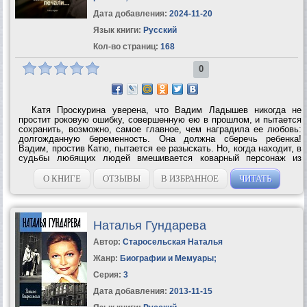
Дата добавления:
2024-11-20
Язык книги:
Русский
Кол-во страниц:
168
0
Катя Проскурина уверена, что Вадим Ладышев никогда не
простит роковую ошибку, совершенную ею в прошлом, и пытается
сохранить, возможно, самое главное, чем наградила ее любовь:
долгожданную беременность. Она должна сберечь ребенка!
Вадим, простив Катю, пытается ее разыскать. Но, когда находит, в
судьбы любящих людей вмешивается коварный персонаж из
прошлого. Миг бесконечности. Для одних он - секунда, для других
- вся оставшаяся...
О КНИГЕ
ОТЗЫВЫ
В ИЗБРАННОЕ
ЧИТАТЬ
Наталья Гундарева
Автор:
Старосельская Наталья
Жанр:
Биографии и Мемуары
;
Серия:
3
Дата добавления:
2013-11-15