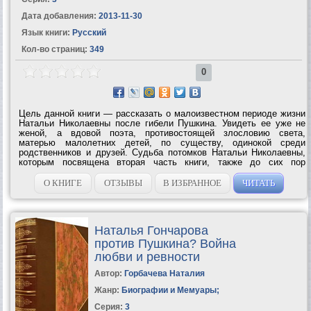
Дата добавления:
2013-11-30
Язык книги:
Русский
Кол-во страниц:
349
0
Цель данной книги — рассказать о малоизвестном периоде жизни
Натальи Николаевны после гибели Пушкина. Увидеть ее уже не
женой, а вдовой поэта, противостоящей злословию света,
матерью малолетних детей, по существу, одинокой среди
родственников и друзей. Судьба потомков Натальи Николаевны,
которым посвящена вторая часть книги, также до сих пор
оставалась белым пятном. Авторы определяют свой жанр как
документально-художественное...
О КНИГЕ
ОТЗЫВЫ
В ИЗБРАННОЕ
ЧИТАТЬ
Наталья Гончарова
против Пушкина? Война
любви и ревности
Автор:
Горбачева Наталия
Жанр:
Биографии и Мемуары
;
Серия:
3