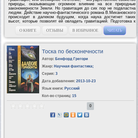
природы, оказывающее огромное влияние на все природные
закономерности Земли. Но гравитация до сих пор не подвластна
людям. Действие научно-фантастического романа В.Михановского
происходит в далеком будущем, когда наука достигнет таких
высот, которые позволят ей овладеть гравитацией. Подготовка к
этой цели и сверхдальняя экспедиция для ее достижения, вот
тема...
О КНИГЕ
ОТЗЫВЫ
В ИЗБРАННОЕ
ЧИТАТЬ
Тоска по бесконечности
Автор:
Бенфорд Грегори
Жанр:
Научная фантастика
;
Серия:
3
Дата добавления:
2013-10-23
Язык книги:
Русский
Кол-во страниц:
15
0