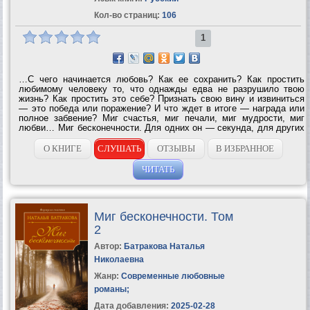
Кол-во страниц:
106
1
…С чего начинается любовь? Как ее сохранить? Как простить
любимому человеку то, что однажды едва не разрушило твою
жизнь? Как простить это себе? Признать свою вину и извиниться
— это победа или поражение? И что ждет в итоге — награда или
полное забвение? Миг счастья, миг печали, миг мудрости, миг
любви… Миг бесконечности. Для одних он — секунда, для других
— вся оставшаяся...
О КНИГЕ
СЛУШАТЬ
ОТЗЫВЫ
В ИЗБРАННОЕ
ЧИТАТЬ
Миг бесконечности. Том
2
Автор:
Батракова Наталья
Николаевна
Жанр:
Современные любовные
романы
;
Дата добавления:
2025-02-28