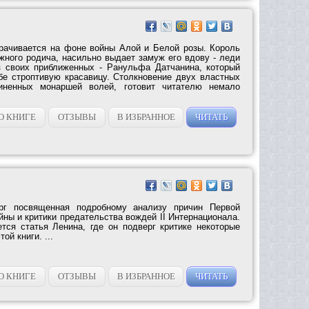
рачивается на фоне войны Алой и Белой розы. Король
жного родича, насильно выдает замуж его вдову - леди
з своих приближенных - Ранульфа Датчанина, который
бе строптивую красавицу. Столкновение двух властных
диненных монаршей волей, готовит читателю немало
О КНИГЕ
ОТЗЫВЫ
В ИЗБРАННОЕ
ЧИТАТЬ
рг посвященная подробному анализу причин Первой
ны и критики предательства вождей II Интернационала.
тся статья Ленина, где он подверг критике некоторые
й книги. ...
О КНИГЕ
ОТЗЫВЫ
В ИЗБРАННОЕ
ЧИТАТЬ