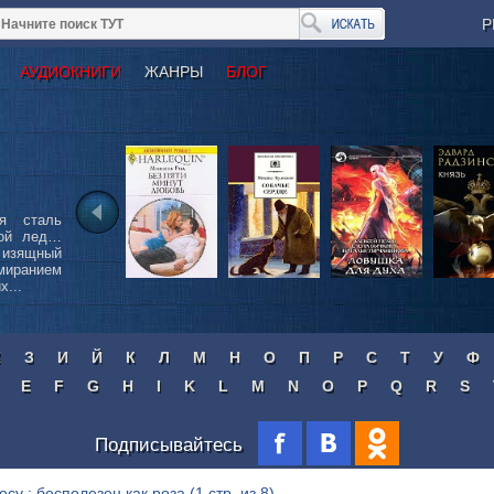
Р
АУДИОКНИГИ
ЖАНРЫ
БЛОГ
я сталь
бой лед…
 изящный
иранием
...
Ж
З
И
Й
К
Л
М
Н
О
П
Р
С
Т
У
Ф
E
F
G
H
I
K
L
M
N
O
P
Q
R
S
Подписывайтесь
осу : бесполезен как роза
(1 стр. из 8)