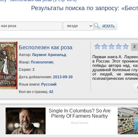
Результаты поиска по запросу: «Бес
Бесполезен как роза
2
Автор:
Лаувенг Арнхильд
Первая книга А. Лаувен
в России. Этот проник
Жанр:
Психология
;
победы автора над, ка
Серия:
3
душевной болезнью глуб
от людей, не имеющи
Дата добавления:
2013-09-30
психиатрических клиник.
Язык книги:
Русский
Кол-во страниц:
42