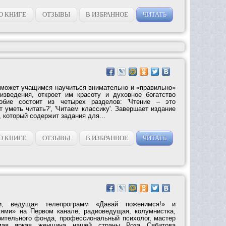
О КНИГЕ
ОТЗЫВЫ
В ИЗБРАННОЕ
ЧИТАТЬ
может учащимся научиться внимательно и «правильно»
изведения, откроет им красоту и духовное богатство
собие состоит из четырех разделов: 'Чтение – это
ит уметь читать?', 'Читаем классику'. Завершает издание
, который содержит задания для...
О КНИГЕ
ОТЗЫВЫ
В ИЗБРАННОЕ
ЧИТАТЬ
и, ведущая телепрограмм «Давай поженимся!» и
лями» на Первом канале, радиоведущая, колумнистка,
рительного фонда, профессиональный психолог, мастер
мая яркая женщина нашей страны Роза Сябитова