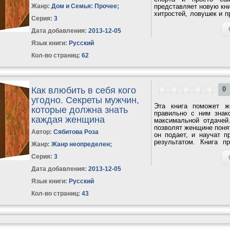
Жанр:
Дом и Семья: Прочее
;
представляет новую кни
хитростей, ловушек и 
Серия:
3
роли – какую...
Дата добавления:
2013-12-05
Язык книги:
Русский
Кол-во страниц:
62
Как влюбить в себя кого
0
угодно. Секреты мужчин,
Эта книга поможет ж
которые должна знать
правильно с ним знак
каждая женщина
максимальной отдачей
позволят женщине поня
Автор:
Сябитова Роза
он подает, и научат 
результатом. Книга 
Жанр:
Жанр неопределен
;
перспективные...
Серия:
3
Дата добавления:
2013-12-05
Язык книги:
Русский
Кол-во страниц:
43