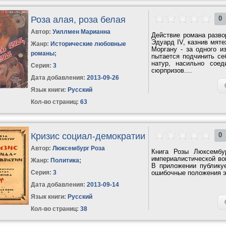
Роза алая, роза белая
0
Автор:
Уиллмен Марианна
Действие романа разво
Эдуард IV, казнив мяте
Жанр:
Исторические любовные
Моргану - за одного и
романы
;
пытается подчинить се
натур, насильно сое
Серия:
3
сюрпризов....
Дата добавления:
2013-09-26
Язык книги:
Русский
Кол-во страниц:
63
Кризис социал-демократии
0
Автор:
Люксембург Роза
Книга Розы Люксембу
империалистической вой
Жанр:
Политика
;
В приложении публикуе
Серия:
3
ошибочные положения это
Дата добавления:
2013-09-14
Язык книги:
Русский
Кол-во страниц:
38