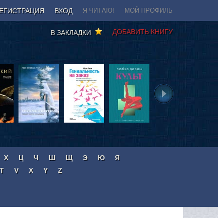
ЕГИСТРАЦИЯ
ВХОД
Я ЧИТАЮ!
МОЙ ПРОФИЛЬ
ДОБАВИТЬ КНИГУ
В ЗАКЛАДКИ
Х
Ц
Ч
Ш
Щ
Э
Ю
Я
T
V
X
Y
Z