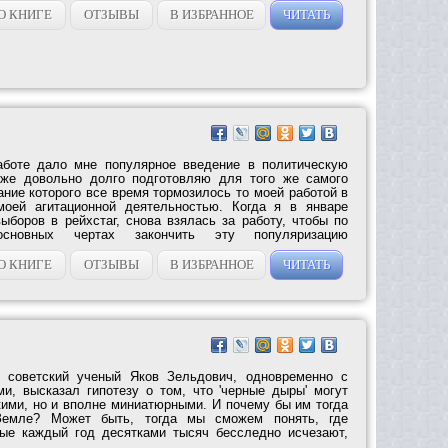
О КНИГЕ
ОТЗЫВЫ
В ИЗБРАННОЕ
ЧИТАТЬ
аботе дало мне популярное введение в политическую
уже довольно долго подготовляю для того же самого
ание которого все время тормозилось то моей работой в
моей агитационной деятельностью. Когда я в январе
ыборов в рейхстаг, снова взялась за работу, чтобы по
новных чертах закончить эту популяризацию
О КНИГЕ
ОТЗЫВЫ
В ИЗБРАННОЕ
ЧИТАТЬ
 советский ученый Яков Зельдович, одновременно с
и, высказал гипотезу о том, что 'черные дыры' могут
кими, но и вполне миниатюрными. И почему бы им тогда
Земле? Может быть, тогда мы сможем понять, где
рые каждый год десятками тысяч бесследно исчезают,