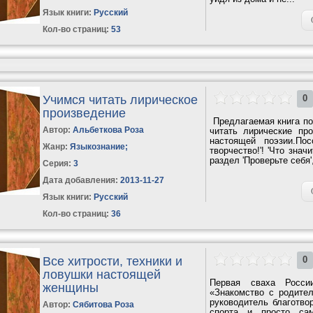
Язык книги:
Русский
Кол-во страниц:
53
Учимся читать лирическое
0
произведение
Предлагаемая книга по
Автор:
Альбеткова Роза
читать лирические про
настоящей поэзии.По
Жанр:
Языкознание
;
творчество!'! 'Что знач
раздел 'Проверьте себя'
Серия:
3
Дата добавления:
2013-11-27
Язык книги:
Русский
Кол-во страниц:
36
Все хитрости, техники и
0
ловушки настоящей
Первая сваха Росси
женщины
«Знакомство с родите
руководитель благотво
Автор:
Сябитова Роза
спорта и просто са