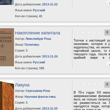
Дата добавления:
2013-11-22
Язык книги:
Русский
Кол-во страниц:
41
Накопление капитала
0
Автор:
Люксембург Роза
Толчок к настоящей р
экономию, которое я 
Жанр:
Политика
;
издательства, но оконч
Серия:
3
партийной школе, то 
текущего года, после в
Дата добавления:
2013-11-24
крайней мере в ос
экономического...
Язык книги:
Русский
Кол-во страниц:
195
Лакуна
0
Автор:
Сергазиева Роза
В 70-х годах ХХ века
американскими физикам
Жанр:
Научная фантастика
;
быть не только гигантс
Серия:
3
не разместиться на 
находятся люди, кото
Дата добавления:
2013-11-25
уйдя из дома и не...