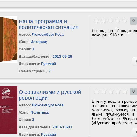
Наша программа и
0
политическая ситуация
Доклад на Учредител
Автор:
Люксембург Роза
декабря 1918 г. в...
Жанр:
История
;
Серия:
3
Дата добавления:
2013-09-29
Язык книги:
Русский
Кол-во страниц:
7
О социализме и русской
0
революции
В книгу вошли произв
Автор:
Люксембург Роза
взгляды на социализ
марксизма, борьбу за
Жанр:
Политика
;
языке публикуется в
Люксембург о Феврал
Серия:
3
(«Русские проблемы», «
Ноябрьской...
Дата добавления:
2013-10-03
Язык книги:
Русский