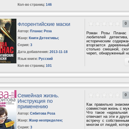
Кол-во страниц:
146
Флорентийские маски
0
Автор:
Планас Роза
Роман Розы Планас 
любителей детектива
Жанр:
Книги Детективы
;
историческим содержа
Серия:
3
вторгается деревянны
столько смешной, ско
Дата добавления:
2013-11-18
череп, обнаруженный н
судьбами людей,...
Язык книги:
Русский
Кол-во страниц:
101
Семейная жизнь.
0
Инструкция по
Как правильно знаком
применению
совместная жизнь с му
Что такое «идеальная
Автор:
Сябитова Роза
отвечает на эти и друг
Жанр:
Жанр неопределен
;
встречу с собственным
многом от людей, которы
Серия:
3