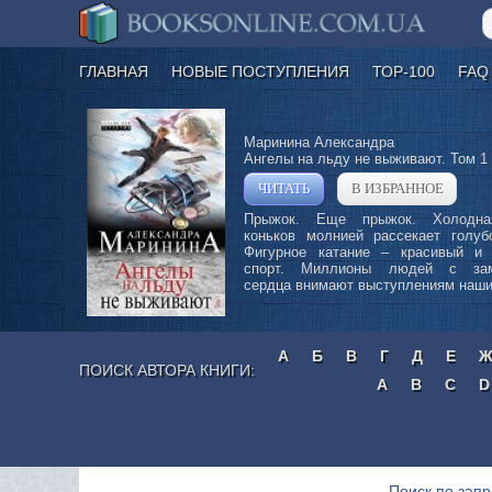
ГЛАВНАЯ
НОВЫЕ ПОСТУПЛЕНИЯ
ТОР-100
FAQ
Маринина Александра
Ангелы на льду не выживают. Том 1
ЧИТАТЬ
В ИЗБРАННОЕ
»
Прыжок. Еще прыжок. Холодна
коньков молнией рассекает голу
Фигурное катание – красивый и
спорт. Миллионы людей с зам
сердца внимают выступлениям наших
А
Б
В
Г
Д
Е
ПОИСК АВТОРА КНИГИ:
A
B
C
D
Поиск по запр