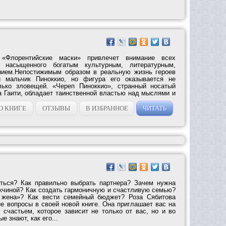
«Флорентийские маски» привлечет внимание всех
, насыщенного богатым культурным, литературным,
нием.Непостижимым образом в реальную жизнь героев
й мальчик Пиноккио, но фигура его оказывается не
лько зловещей. «Череп Пиноккио», странный носатый
а Гаити, обладает таинственной властью над мыслями и
О КНИГЕ
ОТЗЫВЫ
В ИЗБРАННОЕ
ЧИТАТЬ
иться? Как правильно выбрать партнера? Зачем нужна
жчиной? Как создать гармоничную и счастливую семью?
 жена»? Как вести семейный бюджет? Роза Сябитова
ие вопросы в своей новой книге. Она приглашает вас на
 счастьем, которое зависит не только от вас, но и во
е знают, как его...