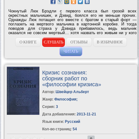
Чокнутый Люк Брэдли с первого класса был грозой всех
окрестных мальчишек, и Дэвид, боялся его не меньше прочих.
Однажды Люк потащил его вместе с братом в старый форт —
поглазеть на мертвого мальчика в картонной коробке. И тогда
поводов для страха у Дэвида прибавилось, ведь мальчик
оказался не совсем мертвый… хотя назвать его живым ни у кого
язык не повернулся...
О КНИГЕ
СЛУШАТЬ
ОТЗЫВЫ
В ИЗБРАННОЕ
ЧИТАТЬ
Кризис сознания:
сборник работ по
«философии кризиса»
Автор:
Швейцер Альберт
Жанр:
Философия
;
Серия:
3
Дата добавления:
2013-11-21
Язык книги:
Русский
Кол-во страниц:
54