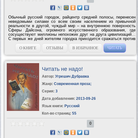
Обычный русский городок, райцентр средней полосы, перенесен
неведомыми силами со всем своим населением из привычной
реальности в другой, чуждый мир – на внутреннюю поверхность
Сферы Дайсона, огромного искусственного образования, где
сосуществуют миллионы непохожих друг на друга цивилизаций…
С первых же дней жителям городка приходится сражаться против
враждебного окружения, чтобы выжить и найти свое место в этом
странном...
О КНИГЕ
ОТЗЫВЫ
В ИЗБРАННОЕ
ЧИТАТЬ
Читать не надо!
Автор:
Угрешич Дубравка
Жанр:
Современная проза
;
Серия:
3
Дата добавления:
2013-09-26
Язык книги:
Русский
Кол-во страниц:
55
0