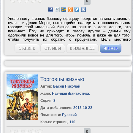
0
Уволенному в запас боевому офицеру придется начинать жизнь с
нуля – и Денис Мороз, пытающийся наладить в провинциальном
городке свой маленький бизнес на взятые в долг деньги, это
понимает. Ему не приходит в голову другое – деньги ему
одолжили вовсе не для того, чтобы помочь, и даже не для того,
чтобы получить их обратно с процентами. Цель местного
«крестного отца» Потапова – разорить Дениса и, угрожая ему
гибелью родных, превратить...
О КНИГЕ
ОТЗЫВЫ
В ИЗБРАННОЕ
ЧИТАТЬ
Торговцы жизнью
Автор:
Басов Николай
Жанр:
Научная фантастика
;
Серия:
3
Дата добавления:
2013-10-22
Язык книги:
Русский
Кол-во страниц:
110
0