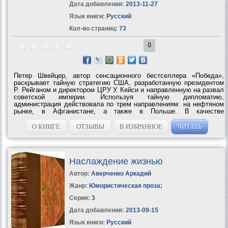
Дата добавления:
2013-11-27
Язык книги:
Русский
Кол-во страниц:
73
0
Петер Швейцер, автор сенсационного бестселлера «Победа»,
раскрывает тайную стратегию США, разработанную президентом
Р. Рейганом и директором ЦРУ У. Кейси и направленную на развал
советской империи. Используя тайную дипломатию,
администрация действовала по трем направлениям: на нефтяном
рынке, в Афганистане, а также в Польше. В качестве
документального материала в книге приведены эксклюзивные
интервью с основными участниками...
О КНИГЕ
ОТЗЫВЫ
В ИЗБРАННОЕ
ЧИТАТЬ
Наслаждение жизнью
Автор:
Аверченко Аркадий
Жанр:
Юмористическая проза
;
Серия:
3
Дата добавления:
2013-09-15
Язык книги:
Русский