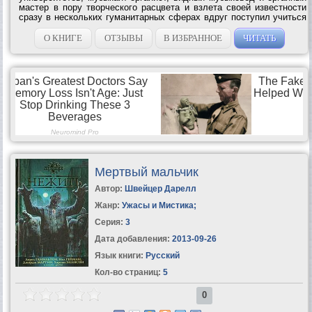
мастер в пору творческого расцвета и взлета своей известности
сразу в нескольких гуманитарных сферах вдруг поступил учиться
на врача, чтобы потом уехать в глухие дебри Центральной
Африки и там...
О КНИГЕ
ОТЗЫВЫ
В ИЗБРАННОЕ
ЧИТАТЬ
Мертвый мальчик
Автор:
Швейцер Дарелл
Жанр:
Ужасы и Мистика
;
Серия:
3
Дата добавления:
2013-09-26
Язык книги:
Русский
Кол-во страниц:
5
0