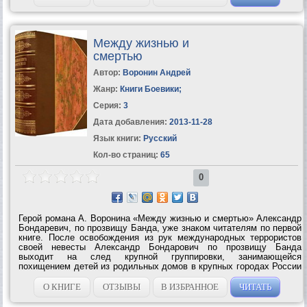
Между жизнью и
смертью
Автор:
Воронин Андрей
Жанр:
Книги Боевики
;
Серия:
3
Дата добавления:
2013-11-28
Язык книги:
Русский
Кол-во страниц:
65
0
Герой романа А. Воронина «Между жизнью и смертью» Александр
Бондаревич, по прозвищу Банда, уже знаком читателям по первой
книге. После освобождения из рук международных террористов
своей невесты Александр Бондарович по прозвищу Банда
выходит на след крупной группировки, занимающейся
похищением детей из родильных домов в крупных городах России
и Украины. При поддержке ФСБ он вступает в борьбу с...
О КНИГЕ
ОТЗЫВЫ
В ИЗБРАННОЕ
ЧИТАТЬ