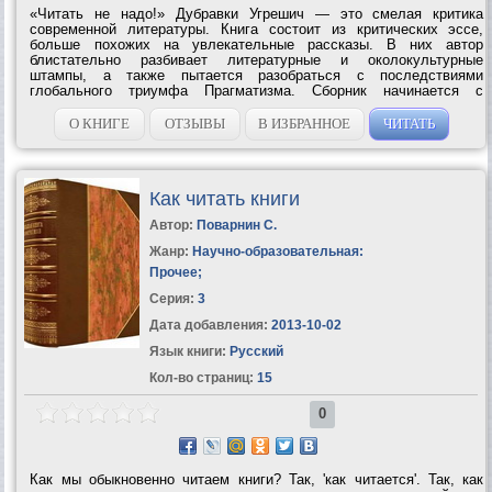
«Читать не надо!» Дубравки Угрешич — это смелая критика
современной литературы. Книга состоит из критических эссе,
больше похожих на увлекательные рассказы. В них автор
блистательно разбивает литературные и околокультурные
штампы, а также пытается разобраться с последствиями
глобального триумфа Прагматизма. Сборник начинается с
остроумной критики книгоиздательского дела, от которой Угрешич
переходит к гораздо более серьезным...
О КНИГЕ
ОТЗЫВЫ
В ИЗБРАННОЕ
ЧИТАТЬ
Как читать книги
Автор:
Поварнин С.
Жанр:
Научно-образовательная:
Прочее
;
Серия:
3
Дата добавления:
2013-10-02
Язык книги:
Русский
Кол-во страниц:
15
0
Как мы обыкновенно читаем книги? Так, 'как читается'. Так, как