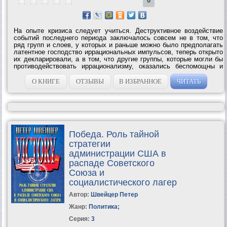
0
На опыте кризиса следует учиться. Деструктивное воздействие
событий последнего периода заключалось совсем не в том, что
ряд групп и слоев, у которых и раньше можно было предполагать
латентное господство иррациональных импульсов, теперь открыто
их декларировали, а в том, что другие группы, которые могли бы
противодействовать иррационализму, оказались беспомощны и
как бы внезапно потеряли веру в формирующую общество власть
разума…...
О КНИГЕ
ОТЗЫВЫ
В ИЗБРАННОЕ
ЧИТАТЬ
Победа. Роль тайной
стратегии
администрации США в
распаде Советского
Союза и
социалистического лагер
Автор:
Швейцер Петер
Жанр:
Политика
;
Серия:
3