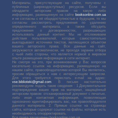
Материалы, присутствующие на сайте, получены с
публичных (широкодоступных) ресурсов. Если вы
обладаете авторским правом на какую либо
информацию, размещенную на сайте
booksonline.com.ua
и не согласны с её общедоступностью в будущем, то мы
согласны рассмотреть предложения по удалению
определенного материала, а также обсудить
предложения о договоренностях, разрешающих
использовать данный контент. Мы не отслеживаем
действия пользователей, которые самостоятельно
выкладывают источники текстов, являющиеся объектом
вашего авторского права. Все данные на сайт,
загружаются автоматически, не проходя заранее отбора
с чьей либо стороны, что является нормой в мировом
опыте размещения информации в сети интернет.
Не смотря на это, при возникновении у Вас вопросов
касательно ссылок на информацию, размещенную на
нашем сайте, правообладателями которой Вы являетесь,
просим обращаться к нам с интересующим запросом.
Для этого требуется переслать е-mail на адрес:
vse.biblioteki@gmail.com
. В письме настоятельно
рекомендуем подать такие сведения : 1.Документальное
подтверждение ваших прав на материал, защищённый
авторским правом: отсканированный документ с печатью,
либо иная контактная информация, позволяющая
однозначно идентифицировать вас, как правообладателя
данного материала. 2. Прямые ссылки на страницы
сайта, которые содержат ссылки на файлы, которые есть
необходимость откорректировать.
Все права защищенны booksonline.com.ua