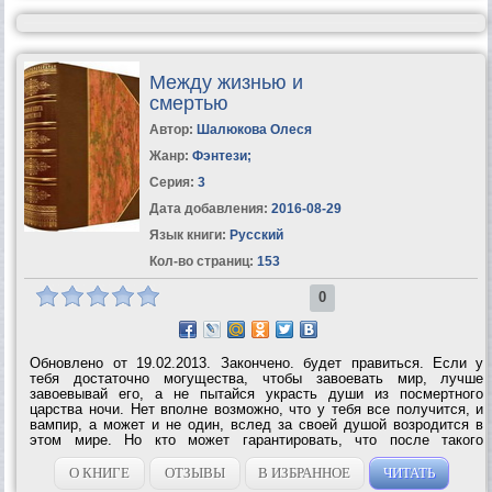
Между жизнью и
смертью
Автор:
Шалюкова Олеся
Жанр:
Фэнтези
;
Серия:
3
Дата добавления:
2016-08-29
Язык книги:
Русский
Кол-во страниц:
153
0
Обновлено от 19.02.2013. Закончено. будет правиться. Если у
тебя достаточно могущества, чтобы завоевать мир, лучше
завоевывай его, а не пытайся украсть души из посмертного
царства ночи. Нет вполне возможно, что у тебя все получится, и
вампир, а может и не один, вслед за своей душой возродится в
этом мире. Но кто может гарантировать, что после такого
воровства сама Ночь не спустится в этот мир посмотреть на
наглеца? В Москве маленькая...
О КНИГЕ
ОТЗЫВЫ
В ИЗБРАННОЕ
ЧИТАТЬ