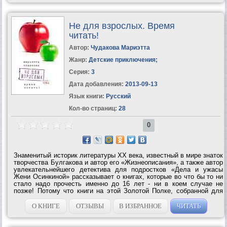
Не для взрослых. Время
читать!
Автор:
Чудакова Мариэтта
Жанр:
Детские приключения
;
Серия:
3
Дата добавления:
2013-09-13
Язык книги:
Русский
Кол-во страниц:
28
0
Знаменитый историк литературы ХХ века, известный в мире знаток
творчества Булгакова и автор его «Жизнеописания», а также автор
увлекательнейшего детектива для подростков «Дела и ужасы
Жени Осинкиной» рассказывает о книгах, которые во что бы то ни
стало надо прочесть именно до 16 лет - ни в коем случае не
позже! Потому что книги на этой Золотой Полке, собранной для
вас Мариэттой Чудаковой, так хитро написаны, что если вы
опоздаете и...
О КНИГЕ
ОТЗЫВЫ
В ИЗБРАННОЕ
ЧИТАТЬ