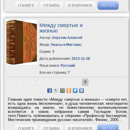
О КНИГЕ
ОТЗЫВЫ
В ИЗБРАННОЕ
ЧИТАТЬ
Между смертью и
жизнью
Автор:
Апухтин Алексей
Жанр:
Ужасы и Мистика
;
Серия:
3
Дата добавления:
2013-11-28
Язык книги:
Русский
Кол-во страниц:
7
0
Главная идея повести «Между смертью и жизнью» – «смерти нет,
есть одна жизнь бесконечная», и душа человеческая, многократно
возвращаясь на землю, по божественному волеизъявлению
вселяется в новое, избранное самим Господом Богом,
тело.Повесть публиковалась в сборнике «Профессор бессмертия.
Мистические произведения русских писателей», Феникс, 2005...
О КНИГЕ
ОТЗЫВЫ
В ИЗБРАННОЕ
ЧИТАТЬ