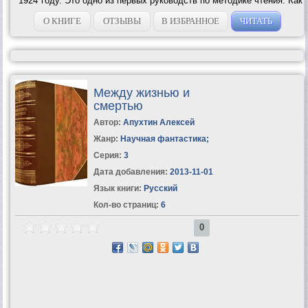
1924 году. Это одно из первых руководств по методике чтения. Как
писал C. И. Пoварнин в предисловии к изданию 1924 года, – это
«краткое введение в искусство чтения»....
О КНИГЕ
ОТЗЫВЫ
В ИЗБРАННОЕ
ЧИТАТЬ
Между жизнью и
смертью
Автор:
Апухтин Алексей
Жанр:
Научная фантастика
;
Серия:
3
Дата добавления:
2013-11-01
Язык книги:
Русский
Кол-во страниц:
6
0