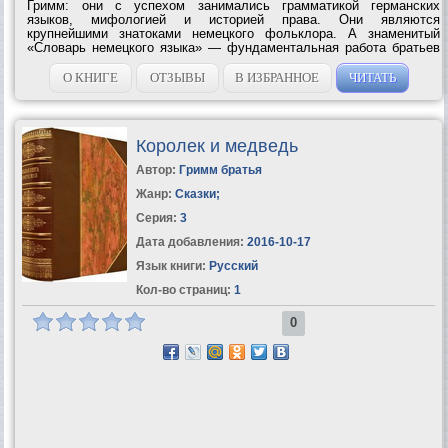
Гримм: они с успехом занимались грамматикой германских
языков, мифологией и историей права. Они являются
крупнейшими знатоками немецкого фольклора. А знаменитый
«Словарь немецкого языка» — фундаментальная работа братьев
Гримм — и поныне не потерял своего...
О КНИГЕ
ОТЗЫВЫ
В ИЗБРАННОЕ
ЧИТАТЬ
Королек и медведь
Автор:
Гримм братья
Жанр:
Сказки
;
Серия:
3
Дата добавления:
2016-10-17
Язык книги:
Русский
Кол-во страниц:
1
0