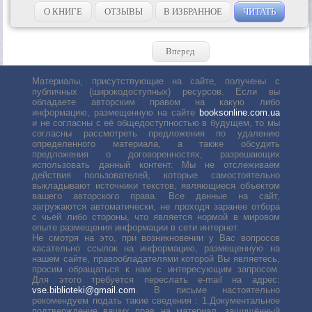
О КНИГЕ
ОТЗЫВЫ
В ИЗБРАННОЕ
ЧИТАТЬ
Вперед
Материалы, присутствующие на сайте, получены с
публичных (широкодоступных) ресурсов. Если вы
обладаете авторским правом на какую либо
информацию, размещенную на сайте
booksonline.com.ua
и не согласны с её общедоступностью в будущем, то мы
согласны рассмотреть предложения по удалению
определенного материала, а также обсудить
предложения о договоренностях, разрешающих
использовать данный контент. Мы не отслеживаем
действия пользователей, которые самостоятельно
выкладывают источники текстов, являющиеся объектом
вашего авторского права. Все данные на сайт,
загружаются автоматически, не проходя заранее отбора
с чьей либо стороны, что является нормой в мировом
опыте размещения информации в сети интернет.
Не смотря на это, при возникновении у Вас вопросов
касательно ссылок на информацию, размещенную на
нашем сайте, правообладателями которой Вы являетесь,
просим обращаться к нам с интересующим запросом.
Для этого требуется переслать е-mail на адрес:
vse.biblioteki@gmail.com
. В письме настоятельно
рекомендуем подать такие сведения : 1.Документальное
подтверждение ваших прав на материал, защищённый