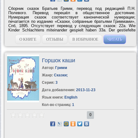
Сборник сказок Братьев Гримм, перевод под редакцией П.Н.
Полевого. Перевод перешёл в общественное достояние.
Нумерация сказок соответствует канонической нумерации;
печатается по изданию «Сказки, собранные братьями Гриммами»,
Спб, 1895. Отсутствует перевод у следующих сказок: 22a. Wie
Kinder Schlachtens miteinander gespielt haben 33a. Der gestiefelte
Kater 62a. Blaubart 71a. Prinzessin Mausehaut 73a. Das Mordschloss
95. Der alte Hildebrand 102a. Die Krahen 117. Das eigensinnige Kind
О КНИГЕ
ОТЗЫВЫ
В ИЗБРАННОЕ
ЧИТАТЬ
119a. Der Faule und der...
Горшок каши
Автор:
Гримм
Жанр:
Сказки
;
Серия:
3
Дата добавления:
2013-11-23
Язык книги:
English
Кол-во страниц:
1
0