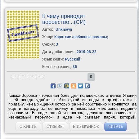
К чему приводит
воровство...(СИ)
Автор:
Unknown
Жанр:
Короткие любовные романы
;
Серия:
3
Дата добавления:
2019-08-22
Язык книги:
Русский
Кол-во страниц:
36
0
Кошка-Воровка - головная боль для полицейских отделов Японии
– ей всегда удаётся выйти сухой из воды с артефактами в
придачу, из-за хищения которых за ней собственно и гоняются, да
ещё и награду за её поимку в несколько миллионов недавно
назначили…В ходе одной из погонь, девушка заворачивает в
незнакомый переулок и едва не сбивает парня, который,
оказывается ещё более таинственным, чем все собранные
артефакты вместе...
О КНИГЕ
ОТЗЫВЫ
В ИЗБРАННОЕ
ЧИТАТЬ