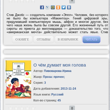
0
Стив Джобс — создатель компании «Эппл». Человек, без которого
не было бы компьютера «Макинтош». Гений цифровой эры,
придумавший компьютерную мышь, айфон и многое другое, без
чего наша жизнь была бы совсем другой. Его жизненный путь от
сироты из приюта до миллиардера — доказательство того, что
«американская мечта» действительно может стать явью. Стив
Джобс — бизнесмен-интеллектуал, мастер нетрадиционных
решений, человек,...
О КНИГЕ
ОТЗЫВЫ
В ИЗБРАННОЕ
ЧИТАТЬ
О чём думает моя голова
Автор:
Пивоварова Ирина
Жанр:
Проза: прочее
;
Серия:
3
Дата добавления:
2013-11-24
Язык книги:
Русский
Кол-во страниц:
45
0