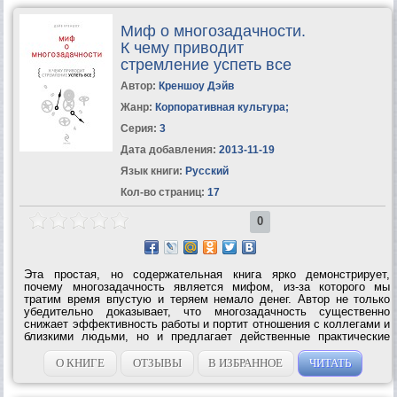
Миф о многозадачности.
К чему приводит
стремление успеть все
Автор:
Креншоу Дэйв
Жанр:
Корпоративная культура
;
Серия:
3
Дата добавления:
2013-11-19
Язык книги:
Русский
Кол-во страниц:
17
0
Эта простая, но содержательная книга ярко демонстрирует,
почему многозадачность является мифом, из-за которого мы
тратим время впустую и теряем немало денег. Автор не только
убедительно доказывает, что многозадачность существенно
снижает эффективность работы и портит отношения с коллегами и
близкими людьми, но и предлагает действенные практические
советы тем, кто хочет научиться сосредотачивать свое внимание
на текущей задаче...
О КНИГЕ
ОТЗЫВЫ
В ИЗБРАННОЕ
ЧИТАТЬ