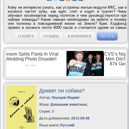
Кому не интересно узнать, как устроены жилые модули МКС, как в
космосе чистят зубы, как едят, спят и ходят в туалет? Чему
обучают космонавтов перед полетом и чем руководствуются при
наборе команды? Какие навыки необходимы на орбите и почему
они полезны в повседневной жизни на Земле? Крис Хэдфилд
провел в космосе почти 4000 часов и считается одним из самых
опытных и популярных астронавтов в мире. Его знания о
космических полетах и умение...
О КНИГЕ
ОТЗЫВЫ
В ИЗБРАННОЕ
ЧИТАТЬ
Думает ли собака?
Автор:
Окунцов Людвиг
Жанр:
Домашние животные
;
Серия:
3
Дата добавления:
2013-09-08
Язык книги:
Русский