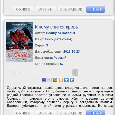
О КНИГЕ
ОТЗЫВЫ
В ИЗБРАННОЕ
ЧИТАТЬ
К чему снится кровь
Автор:
Солнцева Наталья
Жанр:
Книги Детективы
;
Серия:
3
Дата добавления:
2013-10-23
Язык книги:
Русский
Кол-во страниц:
57
0
Одержимый страстью разбогатеть кладоискатель готов на все,
чтобы добиться своего. Но добытое страшной ценой сокровище –
редкой красоты золотое украшение с алым рубином и знаком
Осириса – приводит его к смерти. Убит и ювелир Евгений
Ковалевский, которому принесли серьгу с загадочным камнем.
Валерия убеждена, что ей тоже угрожает опасность. Ее страх
усиливается, когда она обнаруживает рубин у себя в квартире.
Она отчаянно пытается...
О КНИГЕ
ОТЗЫВЫ
В ИЗБРАННОЕ
ЧИТАТЬ