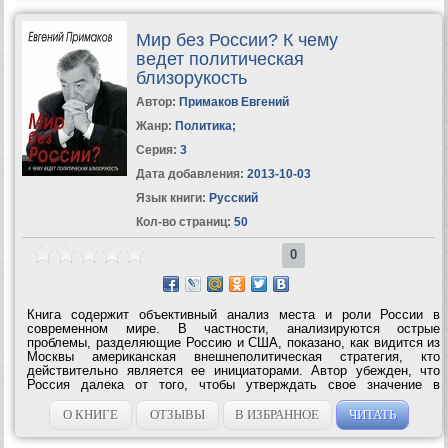
Мир без России? К чему
ведет политическая
близорукость
Автор:
Примаков Евгений
Жанр:
Политика
;
Серия:
3
Дата добавления:
2013-10-03
Язык книги:
Русский
Кол-во страниц:
50
0
Книга содержит объективный анализ места и роли России в
современном мире. В частности, анализируются острые
проблемы, разделяющие Россию и США, показано, как видится из
Москвы американская внешнеполитическая стратегия, кто
действительно является ее инициаторами. Автор убежден, что
Россия далека от того, чтобы утверждать свое значение в
мировых делах через конфронтацию с кем бы то ни было. Однако
лишь политической близорукостью...
О КНИГЕ
ОТЗЫВЫ
В ИЗБРАННОЕ
ЧИТАТЬ