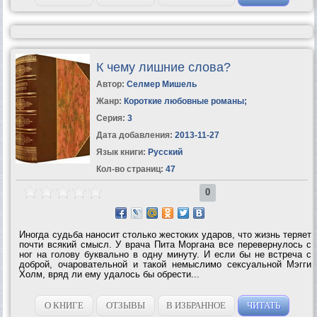
К чему лишние слова?
Автор:
Селмер Мишель
Жанр:
Короткие любовные романы
;
Серия:
3
Дата добавления:
2013-11-27
Язык книги:
Русский
Кол-во страниц:
47
0
Иногда судьба наносит столько жестоких ударов, что жизнь теряет
почти всякий смысл. У врача Пита Моргана все перевернулось с
ног на голову буквально в одну минуту. И если бы не встреча с
доброй, очаровательной и такой немыслимо сексуальной Мэгги
Холм, вряд ли ему удалось бы обрести...
О КНИГЕ
ОТЗЫВЫ
В ИЗБРАННОЕ
ЧИТАТЬ