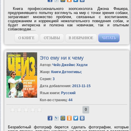
Книга профессионального зоопсихолога Джона Фишера,
предпринявшего попытку взглянуть на мир с точки зрения собаки,
затрагивает множество проблем, связанных с воспитанием,
содержанием и коррекцией нежелательного поведения собак, и
будет интересна и полезна как новичкам, так и опытным
собаководам....
О КНИГЕ
ОТЗЫВЫ
В ИЗБРАННОЕ
ЧИТАТЬ
Это ему ни к чему
Автор:
Чейз Джеймс Хедли
Жанр:
Книги Детективы
;
Серия:
3
Дата добавления:
2013-11-15
Язык книги:
Русский
Кол-во страниц:
44
0
Безработный фотограф берется сделать фотографии, которые