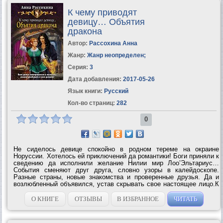
К чему приводят
девицу… Объятия
дракона
Автор:
Рассохина Анна
Жанр:
Жанр неопределен
;
Серия:
3
Дата добавления:
2017-05-26
Язык книги:
Русский
Кол-во страниц:
282
0
Не сиделось девице спокойно в родном тереме на окраине
Норуссии. Хотелось ей приключений да романтики! Боги приняли к
сведению да исполнили желание Нилии мир Лоо’Эльтариус…
События сменяют друг друга, словно узоры в калейдоскопе.
Разные страны, новые знакомства и проверенные друзья. Да и
возлюбленный объявился, устав скрывать свое настоящее лицо.К
чему приведут неискушенную девицу объятия дракона? Вознесут
до небес или бросят в...
О КНИГЕ
ОТЗЫВЫ
В ИЗБРАННОЕ
ЧИТАТЬ