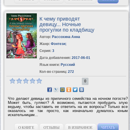
К чему приводят
девицу... Ночные
прогулки по кладбищу
Автор:
Рассохина Анна
Жанр:
Фэнтези
;
Серия:
3
Дата добавления:
2017-06-01
Язык книги:
Русский
Кол-во страниц:
272
0
Что делают девицы из приличного семейства на ночном погосте?
Может быть, гуляют? А возможно, пытаются пробудить злую
ведьму, чтобы заставить ее ответить на их вопросы? Только все
оказалось не так просто, как изначально думалось юным
искательницам...
О КНИГЕ
ОТЗЫВЫ
В ИЗБРАННОЕ
ЧИТАТЬ