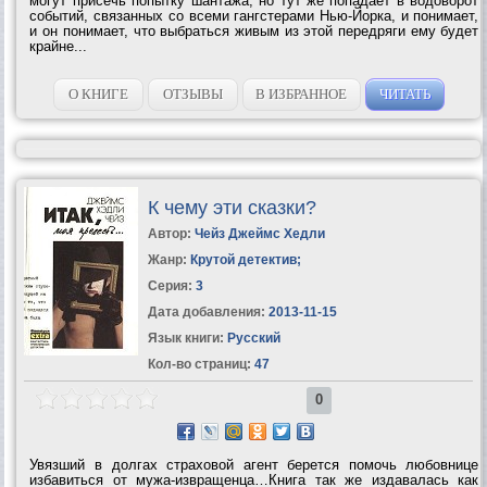
могут присечь попытку шантажа, но тут же попадает в водоворот
событий, связанных со всеми гангстерами Нью-Йорка, и понимает,
и он понимает, что выбраться живым из этой передряги ему будет
крайне...
О КНИГЕ
ОТЗЫВЫ
В ИЗБРАННОЕ
ЧИТАТЬ
К чему эти сказки?
Автор:
Чейз Джеймс Хедли
Жанр:
Крутой детектив
;
Серия:
3
Дата добавления:
2013-11-15
Язык книги:
Русский
Кол-во страниц:
47
0
Увязший в долгах страховой агент берется помочь любовнице
избавиться от мужа-извращенца…Книга так же издавалась как