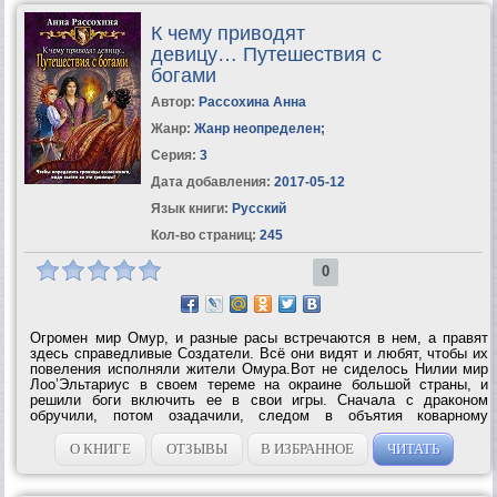
К чему приводят
девицу… Путешествия с
богами
Автор:
Рассохина Анна
Жанр:
Жанр неопределен
;
Серия:
3
Дата добавления:
2017-05-12
Язык книги:
Русский
Кол-во страниц:
245
0
Огромен мир Омур, и разные расы встречаются в нем, а правят
здесь справедливые Создатели. Всё они видят и любят, чтобы их
повеления исполняли жители Омура.Вот не сиделось Нилии мир
Лоо’Эльтариус в своем тереме на окраине большой страны, и
решили боги включить ее в свои игры. Сначала с драконом
обручили, потом озадачили, следом в объятия коварному
соблазнителю отдали. А теперь и вовсе по разным мирам
путешествовать отправили, чтобы...
О КНИГЕ
ОТЗЫВЫ
В ИЗБРАННОЕ
ЧИТАТЬ