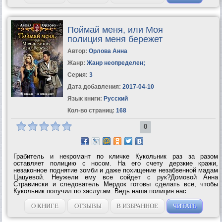
Поймай меня, или Моя
полиция меня бережет
Автор:
Орлова Анна
Жанр:
Жанр неопределен
;
Серия:
3
Дата добавления:
2017-04-10
Язык книги:
Русский
Кол-во страниц:
168
0
Грабитель и некромант по кличке Кукольник раз за разом
оставляет полицию с носом. На его счету дерзкие кражи,
незаконное поднятие зомби и даже похищение незабвенной мадам
Цацуевой. Неужели ему все сойдет с рук?Домовой Анна
Стравински и следователь Мердок готовы сделать все, чтобы
Кукольник получил по заслугам. Ведь наша полиция нас...
О КНИГЕ
ОТЗЫВЫ
В ИЗБРАННОЕ
ЧИТАТЬ