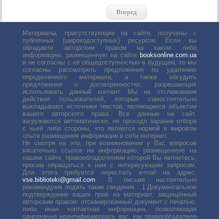
Вперед
Материалы, присутствующие на сайте, получены с
публичных (широкодоступных) ресурсов. Если вы
обладаете авторским правом на какую либо
информацию, размещенную на сайте
booksonline.com.ua
и не согласны с её общедоступностью в будущем, то мы
согласны рассмотреть предложения по удалению
определенного материала, а также обсудить
предложения о договоренностях, разрешающих
использовать данный контент. Мы не отслеживаем
действия пользователей, которые самостоятельно
выкладывают источники текстов, являющиеся объектом
вашего авторского права. Все данные на сайт,
загружаются автоматически, не проходя заранее отбора
с чьей либо стороны, что является нормой в мировом
опыте размещения информации в сети интернет.
Не смотря на это, при возникновении у Вас вопросов
касательно ссылок на информацию, размещенную на
нашем сайте, правообладателями которой Вы являетесь,
просим обращаться к нам с интересующим запросом.
Для этого требуется переслать е-mail на адрес:
vse.biblioteki@gmail.com
. В письме настоятельно
рекомендуем подать такие сведения : 1.Документальное
подтверждение ваших прав на материал, защищённый
авторским правом: отсканированный документ с печатью,
либо иная контактная информация, позволяющая
однозначно идентифицировать вас, как правообладателя