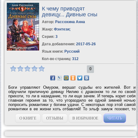
К чему приводят
девицу... Дивные сны
Автор:
Рассохина Анна
Жанр:
Фэнтези
;
Серия:
3
Дата добавления:
2017-05-26
Язык книги:
Русский
Кол-во страниц:
312
0
Боги управляют Омуром, вершат судьбы его жителей. Вот и
обручили приличную девицу Нилию с драконом то ли по своей
прихоти, то ли в назидание, то ли еще зачем. И теперь корит себя
главная героиня за то, что угораздило ее одной зимней ночью
попросить романтики у богини удачи. С некоторых пор этой самой
романтики в ее жизни хоть отбавляй! То эльф замуж позовет, то
демон в любви признается, то дракон во сне явится, то некромант
на свой...
О КНИГЕ
ОТЗЫВЫ
В ИЗБРАННОЕ
ЧИТАТЬ