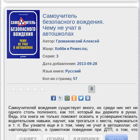
Самоучитель
безопасного вождения.
Чему не учат в
автошколах
Автор:
Громаковский Алексей
Жанр:
Хобби и Ремесла
;
Серия:
3
Дата добавления:
2013-09-28
Язык книги:
Русский
Кол-во страниц:
57
0
Самоучителей вождения существует много, но среди них нет ни
одного столь полезного, как тот, который вы держите в руках.
Ведь эта книга не только поможет освоить и усовершенствовать
водительские навыки, научит, как трогаться с места, парковаться
и т. п. Вы узнаете еще и о том, чему не учат в автошколах: об
«автоподставах», о грамотном поведении при ДТП, о том, что
делать, если вашу машину утянул эвакуатор, о способах
вождения неисправного...
О КНИГЕ
ОТЗЫВЫ
В ИЗБРАННОЕ
ЧИТАТЬ