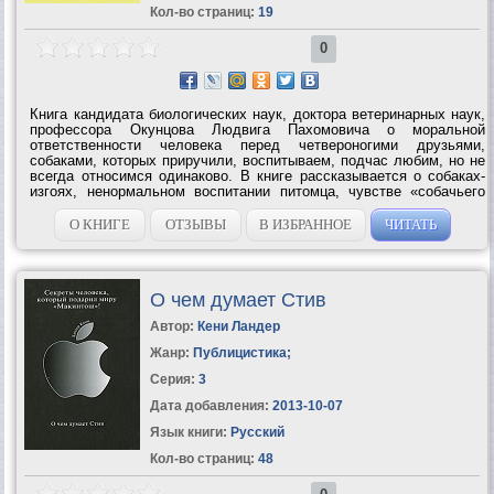
Кол-во страниц:
19
0
Книга кандидата биологических наук, доктора ветеринарных наук,
профессора Окунцова Людвига Пахомовича о моральной
ответственности человека перед четвероногими друзьями,
собаками, которых приручили, воспитываем, подчас любим, но не
всегда относимся одинаково. В книге рассказывается о собаках-
изгоях, ненормальном воспитании питомца, чувстве «собачьего
достоинства», об этологии и психике, возможностях и путях
общения собак друг...
О КНИГЕ
ОТЗЫВЫ
В ИЗБРАННОЕ
ЧИТАТЬ
О чем думает Стив
Автор:
Кени Ландер
Жанр:
Публицистика
;
Серия:
3
Дата добавления:
2013-10-07
Язык книги:
Русский
Кол-во страниц:
48