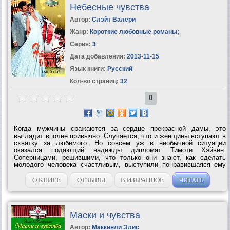
Небесные чувства
Автор:
Слэйт Валери
Жанр:
Короткие любовные романы
;
Серия:
3
Дата добавления:
2013-11-15
Язык книги:
Русский
Кол-во страниц:
32
0
Когда мужчины сражаются за сердце прекрасной дамы, это
выглядит вполне привычно. Случается, что и женщины вступают в
схватку за любимого. Но совсем уж в необычной ситуации
оказался подающий надежды дипломат Тимоти Хэйвен.
Соперницами, решившими, что только они знают, как сделать
молодого человека счастливым, выступили понравившаяся ему
девушка… и его собственная мать. Вряд ли когда-либо Тимоти
предполагал, на каком поприще ему...
О КНИГЕ
ОТЗЫВЫ
В ИЗБРАННОЕ
ЧИТАТЬ
Маски и чувства
Автор:
Маккинли Элис