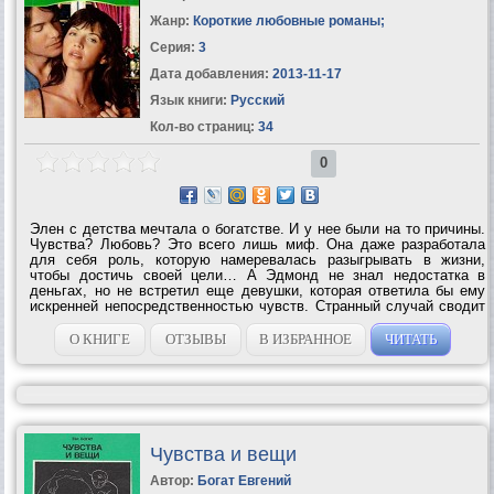
Жанр:
Короткие любовные романы
;
Серия:
3
Дата добавления:
2013-11-17
Язык книги:
Русский
Кол-во страниц:
34
0
Элен с детства мечтала о богатстве. И у нее были на то причины.
Чувства? Любовь? Это всего лишь миф. Она даже разработала
для себя роль, которую намеревалась разыгрывать в жизни,
чтобы достичь своей цели… А Эдмонд не знал недостатка в
деньгах, но не встретил еще девушки, которая ответила бы ему
искренней непосредственностью чувств. Странный случай сводит
два одиноких сердца, и что-то происходит – неужели любовь?!
Однако Элен, уже лишь...
О КНИГЕ
ОТЗЫВЫ
В ИЗБРАННОЕ
ЧИТАТЬ
Чувства и вещи
Автор:
Богат Евгений