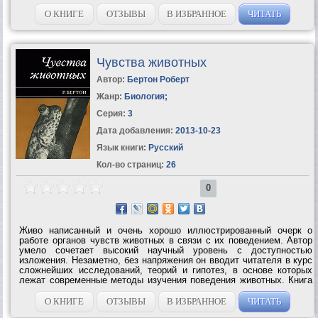
О КНИГЕ
ОТЗЫВЫ
В ИЗБРАННОЕ
ЧИТАТЬ
Чувства животных
Автор:
Бертон Роберт
Жанр:
Биология
;
Серия:
3
Дата добавления:
2013-10-23
Язык книги:
Русский
Кол-во страниц:
26
0
Живо написанный и очень хорошо иллюстрированный очерк о
работе органов чувств животных в связи с их поведением. Автор
умело сочетает высокий научный уровень с доступностью
изложения. Незаметно, без напряжения он вводит читателя в курс
сложнейших исследований, теорий и гипотез, в основе которых
лежат современные методы изучения поведения животных. Книга
предназначена для широких кругов читателей-неспециалистов,
для...
О КНИГЕ
ОТЗЫВЫ
В ИЗБРАННОЕ
ЧИТАТЬ