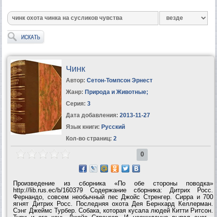
Чинк
Автор:
Сетон-Томпсон Эрнест
Жанр:
Природа и Животные
;
Серия:
3
Дата добавления:
2013-11-27
Язык книги:
Русский
Кол-во страниц:
2
0
Произведение из сборника «По обе стороны поводка»
http://lib.rus.ec/b/160379 Содержание сборника: Дитрих Росс.
Фернандо, совсем необычный пес Джойс Стренгер. Сирра и 700
ягнят Дитрих Росс. Последняя охота Дея Бернхард Келлерман.
Сэнг Джеймс Турбер. Собака, которая кусала людей Китти Ритсон.