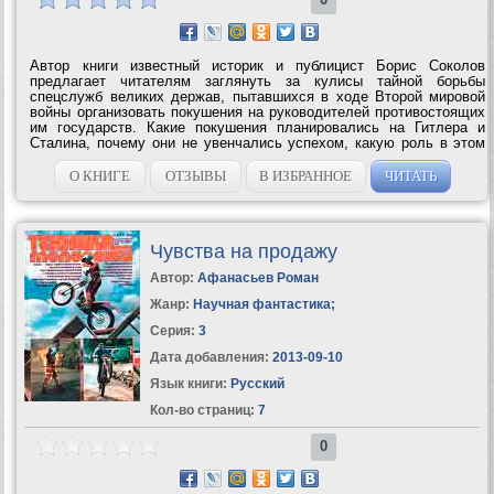
Автор книги известный историк и публицист Борис Соколов
предлагает читателям заглянуть за кулисы тайной борьбы
спецслужб великих держав, пытавшихся в ходе Второй мировой
войны организовать покушения на руководителей противостоящих
им государств. Какие покушения планировались на Гитлера и
Сталина, почему они не увенчались успехом, какую роль в этом
сыграли разведслужбы Германии и СССР? На эти и другие
вопросы отвечает в своей...
О КНИГЕ
ОТЗЫВЫ
В ИЗБРАННОЕ
ЧИТАТЬ
Чувства на продажу
Автор:
Афанасьев Роман
Жанр:
Научная фантастика
;
Серия:
3
Дата добавления:
2013-09-10
Язык книги:
Русский
Кол-во страниц:
7
0