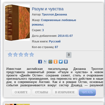
Разум и чувства
Автор:
Троллоп Джоанна
Жанр:
Современные любовные
романы
;
Серия:
3
Дата добавления:
2014-01-07
Язык книги:
Русский
Кол-во страниц:
87
0
Известная английская писательница Джоанна Троллоп
представила знаменитый роман «Разум и чувства» в новом
проекте «Джейн Остин»: сохранив сюжет, стиль и очарование
оригинального произведения, она перенесла его действие в наши
дни, в современную Англию. Как и в романе Остин, основные
события разворачиваются вокруг сестер Дэшвуд — разумной
Элинор и страстной Марианны. Сможет ли Элинор сохранить
стойкость, узнав, что любимый...
О КНИГЕ
ОТЗЫВЫ
В ИЗБРАННОЕ
ЧИТАТЬ