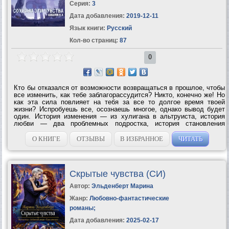
Серия:
3
Дата добавления:
2019-12-11
Язык книги:
Русский
Кол-во страниц:
87
0
Кто бы отказался от возможности возвращаться в прошлое, чтобы
все изменить, как тебе заблагорассудится? Никто, конечно же! Но
как эта сила повлияет на тебя за все то долгое время твоей
жизни? Испробуешь все, осознаешь многое, однако вывод будет
один. История изменения — из хулигана в альтруиста, история
любви — два проблемных подростка, история становления
человеком путем осмысления других людей. Что из этого...
О КНИГЕ
ОТЗЫВЫ
В ИЗБРАННОЕ
ЧИТАТЬ
Скрытые чувства (СИ)
Автор:
Эльденберт Марина
Жанр:
Любовно-фантастические
романы
;
Дата добавления:
2025-02-17