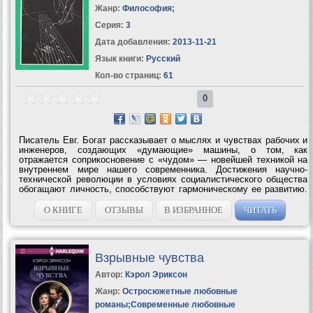
Жанр:
Философия
;
Серия:
3
Дата добавления:
2013-11-21
Язык книги:
Русский
Кол-во страниц:
61
0
Писатель Евг. Богат рассказывает о мыслях и чувствах рабочих и
инженеров, создающих «думающие» машины, о том, как
отражается соприкосновение с «чудом» — новейшей техникой на
внутреннем мире нашего современника. Достижения научно-
технической революции в условиях социалистического общества
обогащают личность, способствуют гармоническому ее развитию.
Книга «Чувства и вещи» воюет с мещанско-потребительским
отношением к жизни,...
О КНИГЕ
ОТЗЫВЫ
В ИЗБРАННОЕ
ЧИТАТЬ
Взрывные чувства
Автор:
Кэрол Эриксон
Жанр:
Остросюжетные любовные
романы
;
Современные любовные