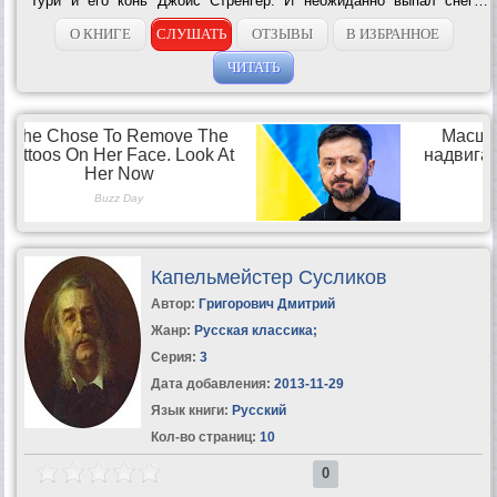
Тури и его конь Джойс Стренгер. И неожиданно выпал снег…
Зигфрид Штайцнер. Терри Бруно Травен. Душа собаки Гарри Блэк.
Последняя пурга...
О КНИГЕ
СЛУШАТЬ
ОТЗЫВЫ
В ИЗБРАННОЕ
ЧИТАТЬ
Капельмейстер Сусликов
Автор:
Григорович Дмитрий
Жанр:
Русская классика
;
Серия:
3
Дата добавления:
2013-11-29
Язык книги:
Русский
Кол-во страниц:
10
0