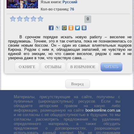
Язык книги:
Русский
Кол-во страниц:
76
0
В срочном порядке искать новую работу – веселее не
придумаешь. Точнее, это я так считала, пока не познакомилась со
своим новым боссом. Он – один из самых влиятельных ящеров
Кирона. Рядом с ним я, обладающая эмпатией, не чувствую ни
единой его эмоции, но что самое веселое, рядом с ним я не
уверена даже в том, что чувствую сама....
О КНИГЕ
ОТЗЫВЫ
В ИЗБРАННОЕ
ЧИТАТЬ
Вперед
Материалы, присутствующие на сайте, получены с
публичных (широкодоступных) ресурсов. Если вы
обладаете авторским правом на какую либо
информацию, размещенную на сайте
booksonline.com.ua
и не согласны с её общедоступностью в будущем, то мы
согласны рассмотреть предложения по удалению
определенного материала, а также обсудить
предложения о договоренностях, разрешающих
использовать данный контент. Мы не отслеживаем