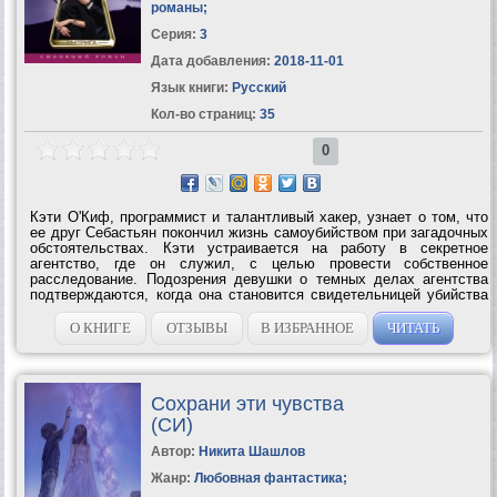
романы
;
Серия:
3
Дата добавления:
2018-11-01
Язык книги:
Русский
Кол-во страниц:
35
0
Кэти О'Киф, программист и талантливый хакер, узнает о том, что
ее друг Себастьян покончил жизнь самоубийством при загадочных
обстоятельствах. Кэти устраивается на работу в секретное
агентство, где он служил, с целью провести собственное
расследование. Подозрения девушки о темных делах агентства
подтверждаются, когда она становится свидетельницей убийства
одного из сотрудников. Ситуация еще более осложняется тем, что
Кэти...
О КНИГЕ
ОТЗЫВЫ
В ИЗБРАННОЕ
ЧИТАТЬ
Сохрани эти чувства
(СИ)
Автор:
Никита Шашлов
Жанр:
Любовная фантастика
;