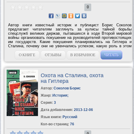
0
Автор книги известный историк и публицист Борис Соколов
предлагает читателям заглянуть за кулисы тайной борьбы
спецслужб великих держав, пытавшихся в ходе Второй мировой
войны организовать покушение на руководителей противостоящих
им государств. Какие покушения планировались на Гитлера и
Сталина, почему они не увенчались успехом, какую роль в этом
сыграли разведслужбы Германии и СССР? На эти и другие
вопросы отвечает в своей...
О КНИГЕ
ОТЗЫВЫ
В ИЗБРАННОЕ
ЧИТАТЬ
Охота на Сталина, охота
на Гитлера
Автор:
Соколов Борис
Жанр:
История
;
Серия:
3
Дата добавления:
2013-12-06
Язык книги:
Русский
Кол-во страниц:
76
0