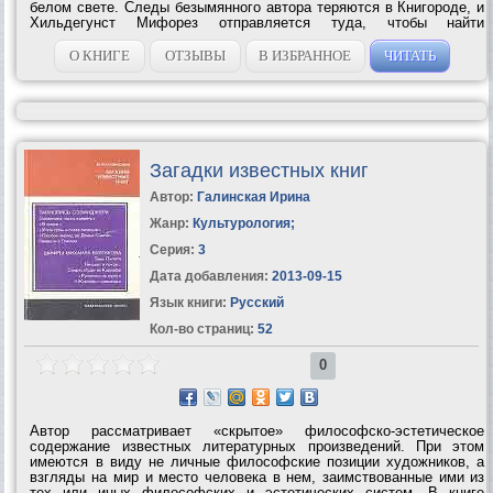
белом свете. Следы безымянного автора теряются в Книгороде, и
Хильдегунст Мифорез отправляется туда, чтобы найти
таинственного гения и стать его учеником. Он не верит в
стариковские байки про Орм — энергию звезд,...
О КНИГЕ
ОТЗЫВЫ
В ИЗБРАННОЕ
ЧИТАТЬ
Загадки известных книг
Автор:
Галинская Ирина
Жанр:
Культурология
;
Серия:
3
Дата добавления:
2013-09-15
Язык книги:
Русский
Кол-во страниц:
52
0
Автор рассматривает «скрытое» философско-эстетическое
содержание известных литературных произведений. При этом
имеются в виду не личные философские позиции художников, а
взгляды на мир и место человека в нем, заимствованные ими из
тех или иных философских и эстетических систем. В книге