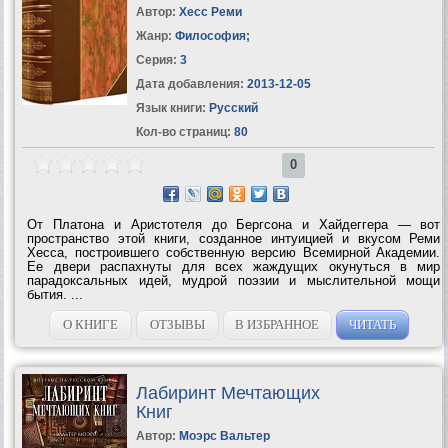
Автор:
Хесс Реми
Жанр:
Философия
;
Серия:
3
Дата добавления:
2013-12-05
Язык книги:
Русский
Кол-во страниц:
80
0
От Платона и Аристотеля до Бергсона и Хайдеггера — вот
пространство этой книги, созданное интуицией и вкусом Реми
Хесса, построившего собственную версию Всемирной Академии.
Ее двери распахнуты для всех жаждущих окунуться в мир
парадоксальных идей, мудрой поэзии и мыслительной мощи
бытия. ...
О КНИГЕ
ОТЗЫВЫ
В ИЗБРАННОЕ
ЧИТАТЬ
Лабиринт Мечтающих
Книг
Автор:
Моэрс Вальтер