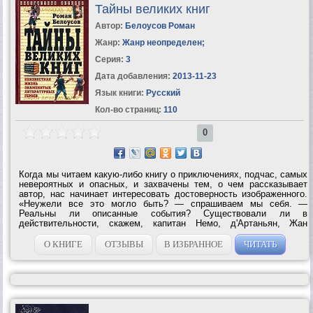
Тайны великих книг
Автор:
Белоусов Роман
Жанр:
Жанр неопределен
;
Серия:
3
Дата добавления:
2013-11-23
Язык книги:
Русский
Кол-во страниц:
110
0
Когда мы читаем какую-либо книгу о приключениях, подчас, самых
невероятных и опасных, и захвачены тем, о чем рассказывает
автор, нас начинает интересовать достоверность изображенного.
«Неужели все это могло быть? — спрашиваем мы себя. —
Реальны ли описанные события? Существовали ли в
действительности, скажем, капитан Немо, д'Артаньян, Жан
Вальжан, Мюнхгаузен, Тартарен?..» Ответ на эти вопросы и даст
книга, которую вы держите в руках....
О КНИГЕ
ОТЗЫВЫ
В ИЗБРАННОЕ
ЧИТАТЬ