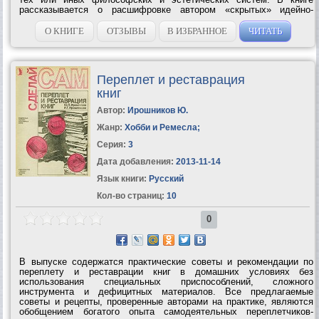
рассказывается о расшифровке автором «скрытых» идейно-
эстетических основ, «темных мест» романа «Мастер и Маргарита»
М. Булгакова, повестей о...
О КНИГЕ
ОТЗЫВЫ
В ИЗБРАННОЕ
ЧИТАТЬ
Переплет и реставрация
книг
Автор:
Ирошников Ю.
Жанр:
Хобби и Ремесла
;
Серия:
3
Дата добавления:
2013-11-14
Язык книги:
Русский
Кол-во страниц:
10
0
В выпуске содержатся практические советы и рекомендации по
переплету и реставрации книг в домашних условиях без
использования специальных приспособлений, сложного
инструмента и дефицитных материалов. Все предлагаемые
советы и рецепты, проверенные авторами на практике, являются
обобщением богатого опыта самодеятельных переплетчиков-