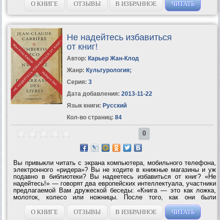
смертью он произносит...
О КНИГЕ
ОТЗЫВЫ
В ИЗБРАННОЕ
ЧИТАТЬ
Не надейтесь избавиться
от книг!
Автор:
Карьер Жан-Клод
Жанр:
Культурология
;
Серия:
3
Дата добавления:
2013-11-22
Язык книги:
Русский
Кол-во страниц:
84
0
Вы привыкли читать с экрана компьютера, мобильного телефона,
электронного «ридера»? Вы не ходите в книжные магазины и уж
подавно в библиотеки? Вы надеетесь избавиться от книг? «Не
надейтесь!» — говорят два европейских интеллектуала, участники
предлагаемой Вам дружеской беседы: «Книга — это как ложка,
молоток, колесо или ножницы. После того, как они были
изобретены, ничего лучшего уже не придумаешь». Умберто Эко —
знаменитый...
О КНИГЕ
ОТЗЫВЫ
В ИЗБРАННОЕ
ЧИТАТЬ