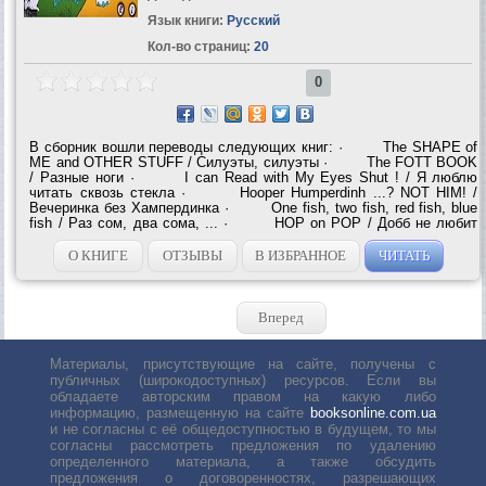
Язык книги:
Русский
Кол-во страниц:
20
0
В сборник вошли переводы следующих книг: · The SHAPE of
ME and OTHER STUFF / Силуэты, силуэты · The FOTT BOOK
/ Разные ноги · I can Read with My Eyes Shut ! / Я люблю
читать сквозь стекла · Hooper Humperdinh ...? NOT HIM! /
Вечеринка без Хампердинка · One fish, two fish, red fish, blue
fish / Раз сом, два сома, ... · HOP on POP / Добб не любит
хоп-хоп-хоп · Mr. Brown can MOO! Can you? / Мистер Браун -
чудак · There's a WOCKET in my POCKET! / Кто живет в моем
О КНИГЕ
ОТЗЫВЫ
В ИЗБРАННОЕ
ЧИТАТЬ
кармане? ...
Вперед
Материалы, присутствующие на сайте, получены с
публичных (широкодоступных) ресурсов. Если вы
обладаете авторским правом на какую либо
информацию, размещенную на сайте
booksonline.com.ua
и не согласны с её общедоступностью в будущем, то мы
согласны рассмотреть предложения по удалению
определенного материала, а также обсудить
предложения о договоренностях, разрешающих