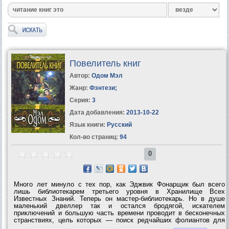
Повелитель книг
Автор:
Одом Мэл
Жанр:
Фэнтези
;
Серия:
3
Дата добавления:
2013-10-22
Язык книги:
Русский
Кол-во страниц:
94
0
Много лет минуло с тех пор, как Эджвик Фонарщик был всего
лишь библиотекарем третьего уровня в Хранилище Всех
Известных Знаний. Теперь он мастер-библиотекарь. Но в душе
маленький двеллер так и остался бродягой, искателем
приключений и большую часть времени проводит в бесконечных
странствиях, цель которых — поиск редчайших фолиантов для
Великой Библиотеки, тех, что уцелели после набегов жестокого