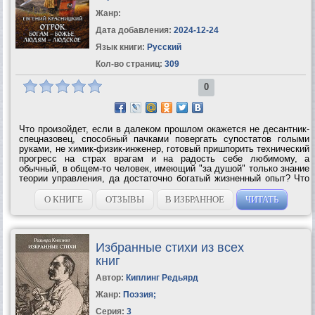
Жанр:
Дата добавления:
2024-12-24
Язык книги:
Русский
Кол-во страниц:
309
0
Что произойдет, если в далеком прошлом окажется не десантник-
спецназовец, способный пачками повергать супостатов голыми
руками, не химик-физик-инженер, готовый пришпорить технический
прогресс на страх врагам и на радость себе любимому, а
обычный, в общем-то человек, имеющий "зa душой" только знание
теории управления, да достаточно богатый жизненный опыт? Что
будет, если он окажется в теле не князя, не богатыря, а подростка
из...
О КНИГЕ
ОТЗЫВЫ
В ИЗБРАННОЕ
ЧИТАТЬ
Избранные стихи из всех
книг
Автор:
Киплинг Редьярд
Жанр:
Поэзия
;
Серия:
3