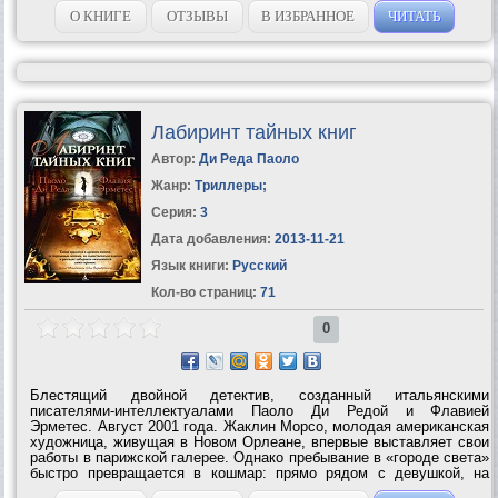
О КНИГЕ
ОТЗЫВЫ
В ИЗБРАННОЕ
ЧИТАТЬ
Лабиринт тайных книг
Автор:
Ди Реда Паоло
Жанр:
Триллеры
;
Серия:
3
Дата добавления:
2013-11-21
Язык книги:
Русский
Кол-во страниц:
71
0
Блестящий двойной детектив, созданный итальянскими
писателями-интеллектуалами Паоло Ди Редой и Флавией
Эрметес. Август 2001 года. Жаклин Морсо, молодая американская
художница, живущая в Новом Орлеане, впервые выставляет свои
работы в парижской галерее. Однако пребывание в «городе света»
быстро превращается в кошмар: прямо рядом с девушкой, на
площади перед собором Нотр-Дам, гибнет неизвестный. Перед