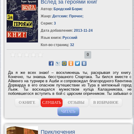
Вслед за героями книг
Автор:
Бродский Борис
Жанр:
Детские: Прочее
;
Серия:
3
Дата добавления:
2013-11-24
Язык книги:
Русский
Кол-во страниц:
32
0
Да я же всех знаю! – воскликнешь ты, раскрывая эту книгу.
Конечно, ты знаешь бесстрашного Спартака. Ты бился вместе с
Айвенго на турнире в Ашби и сопровождал благородного Квентина
Дорварда в его опасном путешествии из Тура в мятежный город
Льеж. Ты восхищался мужеством купца Калашникова, не
побоявшегося вступить в бой с царским опричником. Ты забывал о
времени, следя за необыкновенными приключениями отважных
мушкетёров. . . Итак, все...
О КНИГЕ
СЛУШАТЬ
ОТЗЫВЫ
В ИЗБРАННОЕ
ЧИТАТЬ
Приключения