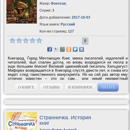
Жанр:
Фэнтези
;
Серия:
3
Дата добавления:
2017-10-03
Язык книги:
Русский
Кол-во страниц:
127
0
Книгород, Город Мечтающих Книг, мекка писателей, издателей и
читателей, был спален дотла, но вновь возродился из пепла в
еще большем блеске! Великий цамонийский писатель Хильдегуст
Мифорез возвращается в Книгород спустя двести лет, и снова его
ведет след таинственного манускрипта. Но на сей раз автор ему
отлично известен – это он сам… или некий неизвестный
подражатель? Впервые на русском...
О КНИГЕ
ОТЗЫВЫ
В ИЗБРАННОЕ
ЧИТАТЬ
Странничка. История
книг
Автор:
Кудин Андрей