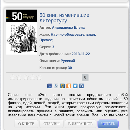
50 книг, изменившие
литературу
Автор:
Андрианова Елена
Жанр:
Научно-образовательная:
Прочее
;
Серия:
3
Дата добавления:
2013-11-22
Язык книги:
Русский
Кол-во страниц:
30
0
Серия книг «Это важно знать» представляет собой
иллюстрированные издания по ключевым областям знаний – 50
фактов, идей, вещей, людей, которые коренным образом повлияли
на ход истории. Эти книги дают прекрасную возможность
ликвидировать пробелы в знаниях, освежить или оценить уже
известные вам факты с новой точки зрения. Все, что вы хотели
знать, но боялись спросить! В этой книге – 50 захватывающих
рассказов о самых известных...
О КНИГЕ
ОТЗЫВЫ
В ИЗБРАННОЕ
ЧИТАТЬ