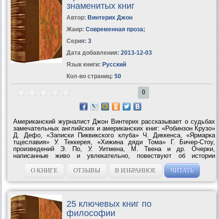
знаменитых книг
Автор:
Винтерих Джон
Жанр:
Современная проза
;
Серия:
3
Дата добавления:
2013-12-03
Язык книги:
Русский
Кол-во страниц:
50
0
Американский журналист Джон Винтерих рассказывает о судьбах
замечательных английских и американских книг: «Робинзон Крузо»
Д. Дефо, «Записки Пиквикского клуба» Ч. Диккенса, «Ярмарка
тщеславия» У. Теккерея, «Хижина дяди Тома» Г. Бичер-Стоу,
произведений Э. По, У. Уитмена, М. Твена и др. Очерки,
написанные живо и увлекательно, повествуют об истории
создания произведения, распространения, восприятия его
современниками. В послесловии...
О КНИГЕ
ОТЗЫВЫ
В ИЗБРАННОЕ
ЧИТАТЬ
25 ключевых книг по
философии