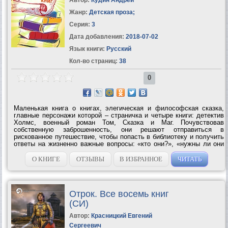
Жанр:
Детская проза
;
Серия:
3
Дата добавления:
2018-07-02
Язык книги:
Русский
Кол-во страниц:
38
0
Маленькая книга о книгах, элегическая и философская сказка,
главные персонажи которой – страничка и четыре книги: детектив
Холмс, военный роман Том, Сказка и Маг. Почувствовав
собственную заброшенность, они решают отправиться в
рискованное путешествие, чтобы попасть в библиотеку и получить
ответы на жизненно важные вопросы: «кто они?», «нужны ли они
этому миру?». Внешняя реальность для книг окутана туманом
неизвестности – всё...
О КНИГЕ
ОТЗЫВЫ
В ИЗБРАННОЕ
ЧИТАТЬ
Отрок. Все восемь книг
(СИ)
Автор:
Красницкий Евгений
Сергеевич