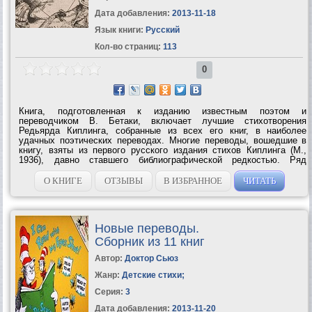
Дата добавления:
2013-11-18
Язык книги:
Русский
Кол-во страниц:
113
0
Книга, подготовленная к изданию известным поэтом и
переводчиком В. Бетаки, включает лучшие стихотворения
Редьярда Киплинга, собранные из всех его книг, в наиболее
удачных поэтических переводах. Многие переводы, вошедшие в
книгу, взяты из первого русского издания стихов Киплинга (М.,
1936), давно ставшего библиографической редкостью. Ряд
переводов Г. Бена и В. Бетаки публикуются по парижской книжке
1986 г., также ставшей...
О КНИГЕ
ОТЗЫВЫ
В ИЗБРАННОЕ
ЧИТАТЬ
Новые переводы.
Сборник из 11 книг
Автор:
Доктор Сьюз
Жанр:
Детские стихи
;
Серия:
3
Дата добавления:
2013-11-20