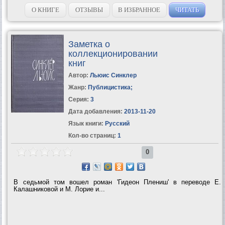
любителей. Рекомендуется как для использования в кружках
юных переплетчиков, так и для...
О КНИГЕ
ОТЗЫВЫ
В ИЗБРАННОЕ
ЧИТАТЬ
Заметка о
коллекционировании
книг
Автор:
Льюис Синклер
Жанр:
Публицистика
;
Серия:
3
Дата добавления:
2013-11-20
Язык книги:
Русский
Кол-во страниц:
1
0
В седьмой том вошел роман 'Гидеон Плениш' в переводе Е.
Калашниковой и М. Лорие и...