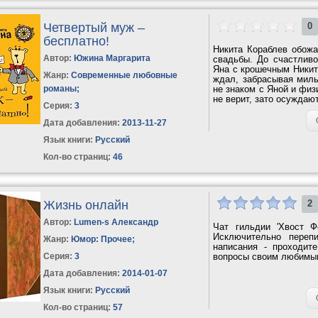
Четвертый муж –
0
бесплатно!
Никита Кораблев обожа
Автор:
Южина Маргарита
свадьбы. До счастливо
Яна с крошечным Никит
Жанр:
Современные любовные
ждал, забрасывая милы
романы
;
не знаком с Яной и физ
не верит, зато осуждают
Серия:
3
Дата добавления:
2013-11-27
Язык книги:
Русский
Кол-во страниц:
46
Жизнь онлайн
2
Автор:
Lumen-s Александр
Чат гильдии 'Хвост Ф
Исключительно переп
Жанр:
Юмор: Прочее
;
написания - проходит
Серия:
3
вопросы своим любимым
Дата добавления:
2014-01-07
Язык книги:
Русский
Кол-во страниц:
57