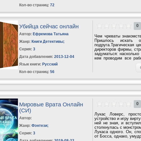
Кол-во страниц:
72
Убийца сейчас онлайн
0
Автор:
Ефремова Татьяна
Чем чреваты знакомст
Пришлось искать 
Жанр:
Книги Детективы
;
подруга.Трагическая це
Серия:
3
директоров фирмы, стр
задуматься: насколько
Дата добавления:
2013-12-04
кем проводим все раб
Жизнь резко...
Язык книги:
Русский
Кол-во страниц:
56
Мировые Врата Онлайн
0
(СИ)
Лукас Ловерс, прост
Автор:
устройство и игру вирту
ней не зная, и вступи
Жанр:
Фэнтези
;
столкнулась с монстром
Лукаса одного. Он, сп
Серия:
3
от Босса, однако, умудр
Дата добавления:
2019-08-22