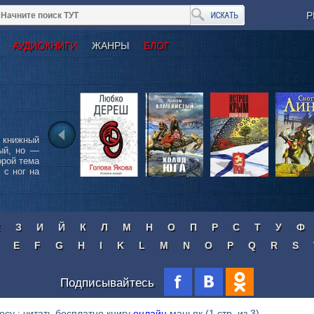
Р
АУДИОКНИГИ
ЖАНРЫ
БЛОГ
 книжный
ый, но —
орой тема
 с ног на
Ж
З
И
Й
К
Л
М
Н
О
П
Р
С
Т
У
Ф
E
F
G
H
I
K
L
M
N
O
P
Q
R
S
Подписывайтесь
осу : читать бесплатно книгу
онлайн
маньяк
(1 стр. из 3)