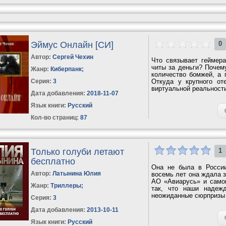
Эймус Онлайн [СИ]
0
Автор:
Сергей Чехин
Что связывает геймера
читы за деньги? Почем
Жанр:
Киберпанк
;
количество бомжей, а 
Серия:
3
Откуда у крупного оте
виртуальной реальности 
Дата добавления:
2018-11-07
Язык книги:
Русский
Кол-во страниц:
87
Только голуби летают
1
бесплатно
Она не была в России
Автор:
Латынина Юлия
восемь лет она ждала з
АО «Авиарусь» и самог
Жанр:
Триллеры
;
так, что наши надеж
неожиданные сюрпризы 
Серия:
3
Дата добавления:
2013-10-11
Язык книги:
Русский