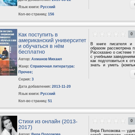
Язык книги:
Русский
Кол-во страниц:
156
Как поступить в
0
американский университет
В книге писателя и 
и обучаться в нём
образом рассмотрена 
бесплатно
Рассказано о системе т
с учебными заведениям
Автор:
Ахманов Михаил
как подготовиться к от
знать и уметь (компь
Жанр:
Справочная литература:
счетами и...
Прочее
;
Серия:
3
Дата добавления:
2013-11-20
Язык книги:
Русский
Кол-во страниц:
51
Стихи из онлайн (2013-
0
2017)
Вера Полозкова — удив
Автор:
Вера Полозкова
сетей прозвали «еди