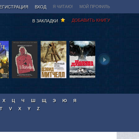
ЕГИСТРАЦИЯ
ВХОД
Я ЧИТАЮ!
МОЙ ПРОФИЛЬ
ДОБАВИТЬ КНИГУ
В ЗАКЛАДКИ
Х
Ц
Ч
Ш
Щ
Э
Ю
Я
T
V
X
Y
Z