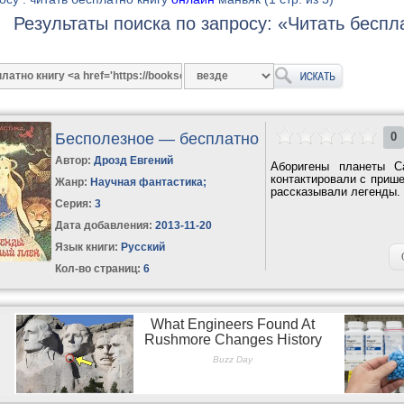
Результаты поиска по запросу: «Читать беспл
Бесполезное — бесплатно
0
Автор:
Дрозд Евгений
Аборигены планеты С
контактировали с приш
Жанр:
Научная фантастика
;
рассказывали легенды. 
Серия:
3
Дата добавления:
2013-11-20
Язык книги:
Русский
Кол-во страниц:
6