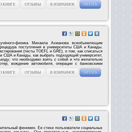
О КНИГЕ
ОТЗЫВЫ
В ИЗБРАННОЕ
ЧИТАТЬ
учёного-физика Михаила Ахманова всеобъемлющим
процедура поступления в университеты США и Канады.
естирования (тесты TOEFL и GRE), о том, как списаться
и США и Канады, как выбрать подходящий университет,
ъезду; что необходимо взять с собой и что желательно
ютер, вождение автомобиля, операции с банковскими
О КНИГЕ
ОТЗЫВЫ
В ИЗБРАННОЕ
ЧИТАТЬ
ительный феномен. Ее стихи пользователи социальных
ницами смысла». Они трогательные, ошеломляющие,