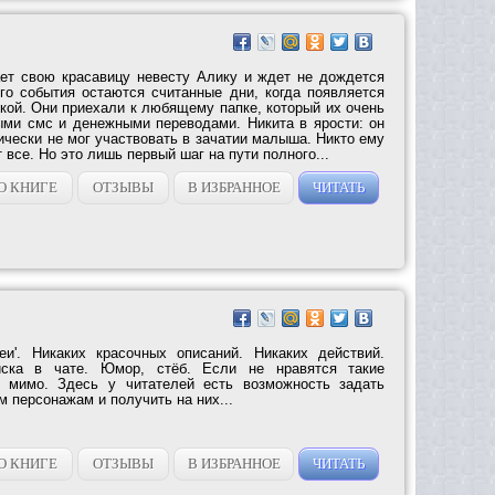
ет свою красавицу невесту Алику и ждет не дождется
го события остаются считанные дни, когда появляется
кой. Они приехали к любящему папке, который их очень
ми смс и денежными переводами. Никита в ярости: он
ически не мог участвовать в зачатии малыша. Никто ему
 все. Но это лишь первый шаг на пути полного...
О КНИГЕ
ОТЗЫВЫ
В ИЗБРАННОЕ
ЧИТАТЬ
еи'. Никаких красочных описаний. Никаких действий.
иска в чате. Юмор, стёб. Если не нравятся такие
е мимо. Здесь у читателей есть возможность задать
 персонажам и получить на них...
О КНИГЕ
ОТЗЫВЫ
В ИЗБРАННОЕ
ЧИТАТЬ