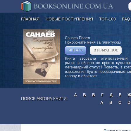
ГЛАВНАЯ
НОВЫЕ ПОСТУПЛЕНИЯ
ТОР-100
FAQ
Санаев Павел
Похороните меня за плинтусом
ЧИТАТЬ
В ИЗБРАННОЕ
»
Книга взорвала отечественный
рынок и обрела не просто культов
легендарный статус! Повесть, в кот
взросления будто переворачивается
голову и обретает...
А
Б
В
Г
Д
Е
ПОИСК АВТОРА КНИГИ:
A
B
C
D
Поиск по запр