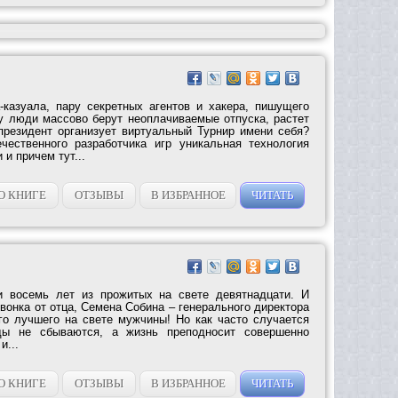
-казуала, пару секретных агентов и хакера, пишущего
у люди массово берут неоплачиваемые отпуска, растет
президент организует виртуальный Турнир имени себя?
чественного разработчика игр уникальная технология
и причем тут...
О КНИГЕ
ОТЗЫВЫ
В ИЗБРАННОЕ
ЧИТАТЬ
 восемь лет из прожитых на свете девятнадцати. И
вонка от отца, Семена Собина – генерального директора
о лучшего на свете мужчины! Но как часто случается
ды не сбываются, а жизнь преподносит совершенно
и...
О КНИГЕ
ОТЗЫВЫ
В ИЗБРАННОЕ
ЧИТАТЬ