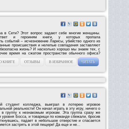
ва в Сети? Этот вопрос задают себе многие женщины.
ответ и героиням книги, у которых пропала
пь событий – исчезновение Ларисы, убийство одного из
анные происшествия и нелепые совпадения заставляют
 безопасна жизнь? И насколько хорошо мы знаем тех, с
очее время на сжатом пространстве обычного офиса?
О КНИГЕ
ОТЗЫВЫ
В ИЗБРАННОЕ
ЧИТАТЬ
ой студент колледжа, выиграл в лотерею игровое
альной реальности! Он начал играть в эту игру, ничего о
л в группу к незнакомым игрокам. Эта группа сразу же
 уровня Босса, и товарищи по команде сбежали, бросив
откнувшись, падает в небольшое отверстие и спасается
яется застрять в этой пещере! Да еще и не...