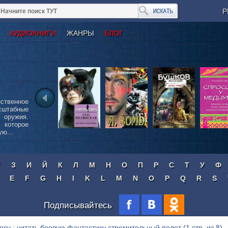
Р
АУДИОКНИГИ
ЖАНРЫ
БЛОГ
ственное
сштабные
 оружия.
 которое
ю...
Ж
З
И
Й
К
Л
М
Н
О
П
Р
С
Т
У
Ф
E
F
G
H
I
K
L
M
N
O
P
Q
R
S
Подписывайтесь
осу : читать боевую фантастику стремительный полет
(1 стр. из 8)