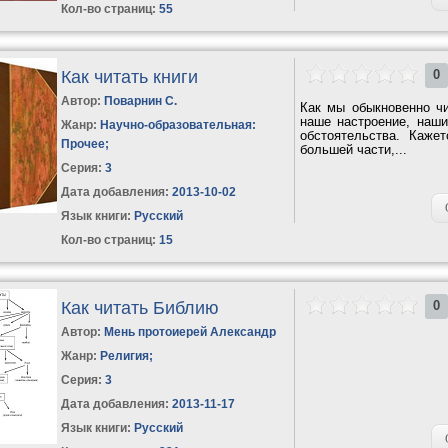
Кол-во страниц:
55
Как читать книги
0
Автор:
Поварнин С.
Как мы обыкновенно чит
наше настроение, наши
Жанр:
Научно-образовательная:
обстоятельства. Каже
Прочее
;
большей части,...
Серия:
3
Дата добавления:
2013-10-02
Язык книги:
Русский
Кол-во страниц:
15
Как читать Библию
0
Автор:
Мень протоиерей Александр
Жанр:
Религия
;
Серия:
3
Дата добавления:
2013-11-17
Язык книги:
Русский