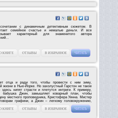
сочетании с динамичным детективным сюжетом. В
ретает семейное счастье и немалые деньги. И все
низывает характерный для знаменитого автора
кий...
О КНИГЕ
ОТЗЫВЫ
В ИЗБРАННОЕ
ЧИТАТЬ
т отца и ради того, чтобы провести с ним зиму,
й жизни в Нью-Йорке. Но захолустный Гарстон не такое
 здесь кипят страсти и плетутся интриги. К примеру,
 бабушка Джин, замышляет коварный план, чтобы
цену местного проповедника, Кристофера Уинна. Мистер
уговорам графини, а Джин – легкому головокружению,
О КНИГЕ
ОТЗЫВЫ
В ИЗБРАННОЕ
ЧИТАТЬ