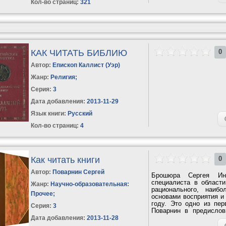
Кол-во страниц:
321
КАК ЧИТАТЬ БИБЛИЮ
0
Автор:
Епископ Каллист (Уэр)
Жанр:
Религия
;
Серия:
3
Дата добавления:
2013-11-29
Язык книги:
Русский
Кол-во страниц:
4
Как читать книги
0
Автор:
Поварнин Сергей
Брошюра Сергея Инн
специалиста в област
Жанр:
Научно-образовательная:
рационального, наибо
Прочее
;
основами восприятия и
году. Это одно из пер
Серия:
3
Пoварнин в предислов
искусство чтения»....
Дата добавления:
2013-11-28