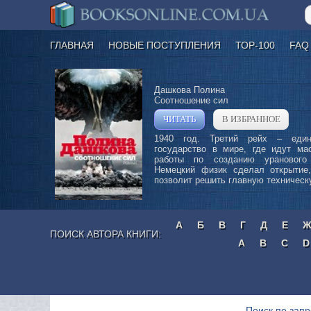
ГЛАВНАЯ
НОВЫЕ ПОСТУПЛЕНИЯ
ТОР-100
FAQ
Дашкова Полина
Соотношение сил
ЧИТАТЬ
В ИЗБРАННОЕ
»
1940 год. Третий рейх – един
государство в мире, где идут ма
работы по созданию уранового
Немецкий физик сделал открытие,
позволит решить главную техническу
А
Б
В
Г
Д
Е
ПОИСК АВТОРА КНИГИ:
A
B
C
D
Поиск по запр