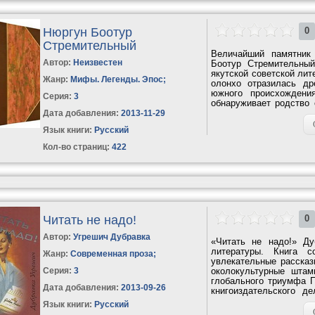
Нюргун Боотур
0
Стремительный
Величайший памятник
Автор:
Неизвестен
Боотур Стремительный
якутской советской ли
Жанр:
Мифы. Легенды. Эпос
;
олонхо отразилась др
южного происхождени
Серия:
3
обнаруживает родство
в...
Дата добавления:
2013-11-29
Язык книги:
Русский
Кол-во страниц:
422
Читать не надо!
0
Автор:
Угрешич Дубравка
«Читать не надо!» Д
литературы. Книга с
Жанр:
Современная проза
;
увлекательные рассказ
Серия:
3
околокультурные штам
глобального триумфа П
Дата добавления:
2013-09-26
книгоиздательского д
серьезным...
Язык книги:
Русский