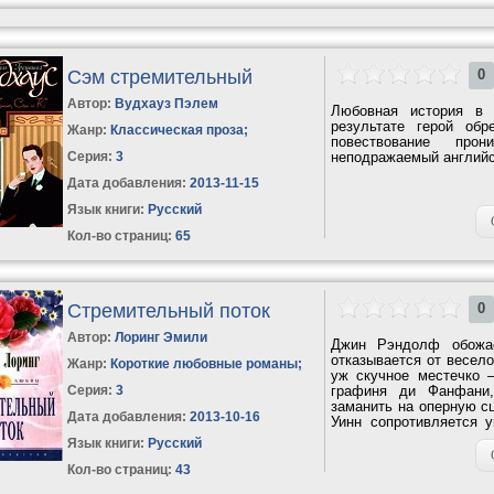
Сэм стремительный
0
Автор:
Вудхауз Пэлем
Любовная история в 
результате герой об
Жанр:
Классическая проза
;
повествование про
Серия:
3
неподражаемый английс
Дата добавления:
2013-11-15
Язык книги:
Русский
Кол-во страниц:
65
Стремительный поток
0
Автор:
Лоринг Эмили
Джин Рэндолф обожае
отказывается от весело
Жанр:
Короткие любовные романы
;
уж скучное местечко –
Серия:
3
графиня ди Фанфани,
заманить на оперную с
Дата добавления:
2013-10-16
Уинн сопротивляется 
которое...
Язык книги:
Русский
Кол-во страниц:
43