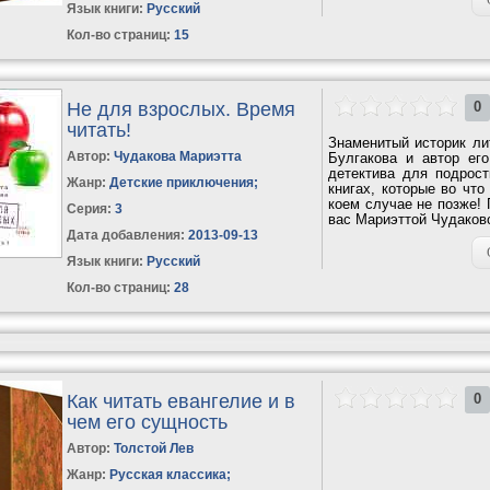
Язык книги:
Русский
Кол-во страниц:
15
Не для взрослых. Время
0
читать!
Знаменитый историк ли
Автор:
Чудакова Мариэтта
Булгакова и автор ег
детектива для подрос
Жанр:
Детские приключения
;
книгах, которые во что
коем случае не позже! 
Серия:
3
вас Мариэттой Чудаковой
Дата добавления:
2013-09-13
Язык книги:
Русский
Кол-во страниц:
28
Как читать евангелие и в
0
чем его сущность
Автор:
Толстой Лев
Жанр:
Русская классика
;