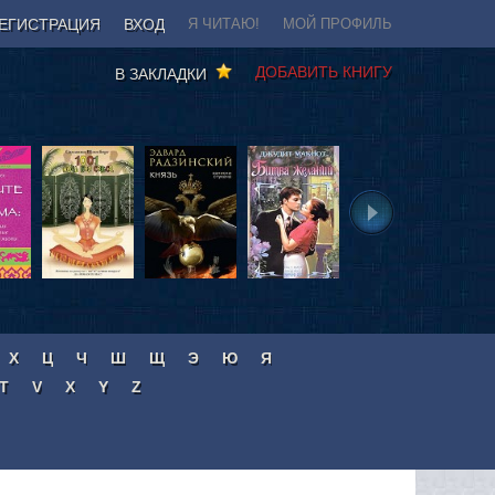
ЕГИСТРАЦИЯ
ВХОД
Я ЧИТАЮ!
МОЙ ПРОФИЛЬ
ДОБАВИТЬ КНИГУ
В ЗАКЛАДКИ
Х
Ц
Ч
Ш
Щ
Э
Ю
Я
T
V
X
Y
Z