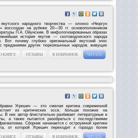
 якутского народного творчества — олонхо «Нюргун
» воссоздан на рубеже 20—30 гг. основоположником
тературы П.А. Ойунским. В мифологизированных образах
евнейшая история якутов — скотоводческого народа
я. Вот почему глубоко оригинальный якутский эпос
 с преданиями других тюркоязычных народов, живущих
О КНИГЕ
ОТЗЫВЫ
В ИЗБРАННОЕ
ЧИТАТЬ
убравки Угрешич — это смелая критика современной
остоит из критических эссе, больше похожих на
ы. В них автор блистательно разбивает литературные и
пы, а также пытается разобраться с последствиями
рагматизма. Сборник начинается с остроумной критики
ела, от которой Угрешич переходит к гораздо более
О КНИГЕ
ОТЗЫВЫ
В ИЗБРАННОЕ
ЧИТАТЬ