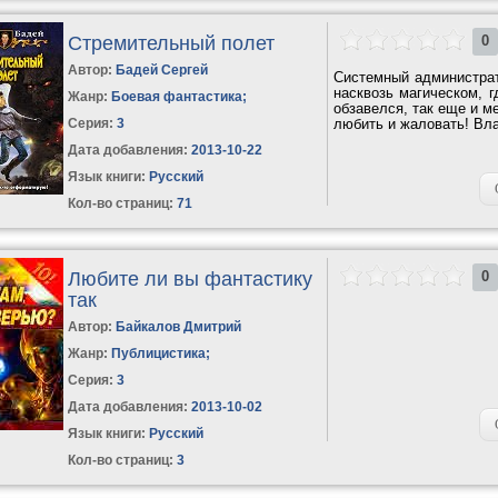
Стремительный полет
0
Автор:
Бадей Сергей
Системный администрат
насквозь магическом, 
Жанр:
Боевая фантастика
;
обзавелся, так еще и м
Серия:
3
любить и жаловать! Вла
Дата добавления:
2013-10-22
Язык книги:
Русский
Кол-во страниц:
71
Любите ли вы фантастику
0
так
Автор:
Байкалов Дмитрий
Жанр:
Публицистика
;
Серия:
3
Дата добавления:
2013-10-02
Язык книги:
Русский
Кол-во страниц:
3