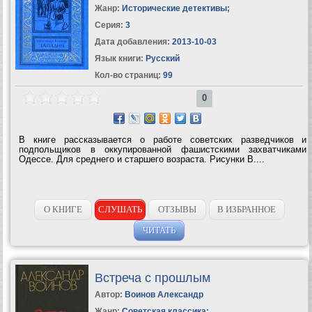
Жанр:
Исторические детективы
;
Серия:
3
Дата добавления:
2013-10-03
Язык книги:
Русский
Кол-во страниц:
99
0
В книге рассказывается о работе советских разведчиков и
подпольщиков в оккупированной фашистскими захватчиками
Одессе. Для среднего и старшего возраста. Рисунки В....
О КНИГЕ
СЛУШАТЬ
ОТЗЫВЫ
В ИЗБРАННОЕ
ЧИТАТЬ
Встреча с прошлым
Автор:
Воинов Александр
Жанр:
Советская классика
;