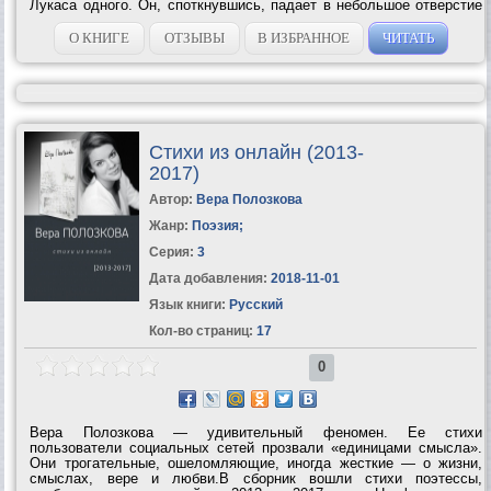
Лукаса одного. Он, споткнувшись, падает в небольшое отверстие
и спасается от Босса, однако, умудряется застрять в этой
пещере! Да еще и не...
О КНИГЕ
ОТЗЫВЫ
В ИЗБРАННОЕ
ЧИТАТЬ
Стихи из онлайн (2013-
2017)
Автор:
Вера Полозкова
Жанр:
Поэзия
;
Серия:
3
Дата добавления:
2018-11-01
Язык книги:
Русский
Кол-во страниц:
17
0
Вера Полозкова — удивительный феномен. Ее стихи
пользователи социальных сетей прозвали «единицами смысла».
Они трогательные, ошеломляющие, иногда жесткие — о жизни,
смыслах, вере и любви.В сборник вошли стихи поэтессы,