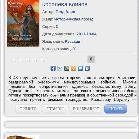
Королева воинов
Автор:
Голд Алан
Жанр:
Историческая проза
;
Серия:
3
Дата добавления:
2013-10-04
Язык книги:
Русский
Кол-во страниц:
91
0
В 43 году римские легионы вторглись на территорию Британии,
раздираемой жестокими междоусобными войнами. Многие
племена без сопротивления сдались безжалостному врагу.
Однако не все представители кельтского племени иценов были
готовы пожертвовать обычаями предков и собственной свободой и
послушно принять римское господство. Красавицу Боудику —
преданную жену правителя иценов и нежную мать — переполняли
ненависть к...
О КНИГЕ
ОТЗЫВЫ
В ИЗБРАННОЕ
ЧИТАТЬ