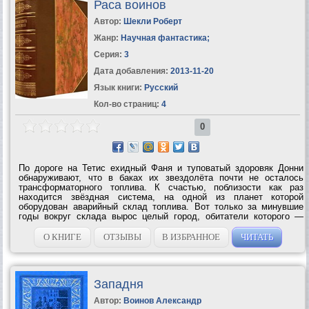
Раса воинов
Автор:
Шекли Роберт
Жанр:
Научная фантастика
;
Серия:
3
Дата добавления:
2013-11-20
Язык книги:
Русский
Кол-во страниц:
4
0
По дороге на Тетис ехидный Фаня и туповатый здоровяк Донни
обнаруживают, что в баках их звездолёта почти не осталось
трансформаторного топлива. К счастью, поблизости как раз
находится звёздная система, на одной из планет которой
оборудован аварийный склад топлива. Вот только за минувшие
годы вокруг склада вырос целый город, обитатели которого —
воители, покорившие всю планету. И вооружённые бластерами
звездолётчики оказываются в...
О КНИГЕ
ОТЗЫВЫ
В ИЗБРАННОЕ
ЧИТАТЬ
Западня
Автор:
Воинов Александр