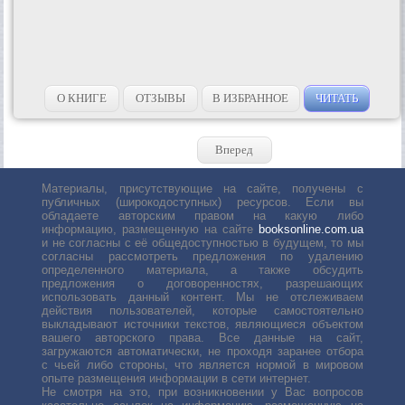
О КНИГЕ
ОТЗЫВЫ
В ИЗБРАННОЕ
ЧИТАТЬ
Вперед
Материалы, присутствующие на сайте, получены с
публичных (широкодоступных) ресурсов. Если вы
обладаете авторским правом на какую либо
информацию, размещенную на сайте
booksonline.com.ua
и не согласны с её общедоступностью в будущем, то мы
согласны рассмотреть предложения по удалению
определенного материала, а также обсудить
предложения о договоренностях, разрешающих
использовать данный контент. Мы не отслеживаем
действия пользователей, которые самостоятельно
выкладывают источники текстов, являющиеся объектом
вашего авторского права. Все данные на сайт,
загружаются автоматически, не проходя заранее отбора
с чьей либо стороны, что является нормой в мировом
опыте размещения информации в сети интернет.
Не смотря на это, при возникновении у Вас вопросов