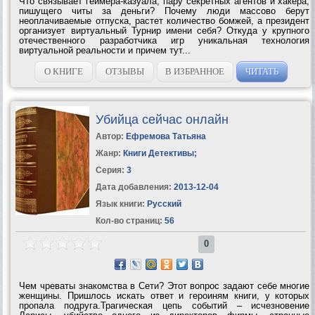
Что связывает геймера-казуала, пару секретных агентов и хакера,
пишущего читы за деньги? Почему люди массово берут
неоплачиваемые отпуска, растет количество бомжей, а президент
организует виртуальный Турнир имени себя? Откуда у крупного
отечественного разработчика игр уникальная технология
виртуальной реальности и причем тут...
О КНИГЕ
ОТЗЫВЫ
В ИЗБРАННОЕ
ЧИТАТЬ
Убийца сейчас онлайн
Автор:
Ефремова Татьяна
Жанр:
Книги Детективы
;
Серия:
3
Дата добавления:
2013-12-04
Язык книги:
Русский
Кол-во страниц:
56
0
Чем чреваты знакомства в Сети? Этот вопрос задают себе многие
женщины. Пришлось искать ответ и героиням книги, у которых
пропала подруга.Трагическая цепь событий – исчезновение