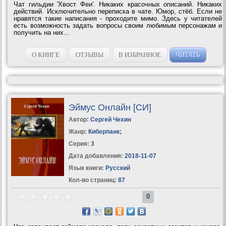
Чат гильдии 'Хвост Феи'. Никаких красочных описаний. Никаких
действий. Исключительно переписка в чате. Юмор, стёб. Если не
нравятся такие написания - проходите мимо. Здесь у читателей
есть возможность задать вопросы своим любимым персонажам и
получить на них...
О КНИГЕ
ОТЗЫВЫ
В ИЗБРАННОЕ
ЧИТАТЬ
Эймус Онлайн [СИ]
Автор:
Сергей Чехин
Жанр:
Киберпанк
;
Серия:
3
Дата добавления:
2018-11-07
Язык книги:
Русский
Кол-во страниц:
87
0