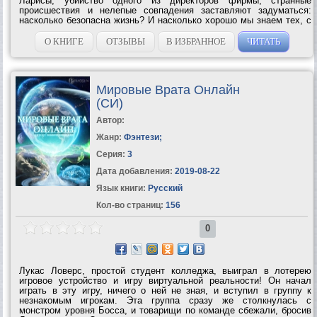
Ларисы, убийство одного из директоров фирмы, странные
происшествия и нелепые совпадения заставляют задуматься:
насколько безопасна жизнь? И насколько хорошо мы знаем тех, с
кем проводим все рабочее время на сжатом пространстве
обычного офиса? Жизнь резко...
О КНИГЕ
ОТЗЫВЫ
В ИЗБРАННОЕ
ЧИТАТЬ
Мировые Врата Онлайн
(СИ)
Автор:
Жанр:
Фэнтези
;
Серия:
3
Дата добавления:
2019-08-22
Язык книги:
Русский
Кол-во страниц:
156
0
Лукас Ловерс, простой студент колледжа, выиграл в лотерею
игровое устройство и игру виртуальной реальности! Он начал
играть в эту игру, ничего о ней не зная, и вступил в группу к
незнакомым игрокам. Эта группа сразу же столкнулась с
монстром уровня Босса, и товарищи по команде сбежали, бросив