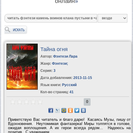
онлайн
»
Тайна огня
Автор:
Фэнтези Лара
Жанр:
Фэнтези
;
Серия:
3
Дата добавления:
2013-11-15
Язык книги:
Русский
Кол-во страниц:
41
0
Приветствую Вас читатель и благо дарю! Касаясь Музы, пишу от
Вдохновения. Неутомимая фантазерка! Миры толпятся в голове,
ожидая воплощения. А их герои всегда рядом... Надеюсь на
позитив. С уважением,...