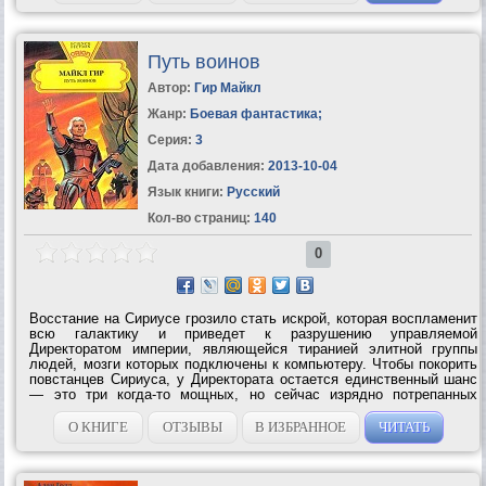
Путь воинов
Автор:
Гир Майкл
Жанр:
Боевая фантастика
;
Серия:
3
Дата добавления:
2013-10-04
Язык книги:
Русский
Кол-во страниц:
140
0
Восстание на Сириусе грозило стать искрой, которая воспламенит
всю галактику и приведет к разрушению управляемой
Директоратом империи, являющейся тиранией элитной группы
людей, мозги которых подключены к компьютеру. Чтобы покорить
повстанцев Сириуса, у Директората остается единственный шанс
— это три когда-то мощных, но сейчас изрядно потрепанных
патрульных крейсера и раса примитивных воинов — романан.
Директорат в течение...
О КНИГЕ
ОТЗЫВЫ
В ИЗБРАННОЕ
ЧИТАТЬ