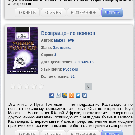
электронная...
О КНИГЕ
ОТЗЫВЫ
В ИЗБРАННОЕ
ЧИТАТЬ
Возвращение воинов
Автор:
Марез Теун
Жанр:
Эзотерика
;
Серия:
3
Дата добавления:
2013-09-13
Язык книги:
Русский
Кол-во страниц:
51
0
Эта книга о Пути Толтеков — не подражание Кастанеде и не
попытка по-своему осмыслить его опыт. Она не вторична. Теун
Марез — Нагваль из Южной Африки, представляет совершенно
другую линию нагвалей, отличную от линии дона Хуана и Карлоса
Кастанеды. В первой книге Мареза представлены четыре мощные
практические техники, а именно: работа с эмоциями и намерением,
перепросмотр, сталкинг н не-делание. В следующих двух книгах
—...
О КНИГЕ
ОТЗЫВЫ
В ИЗБРАННОЕ
ЧИТАТЬ