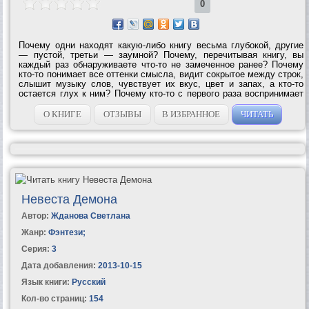
0
Почему одни находят какую-либо книгу весьма глубокой, другие
— пустой, третьи — заумной? Почему, перечитывая книгу, вы
каждый раз обнаруживаете что-то не замеченное ранее? Почему
кто-то понимает все оттенки смысла, видит сокрытое между строк,
слышит музыку слов, чувствует их вкус, цвет и запах, а кто-то
остается глух к ним? Почему кто-то с первого раза воспринимает
содержимое учебника, а кому-то нужно многократно его
объяснять? Чтобы...
О КНИГЕ
ОТЗЫВЫ
В ИЗБРАННОЕ
ЧИТАТЬ
Невеста Демона
Автор:
Жданова Светлана
Жанр:
Фэнтези
;
Серия:
3
Дата добавления:
2013-10-15
Язык книги:
Русский
Кол-во страниц:
154