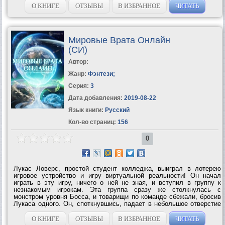
обычного офиса? Жизнь резко...
О КНИГЕ
ОТЗЫВЫ
В ИЗБРАННОЕ
ЧИТАТЬ
Мировые Врата Онлайн
(СИ)
Автор:
Жанр:
Фэнтези
;
Серия:
3
Дата добавления:
2019-08-22
Язык книги:
Русский
Кол-во страниц:
156
0
Лукас Ловерс, простой студент колледжа, выиграл в лотерею
игровое устройство и игру виртуальной реальности! Он начал
играть в эту игру, ничего о ней не зная, и вступил в группу к
незнакомым игрокам. Эта группа сразу же столкнулась с
монстром уровня Босса, и товарищи по команде сбежали, бросив
Лукаса одного. Он, споткнувшись, падает в небольшое отверстие
и спасается от Босса, однако, умудряется застрять в этой
пещере! Да еще и не...
О КНИГЕ
ОТЗЫВЫ
В ИЗБРАННОЕ
ЧИТАТЬ