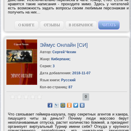
нравятся такие написания - проходите мимо. Здесь у читателей
есть возможность задать вопросы своим любимым персонажам и
получить на них...
О КНИГЕ
ОТЗЫВЫ
В ИЗБРАННОЕ
ЧИТАТЬ
Эймус Онлайн [СИ]
Автор:
Сергей Чехин
Жанр:
Киберпанк
;
Серия:
3
Дата добавления:
2018-11-07
Язык книги:
Русский
Кол-во страниц:
87
0
Что связывает геймера-казуала, пару секретных агентов и хакера,
пишущего читы за деньги? Почему люди массово берут
неоплачиваемые отпуска, растет количество бомжей, а президент
организует виртуальный Турнир имени себя? Откуда у крупного
отечественного разработчика игр уникальная технология