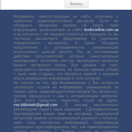
Вперед
Материалы, присутствующие на сайте, получены с
публичных (широкодоступных) ресурсов. Если вы
обладаете авторским правом на какую либо
информацию, размещенную на сайте
booksonline.com.ua
и не согласны с её общедоступностью в будущем, то мы
согласны рассмотреть предложения по удалению
определенного материала, а также обсудить
предложения о договоренностях, разрешающих
использовать данный контент. Мы не отслеживаем
действия пользователей, которые самостоятельно
выкладывают источники текстов, являющиеся объектом
вашего авторского права. Все данные на сайт,
загружаются автоматически, не проходя заранее отбора
с чьей либо стороны, что является нормой в мировом
опыте размещения информации в сети интернет.
Не смотря на это, при возникновении у Вас вопросов
касательно ссылок на информацию, размещенную на
нашем сайте, правообладателями которой Вы являетесь,
просим обращаться к нам с интересующим запросом.
Для этого требуется переслать е-mail на адрес:
vse.biblioteki@gmail.com
. В письме настоятельно
рекомендуем подать такие сведения : 1.Документальное
подтверждение ваших прав на материал, защищённый
авторским правом: отсканированный документ с печатью,
либо иная контактная информация, позволяющая
однозначно идентифицировать вас, как правообладателя
данного материала. 2. Прямые ссылки на страницы