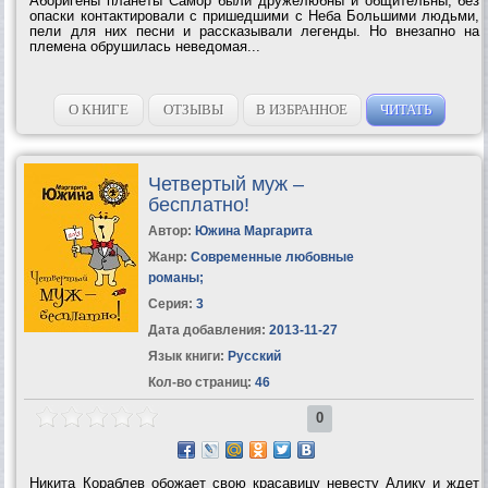
Аборигены планеты Самор были дружелюбны и общительны, без
опаски контактировали с пришедшими с Неба Большими людьми,
пели для них песни и рассказывали легенды. Но внезапно на
племена обрушилась неведомая...
О КНИГЕ
ОТЗЫВЫ
В ИЗБРАННОЕ
ЧИТАТЬ
Четвертый муж –
бесплатно!
Автор:
Южина Маргарита
Жанр:
Современные любовные
романы
;
Серия:
3
Дата добавления:
2013-11-27
Язык книги:
Русский
Кол-во страниц:
46
0
Никита Кораблев обожает свою красавицу невесту Алику и ждет