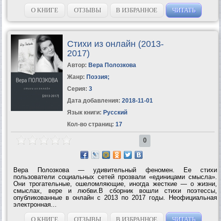
собой и что желательно знать и уметь (компьютер, вождение
автомобиля, операции с банковскими счетами и...
О КНИГЕ
ОТЗЫВЫ
В ИЗБРАННОЕ
ЧИТАТЬ
Стихи из онлайн (2013-
2017)
Автор:
Вера Полозкова
Жанр:
Поэзия
;
Серия:
3
Дата добавления:
2018-11-01
Язык книги:
Русский
Кол-во страниц:
17
0
Вера Полозкова — удивительный феномен. Ее стихи
пользователи социальных сетей прозвали «единицами смысла».
Они трогательные, ошеломляющие, иногда жесткие — о жизни,
смыслах, вере и любви.В сборник вошли стихи поэтессы,
опубликованные в онлайн с 2013 по 2017 годы. Неофициальная
электронная...
О КНИГЕ
ОТЗЫВЫ
В ИЗБРАННОЕ
ЧИТАТЬ