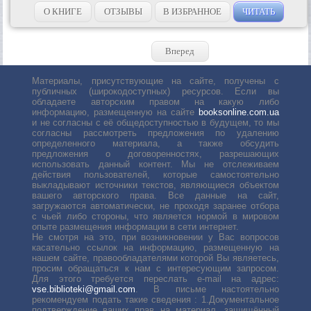
О КНИГЕ
ОТЗЫВЫ
В ИЗБРАННОЕ
ЧИТАТЬ
Вперед
Материалы, присутствующие на сайте, получены с
публичных (широкодоступных) ресурсов. Если вы
обладаете авторским правом на какую либо
информацию, размещенную на сайте
booksonline.com.ua
и не согласны с её общедоступностью в будущем, то мы
согласны рассмотреть предложения по удалению
определенного материала, а также обсудить
предложения о договоренностях, разрешающих
использовать данный контент. Мы не отслеживаем
действия пользователей, которые самостоятельно
выкладывают источники текстов, являющиеся объектом
вашего авторского права. Все данные на сайт,
загружаются автоматически, не проходя заранее отбора
с чьей либо стороны, что является нормой в мировом
опыте размещения информации в сети интернет.
Не смотря на это, при возникновении у Вас вопросов
касательно ссылок на информацию, размещенную на
нашем сайте, правообладателями которой Вы являетесь,
просим обращаться к нам с интересующим запросом.
Для этого требуется переслать е-mail на адрес:
vse.biblioteki@gmail.com
. В письме настоятельно
рекомендуем подать такие сведения : 1.Документальное
подтверждение ваших прав на материал, защищённый