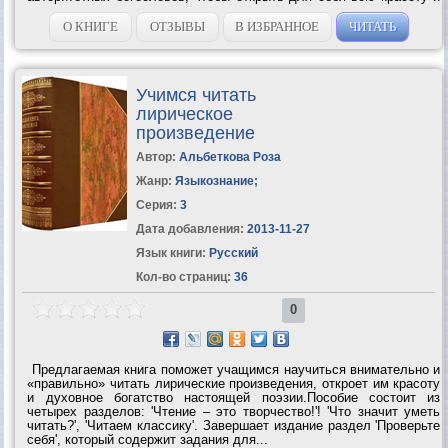
ценность Писания и увидеть, как оно связано с вашей жизнью в 21
веке. Свыше полумиллиона...
О КНИГЕ
ОТЗЫВЫ
В ИЗБРАННОЕ
ЧИТАТЬ
Учимся читать
лирическое
произведение
Автор:
Альбеткова Роза
Жанр:
Языкознание
;
Серия:
3
Дата добавления:
2013-11-27
Язык книги:
Русский
Кол-во страниц:
36
0
Предлагаемая книга поможет учащимся научиться внимательно и
«правильно» читать лирические произведения, откроет им красоту
и духовное богатство настоящей поэзии.Пособие состоит из
четырех разделов: 'Чтение – это творчество!'! 'Что значит уметь
читать?', 'Читаем классику'. Завершает издание раздел 'Проверьте
себя', который содержит задания для...