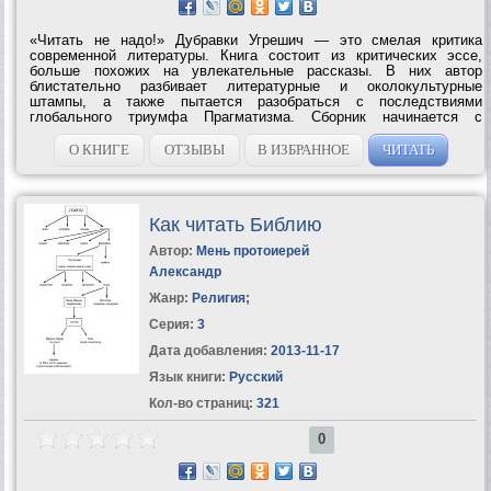
«Читать не надо!» Дубравки Угрешич — это смелая критика
современной литературы. Книга состоит из критических эссе,
больше похожих на увлекательные рассказы. В них автор
блистательно разбивает литературные и околокультурные
штампы, а также пытается разобраться с последствиями
глобального триумфа Прагматизма. Сборник начинается с
остроумной критики книгоиздательского дела, от которой Угрешич
переходит к гораздо более серьезным...
О КНИГЕ
ОТЗЫВЫ
В ИЗБРАННОЕ
ЧИТАТЬ
Как читать Библию
Автор:
Мень протоиерей
Александр
Жанр:
Религия
;
Серия:
3
Дата добавления:
2013-11-17
Язык книги:
Русский
Кол-во страниц:
321
0