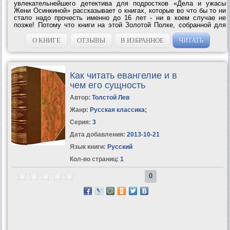
увлекательнейшего детектива для подростков «Дела и ужасы
Жени Осинкиной» рассказывает о книгах, которые во что бы то ни
стало надо прочесть именно до 16 лет - ни в коем случае не
позже! Потому что книги на этой Золотой Полке, собранной для
вас Мариэттой Чудаковой, так хитро написаны, что если вы
опоздаете и...
О КНИГЕ
ОТЗЫВЫ
В ИЗБРАННОЕ
ЧИТАТЬ
Как читать евангелие и в
чем его сущность
Автор:
Толстой Лев
Жанр:
Русская классика
;
Серия:
3
Дата добавления:
2013-10-21
Язык книги:
Русский
Кол-во страниц:
1
0