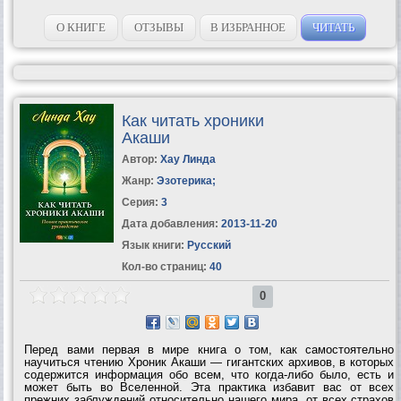
О КНИГЕ
ОТЗЫВЫ
В ИЗБРАННОЕ
ЧИТАТЬ
Как читать хроники
Акаши
Автор:
Хау Линда
Жанр:
Эзотерика
;
Серия:
3
Дата добавления:
2013-11-20
Язык книги:
Русский
Кол-во страниц:
40
0
Перед вами первая в мире книга о том, как самостоятельно
научиться чтению Хроник Акаши — гигантских архивов, в которых
содержится информация обо всем, что когда-либо было, есть и
может быть во Вселенной. Эта практика избавит вас от всех
прежних заблуждений относительно нашего мира, от всех страхов