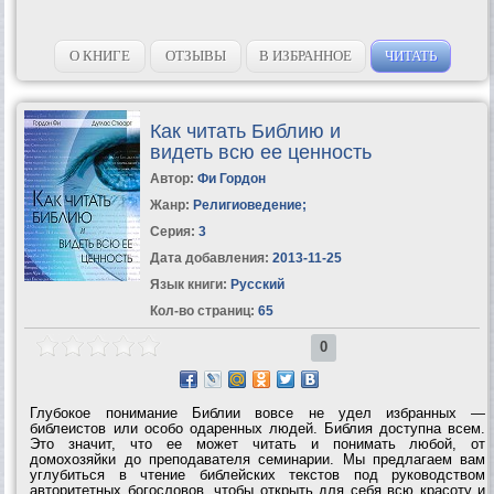
О КНИГЕ
ОТЗЫВЫ
В ИЗБРАННОЕ
ЧИТАТЬ
Как читать Библию и
видеть всю ее ценность
Автор:
Фи Гордон
Жанр:
Религиоведение
;
Серия:
3
Дата добавления:
2013-11-25
Язык книги:
Русский
Кол-во страниц:
65
0
Глубокое понимание Библии вовсе не удел избранных —
библеистов или особо одаренных людей. Библия доступна всем.
Это значит, что ее может читать и понимать любой, от
домохозяйки до преподавателя семинарии. Мы предлагаем вам
углубиться в чтение библейских текстов под руководством
авторитетных богословов, чтобы открыть для себя всю красоту и