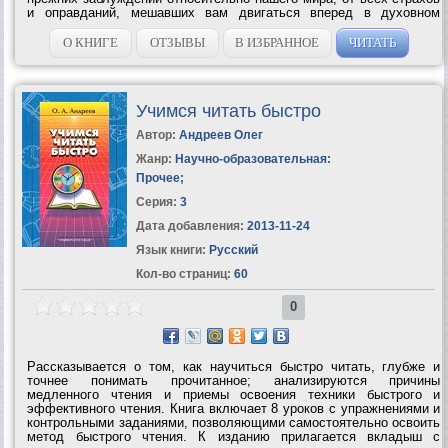
и оправданий, мешавших вам двигаться вперед в духовном
развитии. Поскольку Хроники Акаши — это не физическое место,
а один из уровней...
О КНИГЕ
ОТЗЫВЫ
В ИЗБРАННОЕ
ЧИТАТЬ
Учимся читать быстро
Автор:
Андреев Олег
Жанр:
Научно-образовательная:
Прочее
;
Серия:
3
Дата добавления:
2013-11-24
Язык книги:
Русский
Кол-во страниц:
60
0
Рассказывается о том, как научиться быстро читать, глубже и
точнее понимать прочитанное; анализируются причины
медленного чтения и приемы освоения техники быстрого и
эффективного чтения. Книга включает 8 уроков с упражнениями и
контрольными заданиями, позволяющими самостоятельно освоить
метод быстрого чтения. К изданию прилагается вкладыш с