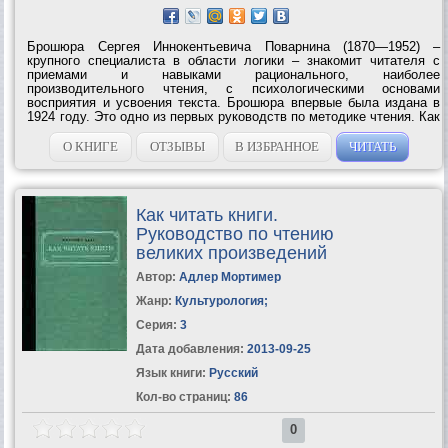
Брошюра Сергея Иннокентьевича Поварнина (1870—1952) –
крупного специалиста в области логики – знакомит читателя с
приемами и навыками рационального, наиболее
производительного чтения, с психологическими основами
восприятия и усвоения текста. Брошюра впервые была издана в
1924 году. Это одно из первых руководств по методике чтения. Как
писал C. И. Пoварнин в предисловии к изданию 1924 года, – это
«краткое введение в искусство чтения»....
О КНИГЕ
ОТЗЫВЫ
В ИЗБРАННОЕ
ЧИТАТЬ
Как читать книги.
Руководство по чтению
великих произведений
Автор:
Адлер Мортимер
Жанр:
Культурология
;
Серия:
3
Дата добавления:
2013-09-25
Язык книги:
Русский
Кол-во страниц:
86
0