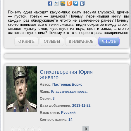
Почему одни находят какую-либо книгу весьма глубокой, другие
— пустой, третьи — заумной? Почему, перечитывая книгу, вы
каждый раз обнаруживаете что-то не замеченное ранее? Почему
кто-то понимает все оттенки смысла, видит сокрытое между строк,
слышит музыку слов, чувствует их вкус, цвет и запах, а кто-то
остается глух к ним? Почему кто-то с первого раза воспринимает
содержимое учебника, а кому-то нужно многократно его
объяснять? Чтобы...
О КНИГЕ
ОТЗЫВЫ
В ИЗБРАННОЕ
ЧИТАТЬ
Стихотворения Юрия
Живаго
Автор:
Пастернак Борис
Жанр:
Классическая проза
;
Серия:
3
Дата добавления:
2013-11-22
Язык книги:
Русский
Кол-во страниц:
14
0