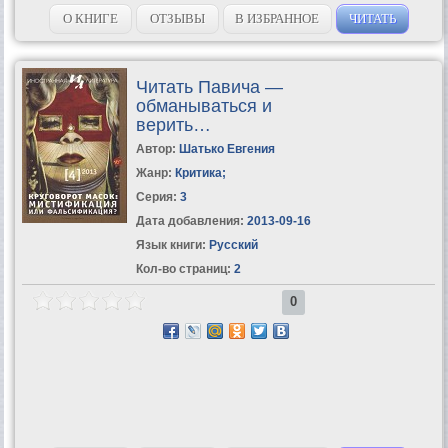
тренировочными таблицами.УЧИМСЯ ЧИТАТЬ БЫСТРО – Первая
ступень обучения в Школе Олега...
О КНИГЕ
ОТЗЫВЫ
В ИЗБРАННОЕ
ЧИТАТЬ
Читать Павича —
обманываться и
верить…
Автор:
Шатько Евгения
Жанр:
Критика
;
Серия:
3
Дата добавления:
2013-09-16
Язык книги:
Русский
Кол-во страниц:
2
0