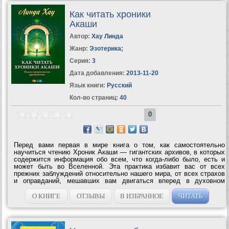
Как читать хроники
Акаши
Автор:
Хау Линда
Жанр:
Эзотерика
;
Серия:
3
Дата добавления:
2013-11-20
Язык книги:
Русский
Кол-во страниц:
40
0
Перед вами первая в мире книга о том, как самостоятельно
научиться чтению Хроник Акаши — гигантских архивов, в которых
содержится информация обо всем, что когда-либо было, есть и
может быть во Вселенной. Эта практика избавит вас от всех
прежних заблуждений относительно нашего мира, от всех страхов
и оправданий, мешавших вам двигаться вперед в духовном
развитии. Поскольку Хроники Акаши — это не физическое место,
а один из уровней...
О КНИГЕ
ОТЗЫВЫ
В ИЗБРАННОЕ
ЧИТАТЬ