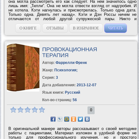
она могла рассмотреть его как следует. На нем значилось одно
лишь имя: „Тилли“. Она не могла отвести взгляд от надгробия. И
не хотела. Кэти нагнулась и присмотрелась. Только одна дата.
Только одна. Девять лет назад». Кэти и Дэн Россы ничем не
отличаются от любой другой супружеской пары. Никто и
предположить не может, какие тайны хранятся глубоко в их
душах, пока внимание...
О КНИГЕ
ОТЗЫВЫ
В ИЗБРАННОЕ
ЧИТАТЬ
ПРОВОКАЦИОННАЯ
ТЕРАПИЯ
Автор:
Фаррелли Френк
Жанр:
Психология
;
Серия:
3
Дата добавления:
2013-12-07
Язык книги:
Русский
Кол-во страниц:
56
0
В оригинальной манере авторы рассказывают о своей методике
работы с пациентами, Материал изложен в удобной форме не
только для профессионального изучения, но и простого