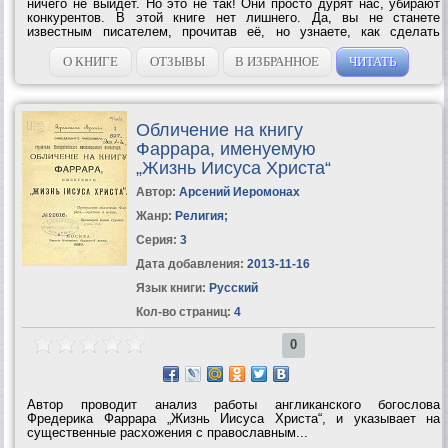
ничего не выйдет. Но это не так! Они просто дурят нас, убирают
конкурентов. В этой книге нет лишнего. Да, вы не станете
известным писателем, прочитав её, но узнаете, как сделать
первые шаги и какие препятствия вас ждут на этом...
О КНИГЕ
ОТЗЫВЫ
В ИЗБРАННОЕ
ЧИТАТЬ
Обличение на книгу
Фаррара, именуемую
„Жизнь Иисуса Христа“
Автор:
Арсений Иеромонах
Жанр:
Религия
;
Серия:
3
Дата добавления:
2013-11-16
Язык книги:
Русский
Кол-во страниц:
4
0
Автор проводит анализ работы англиканского богослова
Фредерика Фаррара „Жизнь Иисуса Христа“, и указывает на
существенные расхожения с православным...