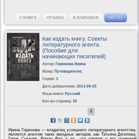
О КНИГЕ
ОТЗЫВЫ
В ИЗБРАННОЕ
ЧИТАТЬ
Как издать книгу. Советы
литературного агента.
(Пособие для
начинающих писателей)
Автор:
Горюнова Ирина
Жанр:
Путеводители
;
Серия:
3
Дата добавления:
2013-09-25
Язык книги:
Русский
Кол-во страниц:
30
0
Ирина Горюнова — владелец успешного литературного агентства,
является агентом таких звездных авторов, как Татьяна Догилева,
Гарик Сукачев, Роман Фад и др., что говорит о его успешной