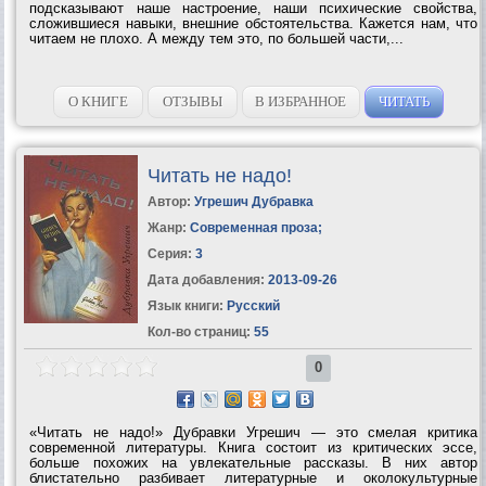
подсказывают наше настроение, наши психические свойства,
сложившиеся навыки, внешние обстоятельства. Кажется нам, что
читаем не плохо. А между тем это, по большей части,...
О КНИГЕ
ОТЗЫВЫ
В ИЗБРАННОЕ
ЧИТАТЬ
Читать не надо!
Автор:
Угрешич Дубравка
Жанр:
Современная проза
;
Серия:
3
Дата добавления:
2013-09-26
Язык книги:
Русский
Кол-во страниц:
55
0
«Читать не надо!» Дубравки Угрешич — это смелая критика
современной литературы. Книга состоит из критических эссе,
больше похожих на увлекательные рассказы. В них автор
блистательно разбивает литературные и околокультурные