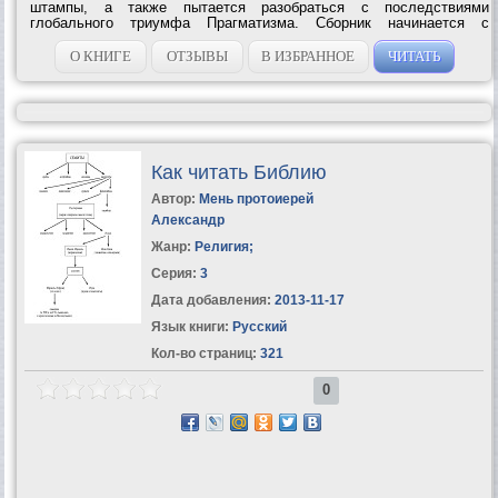
штампы, а также пытается разобраться с последствиями
глобального триумфа Прагматизма. Сборник начинается с
остроумной критики книгоиздательского дела, от которой Угрешич
переходит к гораздо более серьезным...
О КНИГЕ
ОТЗЫВЫ
В ИЗБРАННОЕ
ЧИТАТЬ
Как читать Библию
Автор:
Мень протоиерей
Александр
Жанр:
Религия
;
Серия:
3
Дата добавления:
2013-11-17
Язык книги:
Русский
Кол-во страниц:
321
0