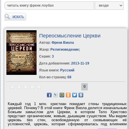
Переосмысление Церкви
Автор:
Френк Виола
Жанр:
Религиоведение
;
Серия:
3
Дата добавления:
2013-11-19
Язык книги:
Русский
Кол-во страниц:
68
0
Каждый год 1 млн. христиан покидает стены традиционных
церквей. Почему? В этой книге Френк Виола делится изначальным
Божьим замыслом для Церкви, в котором Тело Христово
предстает органическим, живым, дышащим существом. Мы видим
церковь без стен, освобожденную от сковывающих её
условностей, церковь, которая сформировалась под влиянием
близости Святого...