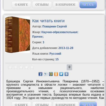
О КНИГЕ
ОТЗЫВЫ
В ИЗБРАННОЕ
ЧИТАТЬ
Как читать книги
Автор:
Поварнин Сергей
Жанр:
Научно-образовательная:
Прочее
;
Серия:
3
Дата добавления:
2013-11-28
Язык книги:
Русский
Кол-во страниц:
15
0
Брошюра Сергея Иннокентьевича Поварнина (1870—1952) –
крупного специалиста в области логики – знакомит читателя с
приемами и навыками рационального, наиболее
производительного чтения, с психологическими основами
восприятия и усвоения текста. Брошюра впервые была издана в
1924 году. Это одно из первых руководств по методике чтения. Как
писал C. И. Пoварнин в предисловии к изданию 1924 года, – это
«краткое введение в искусство чтения»....
О КНИГЕ
ОТЗЫВЫ
В ИЗБРАННОЕ
ЧИТАТЬ