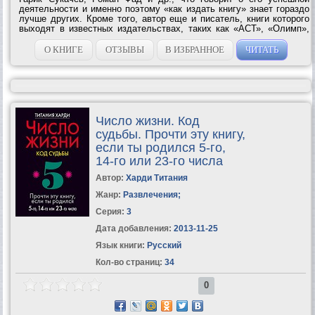
деятельности и именно поэтому «как издать книгу» знает гораздо
лучше других. Кроме того, автор еще и писатель, книги которого
выходят в известных издательствах, таких как «АСТ», «Олимп»,
«ЭКСМО», «Время». В книге дана исчерпывающая информация по
самым...
О КНИГЕ
ОТЗЫВЫ
В ИЗБРАННОЕ
ЧИТАТЬ
Число жизни. Код
судьбы. Прочти эту книгу,
если ты родился 5-го,
14-го или 23-го числа
Автор:
Харди Титания
Жанр:
Развлечения
;
Серия:
3
Дата добавления:
2013-11-25
Язык книги:
Русский
Кол-во страниц:
34
0