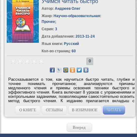
Учимся читать быстро
Автор:
Андреев Олег
Жанр:
Научно-образовательная:
Прочее
;
Серия:
3
Дата добавления:
2013-11-24
Язык книги:
Русский
Кол-во страниц:
60
0
Рассказывается о том, как научиться быстро читать, глубже и
точнее понимать прочитанное; анализируются причины
медленного чтения и приемы освоения техники быстрого и
эффективного чтения. Книга включает 8 уроков с упражнениями и
контрольными заданиями, позволяющими самостоятельно освоить
метод быстрого чтения. К изданию прилагается вкладыш с
тренировочными таблицами.УЧИМСЯ ЧИТАТЬ БЫСТРО – Первая
ступень обучения в Школе Олега...
О КНИГЕ
ОТЗЫВЫ
В ИЗБРАННОЕ
ЧИТАТЬ
Вперед