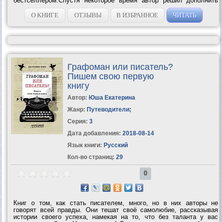
бестселлером.Спустя некоторое время автор решил дополнить
свой дневник кругосветного путешествия новыми страницами. Так
появилась эта...
О КНИГЕ
ОТЗЫВЫ
В ИЗБРАННОЕ
ЧИТАТЬ
Графоман или писатель?
Пишем свою первую
книгу
Автор:
Юша Екатерина
Жанр:
Путеводители
;
Серия:
3
Дата добавления:
2018-08-14
Язык книги:
Русский
Кол-во страниц:
29
0
Книг о том, как стать писателем, много, но в них авторы не
говорят всей правды. Они тешат своё самолюбие, рассказывая
истории своего успеха, намекая на то, что без таланта у вас