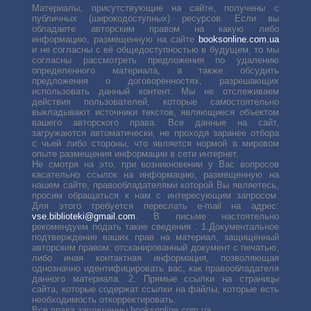
Материалы, присутствующие на сайте, получены с
публичных (широкодоступных) ресурсов. Если вы
обладаете авторским правом на какую либо
информацию, размещенную на сайте
booksonline.com.ua
и не согласны с её общедоступностью в будущем, то мы
согласны рассмотреть предложения по удалению
определенного материала, а также обсудить
предложения о договоренностях, разрешающих
использовать данный контент. Мы не отслеживаем
действия пользователей, которые самостоятельно
выкладывают источники текстов, являющиеся объектом
вашего авторского права. Все данные на сайт,
загружаются автоматически, не проходя заранее отбора
с чьей либо стороны, что является нормой в мировом
опыте размещения информации в сети интернет.
Не смотря на это, при возникновении у Вас вопросов
касательно ссылок на информацию, размещенную на
нашем сайте, правообладателями которой Вы являетесь,
просим обращаться к нам с интересующим запросом.
Для этого требуется переслать е-mail на адрес:
vse.biblioteki@gmail.com
. В письме настоятельно
рекомендуем подать такие сведения : 1.Документальное
подтверждение ваших прав на материал, защищённый
авторским правом: отсканированный документ с печатью,
либо иная контактная информация, позволяющая
однозначно идентифицировать вас, как правообладателя
данного материала. 2. Прямые ссылки на страницы
сайта, которые содержат ссылки на файлы, которые есть
необходимость откорректировать.
Все права защищенны booksonline.com.ua