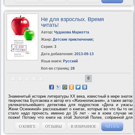
Не для взрослых. Время
читать!
Автор:
Чудакова Мариэтта
Жанр:
Детские приключения
;
Серия:
3
Дата добавления:
2013-09-13
Язык книги:
Русский
Кол-во страниц:
28
0
Знаменитый историк литературы ХХ века, известный в мире знаток
творчества Булгакова и автор его «Жизнеописания», а также автор
увлекательнейшего детектива для подростков «Дела и ужасы
Жени Осинкиной» рассказывает о книгах, которые во что бы то ни
стало надо прочесть именно до 16 лет - ни в коем случае не
позже! Потому что книги на этой Золотой Полке, собранной для
вас Мариэттой Чудаковой, так хитро написаны, что если вы
опоздаете и...
О КНИГЕ
ОТЗЫВЫ
В ИЗБРАННОЕ
ЧИТАТЬ