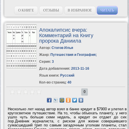
О КНИГЕ
ОТЗЫВЫ
В ИЗБРАННОЕ
ЧИТАТЬ
Апокалипсис вчера:
Комментарий на Книгу
пророка Даниила
Автор:
Стогов Илья
Жанр:
Путешествия и География
;
Серия:
3
Дата добавления:
2013-11-16
Язык книги:
Русский
Кол-во страниц:
40
0
Несколько лет назад автор взял в банке кредит в $7900 и улетел в
кругосветное путешествие. На то, чтобы объехать планету, у него
ушло чуть больше семи недель, а кредит он отдает до сих
пор.Дневник журналиста, с риском для жизни совершившего
сумасшедший трип по самым загадочным уголкам планеты, стал