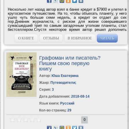
Несколько лет назад автор взял в банке кредит в $7900 и улетел в
кругосветное путешествие. На то, чтобы объехать планету, у него
ушло чуть больше семи недель, а кредит он отдает до сих
пор.Дневник журналиста, с риском для жизни совершившего
сумасшедший трип по самым загадочным уголкам планеты, стал
бестселлером.Спустя некоторое время автор решил дополнить
свой дневник кругосветного путешествия новыми страницами. Так
появилась эта...
О КНИГЕ
ОТЗЫВЫ
В ИЗБРАННОЕ
ЧИТАТЬ
Графоман или писатель?
Пишем свою первую
книгу
Автор:
Юша Екатерина
Жанр:
Путеводители
;
Серия:
3
Дата добавления:
2018-08-14
Язык книги:
Русский
Кол-во страниц:
29
0