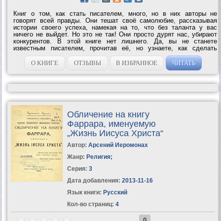
Книг о том, как стать писателем, много, но в них авторы не
говорят всей правды. Они тешат своё самолюбие, рассказывая
истории своего успеха, намекая на то, что без таланта у вас
ничего не выйдет. Но это не так! Они просто дурят нас, убирают
конкурентов. В этой книге нет лишнего. Да, вы не станете
известным писателем, прочитав её, но узнаете, как сделать
первые шаги и какие препятствия вас ждут на этом...
О КНИГЕ
ОТЗЫВЫ
В ИЗБРАННОЕ
ЧИТАТЬ
Обличение на книгу
Фаррара, именуемую
„Жизнь Иисуса Христа“
Автор:
Арсений Иеромонах
Жанр:
Религия
;
Серия:
3
Дата добавления:
2013-11-16
Язык книги:
Русский
Кол-во страниц:
4
0