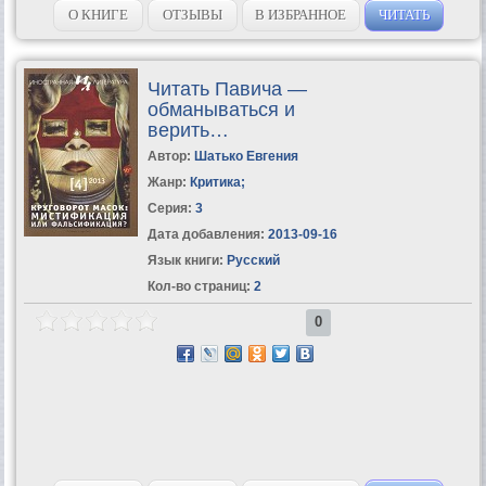
ступень обучения в Школе Олега...
О КНИГЕ
ОТЗЫВЫ
В ИЗБРАННОЕ
ЧИТАТЬ
Читать Павича —
обманываться и
верить…
Автор:
Шатько Евгения
Жанр:
Критика
;
Серия:
3
Дата добавления:
2013-09-16
Язык книги:
Русский
Кол-во страниц:
2
0