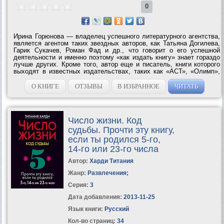
0
Ирина Горюнова — владелец успешного литературного агентства,
является агентом таких звездных авторов, как Татьяна Догилева,
Гарик Сукачев, Роман Фад и др., что говорит о его успешной
деятельности и именно поэтому «как издать книгу» знает гораздо
лучше других. Кроме того, автор еще и писатель, книги которого
выходят в известных издательствах, таких как «АСТ», «Олимп»,
«ЭКСМО», «Время». В книге дана исчерпывающая информация по
самым...
О КНИГЕ
ОТЗЫВЫ
В ИЗБРАННОЕ
ЧИТАТЬ
Число жизни. Код
судьбы. Прочти эту книгу,
если ты родился 5-го,
14-го или 23-го числа
Автор:
Харди Титания
Жанр:
Развлечения
;
Серия:
3
Дата добавления:
2013-11-25
Язык книги:
Русский
Кол-во страниц:
34