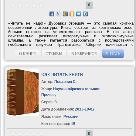
0
«Читать не надо!» Дубравки Угрешич — это смелая критика
современной литературы. Книга состоит из критических эссе,
больше похожих на увлекательные рассказы. В них автор
блистательно разбивает литературные и околокультурные
штампы, а также пытается разобраться с последствиями
глобального триумфа Прагматизма. Сборник начинается с
остроумной критики книгоиздательского дела, от которой Угрешич
переходит к гораздо более серьезным...
О КНИГЕ
ОТЗЫВЫ
В ИЗБРАННОЕ
ЧИТАТЬ
Как читать книги
Автор:
Поварнин С.
Жанр:
Научно-образовательная:
Прочее
;
Серия:
3
Дата добавления:
2013-10-02
Язык книги:
Русский
Кол-во страниц:
15
0