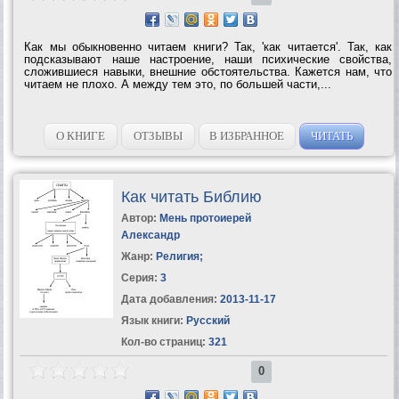
Как мы обыкновенно читаем книги? Так, 'как читается'. Так, как
подсказывают наше настроение, наши психические свойства,
сложившиеся навыки, внешние обстоятельства. Кажется нам, что
читаем не плохо. А между тем это, по большей части,...
О КНИГЕ
ОТЗЫВЫ
В ИЗБРАННОЕ
ЧИТАТЬ
Как читать Библию
Автор:
Мень протоиерей
Александр
Жанр:
Религия
;
Серия:
3
Дата добавления:
2013-11-17
Язык книги:
Русский
Кол-во страниц:
321
0