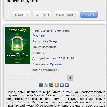
современной русской...
О КНИГЕ
ОТЗЫВЫ
В ИЗБРАННОЕ
ЧИТАТЬ
Как читать хроники
Акаши
Автор:
Хау Линда
Жанр:
Эзотерика
;
Серия:
3
Дата добавления:
2013-11-20
Язык книги:
Русский
Кол-во страниц:
40
0
Перед вами первая в мире книга о том, как самостоятельно
научиться чтению Хроник Акаши — гигантских архивов, в которых
содержится информация обо всем, что когда-либо было, есть и
может быть во Вселенной. Эта практика избавит вас от всех
прежних заблуждений относительно нашего мира, от всех страхов