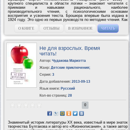
крупного специалиста в области логики – знакомит читателя с
приемами и навыками рационального, наиболее
производительного чтения, с психологическими основами
восприятия и усвоения текста. Брошюра впервые была издана в
1924 году. Это одно из первых руководств по методике чтения. Как
писал C. И. Пoварнин в предисловии к изданию 1924 года, – это
«краткое введение в искусство чтения»....
О КНИГЕ
ОТЗЫВЫ
В ИЗБРАННОЕ
ЧИТАТЬ
Не для взрослых. Время
читать!
Автор:
Чудакова Мариэтта
Жанр:
Детские приключения
;
Серия:
3
Дата добавления:
2013-09-13
Язык книги:
Русский
Кол-во страниц:
28
0
Знаменитый историк литературы ХХ века, известный в мире знаток
творчества Булгакова и автор его «Жизнеописания», а также автор