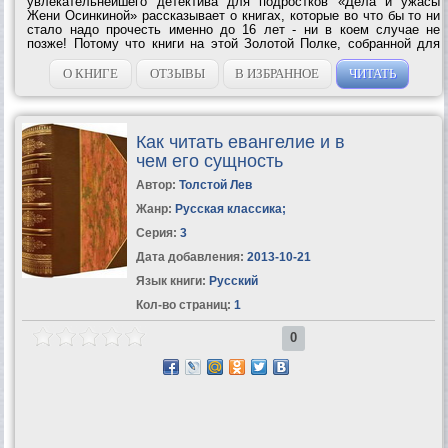
увлекательнейшего детектива для подростков «Дела и ужасы
Жени Осинкиной» рассказывает о книгах, которые во что бы то ни
стало надо прочесть именно до 16 лет - ни в коем случае не
позже! Потому что книги на этой Золотой Полке, собранной для
вас Мариэттой Чудаковой, так хитро написаны, что если вы
опоздаете и...
О КНИГЕ
ОТЗЫВЫ
В ИЗБРАННОЕ
ЧИТАТЬ
Как читать евангелие и в
чем его сущность
Автор:
Толстой Лев
Жанр:
Русская классика
;
Серия:
3
Дата добавления:
2013-10-21
Язык книги:
Русский
Кол-во страниц:
1
0