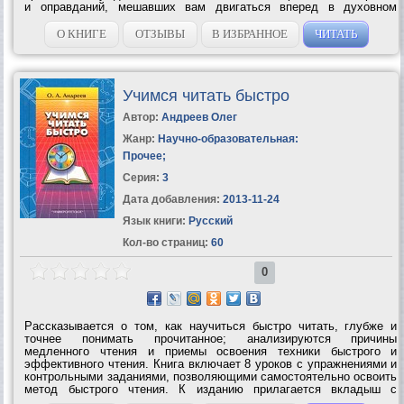
и оправданий, мешавших вам двигаться вперед в духовном
развитии. Поскольку Хроники Акаши — это не физическое место,
а один из уровней...
О КНИГЕ
ОТЗЫВЫ
В ИЗБРАННОЕ
ЧИТАТЬ
Учимся читать быстро
Автор:
Андреев Олег
Жанр:
Научно-образовательная:
Прочее
;
Серия:
3
Дата добавления:
2013-11-24
Язык книги:
Русский
Кол-во страниц:
60
0
Рассказывается о том, как научиться быстро читать, глубже и
точнее понимать прочитанное; анализируются причины
медленного чтения и приемы освоения техники быстрого и
эффективного чтения. Книга включает 8 уроков с упражнениями и
контрольными заданиями, позволяющими самостоятельно освоить
метод быстрого чтения. К изданию прилагается вкладыш с
тренировочными таблицами.УЧИМСЯ ЧИТАТЬ БЫСТРО – Первая