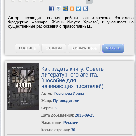
Автор проводит анализ работы англиканского богослова
Фредерика Фаррара „Жизнь Иисуса Христа“, и указывает на
существенные расхожения с православным...
О КНИГЕ
ОТЗЫВЫ
В ИЗБРАННОЕ
ЧИТАТЬ
Как издать книгу. Советы
литературного агента.
(Пособие для
начинающих писателей)
Автор:
Горюнова Ирина
Жанр:
Путеводители
;
Серия:
3
Дата добавления:
2013-09-25
Язык книги:
Русский
Кол-во страниц:
30