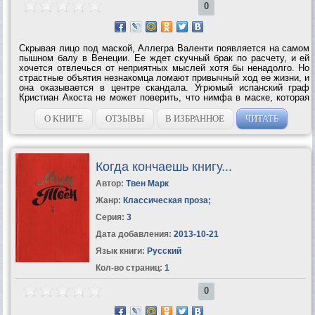
0
Скрывая лицо под маской, Аллегра Валенти появляется на самом
пышном балу в Венеции. Ее ждет скучный брак по расчету, и ей
хочется отвлечься от неприятных мыслей хотя бы ненадолго. Но
страстные объятия незнакомца ломают привычный ход ее жизни, и
она оказывается в центре скандала. Угрюмый испанский граф
Кристиан Акоста не может поверить, что нимфа в маске, которая
ли шила его самообладания на балу, – сестра его лучшего
друга,...
О КНИГЕ
ОТЗЫВЫ
В ИЗБРАННОЕ
ЧИТАТЬ
Когда кончаешь книгу...
Автор:
Твен Марк
Жанр:
Классическая проза
;
Серия:
3
Дата добавления:
2013-10-21
Язык книги:
Русский
Кол-во страниц:
1
0