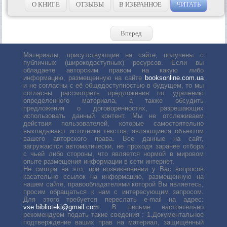
О КНИГЕ
ОТЗЫВЫ
В ИЗБРАННОЕ
ЧИТАТЬ
Вперед
Материалы, присутствующие на сайте, получены с
публичных (широкодоступных) ресурсов. Если вы
обладаете авторским правом на какую либо
информацию, размещенную на сайте
booksonline.com.ua
и не согласны с её общедоступностью в будущем, то мы
согласны рассмотреть предложения по удалению
определенного материала, а также обсудить
предложения о договоренностях, разрешающих
использовать данный контент. Мы не отслеживаем
действия пользователей, которые самостоятельно
выкладывают источники текстов, являющиеся объектом
вашего авторского права. Все данные на сайт,
загружаются автоматически, не проходя заранее отбора
с чьей либо стороны, что является нормой в мировом
опыте размещения информации в сети интернет.
Не смотря на это, при возникновении у Вас вопросов
касательно ссылок на информацию, размещенную на
нашем сайте, правообладателями которой Вы являетесь,
просим обращаться к нам с интересующим запросом.
Для этого требуется переслать е-mail на адрес:
vse.biblioteki@gmail.com
. В письме настоятельно
рекомендуем подать такие сведения : 1.Документальное
подтверждение ваших прав на материал, защищённый