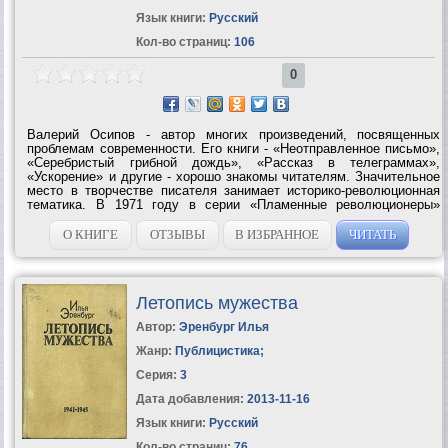
Язык книги:
Русский
Кол-во страниц:
106
0
Валерий Осипов - автор многих произведений, посвященных
проблемам современности. Его книги - «Неотправленное письмо»,
«Серебристый грибной дождь», «Рассказ в телеграммах»,
«Ускорение» и другие - хорошо знакомы читателям. Значительное
место в творчестве писателя занимает историко-революционная
тематика. В 1971 году в серии «Пламенные революционеры»
вышла художественно-документальная повесть В. Осипова «Река
рождается ручьями» об...
О КНИГЕ
ОТЗЫВЫ
В ИЗБРАННОЕ
ЧИТАТЬ
Летопись мужества
Автор:
Эренбург Илья
Жанр:
Публицистика
;
Серия:
3
Дата добавления:
2013-11-16
Язык книги:
Русский
Кол-во страниц:
76