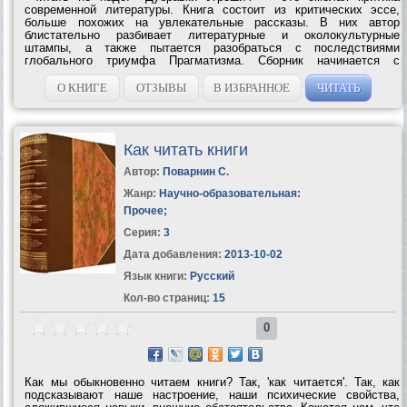
современной литературы. Книга состоит из критических эссе,
больше похожих на увлекательные рассказы. В них автор
блистательно разбивает литературные и околокультурные
штампы, а также пытается разобраться с последствиями
глобального триумфа Прагматизма. Сборник начинается с
остроумной критики книгоиздательского дела, от которой Угрешич
переходит к гораздо более серьезным...
О КНИГЕ
ОТЗЫВЫ
В ИЗБРАННОЕ
ЧИТАТЬ
Как читать книги
Автор:
Поварнин С.
Жанр:
Научно-образовательная:
Прочее
;
Серия:
3
Дата добавления:
2013-10-02
Язык книги:
Русский
Кол-во страниц:
15
0
Как мы обыкновенно читаем книги? Так, 'как читается'. Так, как
подсказывают наше настроение, наши психические свойства,