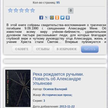
Кол-во страниц:
95
0
В этой книге собраны свидетельства–воспоминания о трагически
погибшем 9.09.1990 г. священнике Александре Мене. Об
известном всему миру учёном–библеисте, удивительном
духовном пастыре рассказывают люди, для которых благодаря
глубокой вере и чуткому руководству отца Александра, жизнь и
учение Христа стали Светом… Впервые публикуются и
воспоминания «Мой путь» матери о. Александра Е. С. Мень и её
сестры В.Я.Василевской 'Катакомбы XX...
О КНИГЕ
ОТЗЫВЫ
В ИЗБРАННОЕ
ЧИТАТЬ
Река рождается ручьями.
Повесть об Александре
Ульянове
Автор:
Осипов Валерий
Жанр:
Историческая проза
;
Серия:
3
Дата добавления:
2013-11-22