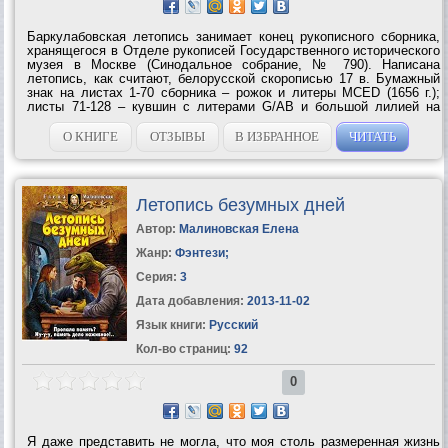
Баркулабовская летопись занимает конец рукописного сборника,
хранящегося в Отделе рукописей Государственного исторического
музея в Москве (Синодальное собрание, № 790). Написана
летопись, как считают, белорусской скорописью 17 в. Бумажный
знак на листах 1-70 сборника – рожок и литеры MCED (1656 г.);
листы 71-128 – кувшин с литерами G/AB и большой лилией на
поддоне (1651 г.); листы 129-174 – петух в гербовом щите и над
щитом литеры SOLA (1660 г.)....
О КНИГЕ
ОТЗЫВЫ
В ИЗБРАННОЕ
ЧИТАТЬ
Летопись безумных дней
Автор:
Малиновская Елена
Жанр:
Фэнтези
;
Серия:
3
Дата добавления:
2013-11-02
Язык книги:
Русский
Кол-во страниц:
92
0
Я даже представить не могла, что моя столь размеренная жизнь