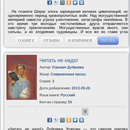
…На планете Шерас эпоха зарождения великих цивилизаций, но
одновременно период кровопролитных войн. Над могущественной
империей нависла угроза уничтожения, катастрофа неизбежна. В
это время три молодых честолюбивых друга отправляются
навстречу приключениям. Могущественных врагов много, они
сильны, а их злодеяния чудовищны…И все же во главе угла
история трагической любви, гимн забытым идеалам настоящей
мужской дружбы и...
О КНИГЕ
ОТЗЫВЫ
В ИЗБРАННОЕ
ЧИТАТЬ
Читать не надо!
Автор:
Угрешич Дубравка
Жанр:
Современная проза
;
Серия:
3
Дата добавления:
2013-09-26
Язык книги:
Русский
Кол-во страниц:
55
0
«Читать не надо!» Дубравки Угрешич — это смелая критика