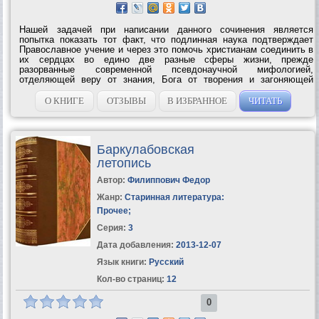
Нашей задачей при написании данного сочинения является
попытка показать тот факт, что подлинная наука подтверждает
Православное учение и через это помочь христианам соединить в
их сердцах во едино две разные сферы жизни, прежде
разорванные современной псевдонаучной мифологией,
отделяющей веру от знания, Бога от творения и загоняющей
Церковь в дальний угол...
О КНИГЕ
ОТЗЫВЫ
В ИЗБРАННОЕ
ЧИТАТЬ
Баркулабовская
летопись
Автор:
Филиппович Федор
Жанр:
Старинная литература:
Прочее
;
Серия:
3
Дата добавления:
2013-12-07
Язык книги:
Русский
Кол-во страниц:
12
0