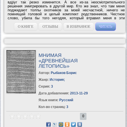
вдруг так резко изменится. А все из-за неосмотрительного
решения эмигрировать в другой мир. Кто же знал, что там меня
поджидают толпы охотников за моей несчастной, ничего не
помнящей головой и целый комплект родственников. Честное
слово, убила бы того негодяя, который втравил меня в эти
приключения. Жаль, что он оказался моим супругом и просто
очень могущественным магом....
О КНИГЕ
ОТЗЫВЫ
В ИЗБРАННОЕ
ЧИТАТЬ
МНИМАЯ
«ДРЕВНЕЙШАЯ
ЛЕТОПИСЬ»
Автор:
Рыбаков Борис
Жанр:
История
;
Серия:
3
Дата добавления:
2013-11-29
Язык книги:
Русский
Кол-во страниц:
3
0