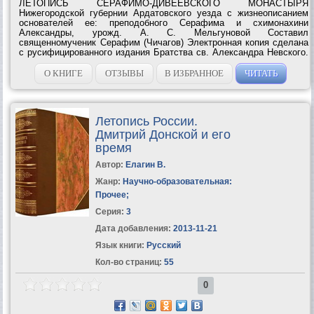
ЛЕТОПИСЬ СЕРАФИМО-ДИВЕЕВСКОГО МОНАСТЫРЯ
Нижегородской губернии Ардатовского уезда с жизнеописанием
основателей ее: преподобного Серафима и схимонахини
Александры, урожд. А. С. Мельгуновой Составил
священномученик Серафим (Чичагов) Электронная копия сделана
с русифицированного издания Братства св. Александра Невского.
Нижний Новгород. 2005. За вычетом предисловия, номеров
страниц, иллюстраций и приложения (цензурные...
О КНИГЕ
ОТЗЫВЫ
В ИЗБРАННОЕ
ЧИТАТЬ
Летопись России.
Дмитрий Донской и его
время
Автор:
Елагин В.
Жанр:
Научно-образовательная:
Прочее
;
Серия:
3
Дата добавления:
2013-11-21
Язык книги:
Русский
Кол-во страниц:
55
0