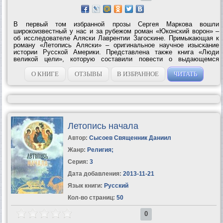
В первый том избранной прозы Сергея Маркова вошли
широкоизвестный у нас и за рубежом роман «Юконский ворон» –
об исследователе Аляски Лаврентии Загоскине. Примыкающая к
роману «Летопись Аляски» – оригинальное научное изыскание
истории Русской Америки. Представлена также книга «Люди
великой цели», которую составили повести о выдающемся
мореходе Семене Дежневе и знаменитых наших путешественниках
Пржевальском и...
О КНИГЕ
ОТЗЫВЫ
В ИЗБРАННОЕ
ЧИТАТЬ
Летопись начала
Автор:
Сысоев Священник Даниил
Жанр:
Религия
;
Серия:
3
Дата добавления:
2013-11-21
Язык книги:
Русский
Кол-во страниц:
50
0