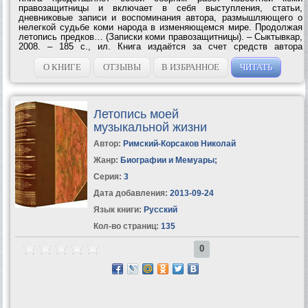
правозащитницы и включает в себя выступления, статьи,
дневниковые записи и воспоминания автора, размышляющего о
нелегкой судьбе коми народа в изменяющемся мире. Продолжая
летопись предков… (Записки коми правозащитницы). – Сыктывкар,
2008. – 185 с., ил. Книга издаётся за счет средств автора
Отпечатано в ООО «Типография «Полиграф-сервис». г.
Сыктывкар, ул. Ленина, 4. © Иванова...
О КНИГЕ
ОТЗЫВЫ
В ИЗБРАННОЕ
ЧИТАТЬ
Летопись моей
музыкальной жизни
Автор:
Римский-Корсаков Николай
Жанр:
Биографии и Мемуары
;
Серия:
3
Дата добавления:
2013-09-24
Язык книги:
Русский
Кол-во страниц:
135
0