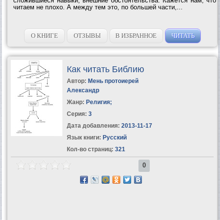
сложившиеся навыки, внешние обстоятельства. Кажется нам, что
читаем не плохо. А между тем это, по большей части,...
О КНИГЕ
ОТЗЫВЫ
В ИЗБРАННОЕ
ЧИТАТЬ
Как читать Библию
Автор:
Мень протоиерей
Александр
Жанр:
Религия
;
Серия:
3
Дата добавления:
2013-11-17
Язык книги:
Русский
Кол-во страниц:
321
0