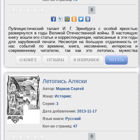
0
Публицистический талант И. Г. Эренбурга с особой яркостью
развернулся в годы Великой Отечественной войны. В настоящую
книгу вошли его статьи и корреспонденции, написанные в эти годы
для зарубежной печати. Несмотря на большую отдаленность от
нас событий по времени, книга, несомненно, интересна и
современному читателю, так как это летопись мужества
советского народа в дни тяжелых испытаний, созданная по
горячим следам, в огне событий....
О КНИГЕ
ОТЗЫВЫ
В ИЗБРАННОЕ
ЧИТАТЬ
Летопись Аляски
Автор:
Марков Сергей
Жанр:
История
;
Серия:
3
Дата добавления:
2013-11-17
Язык книги:
Русский
Кол-во страниц:
47
0