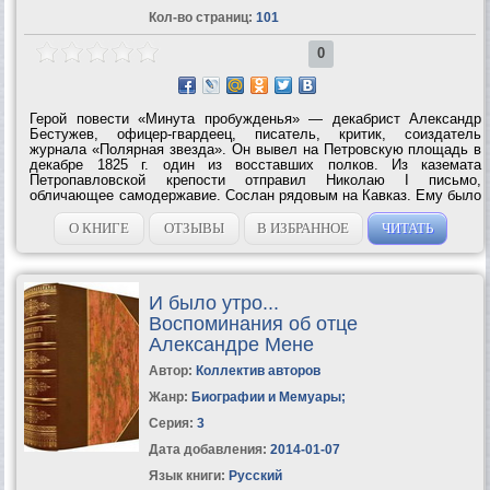
Кол-во страниц:
101
0
Герой повести «Минута пробужденья» — декабрист Александр
Бестужев, офицер-гвардеец, писатель, критик, соиздатель
журнала «Полярная звезда». Он вывел на Петровскую площадь в
декабре 1825 г. один из восставших полков. Из каземата
Петропавловской крепости отправил Николаю I письмо,
обличающее самодержавие. Сослан рядовым на Кавказ. Ему было
запрещено печататься под собственной фамилией, и он вскоре
прославился как Марлинский. Легенды...
О КНИГЕ
ОТЗЫВЫ
В ИЗБРАННОЕ
ЧИТАТЬ
И было утро...
Воспоминания об отце
Александре Мене
Автор:
Коллектив авторов
Жанр:
Биографии и Мемуары
;
Серия:
3
Дата добавления:
2014-01-07
Язык книги:
Русский