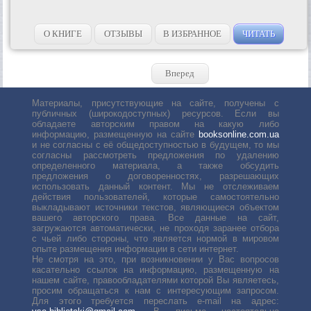
О КНИГЕ
ОТЗЫВЫ
В ИЗБРАННОЕ
ЧИТАТЬ
Вперед
Материалы, присутствующие на сайте, получены с
публичных (широкодоступных) ресурсов. Если вы
обладаете авторским правом на какую либо
информацию, размещенную на сайте
booksonline.com.ua
и не согласны с её общедоступностью в будущем, то мы
согласны рассмотреть предложения по удалению
определенного материала, а также обсудить
предложения о договоренностях, разрешающих
использовать данный контент. Мы не отслеживаем
действия пользователей, которые самостоятельно
выкладывают источники текстов, являющиеся объектом
вашего авторского права. Все данные на сайт,
загружаются автоматически, не проходя заранее отбора
с чьей либо стороны, что является нормой в мировом
опыте размещения информации в сети интернет.
Не смотря на это, при возникновении у Вас вопросов
касательно ссылок на информацию, размещенную на
нашем сайте, правообладателями которой Вы являетесь,
просим обращаться к нам с интересующим запросом.
Для этого требуется переслать е-mail на адрес: