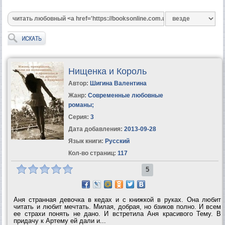
Нищенка и Король
Автор:
Шигина Валентина
Жанр:
Современные любовные
романы
;
Серия:
3
Дата добавления:
2013-09-28
Язык книги:
Русский
Кол-во страниц:
117
5
Аня странная девочка в кедах и с книжкой в руках. Она любит
читать и любит мечтать. Милая, добрая, но бзиков полно. И всем
ее страхи понять не дано. И встретила Аня красивого Тему. В
придачу к Артему ей дали и...