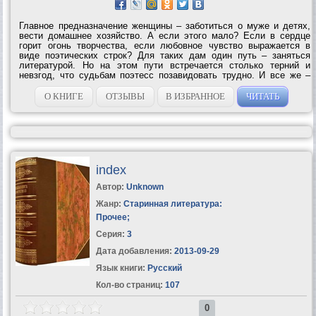
Главное предназначение женщины – заботиться о муже и детях,
вести домашнее хозяйство. А если этого мало? Если в сердце
горит огонь творчества, если любовное чувство выражается в
виде поэтических строк? Для таких дам один путь – заняться
литературой. Но на этом пути встречается столько терний и
невзгод, что судьбам поэтесс позавидовать трудно. И все же –
они прекрасны! О том, как жили и творили Зинаида Гиппиус,
Каролина Павлова, Марина...
О КНИГЕ
ОТЗЫВЫ
В ИЗБРАННОЕ
ЧИТАТЬ
index
Автор:
Unknown
Жанр:
Старинная литература:
Прочее
;
Серия:
3
Дата добавления:
2013-09-29
Язык книги:
Русский
Кол-во страниц:
107
0