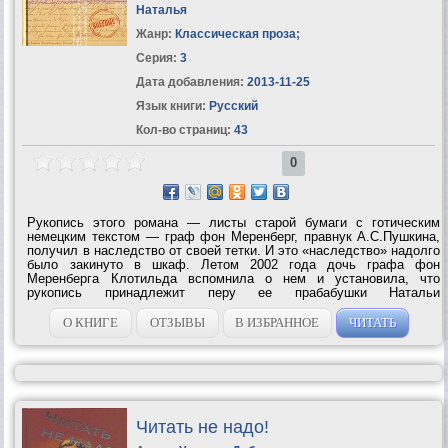
Наталья
Жанр:
Классическая проза
;
Серия:
3
Дата добавления:
2013-11-25
Язык книги:
Русский
Кол-во страниц:
43
0
Рукопись этого романа — листы старой бумаги с готическим
немецким текстом — граф фон Меренберг, правнук А.С.Пушкина,
получил в наследство от своей тетки. И это «наследство» надолго
было закинуто в шкаф. Летом 2002 года дочь графа фон
Меренберга Клотильда вспомнила о нем и установила, что
рукопись принадлежит перу ее прабабушки Натальи
Александровны Пушкиной (в замужестве фон Меренберг). Чем
больше она вчитывалась в текст, тем...
О КНИГЕ
ОТЗЫВЫ
В ИЗБРАННОЕ
ЧИТАТЬ
Читать не надо!