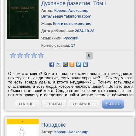
Духовное развитие. Том I
Автор:
Король Александр
Витальевич "akinformation"
Жанр:
Книги по психологии
;
Дата добавления:
2024-10-28
Язык книги:
Русский
Кол-во страниц:
17
0
О чем эта книга? Книга о том, кто такие люди, что ими движет,
почему есть люди плохие, есть люди хорошие?… Почему у кого-
то есть всегда удача, а кто-то неудачник?… Почему есть люди
счастливые, а есть люди, которые несчастливые?… Вот это все я
объясняю в своей книге. Следовательно, если ты хочешь выявить
вот эту причину и следствие и найти четкие весомые объяснения
всего происходящего с тобой, с твоими близкими, родными и
вообще...
О КНИГЕ
ОТЗЫВЫ
В ИЗБРАННОЕ
ЧИТАТЬ
Парадокс
Автор:
Король Александр