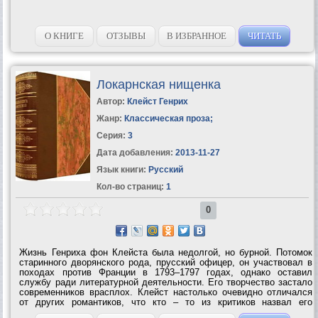
О КНИГЕ
ОТЗЫВЫ
В ИЗБРАННОЕ
ЧИТАТЬ
Локарнская нищенка
Автор:
Клейст Генрих
Жанр:
Классическая проза
;
Серия:
3
Дата добавления:
2013-11-27
Язык книги:
Русский
Кол-во страниц:
1
0
Жизнь Генриха фон Клейста была недолгой, но бурной. Потомок
старинного дворянского рода, прусский офицер, он участвовал в
походах против Франции в 1793–1797 годах, однако оставил
службу ради литературной деятельности. Его творчество застало
современников врасплох. Клейст настолько очевидно отличался
от других романтиков, что кто – то из критиков назвал его
«найденышем поэзии». В его произведениях отразилось смятение