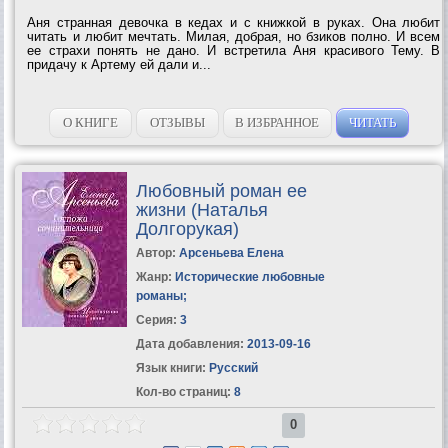
Аня странная девочка в кедах и с книжкой в руках. Она любит
читать и любит мечтать. Милая, добрая, но бзиков полно. И всем
ее страхи понять не дано. И встретила Аня красивого Тему. В
придачу к Артему ей дали и...
О КНИГЕ
ОТЗЫВЫ
В ИЗБРАННОЕ
ЧИТАТЬ
Любовный роман ее
жизни (Наталья
Долгорукая)
Автор:
Арсеньева Елена
Жанр:
Исторические любовные
романы
;
Серия:
3
Дата добавления:
2013-09-16
Язык книги:
Русский
Кол-во страниц:
8
0