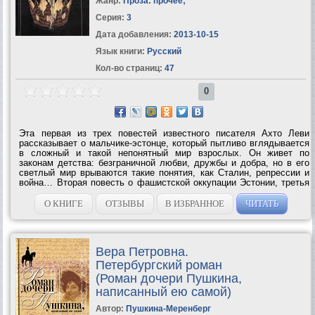
Жанр:
Проза: прочее
;
Серия:
3
Дата добавления:
2013-10-15
Язык книги:
Русский
Кол-во страниц:
47
0
Эта первая из трех повестей известного писателя Ахто Леви
рассказывает о мальчике-эстонце, который пытливо вглядывается
в сложный и такой непонятный мир взрослых. Он живет по
законам детства: безграничной любви, дружбы и добра, но в его
светлый мир врываются такие понятия, как Сталин, репрессии и
война… Вторая повесть о фашистской оккупации Эстонии, третья
— о послевоенном...
О КНИГЕ
ОТЗЫВЫ
В ИЗБРАННОЕ
ЧИТАТЬ
Вера Петровна.
Петербургский роман
(Роман дочери Пушкина,
написанный ею самой)
Автор:
Пушкина-Меренберг