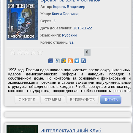
Автор:
Король Владимир
Жанр:
Книги Боевики
;
Серия:
3
Дата добавления:
2013-11-22
Язык книги:
Русский
Кол-во страниц:
82
0
1998 год. Россия едва начала подниматься после сокрушительных
ударов демократических реформ и наводить порядок в
собственном доме. Но контроль за основными финансовыми и
экономическими потоками в стране захватили полукриминальные
структуры, объединенные в холдинг. Чтобы вернуть эти потоки под
контроль государства, возрожденная госбезопасность решается
провести уникальную многоходовую операцию с внедрением в
руководство...
О КНИГЕ
ОТЗЫВЫ
В ИЗБРАННОЕ
ЧИТАТЬ
Интеллектуальный Клуб.