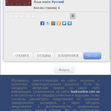
Язык книги:
Русский
Кол-во страниц:
4
0
О КНИГЕ
ОТЗЫВЫ
В ИЗБРАННОЕ
ЧИТАТЬ
Вперед
Материалы, присутствующие на сайте, получены с
публичных (широкодоступных) ресурсов. Если вы
обладаете авторским правом на какую либо
информацию, размещенную на сайте
booksonline.com.ua
и не согласны с её общедоступностью в будущем, то мы
согласны рассмотреть предложения по удалению
определенного материала, а также обсудить
предложения о договоренностях, разрешающих
использовать данный контент. Мы не отслеживаем