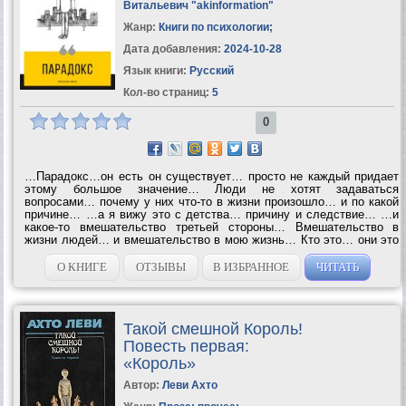
Витальевич "akinformation"
Жанр:
Книги по психологии
;
Дата добавления:
2024-10-28
Язык книги:
Русский
Кол-во страниц:
5
0
…Парадокс…он есть он существует… просто не каждый придает
этому большое значение… Люди не хотят задаваться
вопросами… почему у них что-то в жизни произошло… и по какой
причине… …а я вижу это с детства… причину и следствие… …и
какое-то вмешательство третьей стороны… Вмешательство в
жизни людей… и вмешательство в мою жизнь… Кто это… они это
или он… но есть то, что ведет куда-то нас… и тебя этим же
образом привело к...
О КНИГЕ
ОТЗЫВЫ
В ИЗБРАННОЕ
ЧИТАТЬ
Такой смешной Король!
Повесть первая:
«Король»
Автор:
Леви Ахто