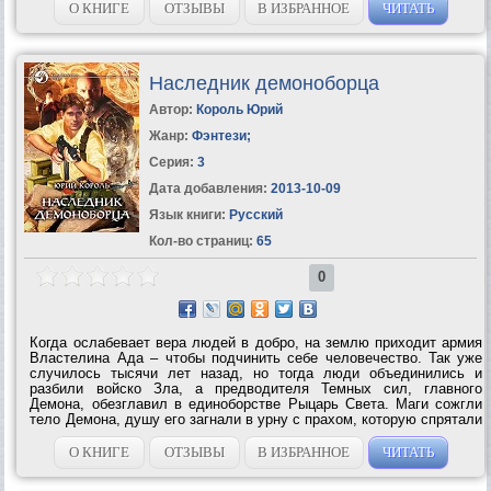
собственных...
О КНИГЕ
ОТЗЫВЫ
В ИЗБРАННОЕ
ЧИТАТЬ
Наследник демоноборца
Автор:
Король Юрий
Жанр:
Фэнтези
;
Серия:
3
Дата добавления:
2013-10-09
Язык книги:
Русский
Кол-во страниц:
65
0
Когда ослабевает вера людей в добро, на землю приходит армия
Властелина Ада – чтобы подчинить себе человечество. Так уже
случилось тысячи лет назад, но тогда люди объединились и
разбили войско Зла, а предводителя Темных сил, главного
Демона, обезглавил в единоборстве Рыцарь Света. Маги сожгли
тело Демона, душу его загнали в урну с прахом, которую спрятали
неизвестно где, а для защиты людей создали Орден Света. На
многие века затаились...
О КНИГЕ
ОТЗЫВЫ
В ИЗБРАННОЕ
ЧИТАТЬ