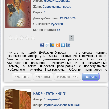
Автор:
Угрешич Дубравка
Жанр:
Современная проза
;
Серия:
3
Дата добавления:
2013-09-26
Язык книги:
Русский
Кол-во страниц:
55
0
«Читать не надо!» Дубравки Угрешич — это смелая критика
современной литературы. Книга состоит из критических эссе,
больше похожих на увлекательные рассказы. В них автор
блистательно разбивает литературные и околокультурные
штампы, а также пытается разобраться с последствиями
глобального триумфа Прагматизма. Сборник начинается с
остроумной критики книгоиздательского дела, от которой Угрешич
переходит к гораздо более серьезным...
О КНИГЕ
ОТЗЫВЫ
В ИЗБРАННОЕ
ЧИТАТЬ
Как читать книги
Автор:
Поварнин С.
Жанр:
Научно-образовательная: