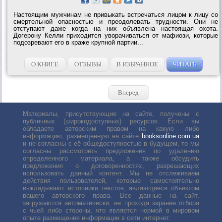
Настоящим мужчинам не привыкать встречаться лицом к лицу со
смертельной опасностью и преодолевать трудности. Они не
отступают даже когда на них объявлена настоящая охота.
Догерону Келли приходится уворачиваться от мафиози, которые
подозревают его в краже крупной партии...
О КНИГЕ
ОТЗЫВЫ
В ИЗБРАННОЕ
ЧИТАТЬ
Вперед
Материалы, присутствующие на сайте, получены с
публичных (широкодоступных) ресурсов. Если вы
обладаете авторским правом на какую либо
информацию, размещенную на сайте
booksonline.com.ua
и не согласны с её общедоступностью в будущем, то мы
согласны рассмотреть предложения по удалению
определенного материала, а также обсудить
предложения о договоренностях, разрешающих
использовать данный контент. Мы не отслеживаем
действия пользователей, которые самостоятельно
выкладывают источники текстов, являющиеся объектом
вашего авторского права. Все данные на сайт,
загружаются автоматически, не проходя заранее отбора
с чьей либо стороны, что является нормой в мировом
опыте размещения информации в сети интернет.