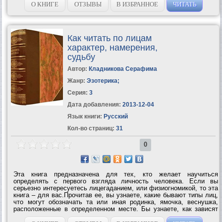
О КНИГЕ
ОТЗЫВЫ
В ИЗБРАННОЕ
ЧИТАТЬ
Как читать по лицам
характер, намерения,
судьбу
Автор:
Кладникова Серафима
Жанр:
Эзотерика
;
Серия:
3
Дата добавления:
2013-12-04
Язык книги:
Русский
Кол-во страниц:
31
0
Эта книга предназначена для тех, кто желает научиться
определять с первого взгляда личность человека. Если вы
серьезно интересуетесь лицегаданием, или физиогномикой, то эта
книга – для вас.Прочитав ее, вы узнаете, какие бывают типы лиц,
что могут обозначать та или иная родинка, ямочка, веснушка,
расположенные в определенном месте. Бы узнаете, как зависят
черты лица от темперамента и характера человека и многое–