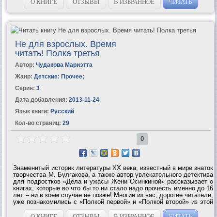
многое...
О КНИГЕ
ОТЗЫВЫ
В ИЗБРАННОЕ
ЧИТАТЬ
Не для взрослых. Время
читать! Полка третья
Автор:
Чудакова Мариэтта
Жанр:
Детские: Прочее
;
Серия:
3
Дата добавления:
2013-11-24
Язык книги:
Русский
Кол-во страниц:
29
0
Знаменитый историк литературы ХХ века, известный в мире знаток
творчества М. Булгакова, а также автор увлекательного детектива
для подростков «Дела и ужасы Жени Осинкиной» рассказывает о
книгах, которые во что бы то ни стало надо прочесть именно до 16
лет – ни в коем случае не позже! Многие из вас, дорогие читатели,
уже познакомились с «Полкой первой» и «Полкой второй» из этой
серии книг, теперь перед вами – «Полка...
О КНИГЕ
ОТЗЫВЫ
В ИЗБРАННОЕ
ЧИТАТЬ