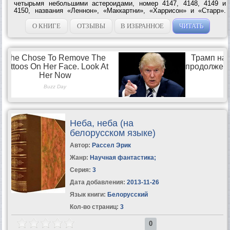
четырьмя небольшими астероидами, номер 4147, 4148, 4149 и
4150, названия «Леннон», «Маккартни», «Харрисон» и «Старр».
Где бы мы не находились, эти четыре космических тела вечно
кружат над нами. Они будут...
О КНИГЕ
ОТЗЫВЫ
В ИЗБРАННОЕ
ЧИТАТЬ
Неба, неба (на
белорусском языке)
Автор:
Рассел Эрик
Жанр:
Научная фантастика
;
Серия:
3
Дата добавления:
2013-11-26
Язык книги:
Белорусский
Кол-во страниц:
3
0