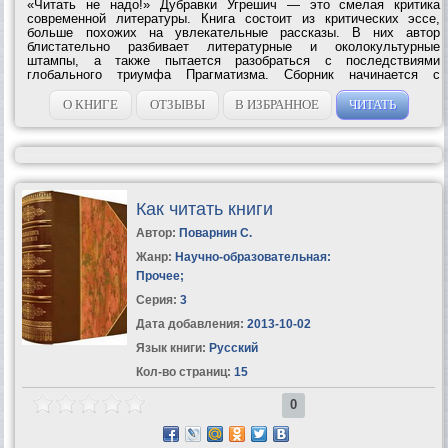
«Читать не надо!» Дубравки Угрешич — это смелая критика
современной литературы. Книга состоит из критических эссе,
больше похожих на увлекательные рассказы. В них автор
блистательно разбивает литературные и околокультурные
штампы, а также пытается разобраться с последствиями
глобального триумфа Прагматизма. Сборник начинается с
остроумной критики книгоиздательского дела, от которой Угрешич
переходит к гораздо более серьезным...
О КНИГЕ
ОТЗЫВЫ
В ИЗБРАННОЕ
ЧИТАТЬ
Как читать книги
Автор:
Поварнин С.
Жанр:
Научно-образовательная:
Прочее
;
Серия:
3
Дата добавления:
2013-10-02
Язык книги:
Русский
Кол-во страниц:
15
0