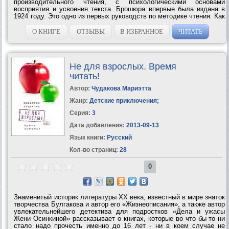
производительного чтения, с психологическими основами
восприятия и усвоения текста. Брошюра впервые была издана в
1924 году. Это одно из первых руководств по методике чтения. Как
писал C. И. Пoварнин в предисловии к изданию 1924 года, – это
«краткое введение в искусство чтения»....
О КНИГЕ
ОТЗЫВЫ
В ИЗБРАННОЕ
ЧИТАТЬ
Не для взрослых. Время
читать!
Автор:
Чудакова Мариэтта
Жанр:
Детские приключения
;
Серия:
3
Дата добавления:
2013-09-13
Язык книги:
Русский
Кол-во страниц:
28
0
Знаменитый историк литературы ХХ века, известный в мире знаток
творчества Булгакова и автор его «Жизнеописания», а также автор
увлекательнейшего детектива для подростков «Дела и ужасы
Жени Осинкиной» рассказывает о книгах, которые во что бы то ни
стало надо прочесть именно до 16 лет - ни в коем случае не