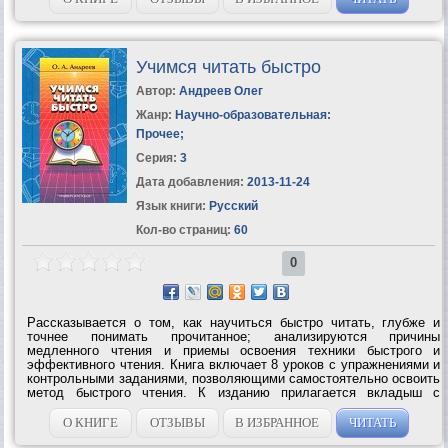
Учимся читать быстро
Автор:
Андреев Олег
Жанр:
Научно-образовательная:
Прочее
;
Серия:
3
Дата добавления:
2013-11-24
Язык книги:
Русский
Кол-во страниц:
60
0
Рассказывается о том, как научиться быстро читать, глубже и
точнее понимать прочитанное; анализируются причины
медленного чтения и приемы освоения техники быстрого и
эффективного чтения. Книга включает 8 уроков с упражнениями и
контрольными заданиями, позволяющими самостоятельно освоить
метод быстрого чтения. К изданию прилагается вкладыш с
тренировочными таблицами.УЧИМСЯ ЧИТАТЬ БЫСТРО – Первая
ступень обучения в Школе Олега...
О КНИГЕ
ОТЗЫВЫ
В ИЗБРАННОЕ
ЧИТАТЬ