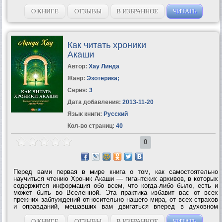
О КНИГЕ
ОТЗЫВЫ
В ИЗБРАННОЕ
ЧИТАТЬ
Как читать хроники
Акаши
Автор:
Хау Линда
Жанр:
Эзотерика
;
Серия:
3
Дата добавления:
2013-11-20
Язык книги:
Русский
Кол-во страниц:
40
0
Перед вами первая в мире книга о том, как самостоятельно
научиться чтению Хроник Акаши — гигантских архивов, в которых
содержится информация обо всем, что когда-либо было, есть и
может быть во Вселенной. Эта практика избавит вас от всех
прежних заблуждений относительно нашего мира, от всех страхов
и оправданий, мешавших вам двигаться вперед в духовном
развитии. Поскольку Хроники Акаши — это не физическое место,
а один из уровней...
О КНИГЕ
ОТЗЫВЫ
В ИЗБРАННОЕ
ЧИТАТЬ