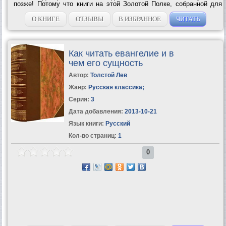
позже! Потому что книги на этой Золотой Полке, собранной для
вас Мариэттой Чудаковой, так хитро написаны, что если вы
опоздаете и...
О КНИГЕ
ОТЗЫВЫ
В ИЗБРАННОЕ
ЧИТАТЬ
Как читать евангелие и в
чем его сущность
Автор:
Толстой Лев
Жанр:
Русская классика
;
Серия:
3
Дата добавления:
2013-10-21
Язык книги:
Русский
Кол-во страниц:
1
0