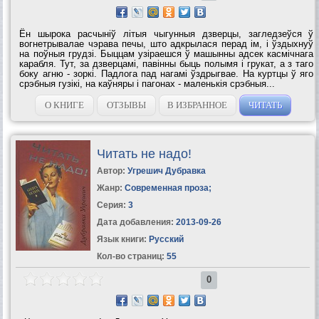
Ён шырока расчынiў лiтыя чыгунныя дзверцы, загледзеўся ў
вогнетрывалае чэрава печы, што адкрылася перад iм, i ўздыхнуў
на поўныя грудзi. Быццам узiраешся ў машынны адсек касмiчнага
карабля. Тут, за дзверцамi, павiнны быць полымя i грукат, а з таго
боку агню - зоркi. Падлога пад нагамi ўздрыгвае. На куртцы ў яго
срэбныя гузiкi, на каўняры i пагонах - маленькiя срэбныя...
О КНИГЕ
ОТЗЫВЫ
В ИЗБРАННОЕ
ЧИТАТЬ
Читать не надо!
Автор:
Угрешич Дубравка
Жанр:
Современная проза
;
Серия:
3
Дата добавления:
2013-09-26
Язык книги:
Русский
Кол-во страниц:
55
0