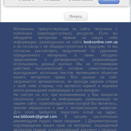
Вперед
Материалы, присутствующие на сайте, получены с
публичных (широкодоступных) ресурсов. Если вы
обладаете авторским правом на какую либо
информацию, размещенную на сайте
booksonline.com.ua
и не согласны с её общедоступностью в будущем, то мы
согласны рассмотреть предложения по удалению
определенного материала, а также обсудить
предложения о договоренностях, разрешающих
использовать данный контент. Мы не отслеживаем
действия пользователей, которые самостоятельно
выкладывают источники текстов, являющиеся объектом
вашего авторского права. Все данные на сайт,
загружаются автоматически, не проходя заранее отбора
с чьей либо стороны, что является нормой в мировом
опыте размещения информации в сети интернет.
Не смотря на это, при возникновении у Вас вопросов
касательно ссылок на информацию, размещенную на
нашем сайте, правообладателями которой Вы являетесь,
просим обращаться к нам с интересующим запросом.
Для этого требуется переслать е-mail на адрес:
vse.biblioteki@gmail.com
. В письме настоятельно
рекомендуем подать такие сведения : 1.Документальное
подтверждение ваших прав на материал, защищённый
авторским правом: отсканированный документ с печатью,