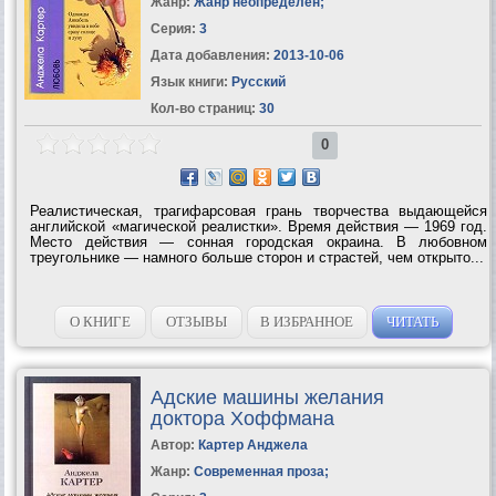
Жанр:
Жанр неопределен
;
Серия:
3
Дата добавления:
2013-10-06
Язык книги:
Русский
Кол-во страниц:
30
0
Реалистическая, трагифарсовая грань творчества выдающейся
английской «магической реалистки». Время действия — 1969 год.
Место действия — сонная городская окраина. В любовном
треугольнике — намного больше сторон и страстей, чем открыто...
О КНИГЕ
ОТЗЫВЫ
В ИЗБРАННОЕ
ЧИТАТЬ
Адские машины желания
доктора Хоффмана
Автор:
Картер Анджела
Жанр:
Современная проза
;