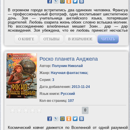
В огромном городе встретились два одиноких человека. Франсуа
— профессиональный фотограф, один воспитывает шестилетнюю
дочь. Зоя — учительница английского языка, потерявшая
родителей. Любовь озарила жизнь обоих словно вспышка молнии.
Но воссоединению влюбленных мешает Зоин… дар — дар
ясновидения. Зоя убеждена, что ее любовь принесет несчастье
Франсуа, и причин сомневаться в том, что так и будет, у нее нет:
ее провидческие сны...
О КНИГЕ
ОТЗЫВЫ
В ИЗБРАННОЕ
ЧИТАТЬ
Роско планета Анджела
Автор:
Полунин Николай
Жанр:
Научная фантастика
;
Серия:
3
Дата добавления:
2013-11-24
Язык книги:
Русский
Кол-во страниц:
107
0
Космический ковчег движется по Вселенной от одной разумной