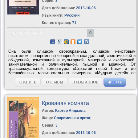
Серия:
3
Дата добавления:
2013-10-06
Язык книги:
Русский
Кол-во страниц:
71
0
Она были слишком своеобразным, слишком неистовым
писателем: попеременно чопорной и скандальной, экзотической и
обыденной, изысканной и вульгарной, манерной и скабрезной,
занимательной и обличительной, пышной и мрачной. От
транссексуальной колоратуры «Страстей новой Евы» и до
бесшабашных мюзик-холльных вечеринок «Мудрых детей» ее
романы не спутаешь ни с какими другими... Иногда на протяжении
романа характерный для Картер голос,...
О КНИГЕ
ОТЗЫВЫ
В ИЗБРАННОЕ
ЧИТАТЬ
Кровавая комната
Автор:
Картер Анджела
Жанр:
Современная проза
;
Серия:
3
Дата добавления:
2013-10-06