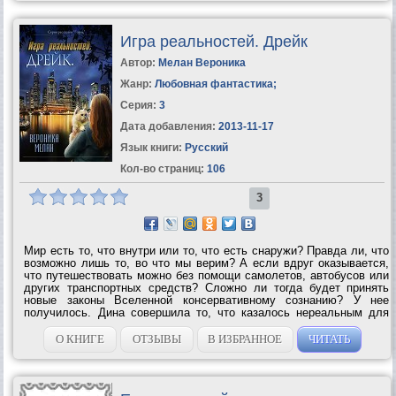
Игра реальностей. Дрейк
Автор:
Мелан Вероника
Жанр:
Любовная фантастика
;
Серия:
3
Дата добавления:
2013-11-17
Язык книги:
Русский
Кол-во страниц:
106
3
Мир есть то, что внутри или то, что есть снаружи? Правда ли, что
возможно лишь то, во что мы верим? А если вдруг оказывается,
что путешествовать можно без помощи самолетов, автобусов или
других транспортных средств? Сложно ли тогда будет принять
новые законы Вселенной консервативному сознанию? У нее
получилось. Дина совершила то, что казалось нереальным для
всех остальных людей - переступила через границу миров.
Потому что сделала...
О КНИГЕ
ОТЗЫВЫ
В ИЗБРАННОЕ
ЧИТАТЬ