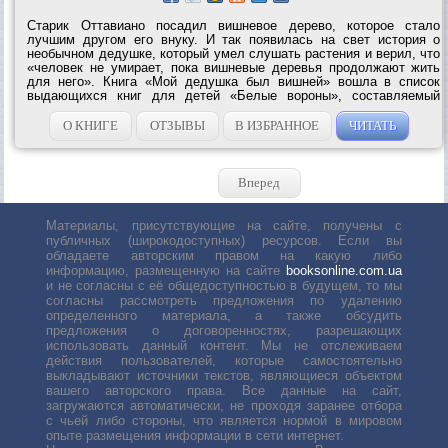
Старик Оттавиано посадил вишневое дерево, которое стало
лучшим другом его внуку. И так появилась на свет история о
необычном дедушке, который умел слушать растения и верил, что
«человек не умирает, пока вишневые деревья продолжают жить
для него». Книга «Мой дедушка был вишней» вошла в список
выдающихся книг для детей «Белые вороны», составляемый
Международной мюнхенской юношеской библиотекой. Она
отмечена премиями в Италии,...
О КНИГЕ
ОТЗЫВЫ
В ИЗБРАННОЕ
ЧИТАТЬ
Вперед
Материалы, присутствующие на сайте, получены с
публичных (широкодоступных) ресурсов. Если вы
обладаете авторским правом на какую либо
информацию, размещенную на сайте
booksonline.com.ua
и не согласны с её общедоступностью в будущем, то мы
согласны рассмотреть предложения по удалению
определенного материала, а также обсудить
предложения о договоренностях, разрешающих
использовать данный контент. Мы не отслеживаем
действия пользователей, которые самостоятельно
выкладывают источники текстов, являющиеся объектом
вашего авторского права. Все данные на сайт,
загружаются автоматически, не проходя заранее отбора
с чьей либо стороны, что является нормой в мировом
опыте размещения информации в сети интернет.