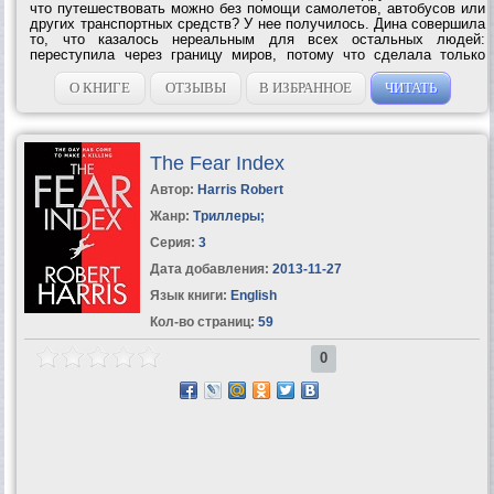
что путешествовать можно без помощи самолетов, автобусов или
других транспортных средств? У нее получилось. Дина совершила
то, что казалось нереальным для всех остальных людей:
переступила через границу миров, потому что сделала только
одно – поверила. И кто же знал, что в новом мире окажется так
интересно: новая...
О КНИГЕ
ОТЗЫВЫ
В ИЗБРАННОЕ
ЧИТАТЬ
The Fear Index
Автор:
Harris Robert
Жанр:
Триллеры
;
Серия:
3
Дата добавления:
2013-11-27
Язык книги:
English
Кол-во страниц:
59
0