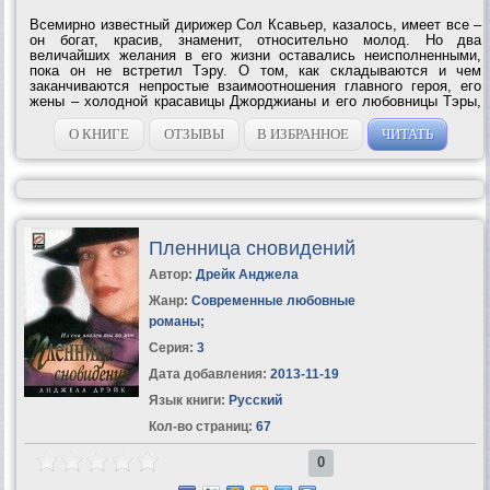
Всемирно известный дирижер Сол Ксавьер, казалось, имеет все –
он богат, красив, знаменит, относительно молод. Но два
величайших желания в его жизни оставались неисполненными,
пока он не встретил Тэру. О том, как складываются и чем
заканчиваются непростые взаимоотношения главного героя, его
жены – холодной красавицы Джорджианы и его любовницы Тэры,
читатели узнают, прочитав этот прекрасный роман о большой...
О КНИГЕ
ОТЗЫВЫ
В ИЗБРАННОЕ
ЧИТАТЬ
Пленница сновидений
Автор:
Дрейк Анджела
Жанр:
Современные любовные
романы
;
Серия:
3
Дата добавления:
2013-11-19
Язык книги:
Русский
Кол-во страниц:
67
0