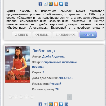
«Дитя любви» в известном смысле может считаться
продолжением романа «Любовница», открывшего в 1997 году
серию «Скарлет» и так полюбившегося читателям, хотя обладает
вполне самостоятельным законченным сюжетом. В центре
повествования — судьба взрослой дочери главных героев
«Любовницы» Алессандры. Выросшей в атмосфере мира и
согласия родительского дома, ей предстоит столкнуться с
ненавистью, коварством, интригами со стороны...
О КНИГЕ
ОТЗЫВЫ
В ИЗБРАННОЕ
ЧИТАТЬ
Любовница
Автор:
Дрейк Анджела
Жанр:
Современные любовные
романы
;
Серия:
3
Дата добавления:
2013-11-19
Язык книги:
Русский
Кол-во страниц:
78
0