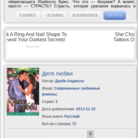
оберегающего Изабеллу Брюс. Что это — безумие? А может,
просто — СТРАСТЬ? Страсть, которая ураганом ворвалась в
жизнь Макса и Изабеллы, раз и навсегда изменив их...
О КНИГЕ
ОТЗЫВЫ
В ИЗБРАННОЕ
ЧИТАТЬ
Дитя любви
Автор:
Дрейк Анджела
Жанр:
Современные любовные
романы
;
Серия:
3
Дата добавления:
2013-11-19
Язык книги:
Русский
Кол-во страниц:
72
0