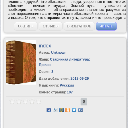
планеты к другой. Его обитатели — люди, уверенные в том, что их
«Земля» — вечная и мудрая, Земной путь — уникален и
необходим, а миссия — облагораживание планетных разумов за
счет переселения на эти миры части обитателей ковчега — светла
и высока О том, кто отправил их в путь, зачем и что происходит с
планетами, пережившими «переселение», задумываться не
принято и опасно. У...
О КНИГЕ
ОТЗЫВЫ
В ИЗБРАННОЕ
ЧИТАТЬ
index
Автор:
Unknown
Жанр:
Старинная литература:
Прочее
;
Серия:
3
Дата добавления:
2013-09-29
Язык книги:
Русский
Кол-во страниц:
107
0