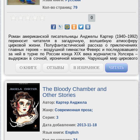
Кол-во страниц:
79
0
Роман американской писательницы Анджелы Картер (1940–1992)
переносит читателя в загадочную, волшебную атмосферу
цирковой жизни. Полуфантастический рассказ о приключениях
главных героев – воздушной гимнастки Феверс и последовавшего
за ней в турне по России конца XIX века журналиста Уолсера –
выдержан в сочной, ироничной манере. Чарующий мир циркового
закулисья, роскошные покои великокняжеского дворца,
затерявшаяся среди сибирских...
О КНИГЕ
ОТЗЫВЫ
В ИЗБРАННОЕ
ЧИТАТЬ
The Bloody Chamber and
Other Stories
Автор:
Картер Анджела
Жанр:
Современная проза
;
Серия:
3
Дата добавления:
2013-11-18
Язык книги:
English
Кол-во страниц:
34