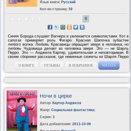
Язык книги:
Русский
Кол-во страниц:
39
0
Синяя Борода слушает Вагнера и увлекается символистами. Кот в
сапогах примеряет роль Фигаро. Красная Шапочка зубастее
любого волка. Любовь Красавицы обращает зверя в человека, но
любовь Чудовища делает из человека зверя. Это — не Шарль
Перро. Это — Анджела Картер, удивительная и неповторимая. В
своем сборнике рассказов, где невинные сюжеты из Шарля Перро
преобразуются в сумрачные страшилки, готические и эротические,
писательница...
О КНИГЕ
ОТЗЫВЫ
В ИЗБРАННОЕ
ЧИТАТЬ
Ночи в цирке
Автор:
Картер Анджела
Жанр:
Социальная фантастика
;
Серия:
3
Дата добавления:
2013-10-06
Язык книги:
Русский