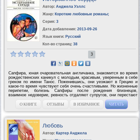
Автор:
Анджела Уэллс
Жанр:
Короткие любовные романы
;
Серия:
3
Дата добавления:
2013-09-26
Язык книги:
Русский
Кол-во страниц:
38
3
Сапфира, юная очаровательная англичанка, знакомится во время
рождественских каникул с молодым, красивым, уверенным в себе
греком по имени Танос. Поженившись, они уезжают в Грецию и
какое-то время чувствуют себя очень счастливыми. Но жизненные
перипетии, болезнь Сапфиры после рождения близнецов,
взаимное недоверие, ревность отдаляют супругов, они перестают
понимать друг друга – и дело доходит до развода. Но в конце
концов любовь...
О КНИГЕ
ОТЗЫВЫ
В ИЗБРАННОЕ
ЧИТАТЬ
Любовь
Автор:
Картер Анджела