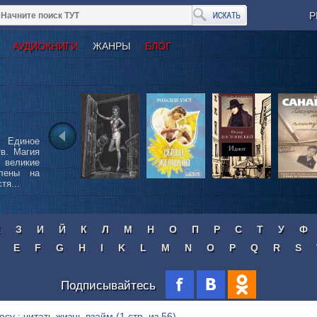
Р
АУДИОКНИГИ
ЖАНРЫ
БЛОГ
 Единое
тв. Магия
великие
влены на
тя...
Ж
З
И
Й
К
Л
М
Н
О
П
Р
С
Т
У
Ф
E
F
G
H
I
K
L
M
N
O
P
Q
R
S
Подписывайтесь
осу : читать жизнь взайм
(1 стр. из 56)