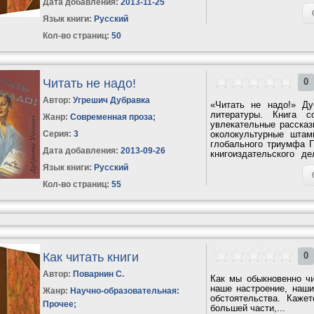
Дата добавления:
2013-11-25
Язык книги:
Русский
Кол-во страниц:
50
Читать не надо!
0
Автор:
Угрешич Дубравка
«Читать не надо!» Д
литературы. Книга с
Жанр:
Современная проза
;
увлекательные рассказ
Серия:
3
околокультурные штам
глобального триумфа П
Дата добавления:
2013-09-26
книгоиздательского д
серьезным...
Язык книги:
Русский
Кол-во страниц:
55
Как читать книги
0
Автор:
Поварнин С.
Как мы обыкновенно чит
наше настроение, наши
Жанр:
Научно-образовательная:
обстоятельства. Каже
Прочее
;
большей части,...