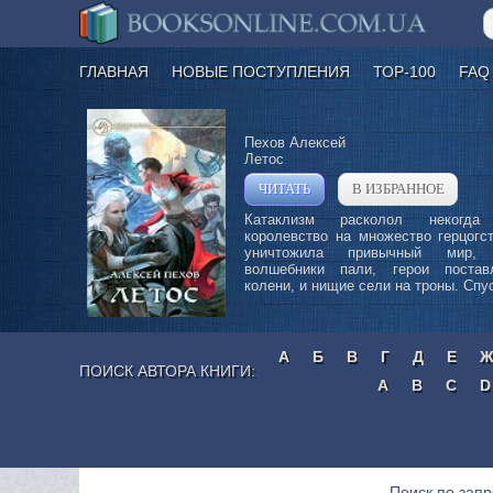
ГЛАВНАЯ
НОВЫЕ ПОСТУПЛЕНИЯ
ТОР-100
FAQ
Пехов Алексей
Летос
ЧИТАТЬ
В ИЗБРАННОЕ
»
Катаклизм расколол некогда
королевство на множество герцогс
уничтожила привычный мир, 
волшебники пали, герои поста
колени, и нищие сели на троны. Спус
А
Б
В
Г
Д
Е
ПОИСК АВТОРА КНИГИ:
A
B
C
D
Поиск по запр