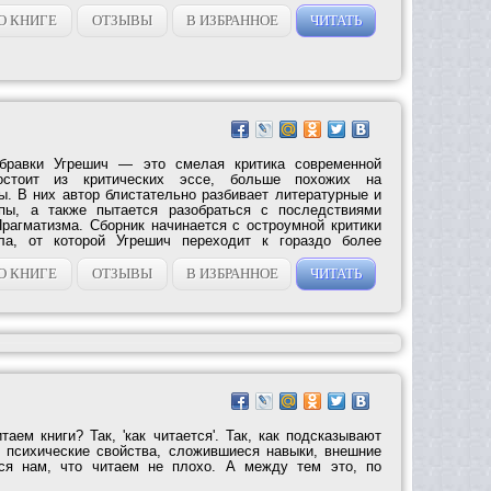
О КНИГЕ
ОТЗЫВЫ
В ИЗБРАННОЕ
ЧИТАТЬ
убравки Угрешич — это смелая критика современной
остоит из критических эссе, больше похожих на
ы. В них автор блистательно разбивает литературные и
пы, а также пытается разобраться с последствиями
рагматизма. Сборник начинается с остроумной критики
ела, от которой Угрешич переходит к гораздо более
О КНИГЕ
ОТЗЫВЫ
В ИЗБРАННОЕ
ЧИТАТЬ
аем книги? Так, 'как читается'. Так, как подсказывают
 психические свойства, сложившиеся навыки, внешние
тся нам, что читаем не плохо. А между тем это, по