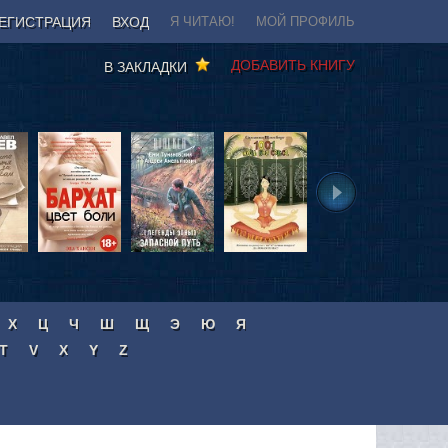
ЕГИСТРАЦИЯ
ВХОД
Я ЧИТАЮ!
МОЙ ПРОФИЛЬ
ДОБАВИТЬ КНИГУ
В ЗАКЛАДКИ
Х
Ц
Ч
Ш
Щ
Э
Ю
Я
T
V
X
Y
Z