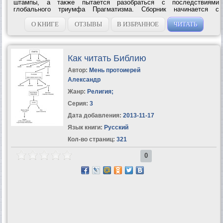
штампы, а также пытается разобраться с последствиями
глобального триумфа Прагматизма. Сборник начинается с
остроумной критики книгоиздательского дела, от которой Угрешич
переходит к гораздо более серьезным...
О КНИГЕ
ОТЗЫВЫ
В ИЗБРАННОЕ
ЧИТАТЬ
Как читать Библию
Автор:
Мень протоиерей
Александр
Жанр:
Религия
;
Серия:
3
Дата добавления:
2013-11-17
Язык книги:
Русский
Кол-во страниц:
321
0