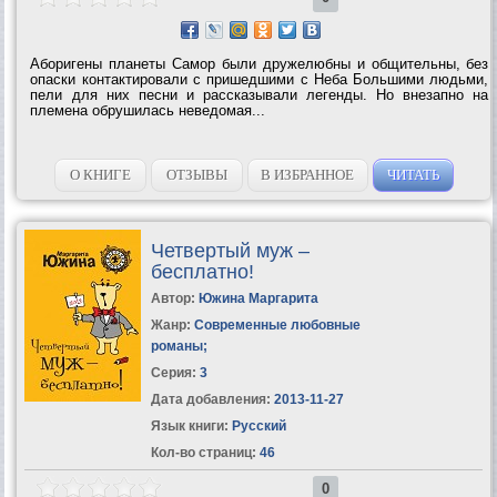
Аборигены планеты Самор были дружелюбны и общительны, без
опаски контактировали с пришедшими с Неба Большими людьми,
пели для них песни и рассказывали легенды. Но внезапно на
племена обрушилась неведомая...
О КНИГЕ
ОТЗЫВЫ
В ИЗБРАННОЕ
ЧИТАТЬ
Четвертый муж –
бесплатно!
Автор:
Южина Маргарита
Жанр:
Современные любовные
романы
;
Серия:
3
Дата добавления:
2013-11-27
Язык книги:
Русский
Кол-во страниц:
46
0