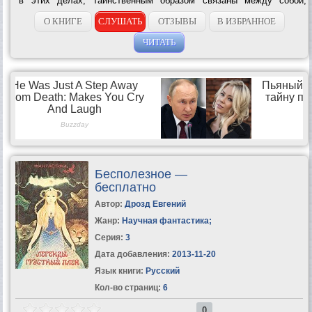
в этих делах, таинственным образом связаны между собой,
приводят к неожиданной...
О КНИГЕ
СЛУШАТЬ
ОТЗЫВЫ
В ИЗБРАННОЕ
ЧИТАТЬ
Бесполезное —
бесплатно
Автор:
Дрозд Евгений
Жанр:
Научная фантастика
;
Серия:
3
Дата добавления:
2013-11-20
Язык книги:
Русский
Кол-во страниц:
6
0