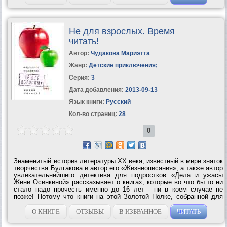
Не для взрослых. Время
читать!
Автор:
Чудакова Мариэтта
Жанр:
Детские приключения
;
Серия:
3
Дата добавления:
2013-09-13
Язык книги:
Русский
Кол-во страниц:
28
0
Знаменитый историк литературы ХХ века, известный в мире знаток
творчества Булгакова и автор его «Жизнеописания», а также автор
увлекательнейшего детектива для подростков «Дела и ужасы
Жени Осинкиной» рассказывает о книгах, которые во что бы то ни
стало надо прочесть именно до 16 лет - ни в коем случае не
позже! Потому что книги на этой Золотой Полке, собранной для
вас Мариэттой Чудаковой, так хитро написаны, что если вы
опоздаете и...
О КНИГЕ
ОТЗЫВЫ
В ИЗБРАННОЕ
ЧИТАТЬ