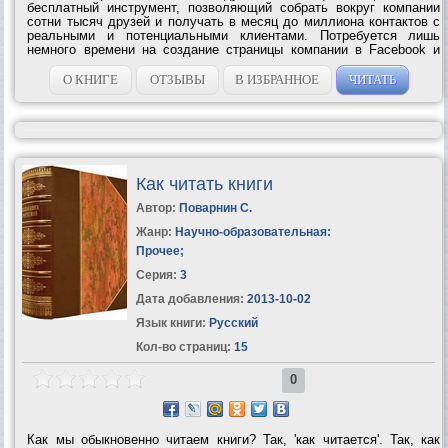
бесплатный инструмент, позволяющий собрать вокруг компании
сотни тысяч друзей и получать в месяц до миллиона контактов с
реальными и потенциальными клиентами. Потребуется лишь
немного времени на создание страницы компании в Facebook и
«Вконтакте», дисциплинированность в поддержке коммуникации с
ее посетителями и...
О КНИГЕ
ОТЗЫВЫ
В ИЗБРАННОЕ
ЧИТАТЬ
Как читать книги
Автор:
Поварнин С.
Жанр:
Научно-образовательная:
Прочее
;
Серия:
3
Дата добавления:
2013-10-02
Язык книги:
Русский
Кол-во страниц:
15
0
Как мы обыкновенно читаем книги? Так, 'как читается'. Так, как