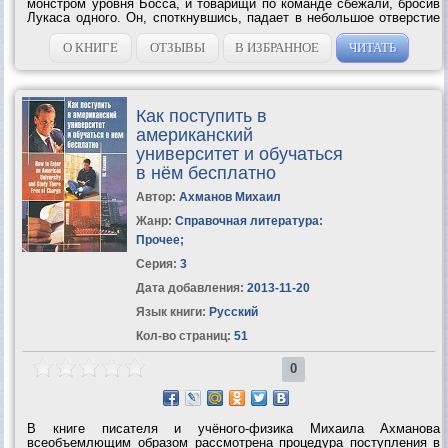
монстром уровня Босса, и товарищи по команде сбежали, бросив
Лукаса одного. Он, споткнувшись, падает в небольшое отверстие
и спасается от Босса, однако, умудряется застрять в этой
пещере! Да еще и не...
О КНИГЕ
ОТЗЫВЫ
В ИЗБРАННОЕ
ЧИТАТЬ
Как поступить в
американский
университет и обучаться
в нём бесплатно
Автор:
Ахманов Михаил
Жанр:
Справочная литература:
Прочее
;
Серия:
3
Дата добавления:
2013-11-20
Язык книги:
Русский
Кол-во страниц:
51
0
В книге писателя и учёного-физика Михаила Ахманова
всеобъемлющим образом рассмотрена процедура поступления в