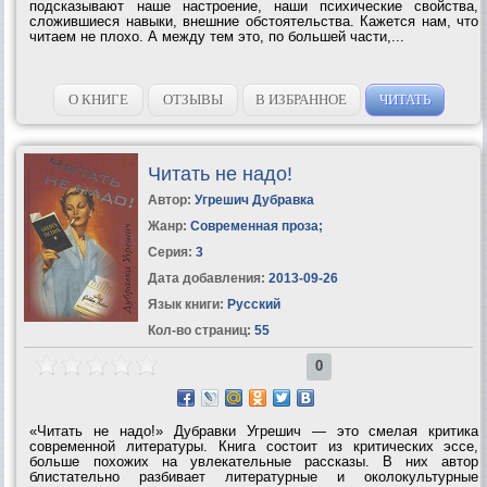
подсказывают наше настроение, наши психические свойства,
сложившиеся навыки, внешние обстоятельства. Кажется нам, что
читаем не плохо. А между тем это, по большей части,...
О КНИГЕ
ОТЗЫВЫ
В ИЗБРАННОЕ
ЧИТАТЬ
Читать не надо!
Автор:
Угрешич Дубравка
Жанр:
Современная проза
;
Серия:
3
Дата добавления:
2013-09-26
Язык книги:
Русский
Кол-во страниц:
55
0
«Читать не надо!» Дубравки Угрешич — это смелая критика
современной литературы. Книга состоит из критических эссе,
больше похожих на увлекательные рассказы. В них автор
блистательно разбивает литературные и околокультурные