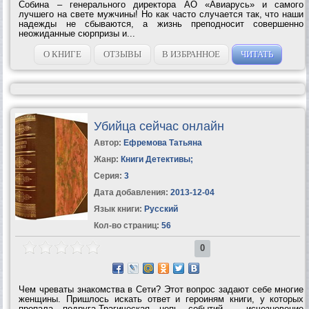
Собина – генерального директора АО «Авиарусь» и самого
лучшего на свете мужчины! Но как часто случается так, что наши
надежды не сбываются, а жизнь преподносит совершенно
неожиданные сюрпризы и...
О КНИГЕ
ОТЗЫВЫ
В ИЗБРАННОЕ
ЧИТАТЬ
Убийца сейчас онлайн
Автор:
Ефремова Татьяна
Жанр:
Книги Детективы
;
Серия:
3
Дата добавления:
2013-12-04
Язык книги:
Русский
Кол-во страниц:
56
0
Чем чреваты знакомства в Сети? Этот вопрос задают себе многие
женщины. Пришлось искать ответ и героиням книги, у которых
пропала подруга.Трагическая цепь событий – исчезновение