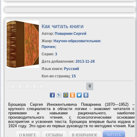
Как читать книги
Автор:
Поварнин Сергей
Жанр:
Научно-образовательная:
Прочее
;
Серия:
3
Дата добавления:
2013-11-28
Язык книги:
Русский
Кол-во страниц:
15
0
Брошюра Сергея Иннокентьевича Поварнина (1870—1952) –
крупного специалиста в области логики – знакомит читателя с
приемами и навыками рационального, наиболее
производительного чтения, с психологическими основами
восприятия и усвоения текста. Брошюра впервые была издана в
1924 году. Это одно из первых руководств по методике чтения. Как
писал C. И. Пoварнин в предисловии к изданию 1924 года, – это
«краткое введение в искусство чтения»....
О КНИГЕ
ОТЗЫВЫ
В ИЗБРАННОЕ
ЧИТАТЬ