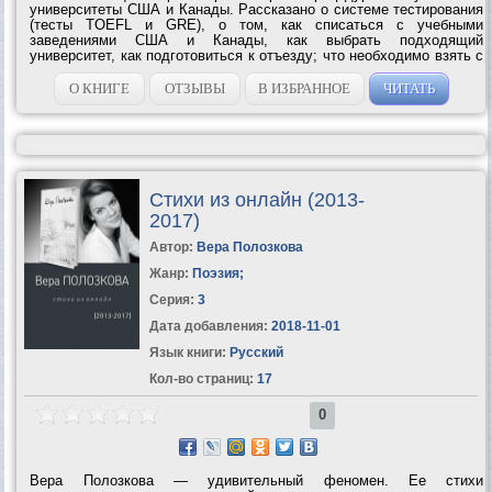
университеты США и Канады. Рассказано о системе тестирования
(тесты TOEFL и GRE), о том, как списаться с учебными
заведениями США и Канады, как выбрать подходящий
университет, как подготовиться к отъезду; что необходимо взять с
собой и что желательно знать и уметь (компьютер, вождение
автомобиля, операции с банковскими счетами и...
О КНИГЕ
ОТЗЫВЫ
В ИЗБРАННОЕ
ЧИТАТЬ
Стихи из онлайн (2013-
2017)
Автор:
Вера Полозкова
Жанр:
Поэзия
;
Серия:
3
Дата добавления:
2018-11-01
Язык книги:
Русский
Кол-во страниц:
17
0
Вера Полозкова — удивительный феномен. Ее стихи