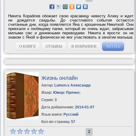
Никита Кораблев обожает свою красавицу невесту Алику и ждет
не дождется свадьбы. До счастливого события остаются
считанные дни, когда появляется Яна с крошечным Никиткой. Они
приехали к любящему папке, который их очень ждал, забрасывая
милыми смс и денежными переводами. Никита в ярости: он не
знаком с Яной и физически не мог участвовать в зачатии малыша.
Никто ему не верит, зато осуждают все. Но это лишь первый шаг
на пути полного...
О КНИГЕ
ОТЗЫВЫ
В ИЗБРАННОЕ
ЧИТАТЬ
Жизнь онлайн
Автор:
Lumen-s Александр
Жанр:
Юмор: Прочее
;
Серия:
3
Дата добавления:
2014-01-07
Язык книги:
Русский
Кол-во страниц:
57
2