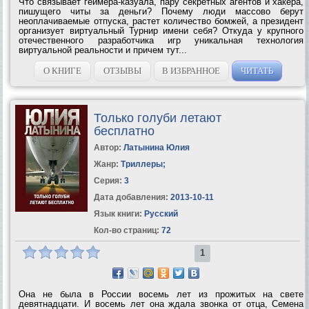
Что связывает геймера-казуала, пару секретных агентов и хакера,
пишущего читы за деньги? Почему люди массово берут
неоплачиваемые отпуска, растет количество бомжей, а президент
организует виртуальный Турнир имени себя? Откуда у крупного
отечественного разработчика игр уникальная технология
виртуальной реальности и причем тут...
О КНИГЕ
ОТЗЫВЫ
В ИЗБРАННОЕ
ЧИТАТЬ
Только голуби летают
бесплатно
Автор:
Латынина Юлия
Жанр:
Триллеры
;
Серия:
3
Дата добавления:
2013-10-11
Язык книги:
Русский
Кол-во страниц:
72
1
Она не была в России восемь лет из прожитых на свете
девятнадцати. И восемь лет она ждала звонка от отца, Семена