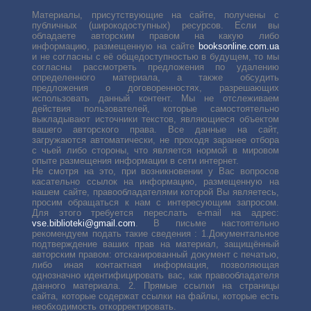
Материалы, присутствующие на сайте, получены с
публичных (широкодоступных) ресурсов. Если вы
обладаете авторским правом на какую либо
информацию, размещенную на сайте
booksonline.com.ua
и не согласны с её общедоступностью в будущем, то мы
согласны рассмотреть предложения по удалению
определенного материала, а также обсудить
предложения о договоренностях, разрешающих
использовать данный контент. Мы не отслеживаем
действия пользователей, которые самостоятельно
выкладывают источники текстов, являющиеся объектом
вашего авторского права. Все данные на сайт,
загружаются автоматически, не проходя заранее отбора
с чьей либо стороны, что является нормой в мировом
опыте размещения информации в сети интернет.
Не смотря на это, при возникновении у Вас вопросов
касательно ссылок на информацию, размещенную на
нашем сайте, правообладателями которой Вы являетесь,
просим обращаться к нам с интересующим запросом.
Для этого требуется переслать е-mail на адрес:
vse.biblioteki@gmail.com
. В письме настоятельно
рекомендуем подать такие сведения : 1.Документальное
подтверждение ваших прав на материал, защищённый
авторским правом: отсканированный документ с печатью,
либо иная контактная информация, позволяющая
однозначно идентифицировать вас, как правообладателя
данного материала. 2. Прямые ссылки на страницы
сайта, которые содержат ссылки на файлы, которые есть
необходимость откорректировать.