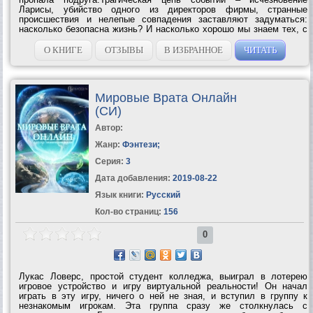
Ларисы, убийство одного из директоров фирмы, странные
происшествия и нелепые совпадения заставляют задуматься:
насколько безопасна жизнь? И насколько хорошо мы знаем тех, с
кем проводим все рабочее время на сжатом пространстве
обычного офиса? Жизнь резко...
О КНИГЕ
ОТЗЫВЫ
В ИЗБРАННОЕ
ЧИТАТЬ
Мировые Врата Онлайн
(СИ)
Автор:
Жанр:
Фэнтези
;
Серия:
3
Дата добавления:
2019-08-22
Язык книги:
Русский
Кол-во страниц:
156
0
Лукас Ловерс, простой студент колледжа, выиграл в лотерею
игровое устройство и игру виртуальной реальности! Он начал
играть в эту игру, ничего о ней не зная, и вступил в группу к
незнакомым игрокам. Эта группа сразу же столкнулась с