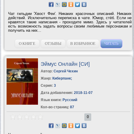
Чат гильдии 'Хвост Феи'. Никаких красочных описаний. Никаких
действий. Исключительно переписка в чате. Юмор, стёб. Если не
нравятся такие написания - проходите мимо. Здесь у читателей
есть возможность задать вопросы своим любимым персонажам и
получить на них...
О КНИГЕ
ОТЗЫВЫ
В ИЗБРАННОЕ
ЧИТАТЬ
Эймус Онлайн [СИ]
Автор:
Сергей Чехин
Жанр:
Киберпанк
;
Серия:
3
Дата добавления:
2018-11-07
Язык книги:
Русский
Кол-во страниц:
87
0