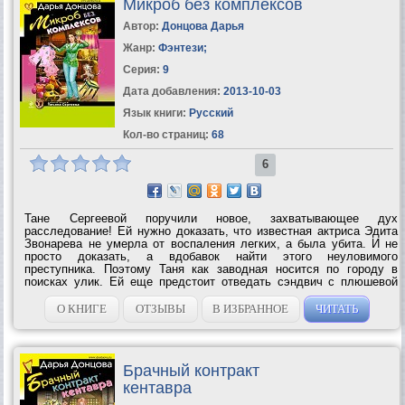
Микроб без комплексов
Автор:
Донцова Дарья
Жанр:
Фэнтези
;
Серия:
9
Дата добавления:
2013-10-03
Язык книги:
Русский
Кол-во страниц:
68
6
Тане Сергеевой поручили новое, захватывающее дух
расследование! Ей нужно доказать, что известная актриса Эдита
Звонарева не умерла от воспаления легких, а была убита. И не
просто доказать, а вдобавок найти этого неуловимого
преступника. Поэтому Таня как заводная носится по городу в
поисках улик. Ей еще предстоит отведать сэндвич с плюшевой
крысой, узнать, почему мгновенно вянут цветы и кто такой микроб
без...
О КНИГЕ
ОТЗЫВЫ
В ИЗБРАННОЕ
ЧИТАТЬ
Брачный контракт
кентавра