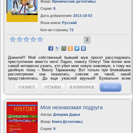
Жанр:
Иронические детективы
;
Серия:
9
Дата добавления:
2013-10-03
Язык книги:
Русский
Кол-во страниц:
72
2
Дожили!!! Мой собственный бывший муж просит расследовать
преступление вместо него! Ладно, помогу Олегу! Тем более мне
самой интересно узнать, кто убил мою новую знакомую, к тому же
двойную тезку – Виолу Тараканову. Вот только при ближайшем
рассмотрении она оказалась совсем не такой, какой
представлялась. Да еще ужасной вруньей! Буквально всем
наплела с три короба. Что за тайны скрыты в ее жизни? И при чем
здесь неведомая страна Монгото?...
О КНИГЕ
ОТЗЫВЫ
В ИЗБРАННОЕ
ЧИТАТЬ
Моя незнакомая подруга
Автор:
Донцова Дарья
Жанр:
Книги Детективы
;
Серия:
9