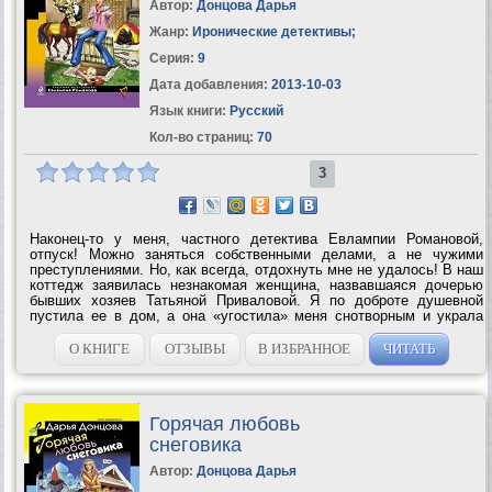
Автор:
Донцова Дарья
Жанр:
Иронические детективы
;
Серия:
9
Дата добавления:
2013-10-03
Язык книги:
Русский
Кол-во страниц:
70
3
Наконец-то у меня, частного детектива Евлампии Романовой,
отпуск! Можно заняться собственными делами, а не чужими
преступлениями. Но, как всегда, отдохнуть мне не удалось! В наш
коттедж заявилась незнакомая женщина, назвавшаяся дочерью
бывших хозяев Татьяной Приваловой. Я по доброте душевной
пустила ее в дом, а она «угостила» меня снотворным и украла
вещи и деньги! Мой приятель Вовка Костин, осмотрев
оставленные воровкой пожитки,...
О КНИГЕ
ОТЗЫВЫ
В ИЗБРАННОЕ
ЧИТАТЬ
Горячая любовь
снеговика
Автор:
Донцова Дарья