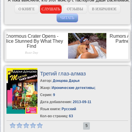
А пока выясняли, кто этот монстр с паспортом Даши Васильевой,
в банке произошло ограбление! Нападавшие забрали самое
дорогое – папку с...
О КНИГЕ
СЛУШАТЬ
ОТЗЫВЫ
В ИЗБРАННОЕ
ЧИТАТЬ
Третий глаз-алмаз
Автор:
Донцова Дарья
Жанр:
Иронические детективы
;
Серия:
9
Дата добавления:
2013-09-11
Язык книги:
Русский
Кол-во страниц:
63
5