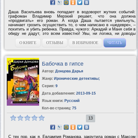
Даша Васильева вновь попадает в водоворот жутких событий:
графоман Владимир Мерзкий решает, что она должна
«продвигать» его роман. А когда Даша пытается увильнуть,
начинает грозить осуществить то, о чем написано в «шедевре», –
похитить и убить ребенка. Правда, чужого: Аркадий и Маня себя в
обиду не дадут, это всем известно! Увы, ни логика, ни доводы
рассудка не работают, когда имеешь дело с сумасшедшим. Да
еще и не с одним! Постепенно...
О КНИГЕ
ОТЗЫВЫ
В ИЗБРАННОЕ
ЧИТАТЬ
Бабочка в гипсе
Автор:
Донцова Дарья
Жанр:
Иронические детективы
;
Серия:
9
Дата добавления:
2013-09-15
Язык книги:
Русский
Кол-во страниц:
75
13
С тех пор, как я, Евлампия Романова, закрутила роман с Максом