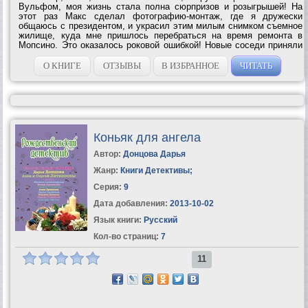
Вульфом, моя жизнь стала полна сюрпризов и розыгрышей! На
этот раз Макс сделал фотографию-монтаж, где я дружески
общаюсь с президентом, и украсил этим милым снимком съемное
жилище, куда мне пришлось перебраться на время ремонта в
Мопсино. Это оказалось роковой ошибкой! Новые соседи приняли
фото за чистую монету и решили, что Лампа не просто
любительница собак и безработная...
О КНИГЕ
ОТЗЫВЫ
В ИЗБРАННОЕ
ЧИТАТЬ
Коньяк для ангела
Автор:
Донцова Дарья
Жанр:
Книги Детективы
;
Серия:
9
Дата добавления:
2013-10-02
Язык книги:
Русский
Кол-во страниц:
7
11