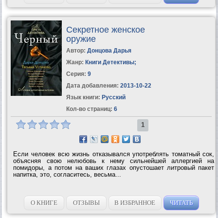
Секретное женское
оружие
Автор:
Донцова Дарья
Жанр:
Книги Детективы
;
Серия:
9
Дата добавления:
2013-10-22
Язык книги:
Русский
Кол-во страниц:
6
1
Если человек всю жизнь отказывался употреблять томатный сок,
объясняя свою нелюбовь к нему сильнейшей аллергией на
помидоры, а потом на ваших глазах опустошает литровый пакет
напитка, это, согласитесь, весьма...
О КНИГЕ
ОТЗЫВЫ
В ИЗБРАННОЕ
ЧИТАТЬ