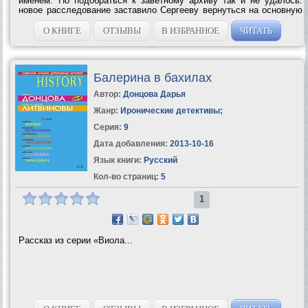
именем. Но подобраться к заветному архиву так и не удалось:
новое расследование заставило Сергееву вернуться на основную
службу. Зоя, вдова адвоката с чудной фамилией Ветошь, желала
получить страховку...
О КНИГЕ
ОТЗЫВЫ
В ИЗБРАННОЕ
ЧИТАТЬ
Балерина в бахилах
Автор:
Донцова Дарья
Жанр:
Иронические детективы
;
Серия:
9
Дата добавления:
2013-10-16
Язык книги:
Русский
Кол-во страниц:
5
1
Рассказ из серии «Виола...