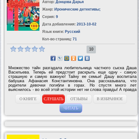
Автор:
Донцова Дарья
Жанр:
Иронические детективы
;
Серия:
9
Дата добавления:
2013-10-02
Язык книги:
Русский
Кол-во страниц:
71
10
Множество тайн разгадала любительница частного сыска Даша
Васильева. Теперь ей предстоит раскрыть еще одну - самую
страшную и самую важную! Тайну ее семьи! Дашу воспитала
бабушка Афанасия Константиновна. Она рассказывала, что
родители девочки погибли в горах. Но спустя много лет
выяснилось - во всей этой истории нет ни слова правды! А правда
оказалась такой невероятной, что даже прошедшая огонь, воду и
медные трубы Даша Васильева...
О КНИГЕ
СЛУШАТЬ
ОТЗЫВЫ
В ИЗБРАННОЕ
ЧИТАТЬ