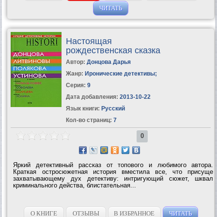
ЧИТАТЬ
Настоящая
рождественская сказка
Автор:
Донцова Дарья
Жанр:
Иронические детективы
;
Серия:
9
Дата добавления:
2013-10-22
Язык книги:
Русский
Кол-во страниц:
7
0
Яркий детективный рассказ от топового и любимого автора.
Краткая остросюжетная история вместила все, что присуще
захватывающему дух детективу: интригующий сюжет, шквал
криминального действа, блистательная...
О КНИГЕ
ОТЗЫВЫ
В ИЗБРАННОЕ
ЧИТАТЬ