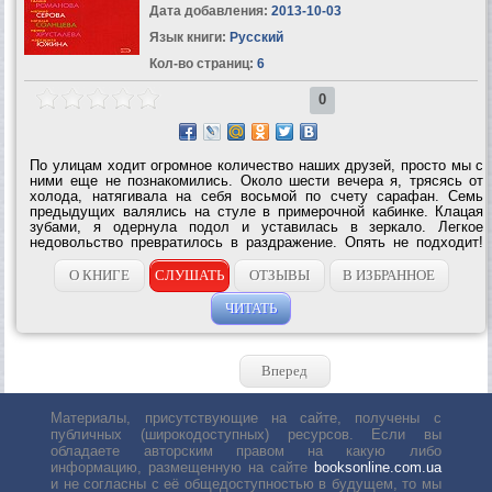
Дата добавления:
2013-10-03
Язык книги:
Русский
Кол-во страниц:
6
0
По улицам ходит огромное количество наших друзей, просто мы с
ними еще не познакомились. Около шести вечера я, трясясь от
холода, натягивала на себя восьмой по счету сарафан. Семь
предыдущих валялись на стуле в примерочной кабинке. Клацая
зубами, я одернула подол и уставилась в зеркало. Легкое
недовольство превратилось в раздражение. Опять не подходит!
Ну по какой причине в наших магазинах продают модели,
рассчитанные лишь на очень...
О КНИГЕ
СЛУШАТЬ
ОТЗЫВЫ
В ИЗБРАННОЕ
ЧИТАТЬ
Вперед
Материалы, присутствующие на сайте, получены с
публичных (широкодоступных) ресурсов. Если вы
обладаете авторским правом на какую либо
информацию, размещенную на сайте
booksonline.com.ua
и не согласны с её общедоступностью в будущем, то мы