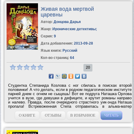
Живая вода мертвой
царевны
Автор:
Донцова Дарья
Жанр:
Иронические детективы
;
Серия:
9
Дата добавления:
2013-09-28
Язык книги:
Русский
Кол-во страниц:
64
20
Студентка Степанида Козлова с ног сбилась в поисках второй
половинки! А что делать, если в родном педагогическом институте
парней днем с огнем не сыщешь! Вот ее подруга Наташка Орлова
учится в вузе, где девушки в дефиците, и крутит романы направо
и налево. Правда, после очередного страстного уик-энда Наташа
пропала! Встревоженная Степа отправилась в альма-матер
Орловой и узнала там сногсшибательную новость: та выиграла...
О КНИГЕ
ОТЗЫВЫ
В ИЗБРАННОЕ
ЧИТАТЬ