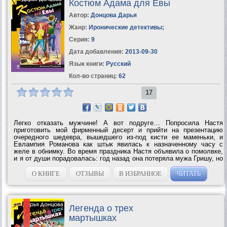
Костюм Адама для Евы
Автор:
Донцова Дарья
Жанр:
Иронические детективы
;
Серия:
9
Дата добавления:
2013-09-30
Язык книги:
Русский
Кол-во страниц:
62
17
Легко отказать мужчине! А вот подруге… Попросила Настя
приготовить мой фирменный десерт и прийти на презентацию
очередного шедевра, вышедшего из-под кисти ее маменьки, и
Евлампия Романова как штык явилась к назначенному часу с
желе в обнимку. Во время праздника Настя объявила о помолвке,
и я от души порадовалась: год назад она потеряла мужа Гришу, но
нашла в себе силы жить дальше и даже встретила нового
суженого… Однако что это за...
О КНИГЕ
ОТЗЫВЫ
В ИЗБРАННОЕ
ЧИТАТЬ
Легенда о трех
мартышках