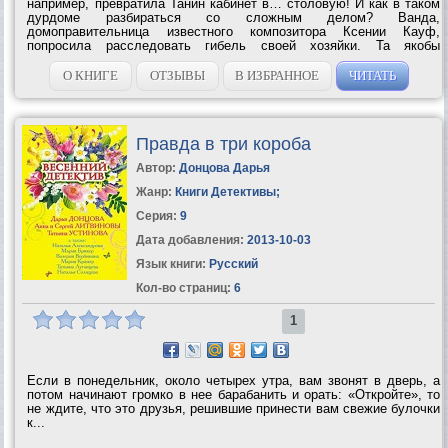
например, превратила Танин кабинет в… столовую! И как в таком
дурдоме разбираться со сложным делом? Ванда,
домоправительница известного композитора Ксении Кауф,
попросила расследовать гибель своей хозяйки. Та якобы
покончила с собой, но Ванда кое-что разузнала и поняла:
переселиться в мир иной Ксении явно...
О КНИГЕ
ОТЗЫВЫ
В ИЗБРАННОЕ
ЧИТАТЬ
Правда в три короба
Автор:
Донцова Дарья
Жанр:
Книги Детективы
;
Серия:
9
Дата добавления:
2013-10-03
Язык книги:
Русский
Кол-во страниц:
6
1
Если в понедельник, около четырех утра, вам звонят в дверь, а
потом начинают громко в нее барабанить и орать: «Откройте», то
не ждите, что это друзья, решившие принести вам свежие булочки
к...