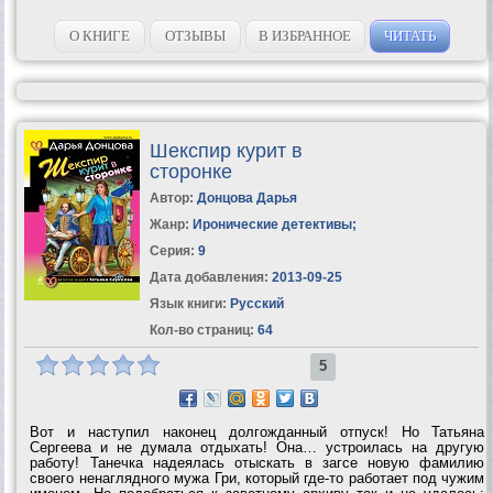
О КНИГЕ
ОТЗЫВЫ
В ИЗБРАННОЕ
ЧИТАТЬ
Шекспир курит в
сторонке
Автор:
Донцова Дарья
Жанр:
Иронические детективы
;
Серия:
9
Дата добавления:
2013-09-25
Язык книги:
Русский
Кол-во страниц:
64
5
Вот и наступил наконец долгожданный отпуск! Но Татьяна
Сергеева и не думала отдыхать! Она… устроилась на другую
работу! Танечка надеялась отыскать в загсе новую фамилию
своего ненаглядного мужа Гри, который где-то работает под чужим