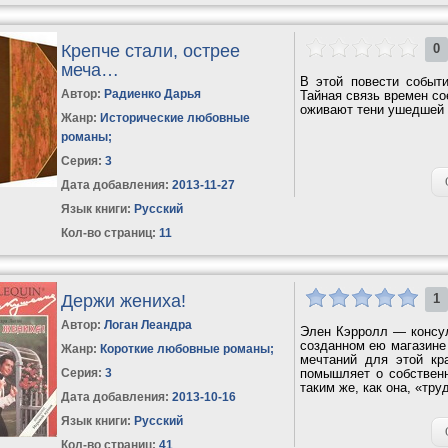
Крепче стали, острее
0
меча…
В этой повести событ
Автор:
Радиенко Дарья
Тайная связь времен со
оживают тени ушедшей э
Жанр:
Исторические любовные
романы
;
Серия:
3
Дата добавления:
2013-11-27
Язык книги:
Русский
Кол-во страниц:
11
Держи жениха!
1
Автор:
Логан Леандра
Элен Кэрролл — консул
созданном ею магазине
Жанр:
Короткие любовные романы
;
мечтаний для этой кр
Серия:
3
помышляет о собственн
таким же, как она, «тр
Дата добавления:
2013-10-16
Язык книги:
Русский
Кол-во страниц:
41