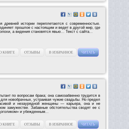
ия древней истории переплетаются с современностью.
единяет прошлое с настоящим и ведет в другой мир, где
похи, а видения становятся явью… Текст с сайта...
О КНИГЕ
ОТЗЫВЫ
В ИЗБРАННОЕ
ЧИТАТЬ
ьтант по вопросам брака; она самозабвенно трудится в
 для новобрачных, устраивая чужие свадьбы. Но предел
асивой и незаурядной женщины — карьера, она и не
ом замужестве. Забавные обстоятельства сводят ее с
удоголиком» и убежденным...
О КНИГЕ
ОТЗЫВЫ
В ИЗБРАННОЕ
ЧИТАТЬ