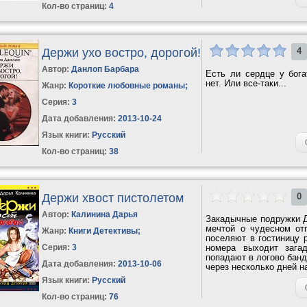
Кол-во страниц:
4
Держи ухо востро, дорогой!
4
Автор:
Данлоп Барбара
Есть ли сердце у бога
нет. Или все-таки...
Жанр:
Короткие любовные романы
;
Серия:
3
Дата добавления:
2013-10-24
Язык книги:
Русский
Кол-во страниц:
38
Держи хвост пистолетом
0
Автор:
Калинина Дарья
Закадычные подружки Д
мечтой о чудесном от
Жанр:
Книги Детективы
;
поселяют в гостиницу 
Серия:
3
номера выходит зага
попадают в логово банд
Дата добавления:
2013-10-06
через несколько дней н
Язык книги:
Русский
Кол-во страниц:
76