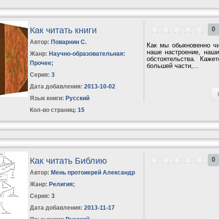
Как читать книги
0
Автор:
Поварнин С.
Как мы обыкновенно чит
наше настроение, наши
Жанр:
Научно-образовательная:
обстоятельства. Каже
Прочее
;
большей части,...
Серия:
3
Дата добавления:
2013-10-02
Язык книги:
Русский
Кол-во страниц:
15
Как читать Библию
0
Автор:
Мень протоиерей Александр
Жанр:
Религия
;
Серия:
3
Дата добавления:
2013-11-17