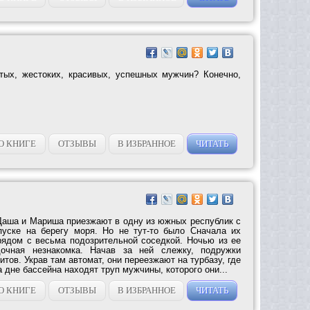
тых, жестоких, красивых, успешных мужчин? Конечно,
О КНИГЕ
ОТЗЫВЫ
В ИЗБРАННОЕ
ЧИТАТЬ
аша и Мариша приезжают в одну из южных республик с
пуске на берегу моря. Но не тут-то было Сначала их
рядом с весьма подозрительной соседкой. Ночью из ее
дочная незнакомка. Начав за ней слежку, подружки
итов. Украв там автомат, они переезжают на турбазу, где
а дне бассейна находят труп мужчины, которого они...
О КНИГЕ
ОТЗЫВЫ
В ИЗБРАННОЕ
ЧИТАТЬ