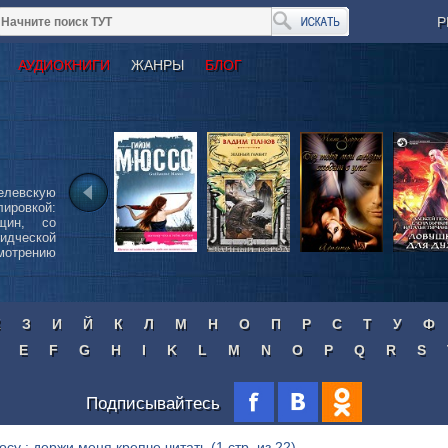
Р
АУДИОКНИГИ
ЖАНРЫ
БЛОГ
левскую
ировкой:
щин, со
идческой
трению
Ж
З
И
Й
К
Л
М
Н
О
П
Р
С
Т
У
Ф
E
F
G
H
I
K
L
M
N
O
P
Q
R
S
Подписывайтесь
осу : держи меня крепче читать
(1 стр. из 22)