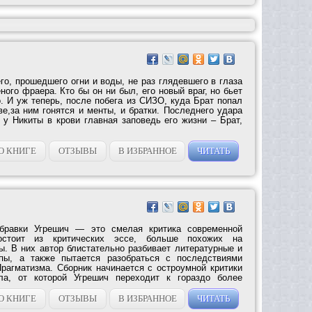
его, прошедшего огни и воды, не раз глядевшего в глаза
еного фраера. Кто бы он ни был, его новый враг, но бьет
. И уж теперь, после побега из СИЗО, куда Брат попал
е,за ним гонятся и менты, и братки. Последнего удара
 у Никиты в крови главная заповедь его жизни – Брат,
О КНИГЕ
ОТЗЫВЫ
В ИЗБРАННОЕ
ЧИТАТЬ
убравки Угрешич — это смелая критика современной
остоит из критических эссе, больше похожих на
ы. В них автор блистательно разбивает литературные и
пы, а также пытается разобраться с последствиями
рагматизма. Сборник начинается с остроумной критики
ела, от которой Угрешич переходит к гораздо более
О КНИГЕ
ОТЗЫВЫ
В ИЗБРАННОЕ
ЧИТАТЬ