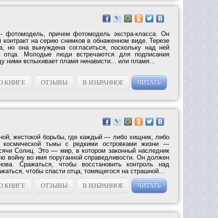
 - фотомодель, причем фотомодель экстра-класса. Он
 контракт на серию снимков в обнаженном виде. Терезе
а, но она вынуждена согласиться, поскольку над ней
о отца. Молодые люди встречаются для подписания
ду ними вспыхивает пламя ненависти... или пламя...
О КНИГЕ
ОТЗЫВЫ
В ИЗБРАННОЕ
ЧИТАТЬ
ной, жестокой борьбы, где каждый — либо хищник, либо
 космической тьмы с редкими островками жизни —
ячи Солнц. Это — мир, в котором законный наследник
ую войну во имя поруганной справедливости. Он должен
нова. Сражаться, чтобы восстановить контроль над
аться, чтобы спасти отца, томящегося на страшной...
О КНИГЕ
ОТЗЫВЫ
В ИЗБРАННОЕ
ЧИТАТЬ