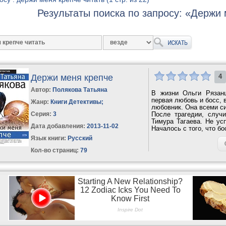
Результаты поиска по запросу: «Держи 
Держи меня крепче
4
Автор:
Полякова Татьяна
В жизни Ольги Рязан
первая любовь и босс, 
Жанр:
Книги Детективы
;
любовник. Она всеми си
Серия:
3
После трагедии, случ
Тимура Тагаева. Не усп
Дата добавления:
2013-11-02
Началось с того, что бо
Язык книги:
Русский
Кол-во страниц:
79