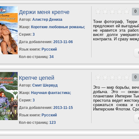
Держи меня крепче
0
Автор:
Алистер Дениза
Тони фотограф, Терри
предложил ей выгодный
Жанр:
Короткие любовные романы
;
не нравится эта работ
Серия:
3
висят долги умершег
контракта. И сразу меж
Дата добавления:
2013-11-06
Язык книги:
Русский
Кол-во страниц:
34
Крепче цепей
0
Автор:
Смит Шервуд
Это — мир борьбы, веч
добыча. Это — океан
Жанр:
Научная фантастика
;
планетами Империи Тыс
Серия:
3
престола ведет жесток
сражаться снова и с
Дата добавления:
2013-11-15
Имперским Флотом. Сраж
Язык книги:
Русский
Кол-во страниц:
123