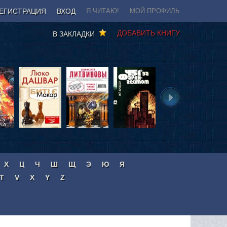
ЕГИСТРАЦИЯ
ВХОД
Я ЧИТАЮ!
МОЙ ПРОФИЛЬ
ДОБАВИТЬ КНИГУ
В ЗАКЛАДКИ
Х
Ц
Ч
Ш
Щ
Э
Ю
Я
T
V
X
Y
Z