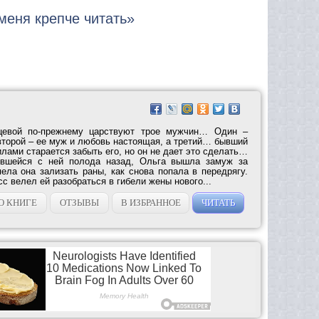
меня крепче читать»
цевой по-прежнему царствуют трое мужчин… Один –
второй – ее муж и любовь настоящая, а третий… бывший
лами старается забыть его, но он не дает это сделать…
ившейся с ней полода назад, Ольга вышла замуж за
ела она зализать раны, как снова попала в передрягу.
сс велел ей разобраться в гибели жены нового...
О КНИГЕ
ОТЗЫВЫ
В ИЗБРАННОЕ
ЧИТАТЬ