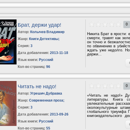
Брат, держи удар!
0
Автор:
Колычев Владимир
Никита Брат в ярости: 
смерти, травят как зел
Жанр:
Книги Детективы
;
он точно и безжалостно
Серия:
3
по обвинению в убийств
ждать уже недолго. Но
Дата добавления:
2013-11-18
держи...
Язык книги:
Русский
Кол-во страниц:
96
Читать не надо!
0
Автор:
Угрешич Дубравка
«Читать не надо!» Д
литературы. Книга с
Жанр:
Современная проза
;
увлекательные рассказ
Серия:
3
околокультурные штам
глобального триумфа П
Дата добавления:
2013-09-26
книгоиздательского д
серьезным...
Язык книги:
Русский
Кол-во страниц:
55