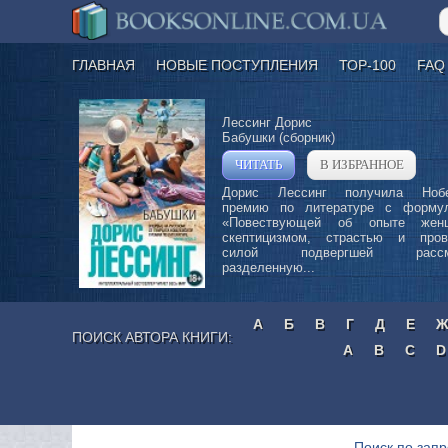
ГЛАВНАЯ
НОВЫЕ ПОСТУПЛЕНИЯ
ТОР-100
FAQ
Лессинг Дорис
Бабушки (сборник)
ЧИТАТЬ
В ИЗБРАННОЕ
»
Дорис Лессинг получила Нобе
премию по литературе с формул
«Повествующей об опыте жен
скептицизмом, страстью и пров
силой подвергшей рассмо
разделенную...
А
Б
В
Г
Д
Е
ПОИСК АВТОРА КНИГИ:
A
B
C
D
Поиск по запр