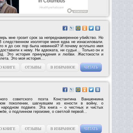
перь мне грозит срок за непреднамеренное убийство. Но
В следственном изоляторе меня едва не изнасиловали.
что я до сих пор была невинной? И почему всплыло имя
доставили к нему. Ни адвоката, ни судьи… Только он и
яд. Это история принуждения и любви. Жестокости и
ета. Это моя история....
О КНИГЕ
ОТЗЫВЫ
В ИЗБРАННОЕ
ЧИТАТЬ
ного советского поэта Константина Ваншенкина
ном поколении, шагнувшем из юности в войну, о
о народном подвиге. Эта книга – о честных и чистых
жбе, о подлинном героизме, о светлой первой...
О КНИГЕ
ОТЗЫВЫ
В ИЗБРАННОЕ
ЧИТАТЬ