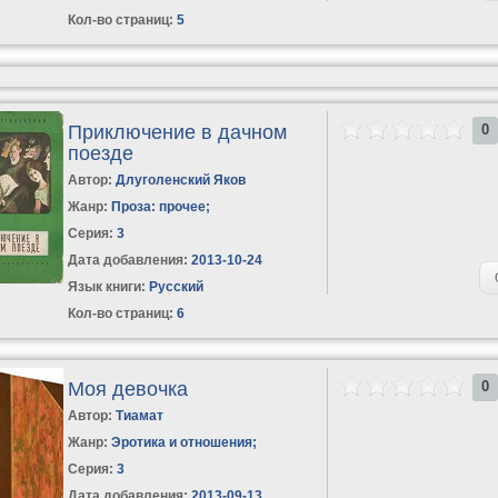
Кол-во страниц:
5
Приключение в дачном
0
поезде
Автор:
Длуголенский Яков
Жанр:
Проза: прочее
;
Серия:
3
Дата добавления:
2013-10-24
Язык книги:
Русский
Кол-во страниц:
6
Моя девочка
0
Автор:
Тиамат
Жанр:
Эротика и отношения
;
Серия:
3
Дата добавления:
2013-09-13