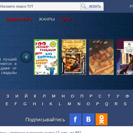
Р
АУДИОКНИГИ
ЖАНРЫ
БЛОГ
м лучшей
ляется в
 даже от
 свадьбы
Ж
З
И
Й
К
Л
М
Н
О
П
Р
С
Т
У
Ф
E
F
G
H
I
K
L
M
N
O
P
Q
R
S
Подписывайтесь
осу : девочка в поезде книга
(1 стр. из 86)