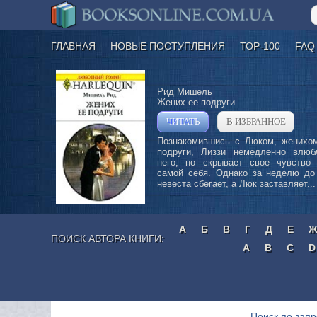
ГЛАВНАЯ
НОВЫЕ ПОСТУПЛЕНИЯ
ТОР-100
FAQ
Рид Мишель
Жених ее подруги
ЧИТАТЬ
В ИЗБРАННОЕ
»
Познакомившись с Люком, женихо
подруги, Лиззи немедленно влюб
него, но скрывает свое чувство
самой себя. Однако за неделю до
невеста сбегает, а Люк заставляет...
А
Б
В
Г
Д
Е
ПОИСК АВТОРА КНИГИ:
A
B
C
D
Поиск по запр