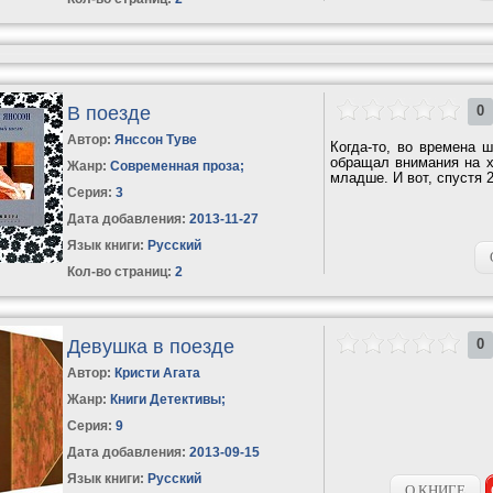
В поезде
0
Автор:
Янссон Туве
Когда-то, во времена 
обращал внимания на х
Жанр:
Современная проза
;
младше. И вот, спустя 2
Серия:
3
Дата добавления:
2013-11-27
Язык книги:
Русский
Кол-во страниц:
2
Девушка в поезде
0
Автор:
Кристи Агата
Жанр:
Книги Детективы
;
Серия:
9
Дата добавления:
2013-09-15
Язык книги:
Русский
О КНИГЕ