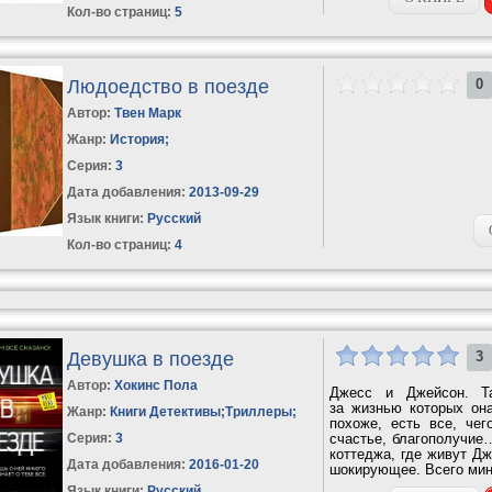
Кол-во страниц:
5
Людоедство в поезде
0
Автор:
Твен Марк
Жанр:
История
;
Серия:
3
Дата добавления:
2013-09-29
Язык книги:
Русский
Кол-во страниц:
4
Девушка в поезде
3
Автор:
Хокинс Пола
Джесс и Джейсон. Та
за жизнью которых она
Жанр:
Книги Детективы
;
Триллеры
;
похоже, есть все, че
Серия:
3
счастье, благополучие…
коттеджа, где живут Дж
Дата добавления:
2016-01-20
шокирующее. Всего минут
Язык книги:
Русский