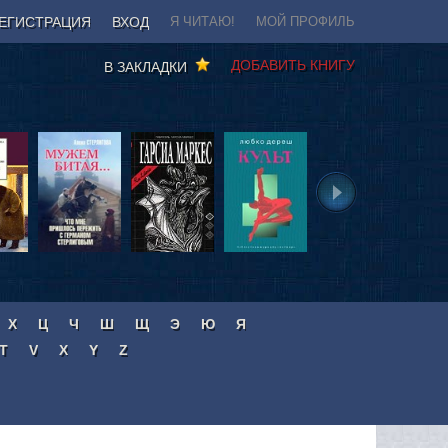
ЕГИСТРАЦИЯ
ВХОД
Я ЧИТАЮ!
МОЙ ПРОФИЛЬ
ДОБАВИТЬ КНИГУ
В ЗАКЛАДКИ
Х
Ц
Ч
Ш
Щ
Э
Ю
Я
T
V
X
Y
Z