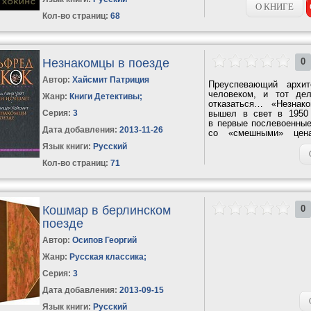
О КНИГЕ
Кол-во страниц:
68
Незнакомцы в поезде
0
Автор:
Хайсмит Патриция
Преуспевающий архи
человеком, и тот де
Жанр:
Книги Детективы
;
отказаться… «Незнак
Серия:
3
вышел в свет в 1950 
в первые послевоенные
Дата добавления:
2013-11-26
со «смешными» цена
Знаменитый Альфред...
Язык книги:
Русский
Кол-во страниц:
71
Кошмар в берлинском
0
поезде
Автор:
Осипов Георгий
Жанр:
Русская классика
;
Серия:
3
Дата добавления:
2013-09-15
Язык книги:
Русский