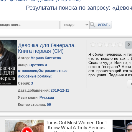
Результаты поиска по запросу: «Девоч
Девочка для Генерала.
0
Книга первая (СИ)
Я сбила человека, и те
Автор:
Марина Кистяева
что-то пошло не так… 
Спасло чудо. Или то, 
Жанр:
Эротика и
некого Генерала? Меня 
отношения
;
Остросюжетные
его прожигающий взгл
прощения. Падения и вз
любовные романы
;
Серия:
3
Дата добавления:
2019-12-11
Язык книги:
Русский
Кол-во страниц:
56