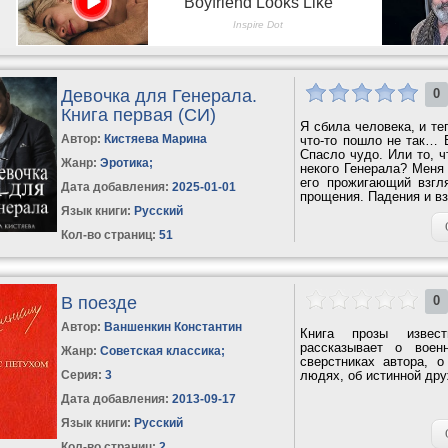
Девочка для Генерала.
0
Книга первая (СИ)
Я сбила человека, и те
Автор:
Кистяева Марина
что-то пошло не так… 
Спасло чудо. Или то, 
Жанр:
Эротика
;
некого Генерала? Меня 
его прожигающий взгл
Дата добавления:
2025-01-01
прощения. Падения и взл
Язык книги:
Русский
Кол-во страниц:
51
В поезде
0
Автор:
Ваншенкин Константин
Книга прозы извест
рассказывает о воен
Жанр:
Советская классика
;
сверстниках автора, 
Серия:
3
людях, об истинной дру
Дата добавления:
2013-09-17
Язык книги:
Русский
Кол-во страниц:
2