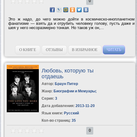
0
Это ж надо, до чего можно дойти в космическо-инопланетном
фанатизме — взять да и отрубить человеку голову, пусть даже и
шея у него несоразмерно тонкая. Но таков уж он,...
О КНИГЕ
ОТЗЫВЫ
В ИЗБРАННОЕ
ЧИТАТЬ
Любовь, которую ты
отдаешь
Автор:
Браун Питер
Жанр:
Биографии и Мемуары
;
Серия:
3
Дата добавления:
2013-11-20
Язык книги:
Русский
Кол-во страниц:
35
0