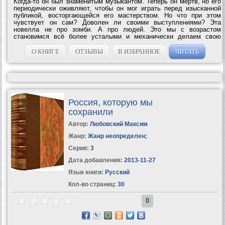
Когда-то он был знаменитым музыкантом. Теперь он мёртв, но его
периодически оживляют, чтобы он мог играть перед изысканной
публикой, восторгающейся его мастерством. Но что при этом
чувствует он сам? Доволен ли своими выступлениями? Эта
новелла не про зомби. А про людей. Это мы с возрастом
становимся всё более усталыми и механически делаем свою
работу, стремясь (осознанно или нет) только к одному — к покою.
И только молодёжь,...
О КНИГЕ
ОТЗЫВЫ
В ИЗБРАННОЕ
ЧИТАТЬ
Россия, которую мы
сохранили
Автор:
Любовский Максим
Жанр:
Жанр неопределен
;
Серия:
3
Дата добавления:
2013-11-27
Язык книги:
Русский
Кол-во страниц:
30
0