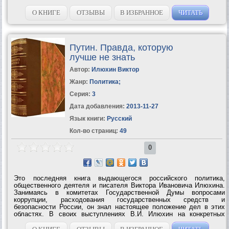
О КНИГЕ
ОТЗЫВЫ
В ИЗБРАННОЕ
ЧИТАТЬ
Путин. Правда, которую
лучше не знать
Автор:
Илюхин Виктор
Жанр:
Политика
;
Серия:
3
Дата добавления:
2013-11-27
Язык книги:
Русский
Кол-во страниц:
49
0
Это последняя книга выдающегося российского политика,
общественного деятеля и писателя Виктора Ивановича Илюхина.
Занимаясь в комитетах Государственной Думы вопросами
коррупции, расходования государственных средств и
безопасности России, он знал настоящее положение дел в этих
областях. В своих выступлениях В.И. Илюхин на конкретных
примерах и цифрах доказывал, что правительство В.В. Путина
довело страну до глубокого кризиса и...