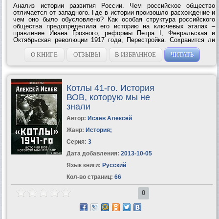
Анализ истории развития России. Чем российское общество
отличается от западного. Где в истории произошло расхождение и
чем оно было обусловлено? Как особая структура российского
общества предопределила его историю на ключевых этапах –
правление Ивана Грозного, реформы Петра I, Февральская и
Октябрьская революции 1917 года, Перестройка. Сохранится ли
Россия, которую мы...
О КНИГЕ
ОТЗЫВЫ
В ИЗБРАННОЕ
ЧИТАТЬ
Котлы 41-го. История
ВОВ, которую мы не
знали
Автор:
Исаев Алексей
Жанр:
История
;
Серия:
3
Дата добавления:
2013-10-05
Язык книги:
Русский
Кол-во страниц:
66
0