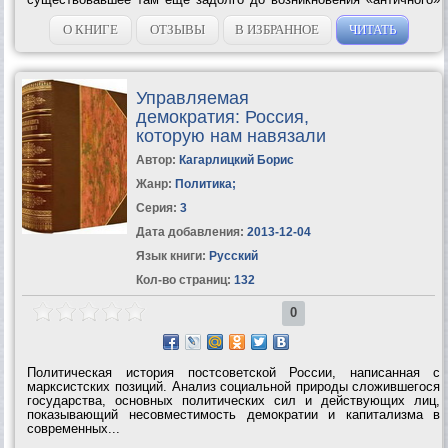
Рима. Усилиями замечательных ученых XIX века С. Чьямпи, А.Д.
Черткова и этрусские надписи уже...
О КНИГЕ
ОТЗЫВЫ
В ИЗБРАННОЕ
ЧИТАТЬ
Управляемая
демократия: Россия,
которую нам навязали
Автор:
Кагарлицкий Борис
Жанр:
Политика
;
Серия:
3
Дата добавления:
2013-12-04
Язык книги:
Русский
Кол-во страниц:
132
0
Политическая история постсоветской России, написанная с
марксистских позиций. Анализ социальной природы сложившегося
государства, основных политических сил и действующих лиц,
показывающий несовместимость демократии и капитализма в
современных...