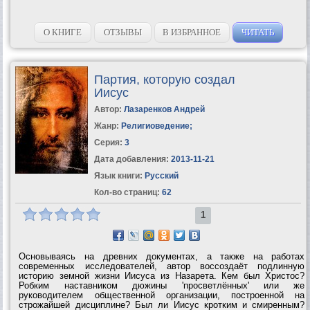
О КНИГЕ
ОТЗЫВЫ
В ИЗБРАННОЕ
ЧИТАТЬ
Партия, которую создал
Иисус
Автор:
Лазаренков Андрей
Жанр:
Религиоведение
;
Серия:
3
Дата добавления:
2013-11-21
Язык книги:
Русский
Кол-во страниц:
62
1
Основываясь на древних документах, а также на работах
современных исследователей, автор воссоздаёт подлинную
историю земной жизни Иисуса из Назарета. Кем был Христос?
Робким наставником дюжины 'просветлённых' или же
руководителем общественной организации, построенной на
строжайшей дисциплине? Был ли Иисус кротким и смиренным?