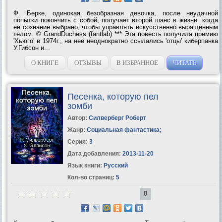
Ф. Берке, одинокая безобразная девочка, после неудачной
попытки покончить с собой, получает второй шанс в жизни когда
ее сознание выбрано, чтобы управлять искусственно выращенным
телом. © GrandDuchess (fantlab) *** Эта повесть получила премию
'Хьюго' в 1974г., на неё неоднократно ссылались 'отцы' киберпанка
У.Гибсон и...
О КНИГЕ
ОТЗЫВЫ
В ИЗБРАННОЕ
ЧИТАТЬ
Песенка, которую пел
зомби
Автор:
Силверберг Роберт
Жанр:
Социальная фантастика
;
Серия:
3
Дата добавления:
2013-11-20
Язык книги:
Русский
Кол-во страниц:
5
0