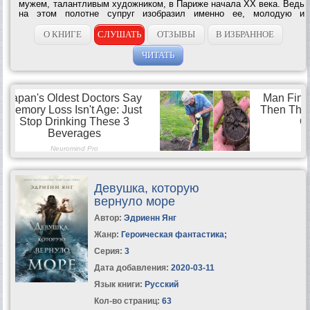
мужем, талантливым художником, в Париже начала XX века. Ведь
на этом полотне супруг изобразил именно ее, молодую и
прекрасную. Для Лив Халстон, живущей в наши дни, портрет
Софи — это свадебный подарок,...
О КНИГЕ
СЛУШАТЬ
ОТЗЫВЫ
В ИЗБРАННОЕ
ЧИТАТЬ
Девушка, которую
вернуло море
Автор:
Эдриенн Янг
Жанр:
Героическая фантастика
;
Серия:
3
Дата добавления:
2020-03-11
Язык книги:
Русский
Кол-во страниц:
63