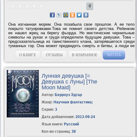
0
Она изгнанная морем. Она позабыла свое прошлое. А ее тело
покрыто татуировками.Това не помнит своего детства. Ребенком
ее нашел жрец на берегу фьорда. Но мистические чернильные
символы на руках и груди определили будущее девушки. Това –
предсказательница из таинственного клана, затерявшегося среди
туманных гор. Она может предвидеть смерть и битвы, а люди ее
боятся и ненавидят.Читая руны, Това узнает, что клану, который
стал...
О КНИГЕ
ОТЗЫВЫ
В ИЗБРАННОЕ
ЧИТАТЬ
Лунная девушка [=
Девушка с Луны] [The
Moon Maid]
Автор:
Берроуз Эдгар
Жанр:
Научная фантастика
;
Серия:
3
Дата добавления:
2013-09-24
Язык книги:
Русский
Кол-во страниц:
38