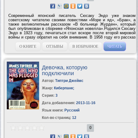
Современный японский писатель Сюсаку Эндо уже знаком
советскому читателю своими повестями «Море и яд», «Брак», а
также великолепным рассказом «В больнице Журден», который
был опубликован в сборнике «Японская новелла».Родился Сюсаку
Эндо в 1923 году, печататься стал вскоре после второй мировой
войны и сразу обратил на себя внимание. В 1958 году его рассказ
«Белый человек», в котором разоблачались расовые
предрассудки, был удостоен...
О КНИГЕ
ОТЗЫВЫ
В ИЗБРАННОЕ
ЧИТАТЬ
Девочка, которую
подключили
Автор:
Типтри Джеймс
Жанр:
Киберпанк
;
Серия:
3
Дата добавления:
2013-11-16
Язык книги:
Русский
Кол-во страниц:
12
0