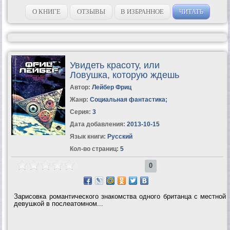
Замышлял ли он восстание против римлян? Почему поссорился
он с 'начальниками иудейскими'? Почему римский...
О КНИГЕ
ОТЗЫВЫ
В ИЗБРАННОЕ
ЧИТАТЬ
Увидеть красоту, или
Ловушка, которую ждешь
Автор:
Лейбер Фриц
Жанр:
Социальная фантастика
;
Серия:
3
Дата добавления:
2013-10-15
Язык книги:
Русский
Кол-во страниц:
5
0
Зарисовка романтического знакомства одного британца с местной
девушкой в послеатомном...