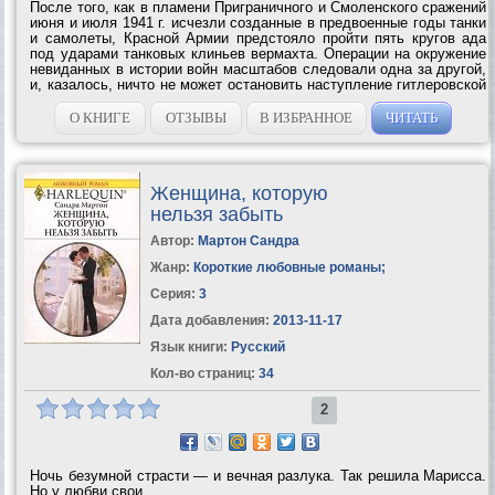
После того, как в пламени Приграничного и Смоленского сражений
июня и июля 1941 г. исчезли созданные в предвоенные годы танки
и самолеты, Красной Армии предстояло пройти пять кругов ада
под ударами танковых клиньев вермахта. Операции на окружение
невиданных в истории войн масштабов следовали одна за другой,
и, казалось, ничто не может остановить наступление гитлеровской
армии на Москву. Но уже в ноябре 1941 г. последовали...
О КНИГЕ
ОТЗЫВЫ
В ИЗБРАННОЕ
ЧИТАТЬ
Женщина, которую
нельзя забыть
Автор:
Мартон Сандра
Жанр:
Короткие любовные романы
;
Серия:
3
Дата добавления:
2013-11-17
Язык книги:
Русский
Кол-во страниц:
34
2
Ночь безумной страсти — и вечная разлука. Так решила Марисса.
Но у любви свои...