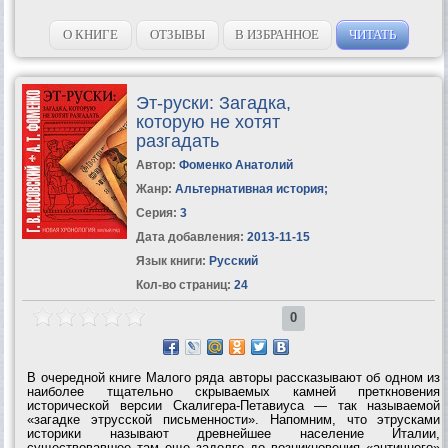
О КНИГЕ
ОТЗЫВЫ
В ИЗБРАННОЕ
ЧИТАТЬ
Эт-руски: Загадка,
которую не хотят
разгадать
Автор:
Фоменко Анатолий
Жанр:
Альтернативная история
;
Серия:
3
Дата добавления:
2013-11-15
Язык книги:
Русский
Кол-во страниц:
24
0
В очередной книге Малого ряда авторы рассказывают об одном из
наиболее тщательно скрываемых камней преткновения
исторической версии Скалигера-Петавиуса — так называемой
«загадке этрусской письменности». Напомним, что этрусками
историки называют древнейшее население Италии,
существовавшее там еще задолго до возникновения «античного»