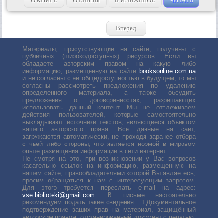
О КНИГЕ
ОТЗЫВЫ
В ИЗБРАННОЕ
ЧИТАТЬ
Вперед
Материалы, присутствующие на сайте, получены с
публичных (широкодоступных) ресурсов. Если вы
обладаете авторским правом на какую либо
информацию, размещенную на сайте
booksonline.com.ua
и не согласны с её общедоступностью в будущем, то мы
согласны рассмотреть предложения по удалению
определенного материала, а также обсудить
предложения о договоренностях, разрешающих
использовать данный контент. Мы не отслеживаем
действия пользователей, которые самостоятельно
выкладывают источники текстов, являющиеся объектом
вашего авторского права. Все данные на сайт,
загружаются автоматически, не проходя заранее отбора
с чьей либо стороны, что является нормой в мировом
опыте размещения информации в сети интернет.
Не смотря на это, при возникновении у Вас вопросов
касательно ссылок на информацию, размещенную на
нашем сайте, правообладателями которой Вы являетесь,
просим обращаться к нам с интересующим запросом.
Для этого требуется переслать е-mail на адрес:
vse.biblioteki@gmail.com
. В письме настоятельно
рекомендуем подать такие сведения : 1.Документальное
подтверждение ваших прав на материал, защищённый
авторским правом: отсканированный документ с печатью,