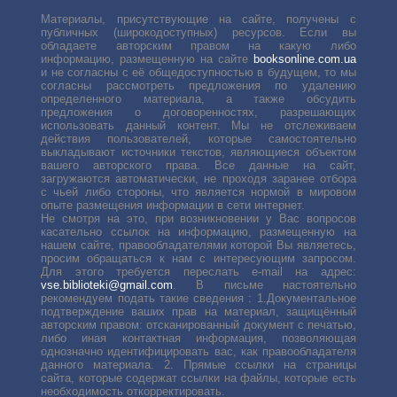
Материалы, присутствующие на сайте, получены с
публичных (широкодоступных) ресурсов. Если вы
обладаете авторским правом на какую либо
информацию, размещенную на сайте
booksonline.com.ua
и не согласны с её общедоступностью в будущем, то мы
согласны рассмотреть предложения по удалению
определенного материала, а также обсудить
предложения о договоренностях, разрешающих
использовать данный контент. Мы не отслеживаем
действия пользователей, которые самостоятельно
выкладывают источники текстов, являющиеся объектом
вашего авторского права. Все данные на сайт,
загружаются автоматически, не проходя заранее отбора
с чьей либо стороны, что является нормой в мировом
опыте размещения информации в сети интернет.
Не смотря на это, при возникновении у Вас вопросов
касательно ссылок на информацию, размещенную на
нашем сайте, правообладателями которой Вы являетесь,
просим обращаться к нам с интересующим запросом.
Для этого требуется переслать е-mail на адрес:
vse.biblioteki@gmail.com
. В письме настоятельно
рекомендуем подать такие сведения : 1.Документальное
подтверждение ваших прав на материал, защищённый
авторским правом: отсканированный документ с печатью,
либо иная контактная информация, позволяющая
однозначно идентифицировать вас, как правообладателя
данного материала. 2. Прямые ссылки на страницы
сайта, которые содержат ссылки на файлы, которые есть
необходимость откорректировать.