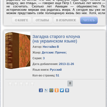
воздуху, ако птицы», — говорил еще Петр I. Сколько лет мечте —
не сосчитать. Сколько лет Авиации — общеизвестно. По
историческим меркам она родилась вчера. А сегодня мы уже не
можем представить себе полноценную жизнь без нее. Хотя, если
постараться, представить можно: от Москвы до Владивостока —
на поезде, из Европы в...
О КНИГЕ
ОТЗЫВЫ
В ИЗБРАННОЕ
ЧИТАТЬ
Загадка старого клоуна
(на украинском языке)
Автор:
Нестайко В
Жанр:
Детские: Прочее
;
Серия:
3
Дата добавления:
2013-11-26
Язык книги:
Русский
Кол-во страниц:
51
0