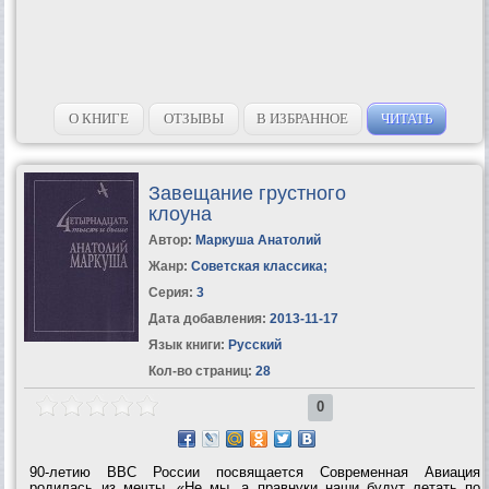
О КНИГЕ
ОТЗЫВЫ
В ИЗБРАННОЕ
ЧИТАТЬ
Завещание грустного
клоуна
Автор:
Маркуша Анатолий
Жанр:
Советская классика
;
Серия:
3
Дата добавления:
2013-11-17
Язык книги:
Русский
Кол-во страниц:
28
0
90-летию ВВС России посвящается Современная Авиация
родилась из мечты. «Не мы, а правнуки наши будут летать по