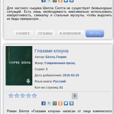
Для частного сыщика Шелла Скотта не существует безвыходных
ситуаций. Есть лишь необходимость максимально использовать
изворотливость, смекалку и стальные мускулы, чтобы выручить
из беды прекрасную...
О КНИГЕ
ОТЗЫВЫ
В ИЗБРАННОЕ
ЧИТАТЬ
Глазами клоуна
Автор:
Бёлль Генрих
Жанр:
Современная проза
;
Серия:
3
Дата добавления:
2016-02-25
Язык книги:
Русский
Кол-во страниц:
61
0
Роман Бёлля «Глазами клоуна» написан от лица комического