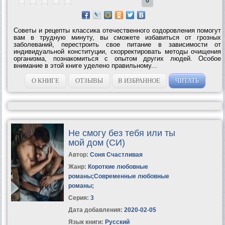
0
Советы и рецепты классика отечественного оздоровления помогут
вам в трудную минуту, вы сможете избавиться от грозных
заболеваний, перестроить свое питание в зависимости от
индивидуальной конституции, скорректировать методы очищения
организма, познакомиться с опытом других людей. Особое
внимание в этой книге уделено правильному...
О КНИГЕ
ОТЗЫВЫ
В ИЗБРАННОЕ
ЧИТАТЬ
Не смогу без тебя или ты
мой дом (СИ)
Автор:
Соня Счастливая
Жанр:
Короткие любовные
романы
;
Современные любовные
романы
;
Серия:
3
Дата добавления:
2020-02-05
Язык книги:
Русский