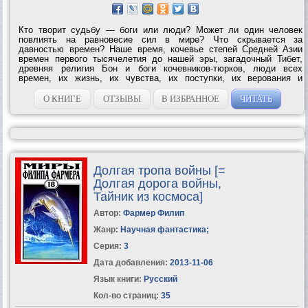
Кто творит судьбу — боги или люди? Может ли один человек
повлиять на равновесие сил в мире? Что скрывается за
давностью времен? Наше время, кочевье степей Средней Азии
времен первого тысячелетия до нашей эры, загадочный Тибет,
древняя религия Бон и боги кочевников-тюрков, люди всех
времен, их жизнь, их чувства, их поступки, их верования и
важность каждой жизни для людей и...
О КНИГЕ
ОТЗЫВЫ
В ИЗБРАННОЕ
ЧИТАТЬ
Долгая тропа войны [=
Долгая дорога войны,
Тайник из космоса]
Автор:
Фармер Филип
Жанр:
Научная фантастика
;
Серия:
3
Дата добавления:
2013-11-06
Язык книги:
Русский
Кол-во страниц:
35