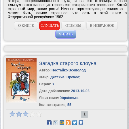
актера, профессионального шута, и на его страницы словно
хлынул поток зловещих героев его сатирических рассказов. Какой
страшный мир, какие рожи! Именно торжествующее свинство –
может быть, самое страшное, что есть в этой книге о
Федеративной республике 1962...
О КНИГЕ
СЛУШАТЬ
ОТЗЫВЫ
В ИЗБРАННОЕ
ЧИТАТЬ
Загадка старого клоуна
Автор:
Нестайко Всеволод
Жанр:
Детские: Прочее
;
Серия:
3
Дата добавления:
2013-10-03
Язык книги:
Українська
Кол-во страниц:
55
1