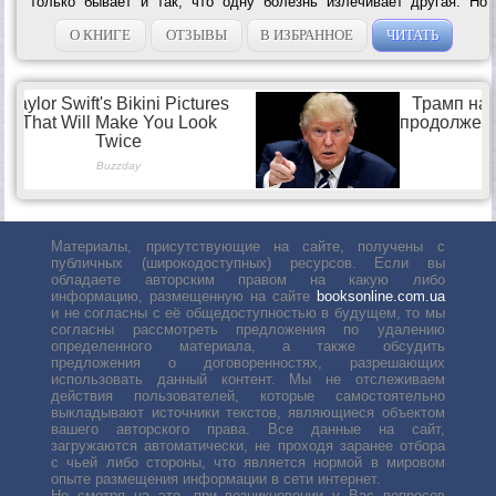
только бывает и так, что одну болезнь излечивает другая. Но
окончательному исцелению может помочь только желание…
Желание любить и быть...
О КНИГЕ
ОТЗЫВЫ
В ИЗБРАННОЕ
ЧИТАТЬ
Материалы, присутствующие на сайте, получены с
публичных (широкодоступных) ресурсов. Если вы
обладаете авторским правом на какую либо
информацию, размещенную на сайте
booksonline.com.ua
и не согласны с её общедоступностью в будущем, то мы
согласны рассмотреть предложения по удалению
определенного материала, а также обсудить
предложения о договоренностях, разрешающих
использовать данный контент. Мы не отслеживаем
действия пользователей, которые самостоятельно
выкладывают источники текстов, являющиеся объектом
вашего авторского права. Все данные на сайт,
загружаются автоматически, не проходя заранее отбора
с чьей либо стороны, что является нормой в мировом
опыте размещения информации в сети интернет.
Не смотря на это, при возникновении у Вас вопросов