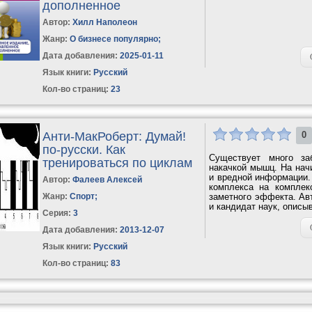
дополненное
Автор:
Хилл Наполеон
Жанр:
О бизнесе популярно
;
Дата добавления:
2025-01-11
Язык книги:
Русский
Кол-во страниц:
23
Анти-МакРоберт: Думай!
0
по-русски. Как
Существует много за
тренироваться по циклам
накачкой мышц. На нач
и вредной информации.
Автор:
Фалеев Алексей
комплекса на комплек
Жанр:
Спорт
;
заметного эффекта. Авт
и кандидат наук, описы
Серия:
3
Дата добавления:
2013-12-07
Язык книги:
Русский
Кол-во страниц:
83