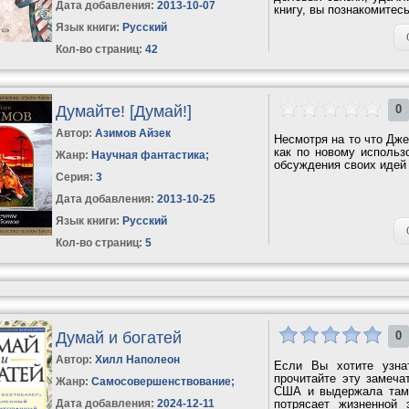
Дата добавления:
2013-10-07
книгу, вы познакомитесь
Язык книги:
Русский
Кол-во страниц:
42
Думайте! [Думай!]
0
Автор:
Азимов Айзек
Несмотря на то что Дж
как по новому использ
Жанр:
Научная фантастика
;
обсуждения своих идей
Серия:
3
Дата добавления:
2013-10-25
Язык книги:
Русский
Кол-во страниц:
5
Думай и богатей
0
Автор:
Хилл Наполеон
Если Вы хотите узна
прочитайте эту замеча
Жанр:
Самосовершенствование
;
США и выдержала там 
Дата добавления:
2024-12-11
потрясает жизненной 