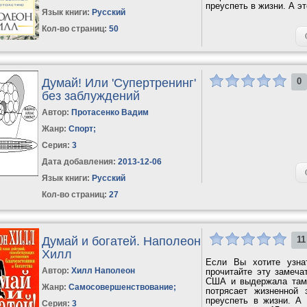
преуспеть в жизни. А э
Язык книги:
Русский
Кол-во страниц:
50
Думай! Или 'Супертренинг'
0
без заблуждений
Автор:
Протасенко Вадим
Жанр:
Спорт
;
Серия:
3
Дата добавления:
2013-12-06
Язык книги:
Русский
Кол-во страниц:
27
Думай и богатей. Наполеон
11
Хилл
Если Вы хотите узна
Автор:
Хилл Наполеон
прочитайте эту замеча
США и выдержала там 
Жанр:
Самосовершенствование
;
потрясает жизненной 
преуспеть в жизни. А
Серия:
3