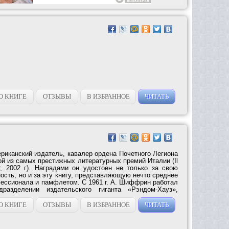
О КНИГЕ
ОТЗЫВЫ
В ИЗБРАННОЕ
ЧИТАТЬ
канский издатель, кавалер ордена Почетного Легиона
ой из самых престижных литературных премий Италии (Il
r, 2002 г). Наградами он удостоен не только за свою
сть, но и за эту книгу, представляющую нечто среднее
ссионала и памфлетом. С 1961 г. А. Шиффрин работал
азделении издательского гиганта «Рэндом-Хауз»,
О КНИГЕ
ОТЗЫВЫ
В ИЗБРАННОЕ
ЧИТАТЬ