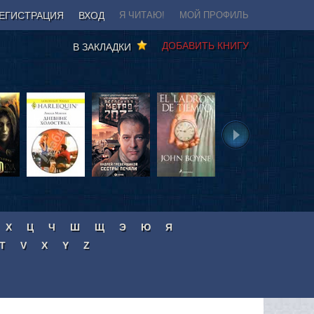
ЕГИСТРАЦИЯ
ВХОД
Я ЧИТАЮ!
МОЙ ПРОФИЛЬ
ДОБАВИТЬ КНИГУ
В ЗАКЛАДКИ
Х
Ц
Ч
Ш
Щ
Э
Ю
Я
T
V
X
Y
Z