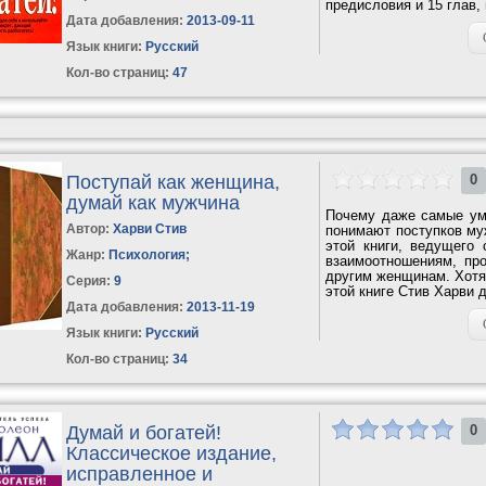
предисловия и 15 глав, 
Дата добавления:
2013-09-11
Язык книги:
Русский
Кол-во страниц:
47
Поступай как женщина,
0
думай как мужчина
Почему даже самые ум
Автор:
Харви Стив
понимают поступков му
этой книги, ведущего
Жанр:
Психология
;
взаимоотношениям, пр
другим женщинам. Хотя 
Серия:
9
этой книге Стив Харви 
Дата добавления:
2013-11-19
Язык книги:
Русский
Кол-во страниц:
34
Думай и богатей!
0
Классическое издание,
исправленное и