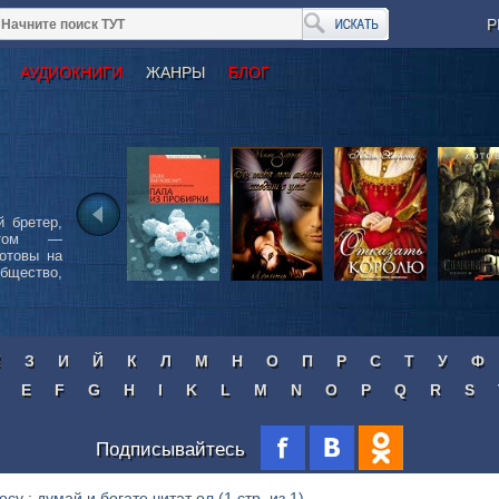
Р
АУДИОКНИГИ
ЖАНРЫ
БЛОГ
 бретер,
итом —
отовы на
общество,
Ж
З
И
Й
К
Л
М
Н
О
П
Р
С
Т
У
Ф
E
F
G
H
I
K
L
M
N
O
P
Q
R
S
Подписывайтесь
осу : думай и богате читат ол
(1 стр. из 1)