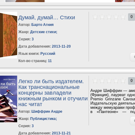
Думай, думай… Стихи
0
Автор:
Барто Агния
Жанр:
Детские стихи
;
Серия:
3
Дата добавления:
2013-11-20
Язык книги:
Русский
Кол-во страниц:
11
Легко ли быть издателем.
0
Как транснациональные
Андре Шиффрин — амери
концерны завладели
(Франция), лауреат одн
книжным рынком и отучили
Premio Grinzane Cavou
Издательскую деятельно
нас читат
между мемуарами профе
Автор:
Шиффрин Андре
в «Пантеоне» — подр
которое...
Жанр:
Публицистика
;
Серия:
3
Дата добавления:
2013-11-21