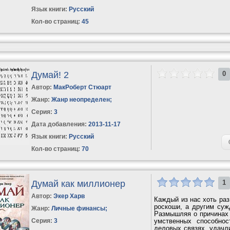
Язык книги:
Русский
Кол-во страниц:
45
Думай! 2
0
Автор:
МакРоберт Стюарт
Жанр:
Жанр неопределен
;
Серия:
3
Дата добавления:
2013-11-17
Язык книги:
Русский
Кол-во страниц:
70
Думай как миллионер
1
Автор:
Экер Харв
Каждый из нас хоть раз
роскоши, а другим су
Жанр:
Личные финансы
;
Размышляя о причинах 
Серия:
3
умственных способнос
деловых связях, удачли