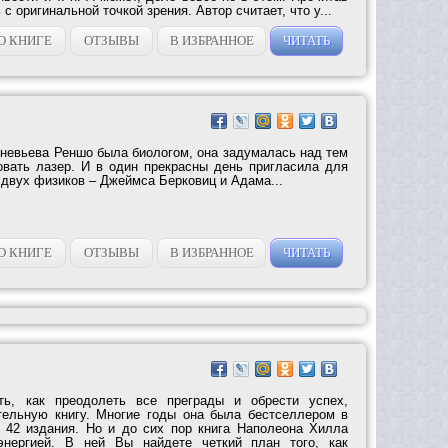
 с оригинальной точкой зрения. Автор считает, что у...
О КНИГЕ
ОТЗЫВЫ
В ИЗБРАННОЕ
ЧИТАТЬ
еневьева Реншо была биологом, она задумалась над тем
овать лазер. И в один прекрасны день пригласила для
 двух физиков – Джеймса Берковиц и Адама...
О КНИГЕ
ОТЗЫВЫ
В ИЗБРАННОЕ
ЧИТАТЬ
ть, как преодолеть все преграды и обрести успех,
тельную книгу. Многие годы она была бестселлером в
42 издания. Но и до сих пор книга Наполеона Хилла
энергией. В ней Вы найдете четкий план того, как