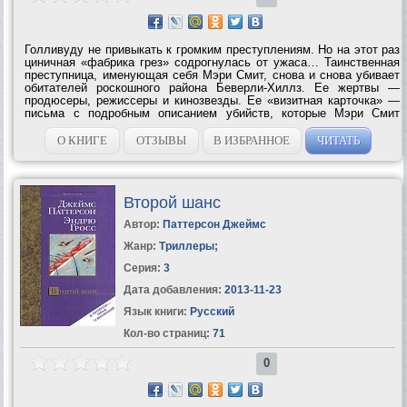
Голливуду не привыкать к громким преступлениям. Но на этот раз
циничная «фабрика грез» содрогнулась от ужаса… Таинственная
преступница, именующая себя Мэри Смит, снова и снова убивает
обитателей роскошного района Беверли-Хиллз. Ее жертвы —
продюсеры, режиссеры и кинозвезды. Ее «визитная карточка» —
письма с подробным описанием убийств, которые Мэри Смит
посылает в местную газету. Полиция Лос-Анджелеса — в тупике.
И...
О КНИГЕ
ОТЗЫВЫ
В ИЗБРАННОЕ
ЧИТАТЬ
Второй шанс
Автор:
Паттерсон Джеймс
Жанр:
Триллеры
;
Серия:
3
Дата добавления:
2013-11-23
Язык книги:
Русский
Кол-во страниц:
71
0