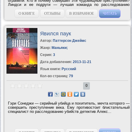
ограбили. Кто и почему совершил эти чудовищные преступления?
Линдси и ее подруги — лучшая команда по расследованию
убийств со времен Шерлока Холмса и доктора Ватсона —
начинают собственное расследование и...
О КНИГЕ
ОТЗЫВЫ
В ИЗБРАННОЕ
ЧИТАТЬ
Явился паук
Автор:
Паттерсон Джеймс
Жанр:
Маньяки
;
Серия:
3
Дата добавления:
2013-11-21
Язык книги:
Русский
Кол-во страниц:
79
0
Гэри Сонеджи — серийный убийца и похититель, мечта которого —
совершить преступление века. Ему противостоит блистательный
специалист по расследованию убийств детектив Алекс...