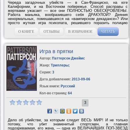
Череда загадочных убийств — в Сан-Франциско, на юге
Калифорнии, и на Восточном побережье. Способ расправы с
жертвами ужасает — все они ПОЛНОСТЬЮ ОБЕСКРОВЛЕНЫ.
Работа маньяка, вообразившего себя ДРАКУЛОЙ? Деяния
ненормальных, помешавшихся на «вампирском декадансе»? Или
просто жуткая игра психопата, решившего поразить полицию
«оригинальностью»? Детектив Алекс Кросс еще не знает, какая из
трех версий — верная. Пока ему ясно...
О КНИГЕ
ОТЗЫВЫ
В ИЗБРАННОЕ
ЧИТАТЬ
Игра в прятки
Автор:
Паттерсон Джеймс
Жанр:
Триллеры
;
Серия:
3
Дата добавления:
2013-09-06
Язык книги:
Русский
Кол-во страниц:
64
3
Дело об убийстве, за которым следит ВЕСЬ МИР! И не только
потому, что убит знаменитый спортсмен, а главная
подозреваемая, его жена, — одна из ВЕЛИЧАЙШИХ ПОП-ЗВЕЗД