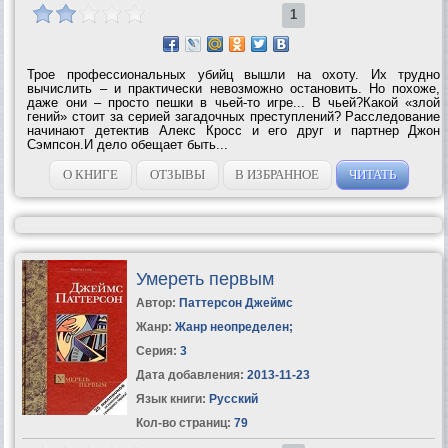
1
Трое профессиональных убийц вышли на охоту. Их трудно
вычислить – и практически невозможно остановить. Но похоже,
даже они – просто пешки в чьей-то игре... В чьей?Какой «злой
гений» стоит за серией загадочных преступлений? Расследование
начинают детектив Алекс Кросс и его друг и партнер Джон
Сэмпсон.И дело обещает быть...
О КНИГЕ
ОТЗЫВЫ
В ИЗБРАННОЕ
ЧИТАТЬ
Умереть первым
Автор:
Паттерсон Джеймс
Жанр:
Жанр неопределен
;
Серия:
3
Дата добавления:
2013-11-23
Язык книги:
Русский
Кол-во страниц:
79