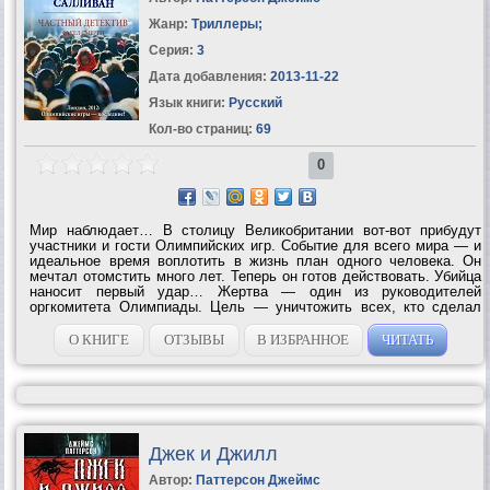
Жанр:
Триллеры
;
Серия:
3
Дата добавления:
2013-11-22
Язык книги:
Русский
Кол-во страниц:
69
0
Мир наблюдает… В столицу Великобритании вот-вот прибудут
участники и гости Олимпийских игр. Событие для всего мира — и
идеальное время воплотить в жизнь план одного человека. Он
мечтал отомстить много лет. Теперь он готов действовать. Убийца
наносит первый удар… Жертва — один из руководителей
оргкомитета Олимпиады. Цель — уничтожить всех, кто сделал
Игры средством наживы. Он готовится к новому преступлению… В
игру...
О КНИГЕ
ОТЗЫВЫ
В ИЗБРАННОЕ
ЧИТАТЬ
Джек и Джилл
Автор:
Паттерсон Джеймс