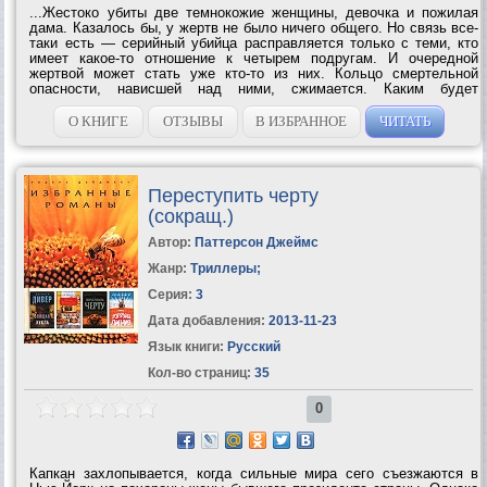
...Жестоко убиты две темнокожие женщины, девочка и пожилая
дама. Казалось бы, у жертв не было ничего общего. Но связь все-
таки есть — серийный убийца расправляется только с теми, кто
имеет какое-то отношение к четырем подругам. И очередной
жертвой может стать уже кто-то из них. Кольцо смертельной
опасности, нависшей над ними, сжимается. Каким будет
следующий шаг преступника? И можно ли его...
О КНИГЕ
ОТЗЫВЫ
В ИЗБРАННОЕ
ЧИТАТЬ
Переступить черту
(сокращ.)
Автор:
Паттерсон Джеймс
Жанр:
Триллеры
;
Серия:
3
Дата добавления:
2013-11-23
Язык книги:
Русский
Кол-во страниц:
35
0
Капкан захлопывается, когда сильные мира сего съезжаются в