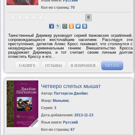
Язык книги:
Русский
Кол-во страниц:
70
0
Таинственный Дирижер руководит серией банковских ограблений,
сопровождающихся жесточайшим насилием. Расследуя эти
преступления, детектив Алекс Кросс понимает, что столкнулся с
незаурядным криминальным гением. Вмешательство Кросса
раздражает Дирижера, и тот считает своим личным долгом
отомстить Кроссу и его...
О КНИГЕ
ОТЗЫВЫ
В ИЗБРАННОЕ
ЧИТАТЬ
Четверо слепых мышат
Автор:
Паттерсон Джеймс
Жанр:
Маньяки
;
Серия:
3
Дата добавления:
2013-11-23
Язык книги:
Русский
Кол-во страниц:
67