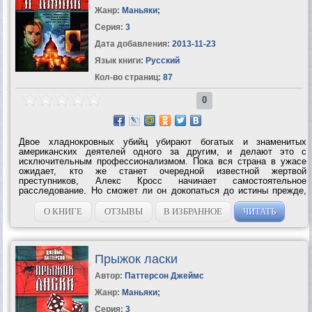
Жанр:
Маньяки
;
Серия:
3
Дата добавления:
2013-11-23
Язык книги:
Русский
Кол-во страниц:
87
0
Двое хладнокровных убийц убирают богатых и знаменитых
американских деятелей одного за другим, и делают это с
исключительным профессионализмом. Пока вся страна в ужасе
ожидает, кто же станет очередной известной жертвой
преступников, Алекс Кросс начинает самостоятельное
расследование. Но сможет ли он докопаться до истины прежде,
чем Джек и Джилл настигнут самую главную во всем Вашингтоне
жертву? На кону жизнь президента...
О КНИГЕ
ОТЗЫВЫ
В ИЗБРАННОЕ
ЧИТАТЬ
Прыжок ласки
Автор:
Паттерсон Джеймс
Жанр:
Маньяки
;
Серия:
3