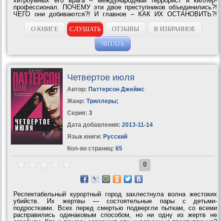
хитроумных его врага – международный террорист и киллер-
профессионал. ПОЧЕМУ эти двое преступников объединились?!
ЧЕГО они добиваются?! И главное – КАК ИХ ОСТАНОВИТЬ?!
Алекс Кросс должен быстро найти ответы на эти вопросы – ведь...
О КНИГЕ
СЛУШАТЬ
ОТЗЫВЫ
В ИЗБРАННОЕ
ЧИТАТЬ
Четвертое июля
Автор:
Паттерсон Джеймс
Жанр:
Триллеры
;
Серия:
3
Дата добавления:
2013-11-14
Язык книги:
Русский
Кол-во страниц:
65
0
Респектабельный курортный город захлестнула волна жестоких
убийств. Их жертвы — состоятельные пары с детьми-
подростками. Всех перед смертью подвергли пыткам, со всеми
расправились одинаковым способом, но ни одну из жертв не