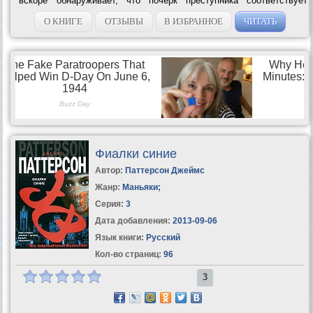
вскоре обнаруживает, что почерк преступника соответствует
манере действий безжалостного маньяка по прозвищу Мясник,
одной из жертв которого...
О КНИГЕ
ОТЗЫВЫ
В ИЗБРАННОЕ
ЧИТАТЬ
Фиалки синие
Автор:
Паттерсон Джеймс
Жанр:
Маньяки
;
Серия:
3
Дата добавления:
2013-09-06
Язык книги:
Русский
Кол-во страниц:
96
3