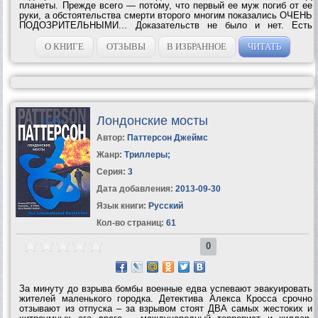
планеты. Прежде всего — потому, что первый ее муж погиб от ее
руки, а обстоятельства смерти второго многим показались ОЧЕНЬ
ПОДОЗРИТЕЛЬНЫМИ... Доказательств не было и нет. Есть
только ЗАГАДОЧНЫЕ СОВПАДЕНИЯ. И их — ВСЕ...
О КНИГЕ
ОТЗЫВЫ
В ИЗБРАННОЕ
ЧИТАТЬ
Лондонские мосты
Автор:
Паттерсон Джеймс
Жанр:
Триллеры
;
Серия:
3
Дата добавления:
2013-09-30
Язык книги:
Русский
Кол-во страниц:
61
0
За минуту до взрыва бомбы военные едва успевают эвакуировать
жителей маленького городка. Детектива Алекса Кросса срочно
отзывают из отпуска – за взрывом стоят ДВА самых жестоких и