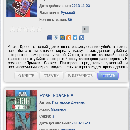
Дата добавления:
2013-11-23
Язык книги:
Русский
Кол-во страниц:
80
0
Алекс Кросс, старший детектив по расследованию убийств, готов,
чего бы это ни стоило, сорвать маску с загадочного убийцы,
которого он сам прозвал Лаской. С того, кто стоит за целой серией
таинственных убийств, которые Кроссу запрещено расследовать.В
романе «Прыжок Ласки» Паттерсон представил ужасный и
противоречивый образ злодея, тень которого будет преследовать
читателя, как только в доме погаснет свет. Сюжет, усиленный
эмоци...
О КНИГЕ
ОТЗЫВЫ
В ИЗБРАННОЕ
ЧИТАТЬ
Розы красные
Автор:
Паттерсон Джеймс
Жанр:
Маньяки
;
Серия:
3
Дата добавления:
2013-11-23