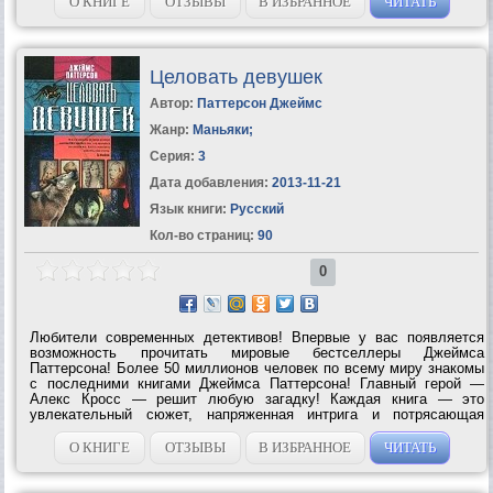
О КНИГЕ
ОТЗЫВЫ
В ИЗБРАННОЕ
ЧИТАТЬ
Целовать девушек
Автор:
Паттерсон Джеймс
Жанр:
Маньяки
;
Серия:
3
Дата добавления:
2013-11-21
Язык книги:
Русский
Кол-во страниц:
90
0
Любители современных детективов! Впервые у вас появляется
возможность прочитать мировые бестселлеры Джеймса
Паттерсона! Более 50 миллионов человек по всему миру знакомы
с последними книгами Джеймса Паттерсона! Главный герой —
Алекс Кросс — решит любую загадку! Каждая книга — это
увлекательный сюжет, напряженная интрига и потрясающая
развязка. Вы получите незабываемое удовольствие от
захватывающего расследования и...
О КНИГЕ
ОТЗЫВЫ
В ИЗБРАННОЕ
ЧИТАТЬ