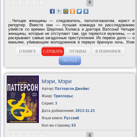
0
…Четыре женщины — следователь, патологоанатом, юрист и
репортер. Вместе они — лучшая команда по расследованию
убийств со времен Шерлока Холмса и доктора Ватсона! Четыре
женщины, которые не отступают там, где теряются мужчины, — и
раскрывают самые загадочные преступления. Их первое дело — о
маньяке, убивающем молодоженов в первую брачную ночь. Улик
— нет. Мотивов — не существует. Расследование...
О КНИГЕ
СЛУШАТЬ
ОТЗЫВЫ
В ИЗБРАННОЕ
ЧИТАТЬ
Мэри, Мэри
Автор:
Паттерсон Джеймс
Жанр:
Триллеры
;
Серия:
3
Дата добавления:
2013-11-23
Язык книги:
Русский
Кол-во страниц:
63
0