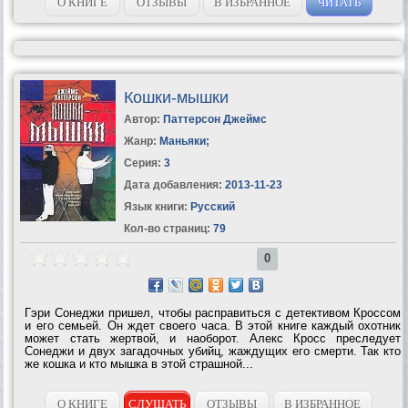
О КНИГЕ
ОТЗЫВЫ
В ИЗБРАННОЕ
ЧИТАТЬ
Кошки-мышки
Автор:
Паттерсон Джеймс
Жанр:
Маньяки
;
Серия:
3
Дата добавления:
2013-11-23
Язык книги:
Русский
Кол-во страниц:
79
0
Гэри Сонеджи пришел, чтобы расправиться с детективом Кроссом
и его семьей. Он ждет своего часа. В этой книге каждый охотник
может стать жертвой, и наоборот. Алекс Кросс преследует
Сонеджи и двух загадочных убийц, жаждущих его смерти. Так кто
же кошка и кто мышка в этой страшной...
О КНИГЕ
СЛУШАТЬ
ОТЗЫВЫ
В ИЗБРАННОЕ