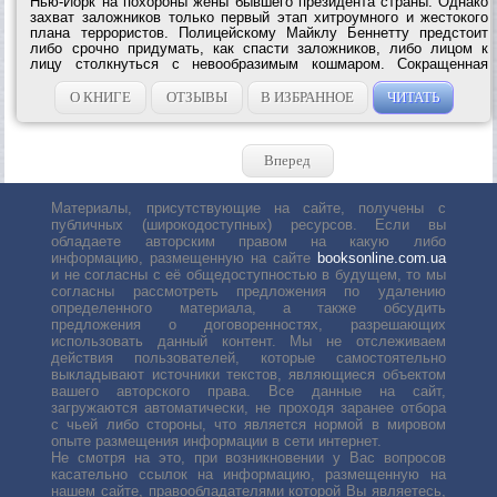
Нью-Йорк на похороны жены бывшего президента страны. Однако
захват заложников только первый этап хитроумного и жестокого
плана террористов. Полицейскому Майклу Беннетту предстоит
либо срочно придумать, как спасти заложников, либо лицом к
лицу столкнуться с невообразимым кошмаром. Сокращенная
версия от «Ридерз...
О КНИГЕ
ОТЗЫВЫ
В ИЗБРАННОЕ
ЧИТАТЬ
Вперед
Материалы, присутствующие на сайте, получены с
публичных (широкодоступных) ресурсов. Если вы
обладаете авторским правом на какую либо
информацию, размещенную на сайте
booksonline.com.ua
и не согласны с её общедоступностью в будущем, то мы
согласны рассмотреть предложения по удалению
определенного материала, а также обсудить
предложения о договоренностях, разрешающих
использовать данный контент. Мы не отслеживаем
действия пользователей, которые самостоятельно
выкладывают источники текстов, являющиеся объектом
вашего авторского права. Все данные на сайт,
загружаются автоматически, не проходя заранее отбора
с чьей либо стороны, что является нормой в мировом
опыте размещения информации в сети интернет.
Не смотря на это, при возникновении у Вас вопросов
касательно ссылок на информацию, размещенную на
нашем сайте, правообладателями которой Вы являетесь,