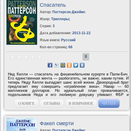
Спасатель
Автор:
Паттерсон Джеймс
Жанр:
Триллеры
;
Серия:
3
Дата добавления:
2013-11-22
Язык книги:
Русский
Кол-во страниц:
66
0
Нед Келли — спасатель на фешенебельном курорте в Палм-Бич.
Его единственная мечта — разбогатеть, не важно, каким путем. И
теперь Неду Келли выпадает шанс всей жизни. Двоюродный брат
предлагает ему совершить «ограбление века». Навар — 60
миллионов долларов. Но идеальный план проваливается,
подельников Неда и его любимую девушку убивают. ФБР и
полиция уверены: убийства совершил Келли, и на него начинается
безжалостная охота. ...
О КНИГЕ
ОТЗЫВЫ
В ИЗБРАННОЕ
ЧИТАТЬ
Факел смерти
Автор:
Паттерсон Джеймс