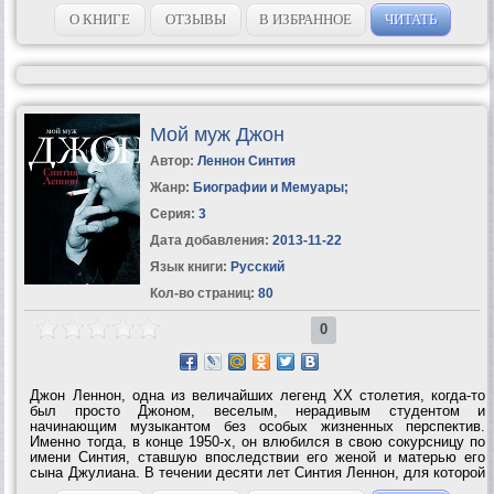
отдает приказ команде парохода «Монтроз» начать
двухнедельное плавание в Канаду. На...
О КНИГЕ
ОТЗЫВЫ
В ИЗБРАННОЕ
ЧИТАТЬ
Мой муж Джон
Автор:
Леннон Синтия
Жанр:
Биографии и Мемуары
;
Серия:
3
Дата добавления:
2013-11-22
Язык книги:
Русский
Кол-во страниц:
80
0
Джон Леннон, одна из величайших легенд XX столетия, когда-то
был просто Джоном, веселым, нерадивым студентом и
начинающим музыкантом без особых жизненных перспектив.
Именно тогда, в конце 1950-х, он влюбился в свою сокурсницу по
имени Синтия, ставшую впоследствии его женой и матерью его
сына Джулиана. В течении десяти лет Синтия Леннон, для которой
великие 'Битлз' были и остаются просто 'ребятами', дарила Джону