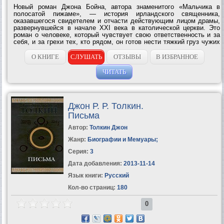
Новый роман Джона Бойна, автора знаменитого «Мальчика в
полосатой пижаме», — история ирландского священника,
оказавшегося свидетелем и отчасти действующим лицом драмы,
развернувшейся в начале XXI века в католической церкви. Это
роман о человеке, который чувствует свою ответственность и за
себя, и за грехи тех, кто рядом, он готов нести тяжкий груз чужих
проступков и прегрешений. Юный Одран поступил в семинарию в
1970-е, когда...
О КНИГЕ
СЛУШАТЬ
ОТЗЫВЫ
В ИЗБРАННОЕ
ЧИТАТЬ
Джон Р. Р. Толкин.
Письма
Автор:
Толкин Джон
Жанр:
Биографии и Мемуары
;
Серия:
3
Дата добавления:
2013-11-14
Язык книги:
Русский
Кол-во страниц:
180
0