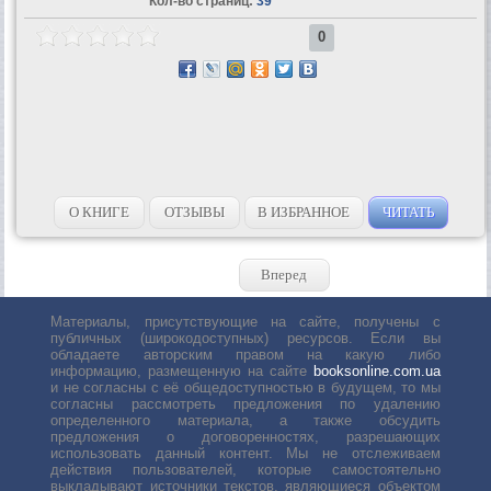
Кол-во страниц:
39
0
О КНИГЕ
ОТЗЫВЫ
В ИЗБРАННОЕ
ЧИТАТЬ
Вперед
Материалы, присутствующие на сайте, получены с
публичных (широкодоступных) ресурсов. Если вы
обладаете авторским правом на какую либо
информацию, размещенную на сайте
booksonline.com.ua
и не согласны с её общедоступностью в будущем, то мы
согласны рассмотреть предложения по удалению
определенного материала, а также обсудить
предложения о договоренностях, разрешающих
использовать данный контент. Мы не отслеживаем
действия пользователей, которые самостоятельно
выкладывают источники текстов, являющиеся объектом