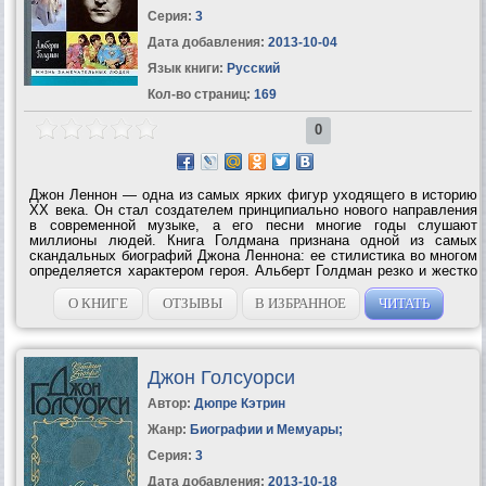
Серия:
3
Дата добавления:
2013-10-04
Язык книги:
Русский
Кол-во страниц:
169
0
Джон Леннон — одна из самых ярких фигур уходящего в историю
XX века. Он стал создателем принципиально нового направления
в современной музыке, а его песни многие годы слушают
миллионы людей. Книга Голдмана признана одной из самых
скандальных биографий Джона Леннона: ее стилистика во многом
определяется характером героя. Альберт Голдман резко и жестко
говорит о взлетах и падениях Джона Леннона, глубоко и искренне
сочувствуя ему и...
О КНИГЕ
ОТЗЫВЫ
В ИЗБРАННОЕ
ЧИТАТЬ
Джон Голсуорси
Автор:
Дюпре Кэтрин
Жанр:
Биографии и Мемуары
;
Серия:
3
Дата добавления:
2013-10-18