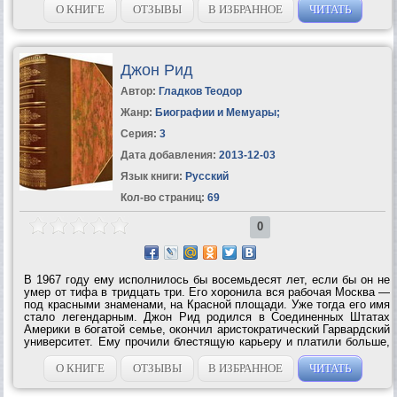
моральную поддержку,...
О КНИГЕ
ОТЗЫВЫ
В ИЗБРАННОЕ
ЧИТАТЬ
Джон Рид
Автор:
Гладков Теодор
Жанр:
Биографии и Мемуары
;
Серия:
3
Дата добавления:
2013-12-03
Язык книги:
Русский
Кол-во страниц:
69
0
В 1967 году ему исполнилось бы восемьдесят лет, если бы он не
умер от тифа в тридцать три. Его хоронила вся рабочая Москва —
под красными знаменами, на Красной площади. Уже тогда его имя
стало легендарным. Джон Рид родился в Соединенных Штатах
Америки в богатой семье, окончил аристократический Гарвардский
университет. Ему прочили блестящую карьеру и платили больше,
чем какому-либо другому журналисту в стране. Он отказался от
этой...
О КНИГЕ
ОТЗЫВЫ
В ИЗБРАННОЕ
ЧИТАТЬ