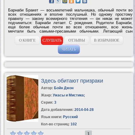
Барнаби Бракет — восьмилетний мальчишка, обычный почти во
всех отношениях и вполне послушный. Но одному простому
правилу — закону всемирного тяготения — он никак не может
подчиниться: Барнаби летает. С рождения. Родители Барнаби,
еще более обычные почти во всех отношениях, всю жизнь
мечтали быть самыми-пресамыми обычными. Летающий сын
разрушил эту мечту — и поплатился за это: случилось ужасное. И
с этого ужасного началось...
О КНИГЕ
СЛУШАТЬ
ОТЗЫВЫ
В ИЗБРАННОЕ
ЧИТАТЬ
Здесь обитают призраки
Автор:
Бойн Джон
Жанр:
Ужасы и Мистика
;
Серия:
3
Дата добавления:
2014-04-28
Язык книги:
Русский
Кол-во страниц:
102
1