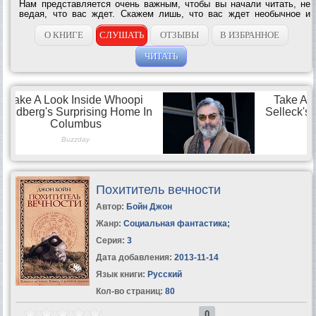
Нам представляется очень важным, чтобы вы начали читать, не
ведая, что вас ждет. Скажем лишь, что вас ждет необычное и
завораживающее путешествие вместе с девятилетним мальчиком
по имени Бруно. Вот только...
О КНИГЕ
СЛУШАТЬ
ОТЗЫВЫ
В ИЗБРАННОЕ
ЧИТАТЬ
Похититель вечности
Автор:
Бойн Джон
Жанр:
Социальная фантастика
;
Серия:
3
Дата добавления:
2013-11-14
Язык книги:
Русский
Кол-во страниц:
80
0