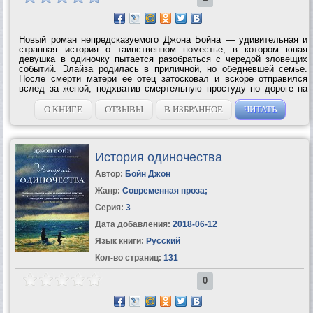
Новый роман непредсказуемого Джона Бойна — удивительная и
странная история о таинственном поместье, в котором юная
девушка в одиночку пытается разобраться с чередой зловещих
событий. Элайза родилась в приличной, но обедневшей семье.
После смерти матери ее отец затосковал и вскоре отправился
вслед за женой, подхватив смертельную простуду по дороге на
выступление Чарльза Диккенса. Элайза осталась одна на всем
белом свете и,...
О КНИГЕ
ОТЗЫВЫ
В ИЗБРАННОЕ
ЧИТАТЬ
История одиночества
Автор:
Бойн Джон
Жанр:
Современная проза
;
Серия:
3
Дата добавления:
2018-06-12
Язык книги:
Русский
Кол-во страниц:
131
0