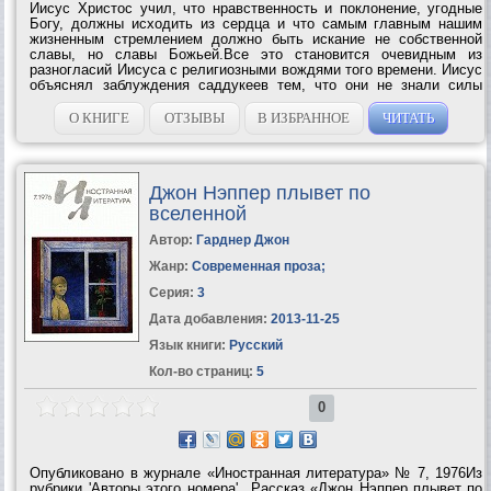
Иисус Христос учил, что нравственность и поклонение, угодные
Богу, должны исходить из сердца и что самым главным нашим
жизненным стремлением должно быть искание не собственной
славы, но славы Божьей.Все это становится очевидным из
разногласий Иисуса с религиозными вождями того времени. Иисус
объяснял заблуждения саддукеев тем, что они не знали силы
Божьей, а, полемизируя с фарисеями, Он утверждал, что
источником авторитета для нас...
О КНИГЕ
ОТЗЫВЫ
В ИЗБРАННОЕ
ЧИТАТЬ
Джон Нэппер плывет по
вселенной
Автор:
Гарднер Джон
Жанр:
Современная проза
;
Серия:
3
Дата добавления:
2013-11-25
Язык книги:
Русский
Кол-во страниц:
5
0
Опубликовано в журнале «Иностранная литература» № 7, 1976Из
рубрики 'Авторы этого номера'...Рассказ «Джон Нэппер плывет по