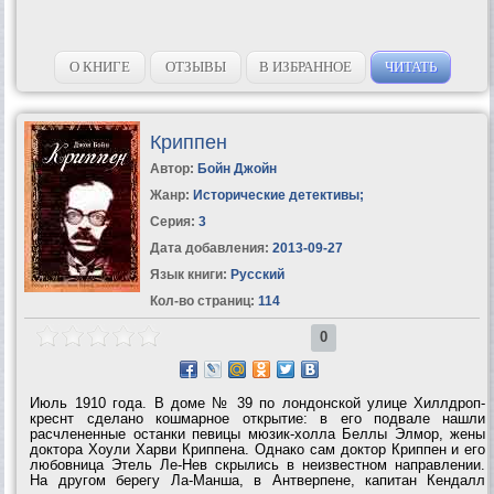
О КНИГЕ
ОТЗЫВЫ
В ИЗБРАННОЕ
ЧИТАТЬ
Криппен
Автор:
Бойн Джойн
Жанр:
Исторические детективы
;
Серия:
3
Дата добавления:
2013-09-27
Язык книги:
Русский
Кол-во страниц:
114
0
Июль 1910 года. В доме № 39 по лондонской улице Хиллдроп-
креснт сделано кошмарное открытие: в его подвале нашли
расчлененные останки певицы мюзик-холла Беллы Элмор, жены
доктора Хоули Харви Криппена. Однако сам доктор Криппен и его
любовница Этель Ле-Нев скрылись в неизвестном направлении.
На другом берегу Ла-Манша, в Антверпене, капитан Кендалл