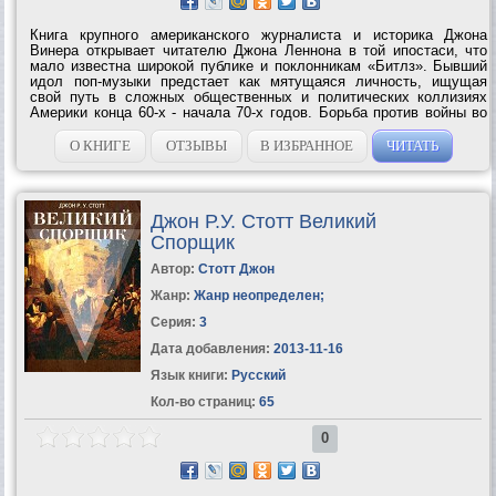
Книга крупного американского журналиста и историка Джона
Винера открывает читателю Джона Леннона в той ипостаси, что
мало известна широкой публике и поклонникам «Битлз». Бывший
идол поп-музыки предстает как мятущаяся личность, ищущая
свой путь в сложных общественных и политических коллизиях
Америки конца 60-х - начала 70-х годов. Борьба против войны во
Вьетнаме, движение «новых левых», феминизм - через все это
суждено было пройти...
О КНИГЕ
ОТЗЫВЫ
В ИЗБРАННОЕ
ЧИТАТЬ
Джон Р.У. Стотт Великий
Спорщик
Автор:
Стотт Джон
Жанр:
Жанр неопределен
;
Серия:
3
Дата добавления:
2013-11-16
Язык книги:
Русский
Кол-во страниц:
65
0