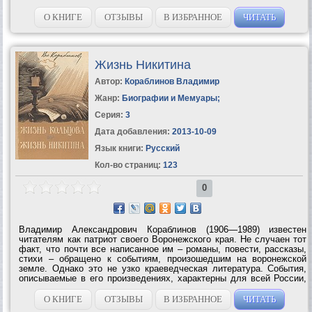
О КНИГЕ
ОТЗЫВЫ
В ИЗБРАННОЕ
ЧИТАТЬ
Жизнь Никитина
Автор:
Кораблинов Владимир
Жанр:
Биографии и Мемуары
;
Серия:
3
Дата добавления:
2013-10-09
Язык книги:
Русский
Кол-во страниц:
123
0
Владимир Александрович Кораблинов (1906—1989) известен
читателям как патриот своего Воронежского края. Не случаен тот
факт, что почти все написанное им – романы, повести, рассказы,
стихи – обращено к событиям, произошедшим на воронежской
земле. Однако это не узко краеведческая литература. События,
описываемые в его произведениях, характерны для всей России,
нашей великой Родины. Романы «Жизнь Кольцова» и «Жизнь
Никитина» также...
О КНИГЕ
ОТЗЫВЫ
В ИЗБРАННОЕ
ЧИТАТЬ