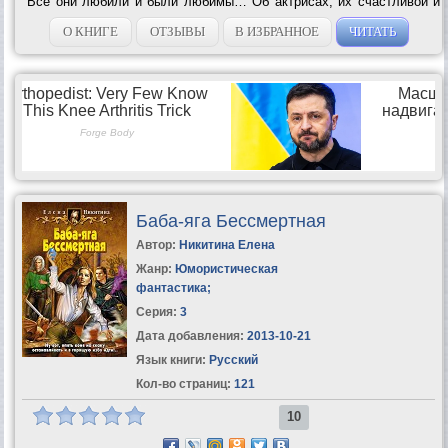
Все они любили и были любимы… Об актрисах, их счастливой и
несчастной, великой и мимолетной любви читайте в исторических
новеллах Елены...
О КНИГЕ
ОТЗЫВЫ
В ИЗБРАННОЕ
ЧИТАТЬ
Баба-яга Бессмертная
Автор:
Никитина Елена
Жанр:
Юмористическая
фантастика
;
Серия:
3
Дата добавления:
2013-10-21
Язык книги:
Русский
Кол-во страниц:
121
10