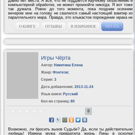
давно нет места. А все, что не поддается научному объяснению и
компьютерной обработке, не может произойти никогда. Я вот тоже
так думала. Ровно до того момента, пока поздним осенним
вечером мне на голову не свалился самый настоящий вампир из
параллельного мира. Правда, это клыкастое порождение мрака не
торопилось пробовать меня на вкус, а всего лишь потребовало в
срочном...
О КНИГЕ
ОТЗЫВЫ
В ИЗБРАННОЕ
ЧИТАТЬ
Игры Чёрта
Автор:
Никитина Елена
Жанр:
Фэнтези
;
Серия:
3
Дата добавления:
2013-11-24
Язык книги:
Русский
Кол-во страниц:
80
0
Возможно, ли бросить вызов Судьбе? Да, если ты действительно
любишь! Измена мужа превратила жизнь Лины в осколки