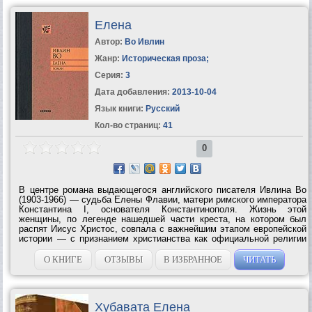
Елена
Автор:
Во Ивлин
Жанр:
Историческая проза
;
Серия:
3
Дата добавления:
2013-10-04
Язык книги:
Русский
Кол-во страниц:
41
0
В центре романа выдающегося английского писателя Ивлина Во
(1903-1966) — судьба Елены Флавии, матери римского императора
Константина I, основателя Константинополя. Жизнь этой
женщины, по легенде нашедшей части креста, на котором был
распят Иисус Христос, совпала с важнейшим этапом европейской
истории — с признанием христианства как официальной религии
Римской...
О КНИГЕ
ОТЗЫВЫ
В ИЗБРАННОЕ
ЧИТАТЬ
Хубавата Елена