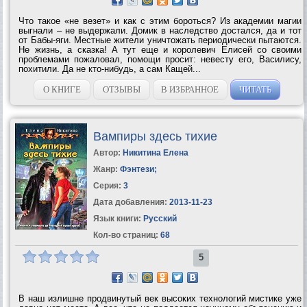
Что такое «не везет» и как с этим бороться? Из академии магии
выгнали – не выдержали. Домик в наследство достался, да и тот
от Бабы-яги. Местные жители уничтожать периодически пытаются.
Не жизнь, а сказка! А тут еще и королевич Елисей со своими
проблемами пожаловал, помощи просит: невесту его, Василису,
похитили. Да не кто-нибудь, а сам Кащей...
О КНИГЕ
ОТЗЫВЫ
В ИЗБРАННОЕ
ЧИТАТЬ
Вампиры здесь тихие
Автор:
Никитина Елена
Жанр:
Фэнтези
;
Серия:
3
Дата добавления:
2013-11-23
Язык книги:
Русский
Кол-во страниц:
68
5
В наш излишне продвинутый век высоких технологий мистике уже