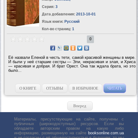
Серия:
3
Дата добавления:
2013-10-01
Язык книги:
Русский
Кол-во страниц:
1
0
Её назвали Еленой в честь тети, самой красивой женщины в мире.
И были у неё старшие сестры — Эли, некрасивая и злая, и Хриса
— красивая и добрая. И брат Орест. Она так ждала брата, но это
было...
О КНИГЕ
ОТЗЫВЫ
В ИЗБРАННОЕ
ЧИТАТЬ
Вперед
Материалы, присутствующие на сайте, получены с
публичных (широкодоступных) ресурсов. Если вы
обладаете авторским правом на какую либо
информацию, размещенную на сайте
booksonline.com.ua
и не согласны с её общедоступностью в будущем, то мы