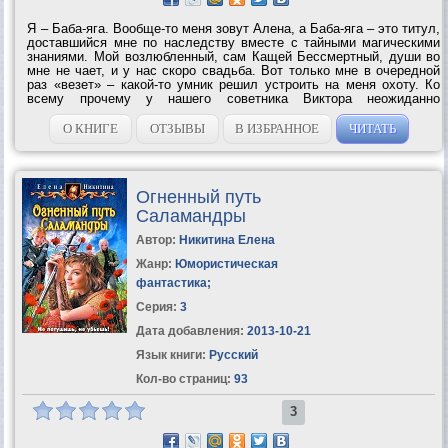
Я – Баба-яга. Вообще-то меня зовут Алена, а Баба-яга – это титул,
доставшийся мне по наследству вместе с тайными магическими
знаниями. Мой возлюбленный, сам Кащей Бессмертный, души во
мне не чает, и у нас скоро свадьба. Вот только мне в очередной
раз «везет» – какой-то умник решил устроить на меня охоту. Ко
всему прочему у нашего советника Виктора неожиданно
проснулась любвеобильность, кот занят устройством личной
жизни, меня охватила...
О КНИГЕ
ОТЗЫВЫ
В ИЗБРАННОЕ
ЧИТАТЬ
Огненный путь
Саламандры
Автор:
Никитина Елена
Жанр:
Юмористическая
фантастика
;
Серия:
3
Дата добавления:
2013-10-21
Язык книги:
Русский
Кол-во страниц:
93
3