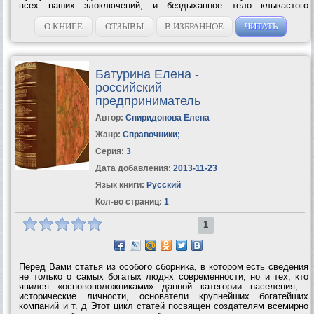
всех наших злоключений; и бездыханное тело клыкастого
аристократа из клана Зварру, которому, наверное, просто не
повезло.Что теперь ждет нас в...
О КНИГЕ
ОТЗЫВЫ
В ИЗБРАННОЕ
ЧИТАТЬ
Батурина Елена -
российский
предприниматель
Автор:
Спиридонова Елена
Жанр:
Справочники
;
Серия:
3
Дата добавления:
2013-11-23
Язык книги:
Русский
Кол-во страниц:
1
1
Перед Вами статья из особого сборника, в котором есть сведения
не только о самых богатых людях современности, но и тех, кто
явился «основоположниками» данной категории населения, -
исторические личности, основатели крупнейших богатейших
компаний и т. д Этот цикл статей посвящен создателям всемирно