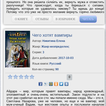
прошлого. Но она решила склеить их, вернуть мужа и отомстить
разлучнице! Что происходит, когда ты борешься с силами,
победить которые не удавалось никому? Ты идешь до конца!
Потому что это уже не просто желание вернуть горячо любимого
мужчину — это Игры Чёрта, цинично бросившего кости на
игральный стол твоей жизни. Но что...
О КНИГЕ
ОТЗЫВЫ
В ИЗБРАННОЕ
ЧИТАТЬ
Чего хотят вампиры
Автор:
Никитина Елена
Жанр:
Жанр неопределен
;
Серия:
3
Дата добавления:
2017-10-03
Язык книги:
Русский
Кол-во страниц:
90
0
Айдара – мир, которым правят вампиры, народ кровожадный,
злопамятный и очень-очень мстительный. Закон подлости и на
этот раз сработал на все сто: мы попали именно сюда. Мы – это я,
Светлана Назарова, уже не человек, но еще и не вампир; мой
муж-ученый Вадим, чьи жестокие опыты и послужили началом