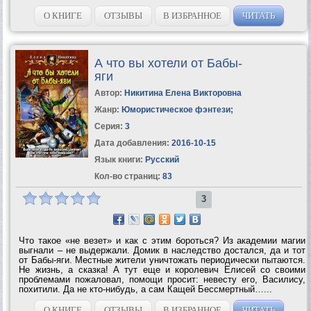
проснулась любвеобильность, кот занят устройством личной
жизни, меня...
О КНИГЕ
ОТЗЫВЫ
В ИЗБРАННОЕ
ЧИТАТЬ
А что вы хотели от Бабы-
яги
Автор:
Никитина Елена Викторовна
Жанр:
Юмористическое фэнтези
;
Серия:
3
Дата добавления:
2016-10-15
Язык книги:
Русский
Кол-во страниц:
83
3
Что такое «не везет» и как с этим бороться? Из академии магии
выгнали – не выдержали. Домик в наследство достался, да и тот
от Бабы-яги. Местные жители уничтожать периодически пытаются.
Не жизнь, а сказка! А тут еще и королевич Елисей со своими
проблемами пожаловал, помощи просит: невесту его, Василису,
похитили. Да не кто-нибудь, а сам Кащей Бессмертный…...
О КНИГЕ
ОТЗЫВЫ
В ИЗБРАННОЕ
ЧИТАТЬ