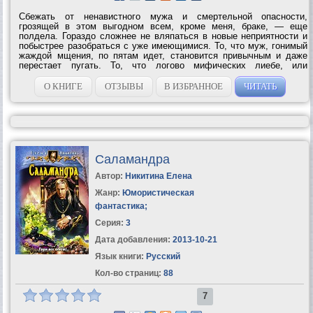
Сбежать от ненавистного мужа и смертельной опасности,
грозящей в этом выгодном всем, кроме меня, браке, — еще
полдела. Гораздо сложнее не вляпаться в новые неприятности и
побыстрее разобраться с уже имеющимися. То, что муж, гонимый
жаждой мщения, по пятам идет, становится привычным и даже
перестает пугать. То, что логово мифических лиебе, или
эльфырей, самой кровожадной расы Мира Царств, на горизонте
маячит — предсказуемо, сама их...
О КНИГЕ
ОТЗЫВЫ
В ИЗБРАННОЕ
ЧИТАТЬ
Саламандра
Автор:
Никитина Елена
Жанр:
Юмористическая
фантастика
;
Серия:
3
Дата добавления:
2013-10-21
Язык книги:
Русский
Кол-во страниц:
88
7