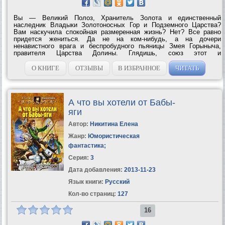
Вы — Великий Полоз, Хранитель Золота и единственный
наследник Владыки Золотоносных Гор и Подземного Царства?
Вам наскучила спокойная размеренная жизнь? Нет? Все равно
придется жениться. Да не на ком-нибудь, а на дочери
ненавистного врага и беспробудного пьяницы Змея Горыныча,
правителя Царства Долины. Глядишь, союз этот и
межгосударственные конфликты уладит, и наконец-то от древнего
проклятия род избавит. А то что царевна...
О КНИГЕ
ОТЗЫВЫ
В ИЗБРАННОЕ
ЧИТАТЬ
А что вы хотели от Бабы-
яги
Автор:
Никитина Елена
Жанр:
Юмористическая
фантастика
;
Серия:
3
Дата добавления:
2013-11-23
Язык книги:
Русский
Кол-во страниц:
127
16