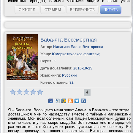
известных брендов, самыми богатыми людям в своих узких
кругах, например - спортсмены, актеры, политики. И, конечно же, в
этом списке нашли...
О КНИГЕ
ОТЗЫВЫ
В ИЗБРАННОЕ
ЧИТАТЬ
Баба-яга Бессмертная
Автор:
Никитина Елена Викторовна
Жанр:
Юмористическое фэнтези
;
Серия:
3
Дата добавления:
2016-10-15
Язык книги:
Русский
Кол-во страниц:
82
4
Я – Баба-яга. Вообще-то меня зовут Алена, а Баба-яга – это титул,
доставшийся мне по наследству вместе с тайными магическими
знаниями. Мой возлюбленный, сам Кащей Бессмертный, души во
мне не чает, и у нас скоро свадьба. Вот только мне в очередной
раз «везет» – какой-то умник решил устроить на меня охоту. Ко
всему прочему у нашего советника Виктора неожиданно