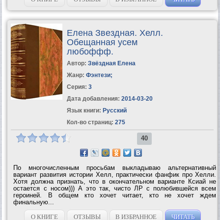
Елена Звездная. Хелл.
Обещанная усем
любоффф.
Автор:
Звёздная Елена
Жанр:
Фэнтези
;
Серия:
3
Дата добавления:
2014-03-20
Язык книги:
Русский
Кол-во страниц:
275
40
По многочисленным просьбам выкладываю альтернативный
вариант развития истории Хелл, практически фанфик про Хелли.
Хотя должна признать, что в окончательном варианте Ксиай не
остается с носом))) А это так, чисто ЛР с полюбившейся всем
героиней. В общем кто хочет читает, кто не хочет ждем
финальную...
О КНИГЕ
ОТЗЫВЫ
В ИЗБРАННОЕ
ЧИТАТЬ