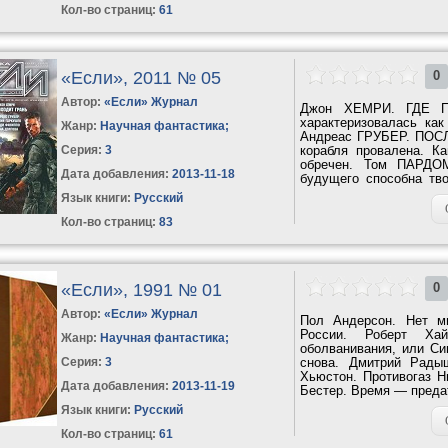
Кол-во страниц:
61
«Если», 2011 № 05
0
Автор:
«Если» Журнал
Джон ХЕМРИ. ГДЕ П
характеризовалась ка
Жанр:
Научная фантастика
;
Андреас ГРУБЕР. ПОС
Серия:
3
корабля провалена. К
обречен. Том ПАРДО
Дата добавления:
2013-11-18
будущего способна т
ПРАВДЫ Просто как...
Язык книги:
Русский
Кол-во страниц:
83
«Если», 1991 № 01
0
Автор:
«Если» Журнал
Пол Андерсон. Нет м
России. Роберт Хай
Жанр:
Научная фантастика
;
оболванивания, или Си
Серия:
3
снова. Дмитрий Рады
Хьюстон. Противогаз Н
Дата добавления:
2013-11-19
Бестер. Время — преда
Язык книги:
Русский
Кол-во страниц:
61