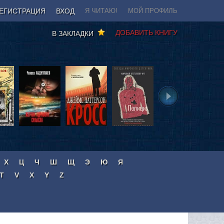
ЕГИСТРАЦИЯ
ВХОД
Я ЧИТАЮ!
МОЙ ПРОФИЛЬ
ДОБАВИТЬ КНИГУ
В ЗАКЛАДКИ
Х
Ц
Ч
Ш
Щ
Э
Ю
Я
T
V
X
Y
Z