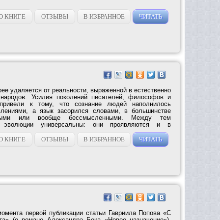
О КНИГЕ
ОТЗЫВЫ
В ИЗБРАННОЕ
ЧИТАТЬ
ее удаляется от реальности, выраженной в естественно
 народов. Усилия поколений писателей, философов и
 привели к тому, что сознание людей наполнилось
лениями, а язык засорился словами, в большинстве
чными или вообще бессмысленными. Между тем
ы эволюции универсальны: они проявляются и в
О КНИГЕ
ОТЗЫВЫ
В ИЗБРАННОЕ
ЧИТАТЬ
омента первой публикации статьи Гавриила Попова «С
та» (о романе Александра Бека «Новое назначение»).