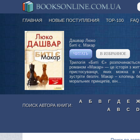
ГЛАВНАЯ
НОВЫЕ ПОСТУПЛЕНИЯ
ТОР-100
FAQ
Дашвар Люко
Битi є. Макар
ЧИТАТЬ
В ИЗБРАННОЕ
»
Трилогія «Биті Є» розпочинаєтьс
романом «Макар» — це історія з жит
пристосуванця, яких можна в 
зустріти безліч. Макар – хлопець бе
моральних принципів, він...
А
Б
В
Г
Д
Е
ПОИСК АВТОРА КНИГИ:
A
B
C
D
Поиск по запр