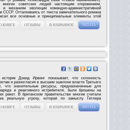
 многих советских людей настоящим откровением,
 и механизм эволюции командно-административной
в СССР. Отталкиваясь от текста замечательного романа
писал все основные и принципиальные элементы этой
О КНИГЕ
ОТЗЫВЫ
В ИЗБРАННОЕ
ЧИТАТЬ
 историк Дэвид Ирвинг показывает, что склонность
ктам и разногласия в высшем эшелоне власти Третьего
у, что значительные ресурсы, предназначенные для
снаряда и реактивного истребителя, были брошены на
их ракет. В британском правительстве многие считали
ьма реальную угрозу, которая по замыслу Гитлера
О КНИГЕ
ОТЗЫВЫ
В ИЗБРАННОЕ
ЧИТАТЬ