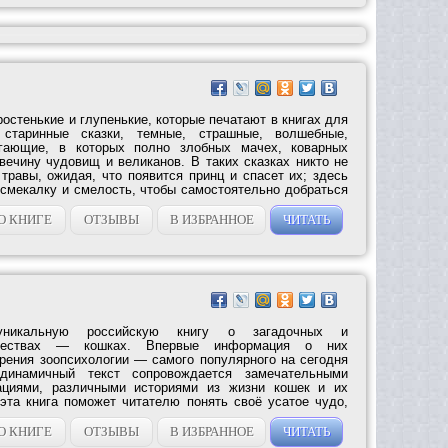
остенькие и глупенькие, которые печатают в книгах для
старинные сказки, темные, страшные, волшебные,
гающие, в которых полно злобных мачех, коварных
ечину чудовищ и великанов. В таких сказках никто не
травы, ожидая, что появится принц и спасет их; здесь
 смекалку и смелость, чтобы самостоятельно добраться
О КНИГЕ
ОТЗЫВЫ
В ИЗБРАННОЕ
ЧИТАТЬ
никальную российскую книгу о загадочных и
уществах — кошках. Впервые информация о них
зрения зоопсихологии — самого популярного на сегодня
 динамичный текст сопровождается замечательными
ациями, различными историями из жизни кошек и их
 эта книга поможет читателю понять своё усатое чудо,
О КНИГЕ
ОТЗЫВЫ
В ИЗБРАННОЕ
ЧИТАТЬ