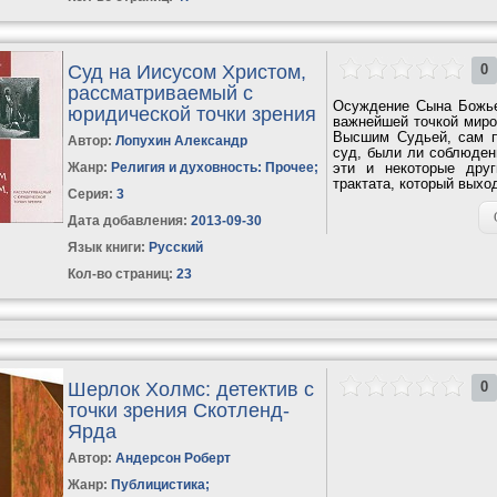
Суд на Иисусом Христом,
0
рассматриваемый с
Осуждение Сына Божье
юридической точки зрения
важнейшей точкой миров
Высшим Судьей, сам п
Автор:
Лопухин Александр
суд, были ли соблюден
Жанр:
Религия и духовность: Прочее
;
эти и некоторые друг
трактата, который выход
Серия:
3
Дата добавления:
2013-09-30
Язык книги:
Русский
Кол-во страниц:
23
Шерлок Холмс: детектив с
0
точки зрения Скотленд-
Ярда
Автор:
Андерсон Роберт
Жанр:
Публицистика
;