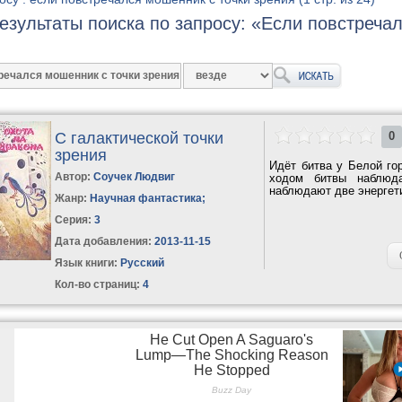
езультаты поиска по запросу: «Если повстреча
С галактической точки
0
зрения
Идёт битва у Белой гор
Автор:
Соучек Людвиг
ходом битвы наблюд
наблюдают две энергети
Жанр:
Научная фантастика
;
Серия:
3
Дата добавления:
2013-11-15
Язык книги:
Русский
Кол-во страниц:
4