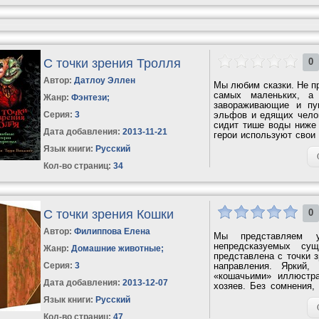
С точки зрения Тролля
0
Автор:
Датлоу Эллен
Мы любим сказки. Не пр
самых маленьких, а 
Жанр:
Фэнтези
;
завораживающие и пу
Серия:
3
эльфов и едящих челов
сидит тише воды ниже 
Дата добавления:
2013-11-21
герои используют свои
до...
Язык книги:
Русский
Кол-во страниц:
34
С точки зрения Кошки
0
Автор:
Филиппова Елена
Мы представляем у
непредсказуемых с
Жанр:
Домашние животные
;
представлена с точки 
Серия:
3
направления. Яркий,
«кошачьими» иллюстр
Дата добавления:
2013-12-07
хозяев. Без сомнения,
найти общий язык и...
Язык книги:
Русский
Кол-во страниц:
47