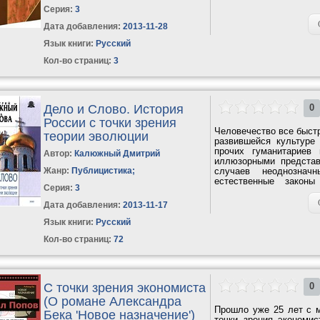
Серия:
3
Дата добавления:
2013-11-28
Язык книги:
Русский
Кол-во страниц:
3
Дело и Слово. История
0
России с точки зрения
Человечество все быстр
теории эволюции
развившейся культуре
прочих гуманитариев
Автор:
Калюжный Дмитрий
иллюзорными представ
Жанр:
Публицистика
;
случаев неоднозна
естественные закон
Серия:
3
общественной жизни....
Дата добавления:
2013-11-17
Язык книги:
Русский
Кол-во страниц:
72
С точки зрения экономиста
0
(О романе Александра
Прошло уже 25 лет с м
Бека 'Новое назначение')
точки зрения экономис