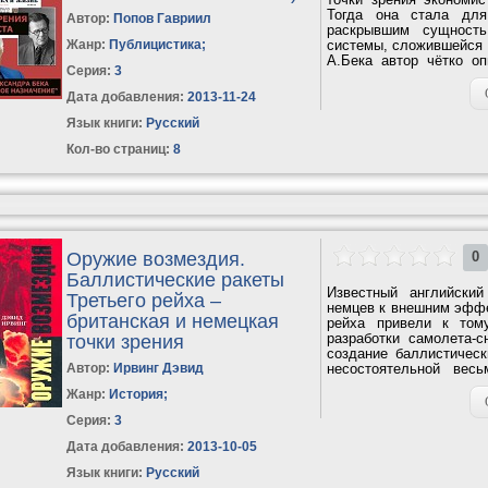
Тогда она стала для
Автор:
Попов Гавриил
раскрывшим сущность
Жанр:
Публицистика
;
системы, сложившейся 
А.Бека автор чётко о
Серия:
3
системы,...
Дата добавления:
2013-11-24
Язык книги:
Русский
Кол-во страниц:
8
Оружие возмездия.
0
Баллистические ракеты
Известный английский
Третьего рейха –
немцев к внешним эффе
британская и немецкая
рейха привели к том
разработки самолета-
точки зрения
создание баллистическ
Автор:
Ирвинг Дэвид
несостоятельной вес
должна...
Жанр:
История
;
Серия:
3
Дата добавления:
2013-10-05
Язык книги:
Русский