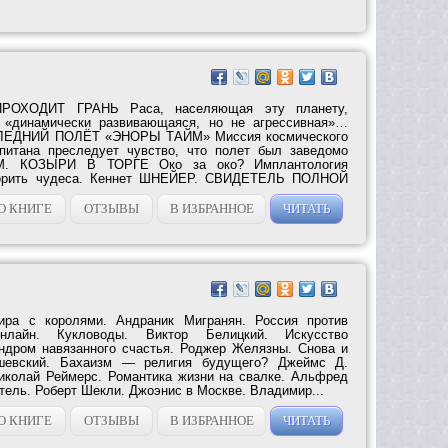
РОХОДИТ ГРАНЬ Раса, населяющая эту планету,
к «динамически развивающаяся, но не агрессивная»…
ЛЕДНИЙ ПОЛЁТ «ЭНОРЫ ТАЙМ» Миссия космического
апитана преследует чувство, что полет был заведомо
М. КОЗЫРИ В ТОРГЕ Око за око? Имплантология
ворить чудеса. Кеннет ШНЕЙЕР. СВИДЕТЕЛЬ ПОЛНОЙ
О КНИГЕ
ОТЗЫВЫ
В ИЗБРАННОЕ
ЧИТАТЬ
ира с королями. Андраник Мигранян. Россия против
нлайн. Кукловоды. Виктор Белицкий. Искусство
ндром навязанного счастья. Роджер Желязны. Снова и
шевский. Бахаизм — религия будущего? Джеймс Д.
иколай Реймерс. Романтика жизни на свалке. Альфред
тель. Роберт Шекли. Джоэнис в Москве. Владимир...
О КНИГЕ
ОТЗЫВЫ
В ИЗБРАННОЕ
ЧИТАТЬ