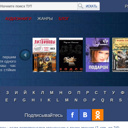
Р
АУДИОКНИГИ
ЖАНРЫ
БЛОГ
я першим
тя одного
наш час
з стійких
Ж
З
И
Й
К
Л
М
Н
О
П
Р
С
Т
У
Ф
E
F
G
H
I
K
L
M
N
O
P
Q
R
S
Подписывайтесь
осу : если повстречался мошенник с точки зрения
(1 стр. из 24)