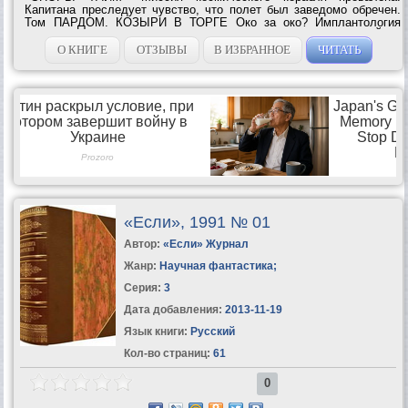
Капитана преследует чувство, что полет был заведомо обречен.
Том ПАРДОМ. КОЗЫРИ В ТОРГЕ Око за око? Имплантология
будущего способна творить чудеса. Кеннет ШНЕЙЕР.
СВИДЕТЕЛЬ ПОЛНОЙ ПРАВДЫ Просто как...
О КНИГЕ
ОТЗЫВЫ
В ИЗБРАННОЕ
ЧИТАТЬ
«Если», 1991 № 01
Автор:
«Если» Журнал
Жанр:
Научная фантастика
;
Серия:
3
Дата добавления:
2013-11-19
Язык книги:
Русский
Кол-во страниц:
61
0