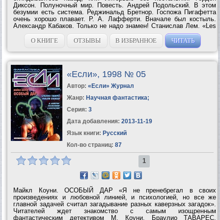
Диксон. Полуночный мир. Повесть. Андрей Подольский. В этом
безумии есть система. Реджинальд Бретнор. Госпожа Пигафетта
очень хорошо плавает. Р. А. Лафферти. Вначале был костыль.
Александр Кабаков. Только не надо знамен! Станислав Лем. «Les
robinsonades». Роман Белоусов. Преступник найден. Было ли
преступление? Джек Вэнс....
О КНИГЕ
ОТЗЫВЫ
В ИЗБРАННОЕ
ЧИТАТЬ
«Если», 1998 № 05
Автор:
«Если» Журнал
Жанр:
Научная фантастика
;
Серия:
3
Дата добавления:
2013-11-19
Язык книги:
Русский
Кол-во страниц:
87
1
Майкл Коуни. ОСОБЫЙ ДАР «Я не пренебрегал в своих
произведениях и любовной линией, и психологией, но все же
главной задачей считал загадывание разных каверзных загадок».
Читателей ждет знакомство с самым изощренным
фантастическим детективом М. Коуни. Браулио ТАВАРЕС.