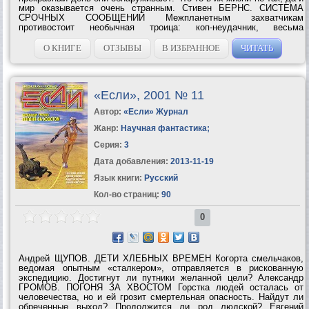
мир оказывается очень странным. Стивен БЕРНС. СИСТЕМА
СРОЧНЫХ СООБЩЕНИЙ Межпланетным захватчикам
противостоит необычная троица: коп-неудачник, весьма
колоритная негритянка и подросток-хакер. Анкл РИВЕР. ЧЕСТЬ
ВОИНА Новый Пигмалион: обитатели...
О КНИГЕ
ОТЗЫВЫ
В ИЗБРАННОЕ
ЧИТАТЬ
«Если», 2001 № 11
Автор:
«Если» Журнал
Жанр:
Научная фантастика
;
Серия:
3
Дата добавления:
2013-11-19
Язык книги:
Русский
Кол-во страниц:
90
0
Андрей ЩУПОВ. ДЕТИ ХЛЕБНЫХ ВРЕМЕН Когорта смельчаков,
ведомая опытным «cталкером», отправляется в рискованную
экспедицию. Достигнут ли путники желанной цели? Александр
ГРОМОВ. ПОГОНЯ ЗА ХВОСТОМ Горстка людей осталась от
человечества, но и ей грозит смертельная опасность. Найдут ли
обреченные выход? Продолжится ли род людской? Евгений