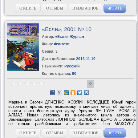
ЛУКИН. И ГРОМ НЕ ГРЯНУЛ Молодому хроноавантюристу:
подправить историю, оказывается, не...
О КНИГЕ
ОТЗЫВЫ
В ИЗБРАННОЕ
ЧИТАТЬ
«Если», 2001 № 10
Автор:
«Если» Журнал
Жанр:
Фэнтези
;
Серия:
3
Дата добавления:
2013-11-19
Язык книги:
Русский
Кол-во страниц:
90
0
Марина и Сергей ДЯЧЕНКО. ХОЗЯИН КОЛОДЦЕВ Юный герой
встречает прелестную незнакомку и мечтает лишь об одном…
спасти свою бессмертную душу. Урсула ЛЕ ГУИН. РОЗА И
АЛМАЗ Новая летопись из знаменитого цикла автора о
Земноморье. Святослав ЛОГИНОВ. БОЛЬШАЯ ДОРОГА …опасна
не только разбойниками и грабителями. Пол МАКОУЛИ.
ПЕРЕЧИСЛИ МЕРТВЫХ Частный детектив, направляясь по следу
серийного маньяка-убийцы, ищет встречи с...
О КНИГЕ
ОТЗЫВЫ
В ИЗБРАННОЕ
ЧИТАТЬ