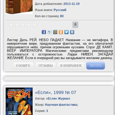
Дата добавления:
2013-11-19
Язык книги:
Русский
Кол-во страниц:
80
0
Лестер Дель РЕЙ. НЕБО ПАДАЕТ Название — не метафора. В
невероятном мире, придуманном фантастом, на его обитателей
обрушивается небо, причем огромными кусками. Спрэг ДЕ КАМП.
ВЕЕР ИМПЕРАТОРА Магическими предметами рекомендуем
пользоваться с осторожностью. Ларри НИВЕН. ЗАГАДАЙ
ЖЕЛАНИЕ Если в очередной раз вы загадываете желание джинну,
золотой рыбке и пр., то правильно ставьте техническое задание.
С. М. СТИРЛИНГ....
О КНИГЕ
ОТЗЫВЫ
В ИЗБРАННОЕ
ЧИТАТЬ
«Если», 1999 № 07
Автор:
«Если» Журнал
Жанр:
Научная фантастика
;
Серия:
3