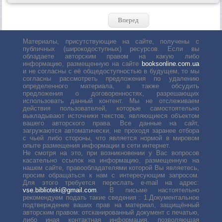
Вперед
Материалы, присутствующие на сайте, получены с
публичных (широкодоступных) ресурсов. Если вы
обладаете авторским правом на какую либо
информацию, размещенную на сайте
booksonline.com.ua
и не согласны с её общедоступностью в будущем, то мы
согласны рассмотреть предложения по удалению
определенного материала, а также обсудить
предложения о договоренностях, разрешающих
использовать данный контент. Мы не отслеживаем
действия пользователей, которые самостоятельно
выкладывают источники текстов, являющиеся объектом
вашего авторского права. Все данные на сайт,
загружаются автоматически, не проходя заранее отбора
с чьей либо стороны, что является нормой в мировом
опыте размещения информации в сети интернет.
Не смотря на это, при возникновении у Вас вопросов
касательно ссылок на информацию, размещенную на
нашем сайте, правообладателями которой Вы являетесь,
просим обращаться к нам с интересующим запросом.
Для этого требуется переслать е-mail на адрес:
vse.biblioteki@gmail.com
. В письме настоятельно
рекомендуем подать такие сведения : 1.Документальное
подтверждение ваших прав на материал, защищённый
авторским правом: отсканированный документ с печатью,
либо иная контактная информация, позволяющая