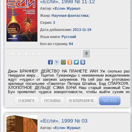
«Если», 1998 № 11-12
Автор:
«Если» Журнал
Жанр:
Научная фантастика
;
Серия:
3
Дата добавления:
2013-11-19
Язык книги:
Русский
Кол-во страниц:
94
0
Джон БРАННЕР. ДЕЙСТВО НА ПЛАНЕТЕ ИАН Уж сколько раз
твердили миру… Тщетно. Гуманоиды с неизменным вожделением
ждут «чудес» от заезжих шоуменов. На сей раз им уготовано
зрелище посильнее «Гамлета» Петера Штайна. Бад СПАРХОУК.
ХЛОПОТНОЕ ДЕЛЬЦЕ СЭМА БУНА Наш старый знакомый Сэм
Бун проявляет чудеса изворотливости, чтобы выйти сухим из
межгалактического конфликта. Родриго ГАРСИА-и-РОБЕРТСОН.
ПРЕКРАСНАЯ ВЕРОНА …еще и...
О КНИГЕ
ОТЗЫВЫ
В ИЗБРАННОЕ
ЧИТАТЬ
«Если», 1999 № 03
Автор:
«Если» Журнал