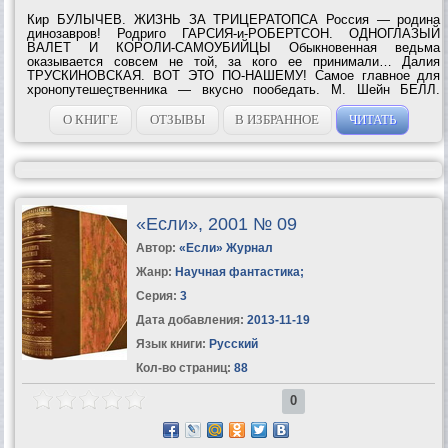
Кир БУЛЫЧЕВ. ЖИЗНЬ ЗА ТРИЦЕРАТОПСА Россия — родина
динозавров! Родриго ГАРСИЯ-и-РОБЕРТСОН. ОДНОГЛАЗЫЙ
ВАЛЕТ И КОРОЛИ-САМОУБИЙЦЫ Обыкновенная ведьма
оказывается совсем не той, за кого ее принимали… Далия
ТРУСКИНОВСКАЯ. ВОТ ЭТО ПО-НАШЕМУ! Самое главное для
хронопутешественника — вкусно пообедать. М. Шейн БЕЛЛ.
ЗАФИКСИРУЙ! Прах, который человечество отрясло со своих ног.
Или еще не успело? Брюс СТЕРЛИНГ, Льюис...
О КНИГЕ
ОТЗЫВЫ
В ИЗБРАННОЕ
ЧИТАТЬ
«Если», 2001 № 09
Автор:
«Если» Журнал
Жанр:
Научная фантастика
;
Серия:
3
Дата добавления:
2013-11-19
Язык книги:
Русский
Кол-во страниц:
88
0