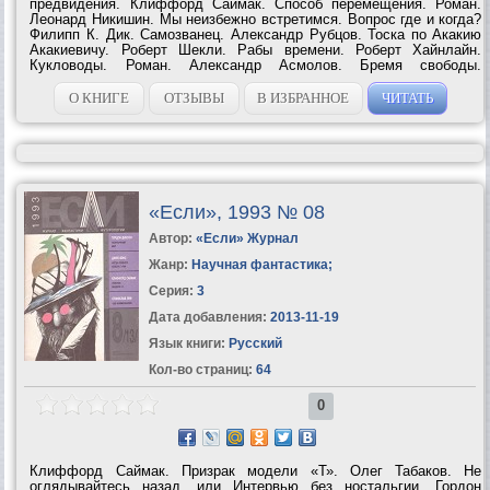
предвидения. Клиффорд Саймак. Способ перемещения. Роман.
Леонард Никишин. Мы неизбежно встретимся. Вопрос где и когда?
Филипп К. Дик. Самозванец. Александр Рубцов. Тоска по Акакию
Акакиевичу. Роберт Шекли. Рабы времени. Роберт Хайнлайн.
Кукловоды. Роман. Александр Асмолов. Бремя свободы.
Александр Корженевский. Если бы Хайнлайн стал...
О КНИГЕ
ОТЗЫВЫ
В ИЗБРАННОЕ
ЧИТАТЬ
«Если», 1993 № 08
Автор:
«Если» Журнал
Жанр:
Научная фантастика
;
Серия:
3
Дата добавления:
2013-11-19
Язык книги:
Русский
Кол-во страниц:
64
0
Клиффорд Саймак. Призрак модели «Т». Олег Табаков. Не
оглядывайтесь назад, или Интервью без ностальгии. Гордон