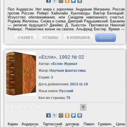
Пол Андерсон. Нет мира с королями. Андраник Мигранян. Россия
против России. Роберт Хайнлайн. Кукловоды. Виктор Белицкий.
Искусство оболванивания, или Синдром навязанного счастья.
Роджер Желязны. Снова и снова. Дмитрий Радышевский. Бахаизм
— религия будущего? Джеймс Д. Хьюстон. Противогаз Николай
Реймерс. Романтика жизни на свалке. Альфред Бестер. Время —
предатель. Роберт Шекли. Джоэнис в Москве. Владимир...
О КНИГЕ
ОТЗЫВЫ
В ИЗБРАННОЕ
ЧИТАТЬ
«Если», 1992 № 02
Автор:
«Если» Журнал
Жанр:
Научная фантастика
;
Серия:
3
Дата добавления:
2013-11-19
Язык книги:
Русский
Кол-во страниц:
70
0
Карин Андерсон. Тартесский договор. Павел Гуревич. Цена