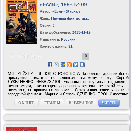
«Если», 1998 № 09
Автор:
«Если» Журнал
Жанр:
Научная фантастика
;
Серия:
3
Дата добавления:
2013-11-19
Язык книги:
Русский
Кол-во страниц:
91
0
М.3. РЕЙХЕРТ. ВЫЗОВ СЕРОГО БОГА За помощь древних богов
приходится платить по слишком высокому счету. Сергей
ЛУКЬЯНЕНКО. ИНКВИЗИТОР Если вы столкнулись в подъезде с
незнакомцем, сжимающим деревянный кинжал, не пугайтесь —
возможно, он пришел не за вами… Детективная повесть в стиле
городской фэнтези. Марина и Сергей ДЯЧЕНКО. ТРОН Известные
украинские прозаики задумались: какие неведомые силы таятся в
детской игре? ...
О КНИГЕ
ОТЗЫВЫ
В ИЗБРАННОЕ
ЧИТАТЬ