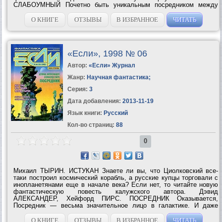
СЛАБОУМНЫЙ Почетно быть уникальным посредником между
человечеством и внеземным разумом. Но как это отразится на
посреднике? Морган ЛЛИВЕЛИН. ПАРАЛЛЕЛЬНЫЙ...
О КНИГЕ
ОТЗЫВЫ
В ИЗБРАННОЕ
ЧИТАТЬ
«Если», 1998 № 06
Автор:
«Если» Журнал
Жанр:
Научная фантастика
;
Серия:
3
Дата добавления:
2013-11-19
Язык книги:
Русский
Кол-во страниц:
88
0
Михаил ТЫРИН. ИСТУКАН Знаете ли вы, что Циолковский все-
таки построил космический корабль, а русские купцы торговали с
инопланетянами еще в начале века? Если нет, то читайте новую
фантастическую повесть калужского автора. Дэвид
АЛЕКСАНДЕР, Хейфорд ПИРС. ПОСРЕДНИК Оказывается,
Посредник — весьма значительное лицо в галактике. И даже
лишившись лицензии, он не перестает улаживать конфликты
между расами и решать множество...
О КНИГЕ
ОТЗЫВЫ
В ИЗБРАННОЕ
ЧИТАТЬ