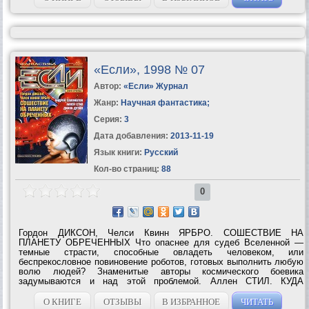
«Если», 1998 № 07
Автор:
«Если» Журнал
Жанр:
Научная фантастика
;
Серия:
3
Дата добавления:
2013-11-19
Язык книги:
Русский
Кол-во страниц:
88
0
Гордон ДИКСОН, Челси Квинн ЯРБРО. СОШЕСТВИЕ НА
ПЛАНЕТУ ОБРЕЧЕННЫХ Что опаснее для судеб Вселенной —
темные страсти, способные овладеть человеком, или
беспрекословное повиновение роботов, готовых выполнить любую
волю людей? Знаменитые авторы космического боевика
задумываются и над этой проблемой. Аллен СТИЛ. КУДА
МУДРЕЦ БОИТСЯ И СТУПИТЬ… Исследование подробностей
загадочной гибели «Титаника» давно отдано на откуп...
О КНИГЕ
ОТЗЫВЫ
В ИЗБРАННОЕ
ЧИТАТЬ