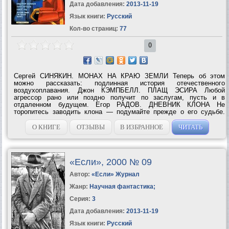
Дата добавления:
2013-11-19
Язык книги:
Русский
Кол-во страниц:
77
0
Сергей СИНЯКИН. МОНАХ НА КРАЮ ЗЕМЛИ Теперь об этом
можно рассказать: подлинная история отечественного
воздухоплавания. Джон КЭМПБЕЛЛ. ПЛАЩ ЭСИРА Любой
агрессор рано или поздно получит по заслугам, пусть и в
отдаленном будущем. Егор РАДОВ. ДНЕВНИК КЛОНА Не
торопитесь заводить клона — подумайте прежде о его судьбе.
Владимир ВАСИЛЬЕВ. ГРЕМ ИЗ БОЛЬШОГО КИЕВА
Оказывается, гаммельнский крысолов был из Киева. Ив...
О КНИГЕ
ОТЗЫВЫ
В ИЗБРАННОЕ
ЧИТАТЬ
«Если», 2000 № 09
Автор:
«Если» Журнал
Жанр:
Научная фантастика
;
Серия:
3
Дата добавления:
2013-11-19
Язык книги:
Русский