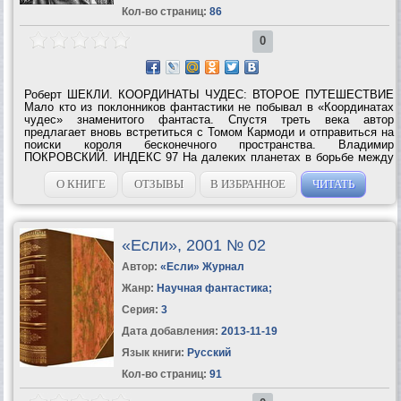
Кол-во страниц:
86
0
Роберт ШЕКЛИ. КООРДИНАТЫ ЧУДЕС: ВТОРОЕ ПУТЕШЕСТВИЕ
Мало кто из поклонников фантастики не побывал в «Координатах
чудес» знаменитого фантаста. Спустя треть века автор
предлагает вновь встретиться с Томом Кармоди и отправиться на
поиски короля бесконечного пространства. Владимир
ПОКРОВСКИЙ. ИНДЕКС 97 На далеких планетах в борьбе между
долгом и совестью выигрывают… силлогизмы. Джек ХОЛДЕМАН.
ЕСЛИ БЫ СВИНЬИ УМЕЛИ ЛЕТАТЬ… ...
О КНИГЕ
ОТЗЫВЫ
В ИЗБРАННОЕ
ЧИТАТЬ
«Если», 2001 № 02
Автор:
«Если» Журнал
Жанр:
Научная фантастика
;
Серия:
3
Дата добавления:
2013-11-19
Язык книги:
Русский
Кол-во страниц:
91