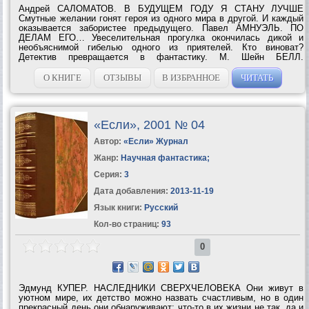
Андрей САЛОМАТОВ. В БУДУЩЕМ ГОДУ Я СТАНУ ЛУЧШЕ
Смутные желании гонят героя из одного мира в другой. И каждый
оказывается забористее предыдущего. Павел АМНУЭЛЬ. ПО
ДЕЛАМ ЕГО… Увеселительная прогулка окончилась дикой и
необъяснимой гибелью одного из приятелей. Кто виноват?
Детектив превращается в фантастику. М. Шейн БЕЛЛ.
ДЕБЕТОВОЕ САЛЬДО Укладываясь в спячку на четыреста лет,
подумайте, все ли вы предусмотрели. ...
О КНИГЕ
ОТЗЫВЫ
В ИЗБРАННОЕ
ЧИТАТЬ
«Если», 2001 № 04
Автор:
«Если» Журнал
Жанр:
Научная фантастика
;
Серия:
3
Дата добавления:
2013-11-19
Язык книги:
Русский
Кол-во страниц:
93
0
Эдмунд КУПЕР. НАСЛЕДНИКИ СВЕРХЧЕЛОВЕКА Они живут в
уютном мире, их детство можно назвать счастливым, но в один
прекрасный день они обнаруживают: что-то в их жизни не так, да и