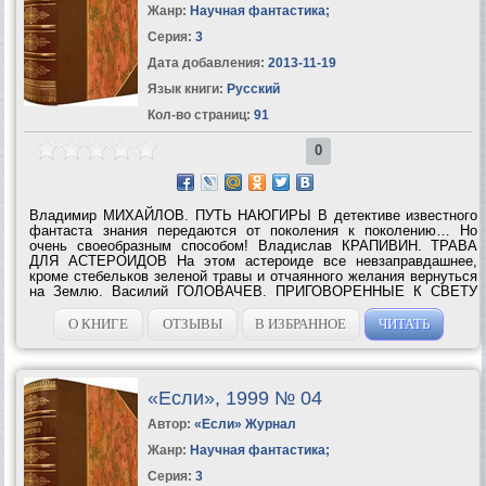
Жанр:
Научная фантастика
;
Серия:
3
Дата добавления:
2013-11-19
Язык книги:
Русский
Кол-во страниц:
91
0
Владимир МИХАЙЛОВ. ПУТЬ НАЮГИРЫ В детективе известного
фантаста знания передаются от поколения к поколению… Но
очень своеобразным способом! Владислав КРАПИВИН. ТРАВА
ДЛЯ АСТЕРОИДОВ На этом астероиде все невзаправдашнее,
кроме стебельков зеленой травы и отчаянного желания вернуться
на Землю. Василий ГОЛОВАЧЕВ. ПРИГОВОРЕННЫЕ К СВЕТУ
Современные злодеи с удовольствием используют достижения
науки в своих целях. ...
О КНИГЕ
ОТЗЫВЫ
В ИЗБРАННОЕ
ЧИТАТЬ
«Если», 1999 № 04
Автор:
«Если» Журнал
Жанр:
Научная фантастика
;
Серия:
3