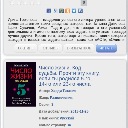
0
Ирина Горюнова — владелец успешного литературного агентства,
является агентом таких звездных авторов, как Татьяна Догилева,
Гарик Сукачев, Роман Фад и др., что говорит о его успешной
деятельности и именно поэтому «как издать книгу» знает гораздо
лучше других. Кроме того, автор еще и писатель, книги которого
выходят в известных издательствах, таких как «АСТ», «Олимп»,
«ЭКСМО», «Время». В книге дана исчерпывающая информация по
самым...
О КНИГЕ
ОТЗЫВЫ
В ИЗБРАННОЕ
ЧИТАТЬ
Число жизни. Код
судьбы. Прочти эту книгу,
если ты родился 5-го,
14-го или 23-го числа
Автор:
Харди Титания
Жанр:
Развлечения
;
Серия:
3
Дата добавления:
2013-11-25
Язык книги:
Русский
Кол-во страниц:
34