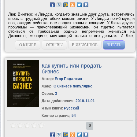
Люк Винтерс и Линдси, когда-то знавшие друг друга, встретились
вновь в трудный для обоих момент жизни. У Линдси погиб муж, и
она, ожидая ребенка, еле сводит концы с концами. У Люка другие
проблемы — преуспевающий бизнесмен, он тщетно пытается
отбиться от требований родных непременно жениться на
Джаннетт, женщине, мечтающей только о его деньгах. И Люк,
недолго думая, предлагает Линдси выйти за него...
О КНИГЕ
ОТЗЫВЫ
В ИЗБРАННОЕ
ЧИТАТЬ
Как купить или продать
бизнес
Автор:
Егор Падалкин
Жанр:
О бизнесе популярно
;
Серия:
3
Дата добавления:
2018-11-01
Язык книги:
Русский
Кол-во страниц:
54
0