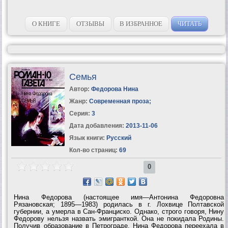
О КНИГЕ
ОТЗЫВЫ
В ИЗБРАННОЕ
ЧИТАТЬ
Семья
Автор:
Федорова Нина
Жанр:
Современная проза
;
Серия:
3
Дата добавления:
2013-11-06
Язык книги:
Русский
Кол-во страниц:
69
0
Нина Федорова (настоящее имя—Антонина Федоровна
Рязановская; 1895—1983) родилась в г. Лохвице Полтавской
губернии, а умерла в Сан-Франциско. Однако, строго говоря, Нину
Федорову нельзя назвать эмигранткой. Она не покидала Родины.
Получив образование в Петрограде, Нина Федорова переехала в