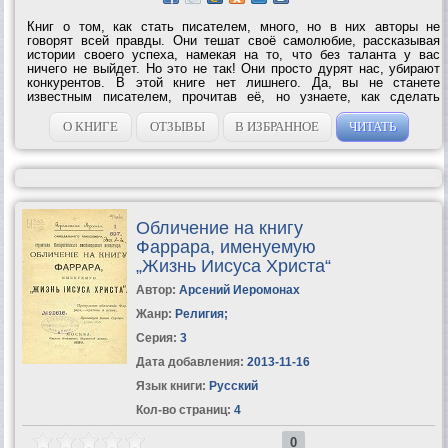
Книг о том, как стать писателем, много, но в них авторы не
говорят всей правды. Они тешат своё самолюбие, рассказывая
истории своего успеха, намекая на то, что без таланта у вас
ничего не выйдет. Но это не так! Они просто дурят нас, убирают
конкурентов. В этой книге нет лишнего. Да, вы не станете
известным писателем, прочитав её, но узнаете, как сделать
первые шаги и какие препятствия вас ждут на этом...
О КНИГЕ
ОТЗЫВЫ
В ИЗБРАННОЕ
ЧИТАТЬ
Обличение на книгу
Фаррара, именуемую
„Жизнь Иисуса Христа“
Автор:
Арсений Иеромонах
Жанр:
Религия
;
Серия:
3
Дата добавления:
2013-11-16
Язык книги:
Русский
Кол-во страниц:
4
0