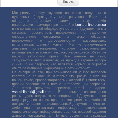
Вперед
Материалы, присутствующие на сайте, получены с
публичных (широкодоступных) ресурсов. Если вы
обладаете авторским правом на какую либо
информацию, размещенную на сайте
booksonline.com.ua
и не согласны с её общедоступностью в будущем, то мы
согласны рассмотреть предложения по удалению
определенного материала, а также обсудить
предложения о договоренностях, разрешающих
использовать данный контент. Мы не отслеживаем
действия пользователей, которые самостоятельно
выкладывают источники текстов, являющиеся объектом
вашего авторского права. Все данные на сайт,
загружаются автоматически, не проходя заранее отбора
с чьей либо стороны, что является нормой в мировом
опыте размещения информации в сети интернет.
Не смотря на это, при возникновении у Вас вопросов
касательно ссылок на информацию, размещенную на
нашем сайте, правообладателями которой Вы являетесь,
просим обращаться к нам с интересующим запросом.
Для этого требуется переслать е-mail на адрес:
vse.biblioteki@gmail.com
. В письме настоятельно
рекомендуем подать такие сведения : 1.Документальное
подтверждение ваших прав на материал, защищённый
авторским правом: отсканированный документ с печатью,
либо иная контактная информация, позволяющая
однозначно идентифицировать вас, как правообладателя
данного материала. 2. Прямые ссылки на страницы