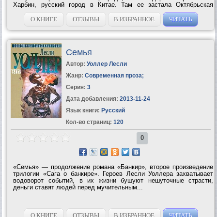
Харбин, русский город в Китае. Там ее застала Октябрьская
революция. Вскоре все русские, живущие в Харбине, были
лишены советского гражданства. Многие...
О КНИГЕ
ОТЗЫВЫ
В ИЗБРАННОЕ
ЧИТАТЬ
Семья
Автор:
Уоллер Лесли
Жанр:
Современная проза
;
Серия:
3
Дата добавления:
2013-11-24
Язык книги:
Русский
Кол-во страниц:
120
0
«Семья» — продолжение романа «Банкир», второе произведение
трилогии «Сага о банкире». Героев Лесли Уоллера захватывает
водоворот событий, в их жизни бушуют нешуточные страсти,
деньги ставят людей перед мучительным...
О КНИГЕ
ОТЗЫВЫ
В ИЗБРАННОЕ
ЧИТАТЬ