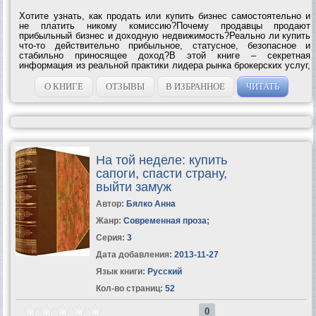
Хотите узнать, как продать или купить бизнес самостоятельно и
не платить никому комиссию?Почему продавцы продают
прибыльный бизнес и доходную недвижимость?Реально ли купить
что-то действительно прибыльное, статусное, безопасное и
стабильно приносящее доход?В этой книге – секретная
информация из реальной практики лидера рынка брокерских услуг,
которая поможет вам стать богаче.Рекомендовано для
начинающих и...
О КНИГЕ
ОТЗЫВЫ
В ИЗБРАННОЕ
ЧИТАТЬ
На той неделе: купить
сапоги, спасти страну,
выйти замуж
Автор:
Бялко Анна
Жанр:
Современная проза
;
Серия:
3
Дата добавления:
2013-11-27
Язык книги:
Русский
Кол-во страниц:
52
0