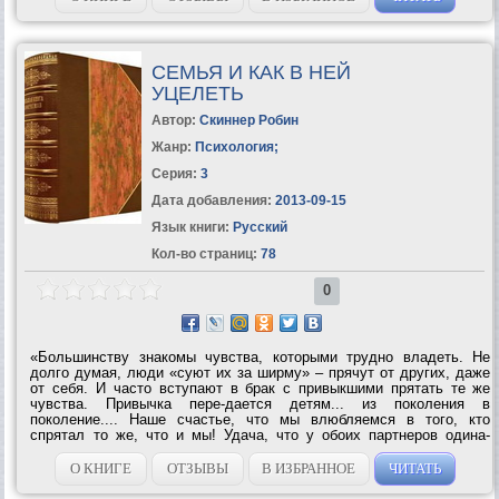
СЕМЬЯ И КАК В НЕЙ
УЦЕЛЕТЬ
Автор:
Скиннер Робин
Жанр:
Психология
;
Серия:
3
Дата добавления:
2013-09-15
Язык книги:
Русский
Кол-во страниц:
78
0
«Большинству знакомы чувства, которыми трудно владеть. Не
долго думая, люди «суют их за ширму» – прячут от других, даже
от себя. И часто вступают в брак с привыкшими прятать те же
чувства. Привычка пере-дается детям... из поколения в
поколение.... Наше счастье, что мы влюбляемся в того, кто
спрятал то же, что и мы! Удача, что у обоих партнеров одина-
ковые слабости... и не по их вине. Поэтому любимые кажутся
«созданными для нас». Поэтому мы...
О КНИГЕ
ОТЗЫВЫ
В ИЗБРАННОЕ
ЧИТАТЬ