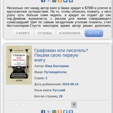
Несколько лет назад автор взял в банке кредит в $7900 и улетел в
кругосветное путешествие. На то, чтобы объехать планету, у него
ушло чуть больше семи недель, а кредит он отдает до сих
пор.Дневник журналиста, с риском для жизни совершившего
сумасшедший трип по самым загадочным уголкам планеты, стал
бестселлером.Спустя некоторое время автор решил дополнить
свой дневник кругосветного путешествия новыми страницами. Так
появилась эта...
О КНИГЕ
ОТЗЫВЫ
В ИЗБРАННОЕ
ЧИТАТЬ
Графоман или писатель?
Пишем свою первую
книгу
Автор:
Юша Екатерина
Жанр:
Путеводители
;
Серия:
3
Дата добавления:
2018-08-14
Язык книги:
Русский
Кол-во страниц:
29
0