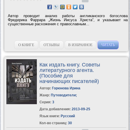
Автор проводит анализ работы англиканского богослова
Фредерика Фаррара „Жизнь Иисуса Христа“, и указывает на
существенные расхожения с православным...
О КНИГЕ
ОТЗЫВЫ
В ИЗБРАННОЕ
ЧИТАТЬ
Как издать книгу. Советы
литературного агента.
(Пособие для
начинающих писателей)
Автор:
Горюнова Ирина
Жанр:
Путеводители
;
Серия:
3
Дата добавления:
2013-09-25
Язык книги:
Русский
Кол-во страниц:
30