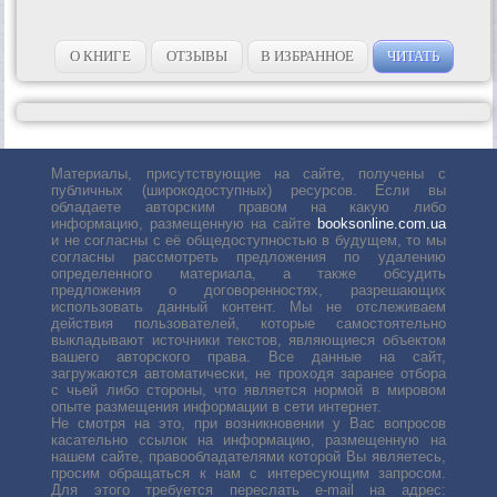
О КНИГЕ
ОТЗЫВЫ
В ИЗБРАННОЕ
ЧИТАТЬ
Материалы, присутствующие на сайте, получены с
публичных (широкодоступных) ресурсов. Если вы
обладаете авторским правом на какую либо
информацию, размещенную на сайте
booksonline.com.ua
и не согласны с её общедоступностью в будущем, то мы
согласны рассмотреть предложения по удалению
определенного материала, а также обсудить
предложения о договоренностях, разрешающих
использовать данный контент. Мы не отслеживаем
действия пользователей, которые самостоятельно
выкладывают источники текстов, являющиеся объектом
вашего авторского права. Все данные на сайт,
загружаются автоматически, не проходя заранее отбора
с чьей либо стороны, что является нормой в мировом
опыте размещения информации в сети интернет.
Не смотря на это, при возникновении у Вас вопросов
касательно ссылок на информацию, размещенную на
нашем сайте, правообладателями которой Вы являетесь,
просим обращаться к нам с интересующим запросом.
Для этого требуется переслать е-mail на адрес: