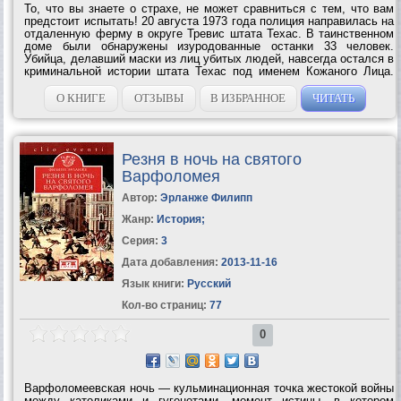
То, что вы знаете о страхе, не может сравниться с тем, что вам
предстоит испытать! 20 августа 1973 года полиция направилась на
отдаленную ферму в округе Тревис штата Техас. В таинственном
доме были обнаружены изуродованные останки 33 человек.
Убийца, делавший маски из лиц убитых людей, навсегда остался в
криминальной истории штата Техас под именем Кожаного Лица.
Единственный выживший свидетель трагедии рассказывает, что
же произошло...
О КНИГЕ
ОТЗЫВЫ
В ИЗБРАННОЕ
ЧИТАТЬ
Резня в ночь на святого
Варфоломея
Автор:
Эрланже Филипп
Жанр:
История
;
Серия:
3
Дата добавления:
2013-11-16
Язык книги:
Русский
Кол-во страниц:
77
0
Варфоломеевская ночь — кульминационная точка жестокой войны
между католиками и гугенотами, момент истины, в котором