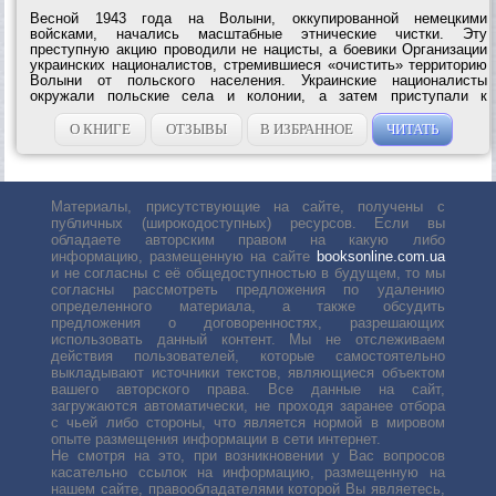
Весной 1943 года на Волыни, оккупированной немецкими
войсками, начались масштабные этнические чистки. Эту
преступную акцию проводили не нацисты, а боевики Организации
украинских националистов, стремившиеся «очистить» территорию
Волыни от польского населения. Украинские националисты
окружали польские села и колонии, а затем приступали к
убийствам. Убивали всех — женщин, стариков, детей, грудных
младенцев. Жертв расстреливали,...
О КНИГЕ
ОТЗЫВЫ
В ИЗБРАННОЕ
ЧИТАТЬ
Материалы, присутствующие на сайте, получены с
публичных (широкодоступных) ресурсов. Если вы
обладаете авторским правом на какую либо
информацию, размещенную на сайте
booksonline.com.ua
и не согласны с её общедоступностью в будущем, то мы
согласны рассмотреть предложения по удалению
определенного материала, а также обсудить
предложения о договоренностях, разрешающих
использовать данный контент. Мы не отслеживаем
действия пользователей, которые самостоятельно
выкладывают источники текстов, являющиеся объектом
вашего авторского права. Все данные на сайт,
загружаются автоматически, не проходя заранее отбора
с чьей либо стороны, что является нормой в мировом
опыте размещения информации в сети интернет.
Не смотря на это, при возникновении у Вас вопросов
касательно ссылок на информацию, размещенную на
нашем сайте, правообладателями которой Вы являетесь,