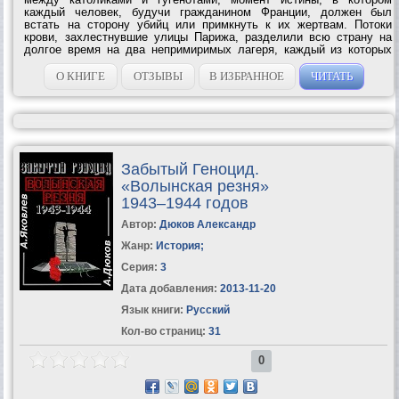
каждый человек, будучи гражданином Франции, должен был
встать на сторону убийц или примкнуть к их жертвам. Потоки
крови, захлестнувшие улицы Парижа, разделили всю страну на
долгое время на два непримиримых лагеря, каждый из которых
считал себя правым. В ту ночь решалась судьба государства,
избравшего, в конечном...
О КНИГЕ
ОТЗЫВЫ
В ИЗБРАННОЕ
ЧИТАТЬ
Забытый Геноцид.
«Волынская резня»
1943–1944 годов
Автор:
Дюков Александр
Жанр:
История
;
Серия:
3
Дата добавления:
2013-11-20
Язык книги:
Русский
Кол-во страниц:
31
0