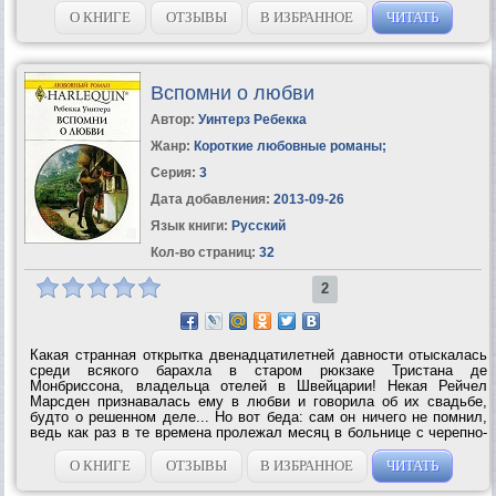
О КНИГЕ
ОТЗЫВЫ
В ИЗБРАННОЕ
ЧИТАТЬ
Вспомни о любви
Автор:
Уинтерз Ребекка
Жанр:
Короткие любовные романы
;
Серия:
3
Дата добавления:
2013-09-26
Язык книги:
Русский
Кол-во страниц:
32
2
Какая странная открытка двенадцатилетней давности отыскалась
среди всякого барахла в старом рюкзаке Тристана де
Монбриссона, владельца отелей в Швейцарии! Некая Рейчел
Марсден признавалась ему в любви и говорила об их свадьбе,
будто о решенном деле... Но вот беда: сам он ничего не помнил,
ведь как раз в те времена пролежал месяц в больнице с черепно-
мозговой...
О КНИГЕ
ОТЗЫВЫ
В ИЗБРАННОЕ
ЧИТАТЬ