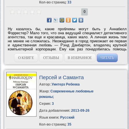
Кол-во страниц:
33
0
Ну казалось бы, какие проблемы могут быть у Аннабелл
Форрестер? Мало того, что она ведущий специалист детективного
агентства, так еще и красавица, каких мало. А личная жизнь тем
не менее не сложилась. Неожиданно в город приезжает ее первая
и единственная любовь — Рэнд Данбартон, владелец крупной
компьютерной корпорации. Ему как раз понадобилась помощь
частного...
О КНИГЕ
ОТЗЫВЫ
В ИЗБРАННОЕ
ЧИТАТЬ
Персей и Саманта
Автор:
Уинтерз Ребекка
Жанр:
Современные любовные
романы
;
Серия:
3
Дата добавления:
2013-09-26
Язык книги:
Русский
Кол-во страниц:
35