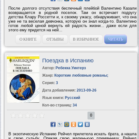
После долгого отсутствия беспечный плейбой Валентино Казали
возвращается в родной поселок. Там он встречает подругу
детства Клару Россетти и, к своему ужасу, обнаруживает, что она
уже не та веселая девчонка, которую он знал когда-то. Валентино
готов любой ценой вернуть ей радость жизни... даже если для
этого ему придется на ней...
О КНИГЕ
ОТЗЫВЫ
В ИЗБРАННОЕ
ЧИТАТЬ
Поездка в Испанию
Автор:
Ребекка Уинтерз
Жанр:
Короткие любовные романы
;
Серия:
3
Дата добавления:
2013-09-26
Язык книги:
Русский
Кол-во страниц:
34
0
В экзотическую Испанию Рейчел прилетела искать брата, а нашла
и свою судьбу. Опекая свою маленькую племянницу, Рейчел