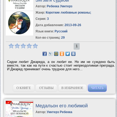
Автор:
Ребекка Уинтерз
Жанр:
Короткие любовные романы
;
Серия:
3
Дата добавления:
2013-09-26
Язык книги:
Русский
Кол-во страниц:
29
1
Сидни любит Джареда, а он любит ее. Но им не суждено быть
вместе, так как на пути к счастью стоит непреодолимая преграда.
И Джаред принимает очень трудное для него...
О КНИГЕ
ОТЗЫВЫ
В ИЗБРАННОЕ
ЧИТАТЬ
Медальон его любимой
Автор:
Уинтерз Ребекка