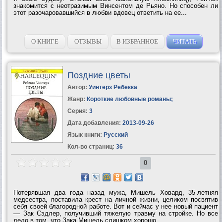
знакомится с неотразимым Винсентом де Рьяно. Но способен ли
этот разочаровавшийся в любви вдовец ответить на ее...
О КНИГЕ
ОТЗЫВЫ
В ИЗБРАННОЕ
ЧИТАТЬ
Поздние цветы
Автор:
Уинтерз Ребекка
Жанр:
Короткие любовные романы
;
Серия:
3
Дата добавления:
2013-09-26
Язык книги:
Русский
Кол-во страниц:
36
0
Потерявшая два года назад мужа, Мишель Ховард, 35-летняя
медсестра, поставила крест на личной жизни, целиком посвятив
себя своей благородной работе. Вот и сейчас у нее новый пациент
— Зак Сэдлер, получивший тяжелую травму на стройке. Но все
дело в том, что Зака Мишель слишком хорошо...