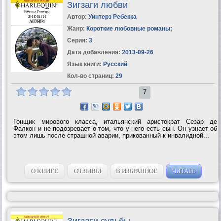
Зигзаги любви
Автор:
Уинтерз Ребекка
Жанр:
Короткие любовные романы
;
Серия:
3
Дата добавления:
2013-09-26
Язык книги:
Русский
Кол-во страниц:
29
7
Гонщик мирового класса, итальянский аристократ Сезар де
Фалкон и не подозревает о том, что у него есть сын. Он узнает об
этом лишь после страшной аварии, прикованный к инвалидной...
О КНИГЕ
ОТЗЫВЫ
В ИЗБРАННОЕ
ЧИТАТЬ
Зигзаги судьбы