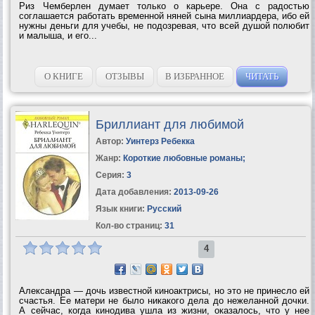
Риз Чемберлен думает только о карьере. Она с радостью
соглашается работать временной няней сына миллиардера, ибо ей
нужны деньги для учебы, не подозревая, что всей душой полюбит
и малыша, и его...
О КНИГЕ
ОТЗЫВЫ
В ИЗБРАННОЕ
ЧИТАТЬ
Бриллиант для любимой
Автор:
Уинтерз Ребекка
Жанр:
Короткие любовные романы
;
Серия:
3
Дата добавления:
2013-09-26
Язык книги:
Русский
Кол-во страниц:
31
4
Александра — дочь известной киноактрисы, но это не принесло ей
счастья. Ее матери не было никакого дела до нежеланной дочки.
А сейчас, когда кинодива ушла из жизни, оказалось, что у нее