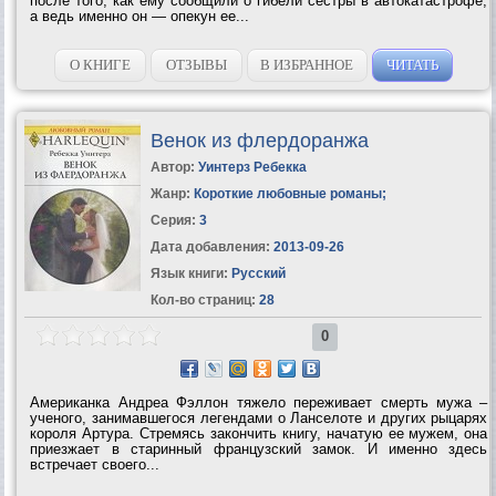
после того, как ему сообщили о гибели сестры в автокатастрофе,
а ведь именно он — опекун ее...
О КНИГЕ
ОТЗЫВЫ
В ИЗБРАННОЕ
ЧИТАТЬ
Венок из флердоранжа
Автор:
Уинтерз Ребекка
Жанр:
Короткие любовные романы
;
Серия:
3
Дата добавления:
2013-09-26
Язык книги:
Русский
Кол-во страниц:
28
0
Американка Андреа Фэллон тяжело переживает смерть мужа –
ученого, занимавшегося легендами о Ланселоте и других рыцарях
короля Артура. Стремясь закончить книгу, начатую ее мужем, она
приезжает в старинный французский замок. И именно здесь
встречает своего...