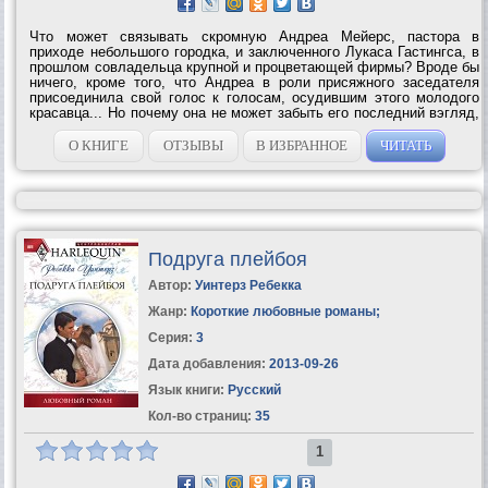
Что может связывать скромную Андреа Мейерс, пастора в
приходе небольшого городка, и заключенного Лукаса Гастингса, в
прошлом совладельца крупной и процветающей фирмы? Вроде бы
ничего, кроме того, что Андреа в роли присяжного заседателя
присоединила свой голос к голосам, осудившим этого молодого
красавца... Но почему она не может забыть его последний вэгляд,
почему ее сердце отказывается относиться к нему как к отпетому
негодяю? И что...
О КНИГЕ
ОТЗЫВЫ
В ИЗБРАННОЕ
ЧИТАТЬ
Подруга плейбоя
Автор:
Уинтерз Ребекка
Жанр:
Короткие любовные романы
;
Серия:
3
Дата добавления:
2013-09-26
Язык книги:
Русский
Кол-во страниц:
35
1