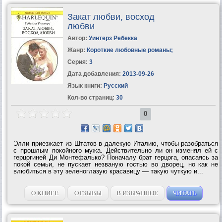
Закат любви, восход
любви
Автор:
Уинтерз Ребекка
Жанр:
Короткие любовные романы
;
Серия:
3
Дата добавления:
2013-09-26
Язык книги:
Русский
Кол-во страниц:
30
0
Элли приезжает из Штатов в далекую Италию, чтобы разобраться
с прошлым покойного мужа. Действительно ли он изменял ей с
герцогиней Ди Монтефалько? Поначалу брат герцога, опасаясь за
покой семьи, не пускает незваную гостью во дворец, но как не
влюбиться в эту зеленоглазую красавицу — такую чуткую и...
О КНИГЕ
ОТЗЫВЫ
В ИЗБРАННОЕ
ЧИТАТЬ