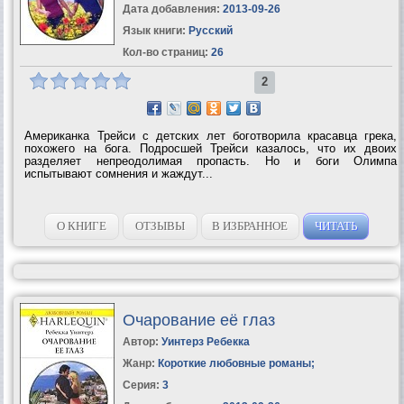
Дата добавления:
2013-09-26
Язык книги:
Русский
Кол-во страниц:
26
2
Американка Трейси с детских лет боготворила красавца грека,
похожего на бога. Подросшей Трейси казалось, что их двоих
разделяет непреодолимая пропасть. Но и боги Олимпа
испытывают сомнения и жаждут...
О КНИГЕ
ОТЗЫВЫ
В ИЗБРАННОЕ
ЧИТАТЬ
Очарование её глаз
Автор:
Уинтерз Ребекка
Жанр:
Короткие любовные романы
;
Серия:
3