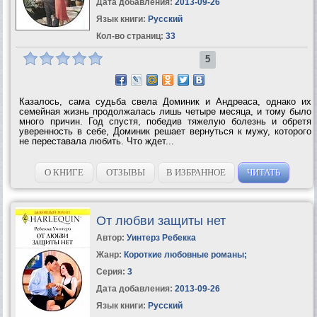
Дата добавления:
2013-09-26
Язык книги:
Русский
Кол-во страниц:
33
5
Казалось, сама судьба свела Доминик и Андреаса, однако их
семейная жизнь продолжалась лишь четыре месяца, и тому было
много причин. Год спустя, победив тяжелую болезнь и обретя
уверенность в себе, Доминик решает вернуться к мужу, которого
не переставала любить. Что ждет...
О КНИГЕ
ОТЗЫВЫ
В ИЗБРАННОЕ
ЧИТАТЬ
От любви защиты нет
Автор:
Уинтерз Ребекка
Жанр:
Короткие любовные романы
;
Серия:
3
Дата добавления:
2013-09-26
Язык книги:
Русский