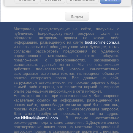
Вперед
Материалы, присутствующие на сайте, получены с
публичных (широкодоступных) ресурсов. Если вы
обладаете авторским правом на какую либо
информацию, размещенную на сайте
booksonline.com.ua
и не согласны с её общедоступностью в будущем, то мы
согласны рассмотреть предложения по удалению
определенного материала, а также обсудить
предложения о договоренностях, разрешающих
использовать данный контент. Мы не отслеживаем
действия пользователей, которые самостоятельно
выкладывают источники текстов, являющиеся объектом
вашего авторского права. Все данные на сайт,
загружаются автоматически, не проходя заранее отбора
с чьей либо стороны, что является нормой в мировом
опыте размещения информации в сети интернет.
Не смотря на это, при возникновении у Вас вопросов
касательно ссылок на информацию, размещенную на
нашем сайте, правообладателями которой Вы являетесь,
просим обращаться к нам с интересующим запросом.
Для этого требуется переслать е-mail на адрес:
vse.biblioteki@gmail.com
. В письме настоятельно
рекомендуем подать такие сведения : 1.Документальное
подтверждение ваших прав на материал, защищённый
авторским правом: отсканированный документ с печатью,