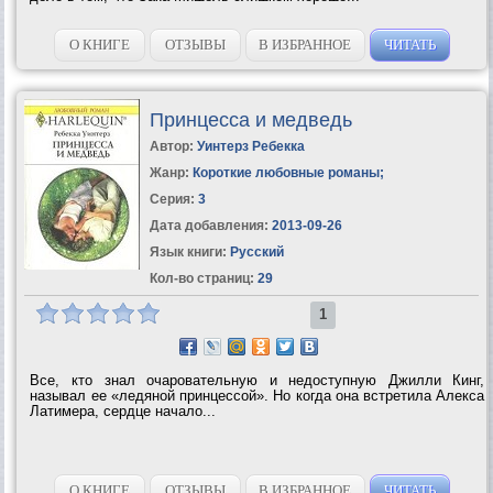
О КНИГЕ
ОТЗЫВЫ
В ИЗБРАННОЕ
ЧИТАТЬ
Принцесса и медведь
Автор:
Уинтерз Ребекка
Жанр:
Короткие любовные романы
;
Серия:
3
Дата добавления:
2013-09-26
Язык книги:
Русский
Кол-во страниц:
29
1
Все, кто знал очаровательную и недоступную Джилли Кинг,
называл ее «ледяной принцессой». Но когда она встретила Алекса
Латимера, сердце начало...
О КНИГЕ
ОТЗЫВЫ
В ИЗБРАННОЕ
ЧИТАТЬ