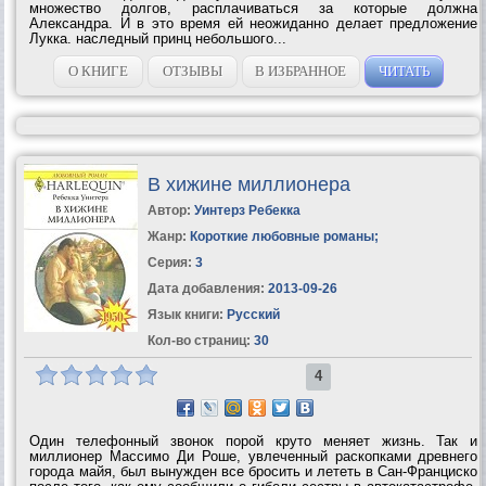
множество долгов, расплачиваться за которые должна
Александра. И в это время ей неожиданно делает предложение
Лукка. наследный принц небольшого...
О КНИГЕ
ОТЗЫВЫ
В ИЗБРАННОЕ
ЧИТАТЬ
В хижине миллионера
Автор:
Уинтерз Ребекка
Жанр:
Короткие любовные романы
;
Серия:
3
Дата добавления:
2013-09-26
Язык книги:
Русский
Кол-во страниц:
30
4
Один телефонный звонок порой круто меняет жизнь. Так и
миллионер Массимо Ди Роше, увлеченный раскопками древнего
города майя, был вынужден все бросить и лететь в Сан-Франциско