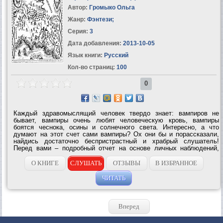
Автор:
Громыко Ольга
Жанр:
Фэнтези
;
Серия:
3
Дата добавления:
2013-10-05
Язык книги:
Русский
Кол-во страниц:
100
0
Каждый здравомыслящий человек твердо знает: вампиров не
бывает, вампиры очень любят человеческую кровь, вампиры
боятся чеснока, осины и солнечного света. Интересно, а что
думают на этот счет сами вампиры? Ох они бы и порассказали,
найдись достаточно беспристрастный и храбрый слушатель!
Перед вами – подробный отчет на основе личных наблюдений,
составленный неунывающей адепткой Старминской Школы Магов,
Пифий и Травниц. Но не удалось...
О КНИГЕ
СЛУШАТЬ
ОТЗЫВЫ
В ИЗБРАННОЕ
ЧИТАТЬ
Вперед