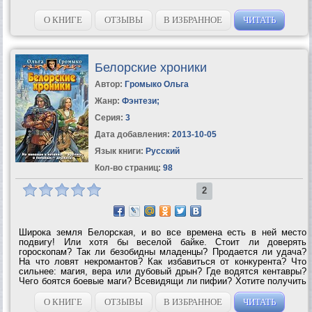
О КНИГЕ
ОТЗЫВЫ
В ИЗБРАННОЕ
ЧИТАТЬ
Белорские хроники
Автор:
Громыко Ольга
Жанр:
Фэнтези
;
Серия:
3
Дата добавления:
2013-10-05
Язык книги:
Русский
Кол-во страниц:
98
2
Широка земля Белорская, и во все времена есть в ней место
подвигу! Или хотя бы веселой байке. Стоит ли доверять
гороскопам? Так ли безобидны младенцы? Продается ли удача?
На что ловят некромантов? Как избавиться от конкурента? Что
сильнее: магия, вера или дубовый дрын? Где водятся кентавры?
Чего боятся боевые маги? Всевидящи ли пифии? Хотите получить
ответ на эти вопросы, а также встретиться со старыми друзьями и
познакомиться с новыми?...
О КНИГЕ
ОТЗЫВЫ
В ИЗБРАННОЕ
ЧИТАТЬ