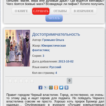
сильнее: магия, вера или дубовый дрын? Где водятся кентавры?
Чего боятся боевые маги? Всевидящи ли пифии? Хотите получить
ответ на эти вопросы, а также встретиться со старыми друзьями и
познакомиться с новыми?...
О КНИГЕ
СЛУШАТЬ
ОТЗЫВЫ
В ИЗБРАННОЕ
ЧИТАТЬ
Достопримечательность
Автор:
Громыко Ольга
Жанр:
Юмористическая
фантастика
;
Серия:
3
Дата добавления:
2013-10-02
Язык книги:
Русский
Кол-во страниц:
4
0
Правит городом Черный властелин. Город, естественно, не очень-
то этому рад и ищет героев для подвига. Но победить Черного
властелина совсем не просто. Хорошо хоть пророк Бромор дал
надежду… Опубликовано в журнале «Лучшие компьютерные