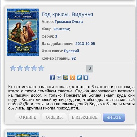
Год крысы. Видунья
Автор:
Громыко Ольга
Жанр:
Фэнтези
;
Серия:
3
Дата добавления:
2013-10-05
Язык книги:
Русский
Кол-во страниц:
92
3
Кто-то мечтает о власти и славе, кто-то – о богатстве и роскоши, а
кто-то о тихом семейном счастье. Судьба человеческая ветвится
на тысячи дорог, и только Пресветлая Богиня знает, куда они
ведут. Хватит ли юной путнице удачи, чтобы сделать правильный
выбор? (Да и есть ли он на самом деле?) Ведь чтобы одни мечты
сбылись, другими иногда приходится...
О КНИГЕ
ОТЗЫВЫ
В ИЗБРАННОЕ
ЧИТАТЬ