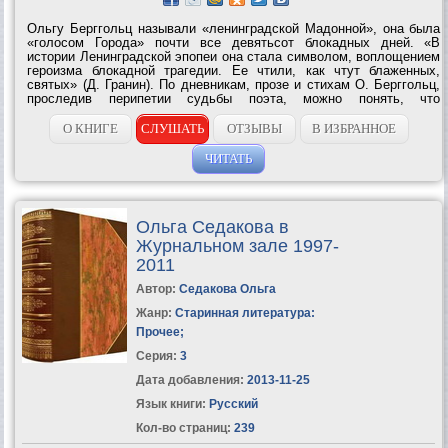
Ольгу Берггольц называли «ленинградской Мадонной», она была
«голосом Города» почти все девятьсот блокадных дней. «В
истории Ленинградской эпопеи она стала символом, воплощением
героизма блокадной трагедии. Ее чтили, как чтут блаженных,
святых» (Д. Гранин). По дневникам, прозе и стихам О. Берггольц,
проследив перипетии судьбы поэта, можно понять, что
происходило с нашей страной в довоенные, военные и
послевоенные годы. Берггольц —...
О КНИГЕ
СЛУШАТЬ
ОТЗЫВЫ
В ИЗБРАННОЕ
ЧИТАТЬ
Ольга Седакова в
Журнальном зале 1997-
2011
Автор:
Седакова Ольга
Жанр:
Старинная литература:
Прочее
;
Серия:
3
Дата добавления:
2013-11-25
Язык книги:
Русский
Кол-во страниц:
239