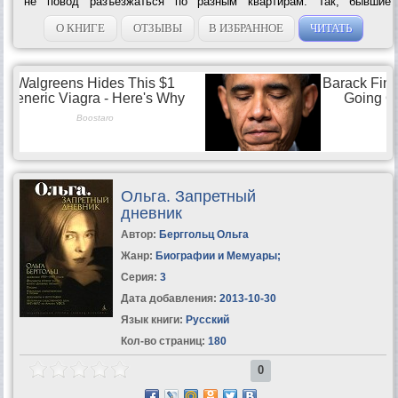
не повод разъезжаться по разным квартирам. Так, бывшие
возлюбленные остались жить под одной крышей, втайне надеясь,
что это не помешает каждому из...
О КНИГЕ
ОТЗЫВЫ
В ИЗБРАННОЕ
ЧИТАТЬ
Ольга. Запретный
дневник
Автор:
Берггольц Ольга
Жанр:
Биографии и Мемуары
;
Серия:
3
Дата добавления:
2013-10-30
Язык книги:
Русский
Кол-во страниц:
180
0