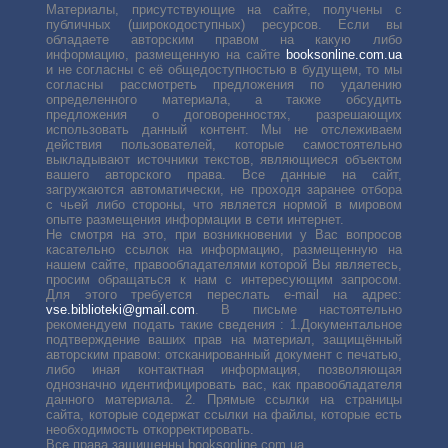
Материалы, присутствующие на сайте, получены с
публичных (широкодоступных) ресурсов. Если вы
обладаете авторским правом на какую либо
информацию, размещенную на сайте
booksonline.com.ua
и не согласны с её общедоступностью в будущем, то мы
согласны рассмотреть предложения по удалению
определенного материала, а также обсудить
предложения о договоренностях, разрешающих
использовать данный контент. Мы не отслеживаем
действия пользователей, которые самостоятельно
выкладывают источники текстов, являющиеся объектом
вашего авторского права. Все данные на сайт,
загружаются автоматически, не проходя заранее отбора
с чьей либо стороны, что является нормой в мировом
опыте размещения информации в сети интернет.
Не смотря на это, при возникновении у Вас вопросов
касательно ссылок на информацию, размещенную на
нашем сайте, правообладателями которой Вы являетесь,
просим обращаться к нам с интересующим запросом.
Для этого требуется переслать е-mail на адрес:
vse.biblioteki@gmail.com
. В письме настоятельно
рекомендуем подать такие сведения : 1.Документальное
подтверждение ваших прав на материал, защищённый
авторским правом: отсканированный документ с печатью,
либо иная контактная информация, позволяющая
однозначно идентифицировать вас, как правообладателя
данного материала. 2. Прямые ссылки на страницы
сайта, которые содержат ссылки на файлы, которые есть
необходимость откорректировать.
Все права защищенны booksonline.com.ua