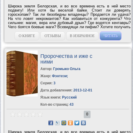
Широка земля Белорская, и во все времена есть в ней место
подвигу! Или хотя бы веселой байке. Стоит ли доверять
гороскопам? Так ли безобидны младенцы? Продается ли удача?
На что ловят некромантов? Как избавиться от конкурента? Что
сильнее: магия, вера или дубовый дрын? Где водятся кентавры?
Чего боятся боевые маги? Всевидящи ли пифии? Хотите получить
ответ на эти вопросы, а также встретиться со старыми друзьями и
познакомиться с новыми?...
О КНИГЕ
ОТЗЫВЫ
В ИЗБРАННОЕ
ЧИТАТЬ
Пророчества и иже с
ними
Автор:
Громыко Ольга
Жанр:
Фэнтези
;
Серия:
3
Дата добавления:
2013-12-01
Язык книги:
Русский
Кол-во страниц:
43
0
Широка земля Белорская, и во все времена есть в ней место