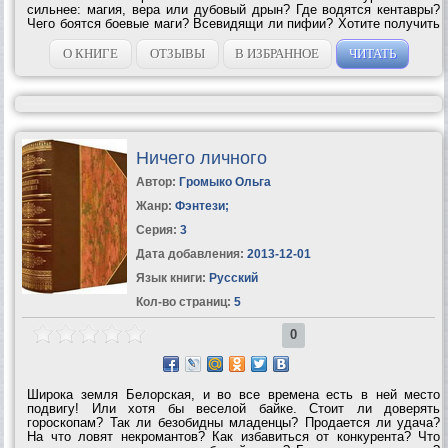
сильнее: магия, вера или дубовый дрын? Где водятся кентавры?
Чего боятся боевые маги? Всевидящи ли пифии? Хотите получить
ответ на эти вопросы, а также встретиться со старыми друзьями и
познакомиться с новыми?...
О КНИГЕ
ОТЗЫВЫ
В ИЗБРАННОЕ
ЧИТАТЬ
Ничего личного
Автор:
Громыко Ольга
Жанр:
Фэнтези
;
Серия:
3
Дата добавления:
2013-12-01
Язык книги:
Русский
Кол-во страниц:
5
0
Широка земля Белорская, и во все времена есть в ней место
подвигу! Или хотя бы веселой байке. Стоит ли доверять
гороскопам? Так ли безобидны младенцы? Продается ли удача?
На что ловят некромантов? Как избавиться от конкурента? Что