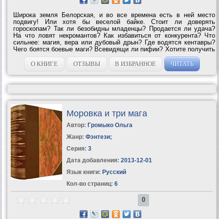
Широка земля Белорская, и во все времена есть в ней место
подвигу! Или хотя бы веселой байке. Стоит ли доверять
гороскопам? Так ли безобидны младенцы? Продается ли удача?
На что ловят некромантов? Как избавиться от конкурента? Что
сильнее: магия, вера или дубовый дрын? Где водятся кентавры?
Чего боятся боевые маги? Всевидящи ли пифии? Хотите получить
ответ на эти вопросы, а также встретиться со старыми друзьями и
познакомиться с новыми?...
О КНИГЕ
ОТЗЫВЫ
В ИЗБРАННОЕ
ЧИТАТЬ
Моровка и три мага
Автор:
Громыко Ольга
Жанр:
Фэнтези
;
Серия:
3
Дата добавления:
2013-12-01
Язык книги:
Русский
Кол-во страниц:
6
0