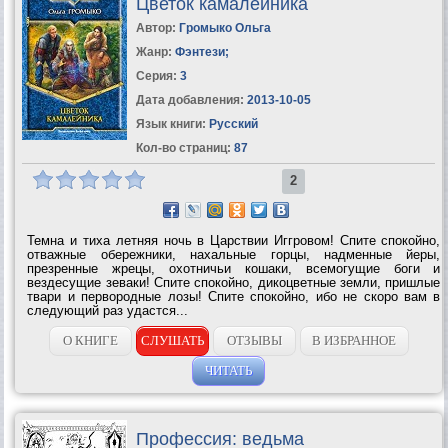
Цветок камалейника
Автор:
Громыко Ольга
Жанр:
Фэнтези
;
Серия:
3
Дата добавления:
2013-10-05
Язык книги:
Русский
Кол-во страниц:
87
2
Темна и тиха летняя ночь в Царствии Иггровом! Спите спокойно,
отважные обережники, нахальные горцы, надменные йеры,
презренные жрецы, охотничьи кошаки, всемогущие боги и
вездесущие зеваки! Спите спокойно, дикоцветные земли, пришлые
твари и первородные лозы! Спите спокойно, ибо не скоро вам в
следующий раз удастся...
О КНИГЕ
СЛУШАТЬ
ОТЗЫВЫ
В ИЗБРАННОЕ
ЧИТАТЬ
Профессия: ведьма