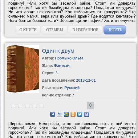
подвигу! Или хотя бы веселой байке. Стоит ли доверять
гороскопам? Так ли безобидны младенцы? Продается ли удача?
На что ловят некромантов? Как избавиться от конкурента? Что
сильнее: магия, вера или дубовый дрын? Где водятся кентавры?
Чего боятся боевые маги? Всевидящи ли пифии? Хотите получить
ответ на эти вопросы, а также встретиться со старыми друзьями и
познакомиться с новыми?...
О КНИГЕ
ОТЗЫВЫ
В ИЗБРАННОЕ
ЧИТАТЬ
Один к двум
Автор:
Громыко Ольга
Жанр:
Фэнтези
;
Серия:
3
Дата добавления:
2013-12-01
Язык книги:
Русский
Кол-во страниц:
7
0
Широка земля Белорская, и во все времена есть в ней место
подвигу! Или хотя бы веселой байке. Стоит ли доверять
гороскопам? Так ли безобидны младенцы? Продается ли удача?
На что ловят некромантов? Как избавиться от конкурента? Что