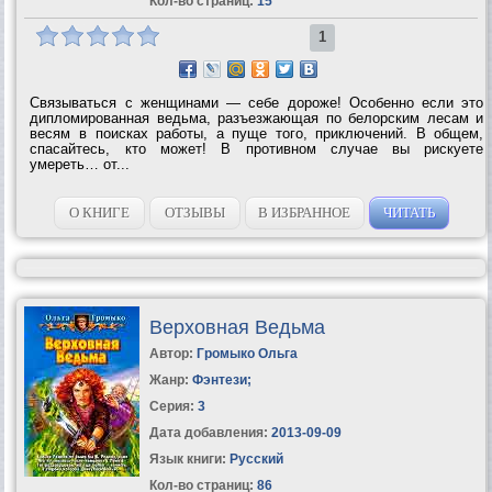
Кол-во страниц:
15
1
Связываться с женщинами — себе дороже! Особенно если это
дипломированная ведьма, разъезжающая по белорским лесам и
весям в поисках работы, а пуще того, приключений. В общем,
спасайтесь, кто может! В противном случае вы рискуете
умереть… от...
О КНИГЕ
ОТЗЫВЫ
В ИЗБРАННОЕ
ЧИТАТЬ
Верховная Ведьма
Автор:
Громыко Ольга
Жанр:
Фэнтези
;
Серия:
3
Дата добавления:
2013-09-09
Язык книги:
Русский
Кол-во страниц:
86