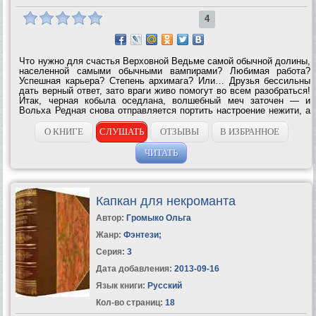
4
Что нужно для счастья Верховной Ведьме самой обычной долины,
населенной самыми обычными вампирами? Любимая работа?
Успешная карьера? Степень архимага? Или… Друзья бессильны
дать верный ответ, зато враги живо помогут во всем разобраться!
Итак, черная кобыла оседлана, волшебный меч заточен — и
Вольха Редная снова отправляется портить настроение нежити, а
заодно конкурентам, рыцарям и даже...
О КНИГЕ
СЛУШАТЬ
ОТЗЫВЫ
В ИЗБРАННОЕ
ЧИТАТЬ
Капкан для некроманта
Автор:
Громыко Ольга
Жанр:
Фэнтези
;
Серия:
3
Дата добавления:
2013-09-16
Язык книги:
Русский
Кол-во страниц:
18