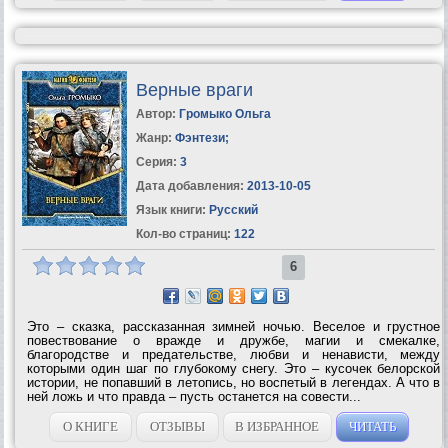
Верные враги
Автор:
Громыко Ольга
Жанр:
Фэнтези
;
Серия:
3
Дата добавления:
2013-10-05
Язык книги:
Русский
Кол-во страниц:
122
6
Это – сказка, рассказанная зимней ночью. Веселое и грустное
повествование о вражде и дружбе, магии и смекалке,
благородстве и предательстве, любви и ненависти, между
которыми один шаг по глубокому снегу. Это – кусочек белорской
истории, не попавший в летопись, но воспетый в легендах. А что в
ней ложь и что правда – пусть останется на совести...
О КНИГЕ
ОТЗЫВЫ
В ИЗБРАННОЕ
ЧИТАТЬ